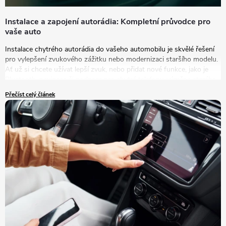
Instalace a zapojení autorádia: Kompletní průvodce pro
vaše auto
Instalace chytrého autorádia do vašeho automobilu je skvělé řešení
pro vylepšení zvukového zážitku nebo modernizaci staršího modelu.
Ať už si chcete užívat lepší zvuk, nebo přidat nové funkce, jako je
Bluetooth, navigace či podpora pro chytré telefony, výměna starého
autorádia za nový model je tou správnou volbou.
Přečíst celý článek