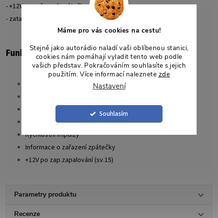
- +12V po zařazení zpátečky
- zatažená ruční brzda
Máme pro vás cookies na cestu!
Stejně jako autorádio naladí vaši oblíbenou stanici,
Funkce
cookies nám pomáhají vyladit tento web podle
vašich představ. Pokračováním souhlasíte s jejich
použitím. Více informací naleznete
zde
Ovládání z volantu
Nastavení
Plug&Play - snadná instalace originálními kabely
Ovládání Hands free z volantu
Souhlasím
Ruční brzda
Rychlostní impulzy
Informace o zařazení zpátečky
+12V po zap.zapalování (sv.15)
Parametry produktu
Recenze