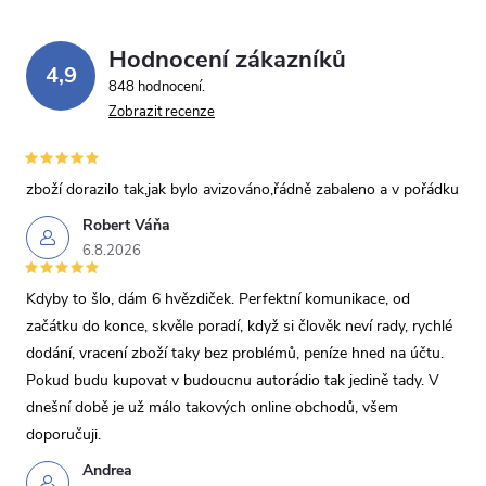
Odeslat dotaz
Odesláním souhlasíte se
Hodnocení zákazníků
zpracováním osobních údajů
.
4,9
848 hodnocení
Zobrazit recenze
zboží dorazilo tak,jak bylo avizováno,řádně zabaleno a v pořádku
Robert Váňa
6.8.2026
Kdyby to šlo, dám 6 hvězdiček. Perfektní komunikace, od
začátku do konce, skvěle poradí, když si člověk neví rady, rychlé
dodání, vracení zboží taky bez problémů, peníze hned na účtu.
Pokud budu kupovat v budoucnu autorádio tak jedině tady. V
dnešní době je už málo takových online obchodů, všem
doporučuji.
Andrea