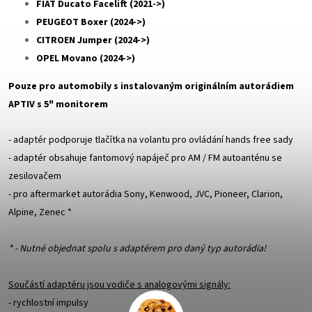
FIAT Ducato Facelift (2021->)
PEUGEOT Boxer (2024->)
CITROEN Jumper (2024->)
OPEL Movano (2024->)
Pouze pro automobily s instalovaným originálním autorádiem
APTIV s 5" monitorem
- adaptér podporuje tlačítka na volantu pro ovládání hands free sady
- adaptér obsahuje fantomový napáječ pro AM / FM autoanténu se
zesilovačem
- pro aftermarket autorádia Sony, Kenwood, JVC, Pioneer, Clarion,
Alpine, Zenec *
* - Nutné objednat spolu s adaptérem pro daný typ autorádia!
Součástí adaptéru jsou vodiče s analogovými signály:
- rychlostní impulsy