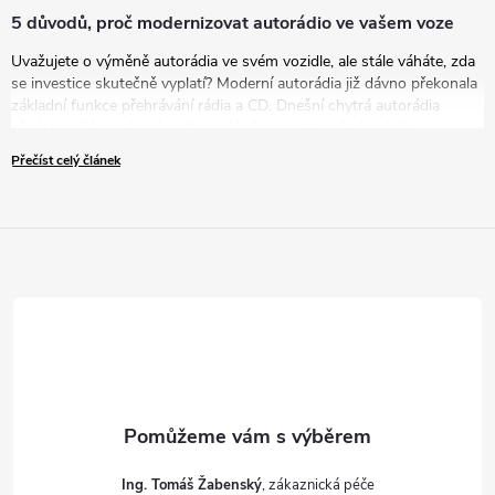
5 důvodů, proč modernizovat autorádio ve vašem voze
Uvažujete o výměně autorádia ve svém vozidle, ale stále váháte, zda
se investice skutečně vyplatí? Moderní autorádia již dávno překonala
základní funkce přehrávání rádia a CD. Dnešní chytrá autorádia
představují komplexní multimediální centra, která zásadním
způsobem zvyšují komfort, bezpečnost i zábavu během každé jízdy.
Přečíst celý článek
V tomto článku vám představíme pět přesvědčivých důvodů, proč
byste měli zvážit modernizaci vašeho zastaralého autorádia za nové
řešení.
Ing. Tomáš Žabenský