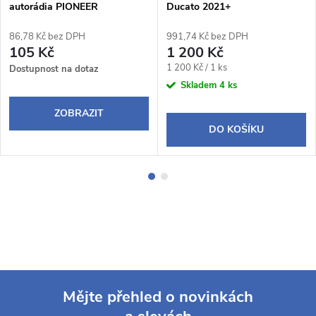
autorádia PIONEER
Ducato 2021+
86,78 Kč bez DPH
991,74 Kč bez DPH
105 Kč
1 200 Kč
Měrná
1 200 Kč / 1 ks
Dostupnost na dotaz
cena:
Skladem
4 ks
ZOBRAZIT
DO KOŠÍKU
Mějte přehled o novinkách