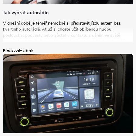
Jak vybrat autorádio
V dnešní době je téměř nemožné si představit jízdu autem bez
kvalitního autorádia. Ať už si chcete užít oblíbenou hudbu,
poslouchat podcasty nebo zůstat v kontaktu s děním ve světě
prostřednictvím živého vysílání, správný výběr rádia do auta může
výrazně zlepšit vaše zážitky na cestách. V tomto článku se podrobně
Přečíst celý článek
podíváme na to, jak vybrat autorádio, které bude nejlépe vyhovovat
vašim potřebám a představám.