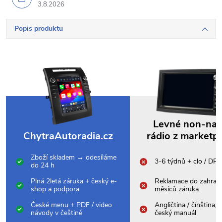
3.8.2026
Popis produktu
Levné non-na
ChytraAutoradia.cz
rádio z marketp
Zboží skladem → odesíláme
3-6 týdnů + clo / DP
do 24 h
Plná 2letá záruka + český e-
Reklamace do zahrani
shop a podpora
měsíců záruka
České menu + PDF / video
Angličtina / čínština,
návody v češtině
český manuál