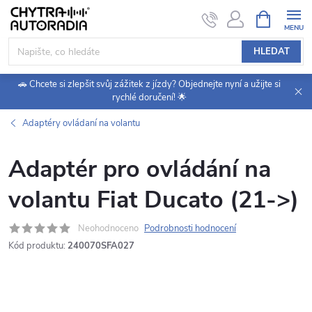
Přejít
NÁKUPNÍ
KOŠÍK
na
obsah
HLEDAT
🚗 Chcete si zlepšit svůj zážitek z jízdy? Objednejte nyní a užijte si
rychlé doručení! 🌟
Adaptéry ovládaní na volantu
Adaptér pro ovládání na
volantu Fiat Ducato (21->)
Neohodnoceno
Podrobnosti hodnocení
Kód produktu:
240070SFA027