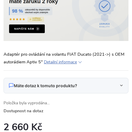
Adaptér pro ovládání na volantu FIAT Ducato (2021->) s OEM
autorádiem Aptiv 5"
Detailní informace
Máte dotaz k tomuto produktu?
Napište nám svůj dotaz
Položka byla vyprodána…
Odpovídáme v pracovní dny do 24 hodin na váš e‑mail.
Dostupnost na dotaz
2 660 Kč
Adaptér pro ovládání na volantu Fiat Ducato (21-
Produkt:
>)