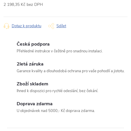
2 198,35 Kč bez DPH
Jméno
Měrná
cena:
Dotaz k produktu
Sdílet
E‑mail
Česká podpora
Přehledné instrukce v češtině pro snadnou instalaci.
Typ dotazu
2letá záruka
Garance kvality a dlouhodobá ochrana pro vaše pohodlí a jistotu.
Zboží skladem
Váš dotaz
Ihned k dispozici pro rychlé odeslání, bez čekání.
Doprava zdarma
U objednávek nad 5000,- Kč doprava zdarma.