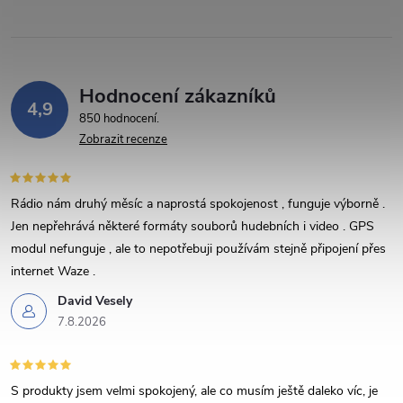
p
r
v
Hodnocení zákazníků
k
4,9
850 hodnocení
y
Zobrazit recenze
v
Rádio nám druhý měsíc a naprostá spokojenost , funguje výborně .
ý
Jen nepřehrává některé formáty souborů hudebních i video . GPS
p
modul nefunguje , ale to nepotřebuji používám stejně připojení přes
internet Waze .
i
David Vesely
s
7.8.2026
u
S produkty jsem velmi spokojený, ale co musím ještě daleko víc, je