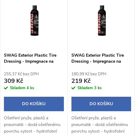
z
ý
Abecedně
e
p
n
i
í
s
p
SWAG Exterior Plastic Tire
SWAG Exterior Plastic Tire
Dressing - Impregnace na
Dressing - Impregnace na
p
plasty a pneu (250ml)
plasty a pneu (150ml)
r
255,37 Kč bez DPH
180,99 Kč bez DPH
r
309 Kč
219 Kč
o
Skladem
4 ks
Skladem
3 ks
o
d
DO KOŠÍKU
DO KOŠÍKU
d
u
Ošetření pryže, plastů a
Ošetření pryže, plastů a
u
pneumatik - dodá ošetřenému
pneumatik - dodá ošetřenému
povrchu sytost - hydrofobní
povrchu sytost - hydrofobní