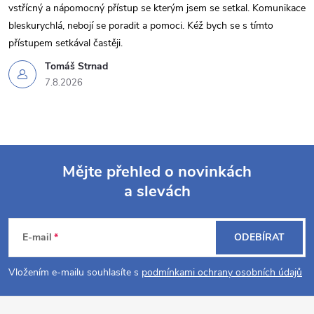
vstřícný a nápomocný přístup se kterým jsem se setkal. Komunikace
bleskurychlá, nebojí se poradit a pomoci. Kéž bych se s tímto
přístupem setkával častěji.
Tomáš Strnad
7.8.2026
Mějte přehled o novinkách
a slevách
Z
á
E-mail
ODEBÍRAT
p
Vložením e-mailu souhlasíte s
podmínkami ochrany osobních údajů
a