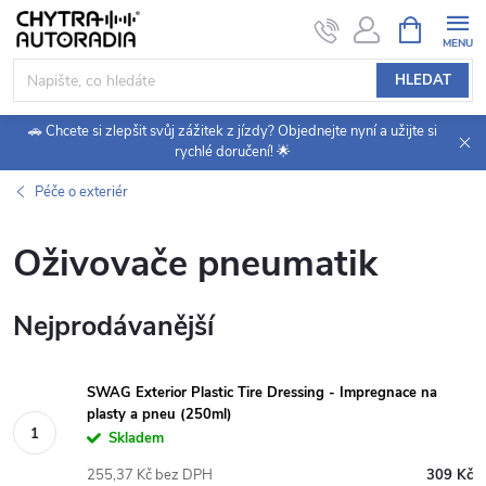
Přejít
NÁKUPNÍ
KOŠÍK
na
obsah
HLEDAT
🚗 Chcete si zlepšit svůj zážitek z jízdy? Objednejte nyní a užijte si
rychlé doručení! 🌟
Péče o exteriér
Oživovače pneumatik
Nejprodávanější
SWAG Exterior Plastic Tire Dressing - Impregnace na
plasty a pneu (250ml)
Skladem
255,37 Kč bez DPH
309 Kč