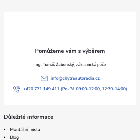
t
í
Ing. Tomáš Žabenský
info
@
chytraautoradia.cz
+420 771 149 411 (Po-Pá 09:00-12:00, 12:30-14:00)
Důležité informace
Montážní místa
Blog