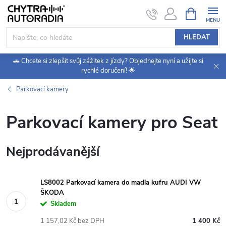
Přejít
NÁKUPNÍ
KOŠÍK
na
obsah
HLEDAT
🚗 Chcete si zlepšit svůj zážitek z jízdy? Objednejte nyní a užijte si
rychlé doručení! 🌟
Parkovací kamery
Parkovací kamery pro Seat
Nejprodávanější
LS8002 Parkovací kamera do madla kufru AUDI VW
ŠKODA
Skladem
1 157,02 Kč bez DPH
1 400 Kč