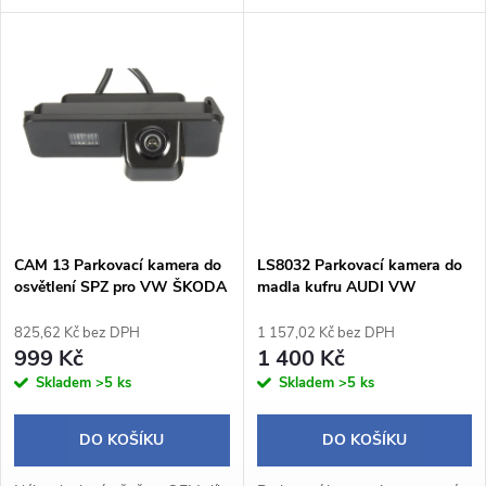
k
k
modely vozidel Audi,
Součástí kamery je místo pro
Volkswagen, Škoda a Seat.
umístění patice se žárovkou z
t
Tento produkt poskytuje
původního světla pro
t
vynikající kvalitu...
registrační...
ů
ů
CAM 13 Parkovací kamera do
LS8032 Parkovací kamera do
osvětlení SPZ pro VW ŠKODA
madla kufru AUDI VW
SEAT PORSCHE
ŠKODA SEAT
825,62 Kč bez DPH
1 157,02 Kč bez DPH
999 Kč
1 400 Kč
Skladem
>5 ks
Skladem
>5 ks
DO KOŠÍKU
DO KOŠÍKU