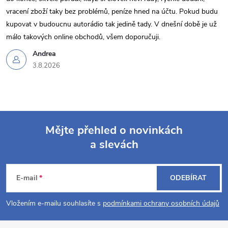
u
vracení zboží taky bez problémů, peníze hned na účtu. Pokud budu
kupovat v budoucnu autorádio tak jedině tady. V dnešní době je už
málo takových online obchodů, všem doporučuji.
Andrea
3.8.2026
Mějte přehled o novinkách
a slevách
Z
á
E-mail
ODEBÍRAT
p
Vložením e-mailu souhlasíte s
podmínkami ochrany osobních údajů