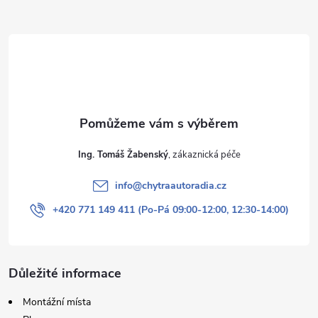
a
t
í
Ing. Tomáš Žabenský
info
@
chytraautoradia.cz
+420 771 149 411 (Po-Pá 09:00-12:00, 12:30-14:00)
Důležité informace
Montážní místa