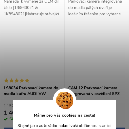
Náhrada k výměně za OEM díl
Parkovací kamera integrovaná
číslo [1J6943021 &
do madla pátých dveří je
1K8943021]Nahrazuje stávající
ideálním řešením pro vybrané
osvětlení SPZDodává se s 6m
modely vozidel Audi,
video kabelem se spouštěcím
Volkswagen, Škoda a Seat.
vedením a DC
Tento produkt poskytuje
napájenímVhodné pro...
vynikající kvalitu...
LS8034 Parkovací kamera do
CAM 12 Parkovací kamera
madla kufru AUDI VW
integrovaná v osvětlení SPZ
ŠKODA SEAT PORSCHE
pro VW SEAT PORSCHE
1 157,02 Kč bez DPH
825,62 Kč bez DPH
1 400 Kč
999 Kč
Máme pro vás cookies na cestu!
Skladem
>5 ks
Skladem
>5 ks
Stejně jako autorádio naladí vaši oblíbenou stanici,