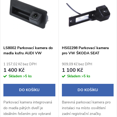
z
ý
Abecedně
e
p
n
i
í
s
p
LS8002 Parkovací kamera do
HS02298 Parkovací kamera
madla kufru AUDI VW
pro VW ŠKODA SEAT
p
ŠKODA
r
1 157,02 Kč bez DPH
909,09 Kč bez DPH
r
1 400 Kč
1 100 Kč
o
Skladem
>5 ks
Skladem
>5 ks
o
d
DO KOŠÍKU
DO KOŠÍKU
d
u
Parkovací kamera integrovaná
Barevná parkovací kamera pro
u
do madla pátých dveří je
instalaci na místo osvětlení
ideálním řešením pro vybrané
zadní registrační značky.