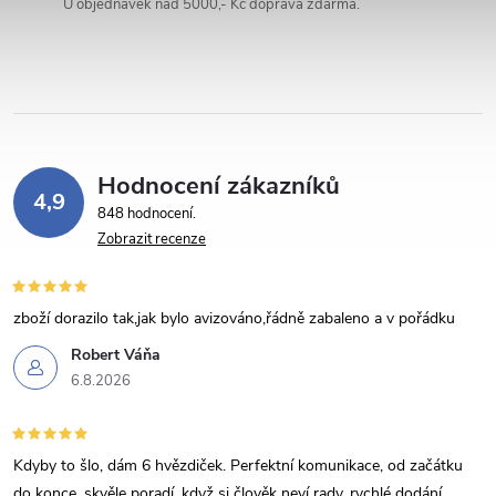
U objednávek nad 5000,- Kč doprava zdarma.
í
p
r
v
Hodnocení zákazníků
k
4,9
848 hodnocení
y
Zobrazit recenze
v
zboží dorazilo tak,jak bylo avizováno,řádně zabaleno a v pořádku
ý
Robert Váňa
p
6.8.2026
i
s
Kdyby to šlo, dám 6 hvězdiček. Perfektní komunikace, od začátku
do konce, skvěle poradí, když si člověk neví rady, rychlé dodání,