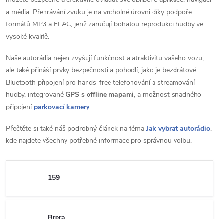
a média. Přehrávání zvuku je na vrcholné úrovni díky podpoře
formátů MP3 a FLAC,
jenž zaručují bohatou reprodukci hudby ve
vysoké kvalitě.
Naše autorádia nejen zvyšují funkčnost a atraktivitu vašeho vozu,
ale také přináší prvky bezpečnosti a pohodlí, jako je bezdrátové
Bluetooth připojení pro hands-free telefonování a streamování
hudby, integrované
GPS s offline mapami
, a možnost snadného
připojení
parkovací kamery
.
Přečtěte si také náš podrobný článek na téma
Jak vybrat autorádio
,
kde najdete všechny potřebné informace pro správnou volbu.
159
Brera