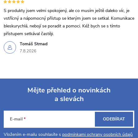
u
S produkty jsem velmi spokojený, ale co musím ještě daleko víc, je
vstřícný a nápomocný přístup se kterým jsem se setkal. Komunikace
bleskurychlá, nebojí se poradit a pomoci. Kéž bych se s tímto
přístupem setkával častěji.
Tomáš Strnad
7.8.2026
Mějte přehled o novinkách
a slevách
Z
á
E-mail
ODEBÍRAT
p
Vložením e-mailu souhlasíte s
podmínkami ochrany osobních údajů