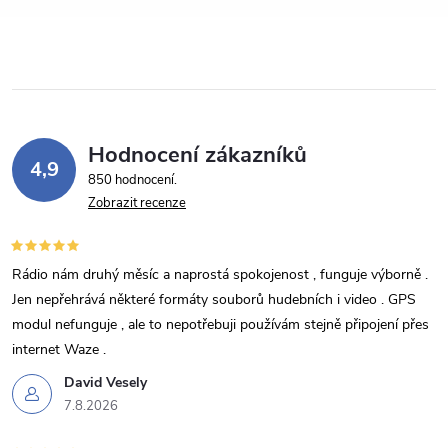
í
p
r
v
Hodnocení zákazníků
k
4,9
850 hodnocení
y
Zobrazit recenze
v
Rádio nám druhý měsíc a naprostá spokojenost , funguje výborně .
ý
Jen nepřehrává některé formáty souborů hudebních i video . GPS
p
modul nefunguje , ale to nepotřebuji používám stejně připojení přes
internet Waze .
i
David Vesely
s
7.8.2026