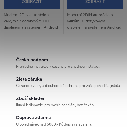
ZOBRAZIT
ZOBRAZIT
Moderní 2DIN autorádio s
Moderní 2DIN autorádio s
velkým 9" dotykovým HD
velkým 9" dotykovým HD
displejem a systémem Android
displejem a systémem Android
14 přináší pohodlné a chytré
14 přináší pohodlné a chytré
ovládání během jízdy.
ovládání během jízdy.
Bezdrátové Apple CarPlay a
Bezdrátové Apple CarPlay a
O
Android Auto umožňují...
Android Auto umožňují...
v
Česká podpora
Přehledné instrukce v češtině pro snadnou instalaci.
l
2letá záruka
á
Garance kvality a dlouhodobá ochrana pro vaše pohodlí a jistotu.
d
Zboží skladem
a
Ihned k dispozici pro rychlé odeslání, bez čekání.
c
Doprava zdarma
U objednávek nad 5000,- Kč doprava zdarma.