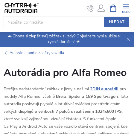
Přejít
NÁKUPNÍ
KOŠÍK
na
obsah
HLEDAT
🚗 Chcete si zlepšit svůj zážitek z jízdy? Objednejte nyní a užijte si
rychlé doručení! 🌟
Autorádia podle značky vozidla
Autorádia pro Alfa Romeo
Prožijte nadstandardní zážitek z jízdy s našimi
2DIN autorádii
pro
modely Alfa Romeo, včetně
Brera, Spider a 159 Sportwagon
. Tato
autorádia poskytují plynulé a intuitivní ovládání prostřednictvím
velkých
displejů o velikosti 7 palců s rozlišením 1024x600 IPS
,
které vynikají výjimečnou vizuální čistotou. S funkcemi Apple
CarPlay a Android Auto se vaše vozidlo stává centrem spojení, kde
můžete bezpečně a efektivně ovládat své oblíbené aplikace, navigaci