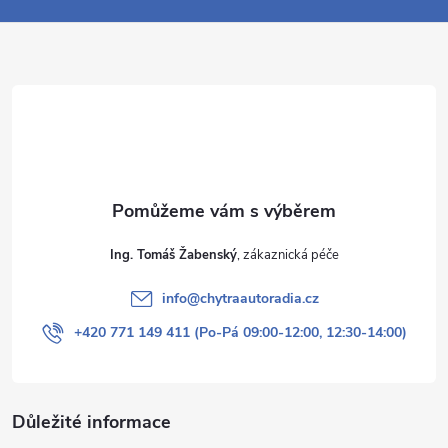
a
t
í
Ing. Tomáš Žabenský
info
@
chytraautoradia.cz
+420 771 149 411 (Po-Pá 09:00-12:00, 12:30-14:00)
Důležité informace