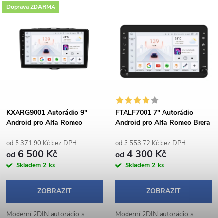
V
Doprava ZDARMA
Nejdražší
z
ý
Abecedně
e
p
n
i
í
s
p
KXARG9001 Autorádio 9"
FTALF7001 7" Autorádio
Android pro Alfa Romeo
Android pro Alfa Romeo Brera
p
Giulietta
/ Spider / Sportwagon
r
od 5 371,90 Kč bez DPH
od 3 553,72 Kč bez DPH
r
6 500 Kč
4 300 Kč
od
od
o
Skladem
2 ks
Skladem
2 ks
o
d
ZOBRAZIT
ZOBRAZIT
d
Moderní 2DIN autorádio s
Moderní 2DIN autorádio s