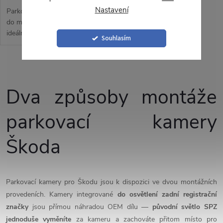
Nastavení
Parkovací kamera integrovaná
do madla pátých dveří je
ideálním řešením pro vybrané
Souhlasím
modely vozidel Audi,
Volkswagen, Škoda, Seat nebo
Porsche. Tento produkt
O
poskytuje vynikající...
v
Dva způsoby montáže
l
parkovací kamery
á
Škoda
d
a
Parkovací kamery pro Škodu jsou k dispozici ve dvou montážních
c
provedeních. Kamery integrované
do osvětlení zadní registrační
značky
jsou přímou náhradou OEM dílu —
původní světlo SPZ
í
jednoduše vyměníte
za kameru a zachováte přitom místo pro