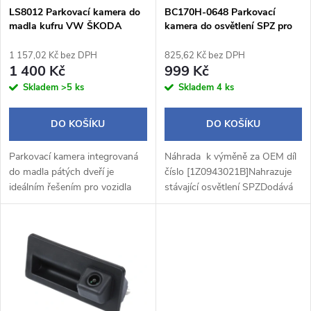
s
p
LS8012 Parkovací kamera do
BC170H-0648 Parkovací
madla kufru VW ŠKODA
kamera do osvětlení SPZ pro
p
AUDI
Škoda Octavia 2, Roomster
r
1 157,02 Kč bez DPH
825,62 Kč bez DPH
r
1 400 Kč
999 Kč
o
Skladem
>5 ks
Skladem
4 ks
o
d
DO KOŠÍKU
DO KOŠÍKU
d
u
Parkovací kamera integrovaná
Náhrada k výměně za OEM díl
u
do madla pátých dveří je
číslo [1Z0943021B]Nahrazuje
k
ideálním řešením pro vozidla
stávající osvětlení SPZDodává
k
značky Škoda, Volkswagen a
se s 6m video kabelem se
Audi. Tento produkt poskytuje
spouštěcím vedením a DC
t
vynikající kvalitu obrazu a
napájenímVhodné pro různé
t
výrazně...
modely...
ů
ů