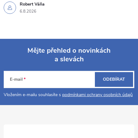
Robert Váňa
6.8.2026
Mějte přehled o novinkách
a slevách
Z
á
E-mail
ODEBÍRAT
p
Vložením e-mailu souhlasíte s
podmínkami ochrany osobních údajů
a
t