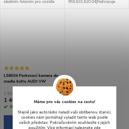
ideálním řešením pro vozidla
955.631.620.04]Nahrazuje
značky Škoda Octavia 2 combi.
osvětlení SPZ LED
Tento produkt poskytuje
žárovkouDodává se s 6m video
vynikající kvalitu obrazu a
kabelem se spouštěcím
výrazně...
vedením a DC
napájenímVhodné pro různé...
LS8034 Parkovací kamera do
madla kufru AUDI VW
ŠKODA SEAT PORSCHE
1 157,02 Kč bez DPH
1 400 Kč
Máme pro vás cookies na cestu!
Skladem
>5 ks
Stejně jako autorádio naladí vaši oblíbenou stanici,
cookies nám pomáhají vyladit tento web podle
DO KOŠÍKU
vašich představ. Pokračováním souhlasíte s jejich
použitím. Více informací naleznete
zde