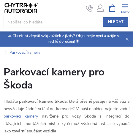
Přejít
NÁKUPNÍ
KOŠÍK
na
obsah
HLEDAT
🚗 Chcete si zlepšit svůj zážitek z jízdy? Objednejte nyní a užijte si
rychlé doručení! 🌟
Parkovací kamery
Parkovací kamery pro
Škoda
Hledáte
parkovací kameru Škoda
, která přesně pasuje na váš vůz a
nevyžaduje žádné vrtání do karoserie? V naší nabídce najdete zadní
parkovací kamery
navržené pro vozy Škoda s integrací do
stávajících montážních míst, díky čemuž výsledná instalace vypadá
jako
tovární součást vozidla
.