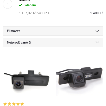
Skladem
1 157,02 Kč bez DPH
1 400 Kč
Filtrovat
Ř
Nejprodávanější
a
Nejlevnější
V
Nejdražší
z
ý
Abecedně
e
p
n
i
í