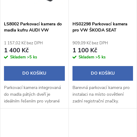
LS8002 Parkovací kamera do
HS02298 Parkovací kamera
madla kufru AUDI VW
pro VW ŠKODA SEAT
ŠKODA
1 157,02 Kč bez DPH
909,09 Kč bez DPH
1 400 Kč
1 100 Kč
Skladem
>5 ks
Skladem
>5 ks
DO KOŠÍKU
DO KOŠÍKU
Parkovací kamera integrovaná
Barevná parkovací kamera pro
do madla pátých dveří je
instalaci na místo osvětlení
ideálním řešením pro vybrané
zadní registrační značky.
modely vozidel Audi,
Součástí kamery je místo pro
Volkswagen, Škoda a Seat.
umístění patice se žárovkou z
Tento produkt poskytuje
původního světla pro
vynikající kvalitu...
registrační...