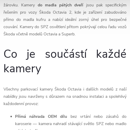
p
žárovku. Kamery
do madla pátých dveří
jsou pak specifickým
řešením pro vozy Škoda Octavia 2, kde je zařízení zabudováno
r
přímo do madla kufru a nabízí ideální zorný úhel pro bezpečné
v
couvání. Kamery do SPZ osvětlení přitom pokrývají celou řadu vozů
Škoda včetně modelů Octavia a Superb.
k
Co je součástí každé
y
v
kamery
ý
p
Všechny parkovací kamery Škoda Octavia i dalších modelů z naší
i
nabídky jsou navrženy s důrazem na snadnou instalaci a spolehlivý
každodenní provoz:
s
Přímá náhrada OEM dílu
bez vrtání nebo zásahů do
u
karoserie — kamera nahradí stávající světlo SPZ nebo madlo