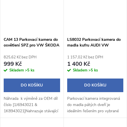
CAM 13 Parkovací kamera do
LS8032 Parkovací kamera do
osvětlení SPZ pro VW ŠKODA
madla kufru AUDI VW
SEAT PORSCHE
ŠKODA SEAT
825,62 Kč bez DPH
1 157,02 Kč bez DPH
999 Kč
1 400 Kč
Skladem
>5 ks
Skladem
>5 ks
DO KOŠÍKU
DO KOŠÍKU
Náhrada k výměně za OEM díl
Parkovací kamera integrovaná
číslo [1J6943021 &
do madla pátých dveří je
1K8943021]Nahrazuje stávající
ideálním řešením pro vybrané
osvětlení SPZDodává se s 6m
modely vozidel Audi,
video kabelem se spouštěcím
Volkswagen, Škoda a Seat.