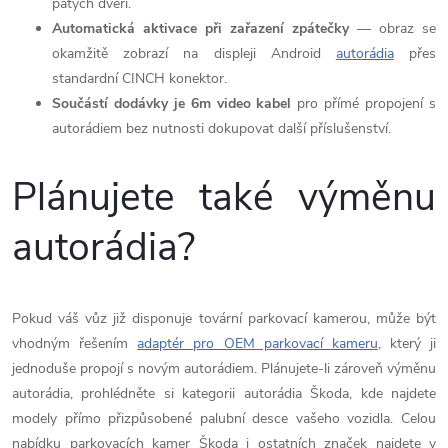
pátých dveří.
Automatická aktivace při zařazení zpátečky
— obraz se
okamžitě zobrazí na displeji Android
autorádia
přes
standardní CINCH konektor.
Součástí dodávky je 6m video kabel
pro přímé propojení s
autorádiem bez nutnosti dokupovat další příslušenství.
Plánujete také výměnu
autorádia?
Pokud váš vůz již disponuje tovární parkovací kamerou, může být
vhodným řešením
adaptér pro OEM parkovací kameru
, který ji
jednoduše propojí s novým autorádiem. Plánujete-li zároveň výměnu
autorádia, prohlédněte si kategorii
autorádia Škoda
, kde najdete
modely přímo přizpůsobené palubní desce vašeho vozidla. Celou
nabídku parkovacích kamer Škoda i ostatních značek najdete v