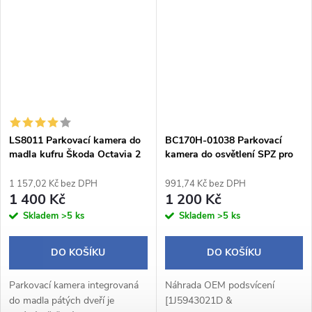
vedením a DC
Tento produkt poskytuje
napájenímVhodné pro...
vynikající kvalitu...
LS8011 Parkovací kamera do
BC170H-01038 Parkovací
madla kufru Škoda Octavia 2
kamera do osvětlení SPZ pro
combi
VW ŠKODA PORSCHE
1 157,02 Kč bez DPH
991,74 Kč bez DPH
1 400 Kč
1 200 Kč
Skladem
>5 ks
Skladem
>5 ks
DO KOŠÍKU
DO KOŠÍKU
Parkovací kamera integrovaná
Náhrada OEM podsvícení
do madla pátých dveří je
[1J5943021D &