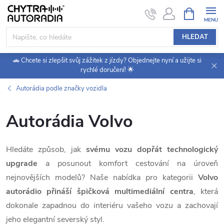
Přejít
NÁKUPNÍ
KOŠÍK
na
obsah
HLEDAT
🚗 Chcete si zlepšit svůj zážitek z jízdy? Objednejte nyní a užijte si
rychlé doručení! 🌟
Autorádia podle značky vozidla
Autorádia Volvo
Hledáte způsob, jak
svému vozu dopřát technologický
upgrade
a posunout komfort cestování na úroveň
nejnovějších modelů? Naše nabídka pro kategorii
Volvo
autorádio
přináší špičková multimediální centra
, která
dokonale zapadnou do interiéru vašeho vozu a zachovají
jeho elegantní severský styl.