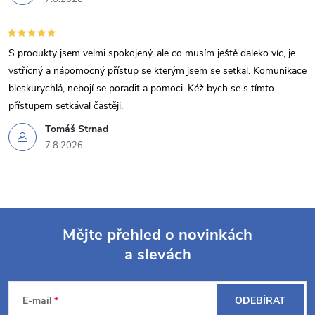
S produkty jsem velmi spokojený, ale co musím ještě daleko víc, je
vstřícný a nápomocný přístup se kterým jsem se setkal. Komunikace
bleskurychlá, nebojí se poradit a pomoci. Kéž bych se s tímto
přístupem setkával častěji.
Tomáš Strnad
7.8.2026
Mějte přehled o novinkách
a slevách
Z
á
E-mail
ODEBÍRAT