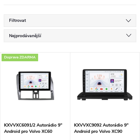
Filtrovat
Ř
Nejprodávanější
a
Nejlevnější
V
Doprava ZDARMA
Nejdražší
z
ý
Abecedně
e
p
n
i
í
s
p
KXVVXC6091/2 Autorádio 9"
KXVVXC9092 Autorádio 9"
Android pro Volvo XC60
Android pro Volvo XC90
p