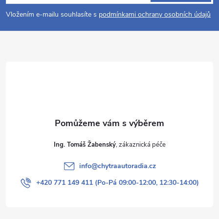
p
Vložením e-mailu souhlasíte s
podmínkami ochrany osobních údajů
a
t
í
Ing. Tomáš Žabenský
info
@
chytraautoradia.cz
+420 771 149 411 (Po-Pá 09:00-12:00, 12:30-14:00)