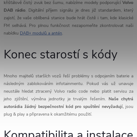
ý
křišťálově čistý zvuk bez šumu, nabízíme modely podporující
Volvo
DAB rádio
. Digitální příjem signálu je dnes již standardem, který
p
zajistí, že vaše oblíbená stanice bude hrát čistě i tam, kde klasické
i
FM selhává. Pro plnou funkčnost nezapomeňte zkontrolovat naši
nabídku
DAB+ modulů a antén
.
s
Konec starostí s kódy
u
Mnoho majitelů starších vozů řeší problémy s odpojením baterie a
následným zablokováním infotainmentu. Pokud vás už unavuje
neustále hledat ztracený Volvo radio code nebo platit servisu za
jeho zjištění, výměna jednotky je trvalým řešením.
Naše chytrá
autorádia žádný bezpečnostní kód pro spuštění nevyžadují,
jsou
plug & play a připravena k okamžitému použití.
Kompatibilita a instalace