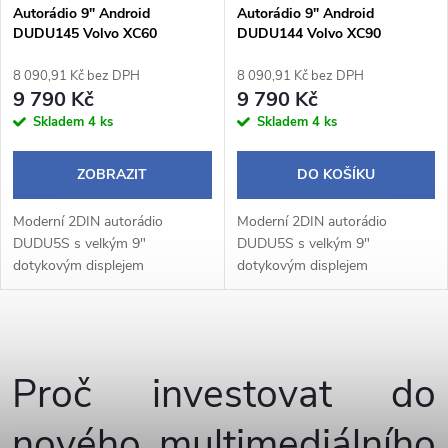
Autorádio 9" Android
Autorádio 9" Android
DUDU145 Volvo XC60
DUDU144 Volvo XC90
8 090,91 Kč bez DPH
8 090,91 Kč bez DPH
9 790 Kč
9 790 Kč
Skladem
4 ks
Skladem
4 ks
ZOBRAZIT
DO KOŠÍKU
Moderní 2DIN autorádio
Moderní 2DIN autorádio
DUDU5S s velkým 9"
DUDU5S s velkým 9"
dotykovým displejem
dotykovým displejem
1280×720 px a praktickým
1280×720 px a praktickým
otočným potenciometrem
otočným potenciometrem
nabízí pohodlné a intuitivní
nabízí pohodlné a intuitivní
O
ovládání během jízdy. Operační
ovládání během jízdy. Operační
systém...
systém...
v
Proč investovat do
l
nového multimediálního