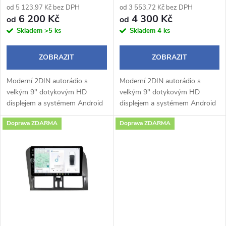
r
od 5 123,97 Kč bez DPH
od 3 553,72 Kč bez DPH
r
6 200 Kč
4 300 Kč
od
od
o
Skladem
>5 ks
Skladem
4 ks
o
d
ZOBRAZIT
ZOBRAZIT
d
u
Moderní 2DIN autorádio s
Moderní 2DIN autorádio s
u
velkým 9" dotykovým HD
velkým 9" dotykovým HD
k
displejem a systémem Android
displejem a systémem Android
k
14 přináší pohodlné a chytré
14 přináší pohodlné a chytré
Doprava ZDARMA
Doprava ZDARMA
ovládání během jízdy.
ovládání během jízdy.
t
Bezdrátové Apple CarPlay a
Bezdrátové Apple CarPlay a
t
Android Auto umožňují...
Android Auto umožňují...
ů
ů