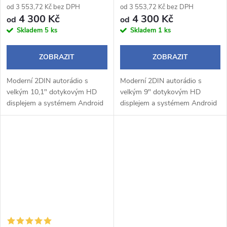
od 3 553,72 Kč bez DPH
od 3 553,72 Kč bez DPH
4 300 Kč
4 300 Kč
od
od
Skladem
5 ks
Skladem
1 ks
ZOBRAZIT
ZOBRAZIT
Moderní 2DIN autorádio s
Moderní 2DIN autorádio s
velkým 10,1" dotykovým HD
velkým 9" dotykovým HD
displejem a systémem Android
displejem a systémem Android
14 přináší pohodlné a chytré
14 přináší pohodlné a chytré
ovládání během jízdy.
ovládání během jízdy.
Bezdrátové Apple CarPlay a
Bezdrátové Apple CarPlay a
Android Auto...
Android Auto umožňují...