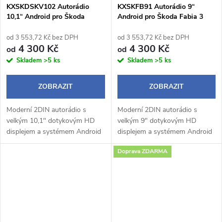
KXSKDSKV102 Autorádio
KXSKFB91 Autorádio 9“
10,1“ Android pro Škoda
Android pro Škoda Fabia 3
Octavia 3
od 3 553,72 Kč bez DPH
od 3 553,72 Kč bez DPH
4 300 Kč
4 300 Kč
od
od
Skladem
>5 ks
Skladem
>5 ks
ZOBRAZIT
ZOBRAZIT
Moderní 2DIN autorádio s
Moderní 2DIN autorádio s
velkým 10,1" dotykovým HD
velkým 9" dotykovým HD
displejem a systémem Android
displejem a systémem Android
14 přináší pohodlné a chytré
14 přináší pohodlné a chytré
Doprava ZDARMA
ovládání během jízdy.
ovládání během jízdy.
Bezdrátové Apple CarPlay a
Bezdrátové Apple CarPlay a
Android Auto...
Android Auto umožňují...