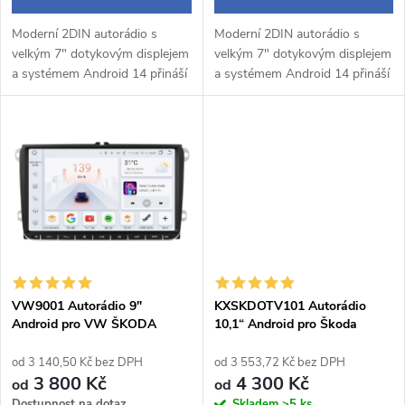
d
u
Moderní 2DIN autorádio s
Moderní 2DIN autorádio s
u
velkým 7" dotykovým displejem
velkým 7" dotykovým displejem
k
a systémem Android 14 přináší
a systémem Android 14 přináší
k
pohodlné a chytré ovládání
pohodlné a chytré ovládání
během jízdy. Bezdrátové Apple
během jízdy. Bezdrátové Apple
t
CarPlay a Android Auto
CarPlay a Android Auto
t
umožňují...
umožňují...
ů
ů
VW9001 Autorádio 9"
KXSKDOTV101 Autorádio
Android pro VW ŠKODA
10,1“ Android pro Škoda
SEAT
Octavia 2
od 3 140,50 Kč bez DPH
od 3 553,72 Kč bez DPH
3 800 Kč
4 300 Kč
od
od
Dostupnost na dotaz
Skladem
>5 ks