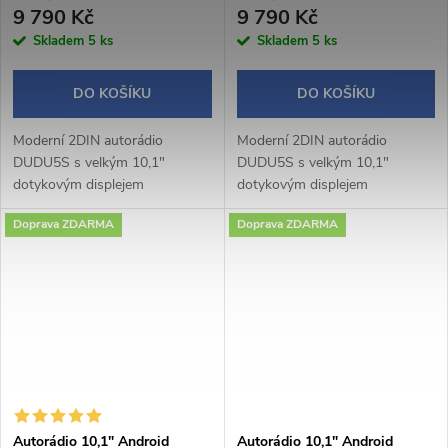
9 790 Kč
9 790 Kč
Skladem
5 ks
Skladem
5 ks
DO KOŠÍKU
DO KOŠÍKU
Moderní 2DIN autorádio
Moderní 2DIN autorádio
DUDU5S s velkým 10,1"
DUDU5S s velkým 10,1"
dotykovým displejem
dotykovým displejem
1280×720 px a praktickým
1280×720 px a praktickým
Doprava ZDARMA
Doprava ZDARMA
otočným potenciometrem
otočným potenciometrem
nabízí pohodlné a intuitivní
nabízí pohodlné a intuitivní
ovládání během jízdy.
ovládání během jízdy.
Operační...
Operační...
Autorádio 10,1" Android
Autorádio 10,1" Android