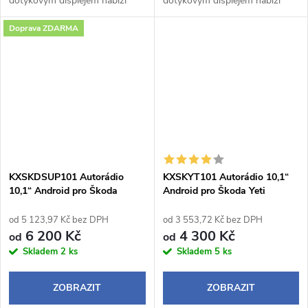
dotykovým displejem nabízí
dotykovým displejem nabízí
moderní výbavu včetně
moderní výbavu včetně
Doprava ZDARMA
bezdrátového Apple CarPlay a
bezdrátového Apple CarPlay a
Android Auto, Bluetooth
Android Auto, Bluetooth
handsfree, WebLink 3.0 a...
handsfree, WebLink 3.0 a...
KXSKDSUP101 Autorádio
KXSKYT101 Autorádio 10,1“
10,1“ Android pro Škoda
Android pro Škoda Yeti
Superb 3
od 5 123,97 Kč bez DPH
od 3 553,72 Kč bez DPH
6 200 Kč
4 300 Kč
od
od
Skladem
2 ks
Skladem
5 ks
ZOBRAZIT
ZOBRAZIT