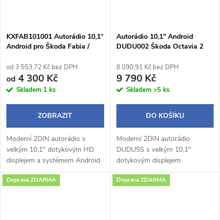
KXFAB101001 Autorádio 10,1“
Autorádio 10,1" Android
Android pro Škoda Fabia /
DUDU002 Škoda Octavia 2
Roomster
od 3 553,72 Kč bez DPH
8 090,91 Kč bez DPH
4 300 Kč
9 790 Kč
od
Skladem
1 ks
Skladem
>5 ks
ZOBRAZIT
DO KOŠÍKU
Moderní 2DIN autorádio s
Moderní 2DIN autorádio
velkým 10,1" dotykovým HD
DUDU5S s velkým 10,1"
displejem a systémem Android
dotykovým displejem
14 přináší pohodlné a chytré
1280×720 px a praktickým
Doprava ZDARMA
Doprava ZDARMA
ovládání během jízdy.
otočným potenciometrem
Bezdrátové Apple CarPlay a
nabízí pohodlné a intuitivní
Android Auto...
ovládání během jízdy.
Operační...