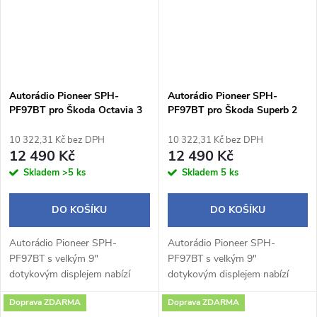
Autorádio Pioneer SPH-
Autorádio Pioneer SPH-
PF97BT pro Škoda Octavia 3
PF97BT pro Škoda Superb 2
10 322,31 Kč bez DPH
10 322,31 Kč bez DPH
12 490 Kč
12 490 Kč
Skladem
>5 ks
Skladem
5 ks
DO KOŠÍKU
DO KOŠÍKU
Autorádio Pioneer SPH-
Autorádio Pioneer SPH-
PF97BT s velkým 9"
PF97BT s velkým 9"
dotykovým displejem nabízí
dotykovým displejem nabízí
moderní výbavu včetně
moderní výbavu včetně
Doprava ZDARMA
Doprava ZDARMA
bezdrátového Apple CarPlay a
bezdrátového Apple CarPlay a