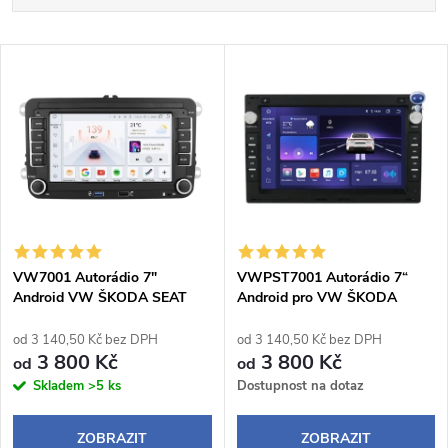
a
Nejlevnější
V
Nejdražší
z
ý
Abecedně
e
p
n
i
í
s
p
VW7001 Autorádio 7"
VWPST7001 Autorádio 7“
Android VW ŠKODA SEAT
Android pro VW ŠKODA
p
SEAT
r
od 3 140,50 Kč bez DPH
od 3 140,50 Kč bez DPH
r
3 800 Kč
3 800 Kč
od
od
o
Skladem
>5 ks
Dostupnost na dotaz
o
d
ZOBRAZIT
ZOBRAZIT