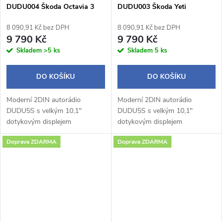
DUDU004 Škoda Octavia 3
DUDU003 Škoda Yeti
8 090,91 Kč bez DPH
8 090,91 Kč bez DPH
9 790 Kč
9 790 Kč
Skladem
>5 ks
Skladem
5 ks
DO KOŠÍKU
DO KOŠÍKU
Moderní 2DIN autorádio
Moderní 2DIN autorádio
DUDU5S s velkým 10,1"
DUDU5S s velkým 10,1"
dotykovým displejem
dotykovým displejem
1280×720 px a praktickým
1280×720 px a praktickým
Doprava ZDARMA
Doprava ZDARMA
otočným potenciometrem
otočným potenciometrem
nabízí pohodlné a intuitivní
nabízí pohodlné a intuitivní
ovládání během jízdy.
ovládání během jízdy.
Operační...
Operační...