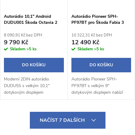
Autorádio 10,1" Android
Autorádio Pioneer SPH-
DUDU001 Škoda Octavia 2
PF97BT pro Škoda Fabia 3
8 090,91 Kč bez DPH
10 322,31 Kč bez DPH
9 790 Kč
12 490 Kč
Skladem
>5 ks
Skladem
>5 ks
DO KOŠÍKU
DO KOŠÍKU
Moderní 2DIN autorádio
Autorádio Pioneer SPH-
DUDU5S s velkým 10,1"
PF97BT s velkým 9"
dotykovým displejem
dotykovým displejem nabízí
1280×720 px a praktickým
moderní výbavu včetně
otočným potenciometrem
bezdrátového Apple CarPlay a
nabízí pohodlné a intuitivní
Android Auto, Bluetooth
O
ovládání během jízdy.
handsfree, WebLink 3.0 a...
NAČÍST 7 DALŠÍCH
Operační...
v