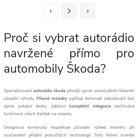
l
S
1
2
t
á
r
d
á
Proč si vybrat autorádio
a
n
navržené přímo pro
k
c
o
automobily Škoda?
í
v
á
p
n
r
Specializované
autorádio škoda
přináší oproti univerzálním řešením
í
zásadní výhody.
Přesné rozměry
zajišťují dokonalé zabudování bez
v
úprav palubní desky, zatímco
kompletní integrace
zachovává
funkčnost všech tlačítek na volantu.
k
y
Designová kontinuita respektuje původní vzhled interiéru při
současném přidání pokročilých technologií. Toto řešení oceníte