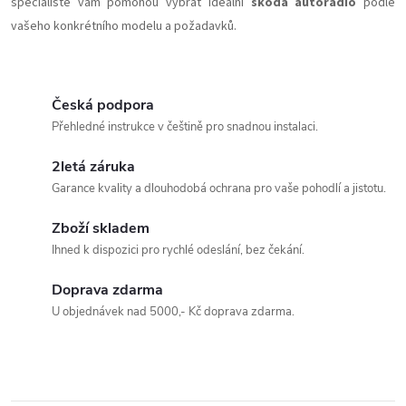
specialisté vám pomohou vybrat ideální
škoda autorádio
podle
vašeho konkrétního modelu a požadavků.
Česká podpora
Přehledné instrukce v češtině pro snadnou instalaci.
2letá záruka
Garance kvality a dlouhodobá ochrana pro vaše pohodlí a jistotu.
Zboží skladem
Ihned k dispozici pro rychlé odeslání, bez čekání.
Doprava zdarma
U objednávek nad 5000,- Kč doprava zdarma.