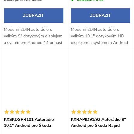
ZOBRAZIT
ZOBRAZIT
Moderní 2DIN autorádio s
Moderní 2DIN autorádio s
velkým 9" dotykovým displejem
velkým 10,1" dotykovým HD
a systémem Android 14 přináší
displejem a systémem Android
pohodlné a chytré ovládání
14 přináší pohodlné a chytré
během jízdy. Bezdrátové Apple
ovládání během jízdy.
CarPlay a Android Auto
Bezdrátové Apple CarPlay a
umožňují...
Android Auto...
KXSKDSPR101 Autorádio
KXRAPID91/92 Autorádio 9“
10,1“ Android pro Škoda
Android pro Škoda Rapid
Superb 2