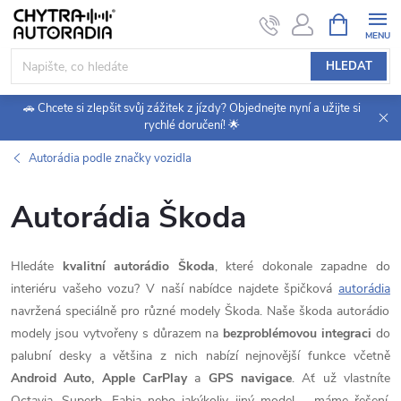
Přejít
NÁKUPNÍ
KOŠÍK
na
obsah
HLEDAT
🚗 Chcete si zlepšit svůj zážitek z jízdy? Objednejte nyní a užijte si
rychlé doručení! 🌟
Autorádia podle značky vozidla
Autorádia Škoda
Hledáte
kvalitní autorádio Škoda
, které dokonale zapadne do
interiéru vašeho vozu? V naší nabídce najdete špičková
autorádia
navržená speciálně pro různé modely Škoda. Naše škoda autorádio
modely jsou vytvořeny s důrazem na
bezproblémovou integraci
do
palubní desky a většina z nich nabízí nejnovější funkce včetně
Android Auto, Apple CarPlay
a
GPS navigace
. Ať už vlastníte
Octavia, Superb, Fabia nebo jakýkoliv jiný model – máme řešení,