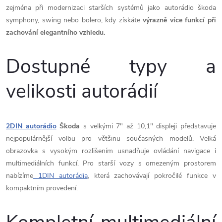
v
zejména při modernizaci starších systémů jako autorádio škoda
symphony, swing nebo bolero, kdy získáte
výrazně více funkcí při
ý
zachování elegantního vzhledu.
p
Dostupné typy a
i
s
velikosti autorádií
u
2DIN autorádio
Škoda
s velkými 7" až 10,1" displeji představuje
nejpopulárnější volbu pro většinu současných modelů. Velká
obrazovka s vysokým rozlišením usnadňuje ovládání navigace i
multimediálních funkcí. Pro starší vozy s omezeným prostorem
nabízíme
1DIN autorádia
, která zachovávají pokročilé funkce v
kompaktním provedení.