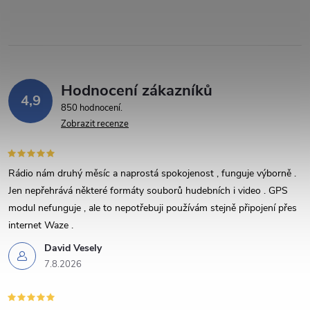
p
r
v
Hodnocení zákazníků
k
4,9
850 hodnocení
y
Zobrazit recenze
v
Rádio nám druhý měsíc a naprostá spokojenost , funguje výborně .
ý
Jen nepřehrává některé formáty souborů hudebních i video . GPS
p
modul nefunguje , ale to nepotřebuji používám stejně připojení přes
internet Waze .
i
David Vesely
s
7.8.2026
u