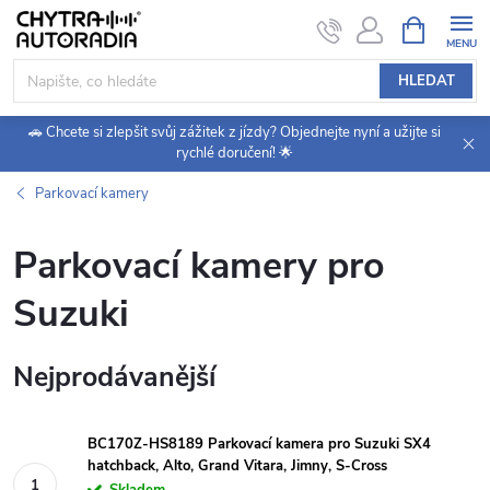
Přejít
NÁKUPNÍ
KOŠÍK
na
obsah
HLEDAT
🚗 Chcete si zlepšit svůj zážitek z jízdy? Objednejte nyní a užijte si
rychlé doručení! 🌟
Parkovací kamery
Parkovací kamery pro
Suzuki
Nejprodávanější
BC170Z-HS8189 Parkovací kamera pro Suzuki SX4
hatchback, Alto, Grand Vitara, Jimny, S-Cross
Skladem