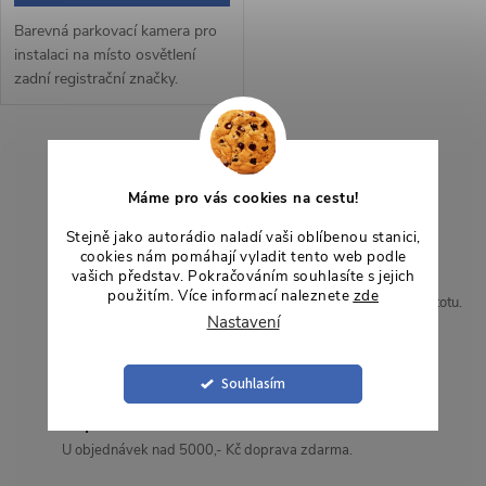
Barevná parkovací kamera pro
instalaci na místo osvětlení
zadní registrační značky.
Součástí kamery je místo pro
umístění patice se žárovkou z
původního světla pro
O
registrační...
Máme pro vás cookies na cestu!
v
Česká podpora
Přehledné instrukce v češtině pro snadnou instalaci.
Stejně jako autorádio naladí vaši oblíbenou stanici,
l
cookies nám pomáhají vyladit tento web podle
2letá záruka
vašich představ. Pokračováním souhlasíte s jejich
á
použitím. Více informací naleznete
zde
Garance kvality a dlouhodobá ochrana pro vaše pohodlí a jistotu.
Nastavení
d
Zboží skladem
a
Ihned k dispozici pro rychlé odeslání, bez čekání.
Souhlasím
c
Doprava zdarma
U objednávek nad 5000,- Kč doprava zdarma.
í