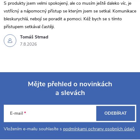
S produkty jsem velmi spokojený, ale co musím ještě daleko víc, je
vstřícný a nápomocný přístup se kterým jsem se setkal. Komunikace
bleskurychlá, nebojí se poradit a pomoci. Kéž bych se s tímto
přístupem setkával častěji.
Tomáš Strnad
7.8.2026
Mějte přehled o novinkách
a slevách
Z
á
E-mail
ODEBÍRAT
p
Vložením e-mailu souhlasíte s
podmínkami ochrany osobních údajů