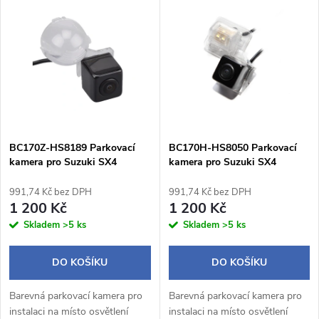
Nejdražší
z
ý
Abecedně
e
p
n
i
í
s
p
BC170Z-HS8189 Parkovací
BC170H-HS8050 Parkovací
kamera pro Suzuki SX4
kamera pro Suzuki SX4
p
hatchback, Alto, Grand Vitara,
r
Jimny, S-Cross
991,74 Kč bez DPH
991,74 Kč bez DPH
r
1 200 Kč
1 200 Kč
o
Skladem
>5 ks
Skladem
>5 ks
o
d
DO KOŠÍKU
DO KOŠÍKU
d
u
Barevná parkovací kamera pro
Barevná parkovací kamera pro
u
instalaci na místo osvětlení
instalaci na místo osvětlení