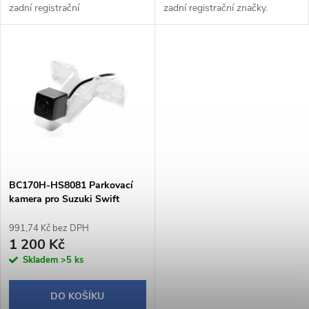
k
zadní registrační
zadní registrační značky.
k
značky. Kamera bude po
Součástí kamery je i
instalaci sloužit i jako
integrované LED osvětlení SPZ.
t
plnohodnotné osvětlení SPZ.
t
ů
ů
BC170H-HS8081 Parkovací
kamera pro Suzuki Swift
991,74 Kč bez DPH
1 200 Kč
Skladem
>5 ks
DO KOŠÍKU