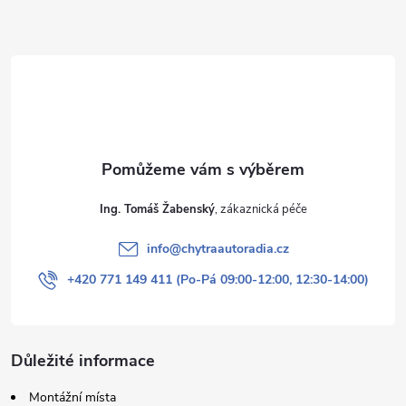
a
t
í
Ing. Tomáš Žabenský
info
@
chytraautoradia.cz
+420 771 149 411 (Po-Pá 09:00-12:00, 12:30-14:00)
Důležité informace
Montážní místa