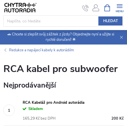
Přejít
NÁKUPNÍ
KOŠÍK
na
obsah
HLEDAT
🚗 Chcete si zlepšit svůj zážitek z jízdy? Objednejte nyní a užijte si
rychlé doručení! 🌟
Redukce a napájecí kabely k autorádiím
RCA kabel pro subwoofer
Nejprodávanější
RCA Kabeláž pro Android autorádia
Skladem
165,29 Kč bez DPH
200 Kč