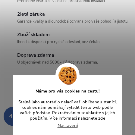
Přehledné instrukce v češtině pro snadnou instalaci.
l
2letá záruka
á
Garance kvality a dlouhodobá ochrana pro vaše pohodlí a jistotu.
d
Zboží skladem
a
Ihned k dispozici pro rychlé odeslání, bez čekání.
c
Doprava zdarma
U objednávek nad 5000,- Kč doprava zdarma.
í
p
r
Máme pro vás cookies na cestu!
v
Stejně jako autorádio naladí vaši oblíbenou stanici,
cookies nám pomáhají vyladit tento web podle
Hodnocení zákazníků
vašich představ. Pokračováním souhlasíte s jejich
k
4,9
použitím. Více informací naleznete
zde
850 hodnocení
Nastavení
y
Zobrazit recenze