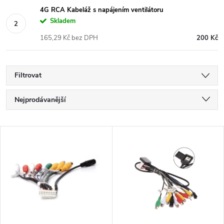
4G RCA Kabeláž s napájením ventilátoru
Skladem
165,29 Kč bez DPH
200 Kč
Filtrovat
Ř
Nejprodávanější
a
Nejlevnější
V
Nejdražší
z
ý
Abecedně
e
p
n
i