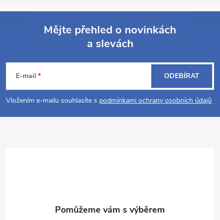
Mějte přehled o novinkách
a slevách
Z
á
E-mail
ODEBÍRAT
p
Vložením e-mailu souhlasíte s
podmínkami ochrany osobních údajů
a
t
í