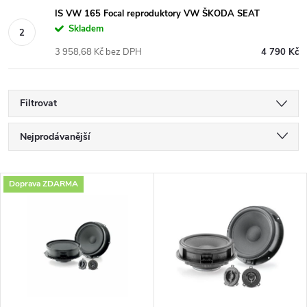
IS VW 165 Focal reproduktory VW ŠKODA SEAT
Skladem
3 958,68 Kč bez DPH
4 790 Kč
Filtrovat
Ř
Nejprodávanější
a
Nejlevnější
V
Doprava ZDARMA
Nejdražší
z
ý
Abecedně
e
p
n
i