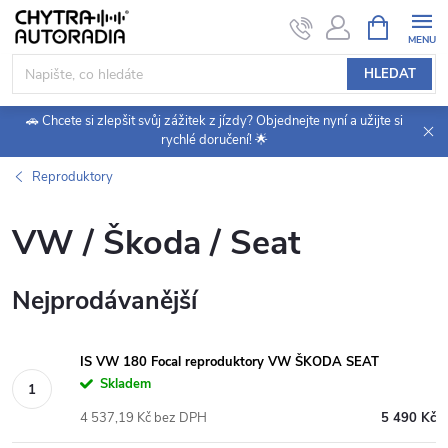
Přejít
NÁKUPNÍ
KOŠÍK
na
obsah
HLEDAT
🚗 Chcete si zlepšit svůj zážitek z jízdy? Objednejte nyní a užijte si
rychlé doručení! 🌟
Reproduktory
VW / Škoda / Seat
Nejprodávanější
IS VW 180 Focal reproduktory VW ŠKODA SEAT
Skladem
4 537,19 Kč bez DPH
5 490 Kč