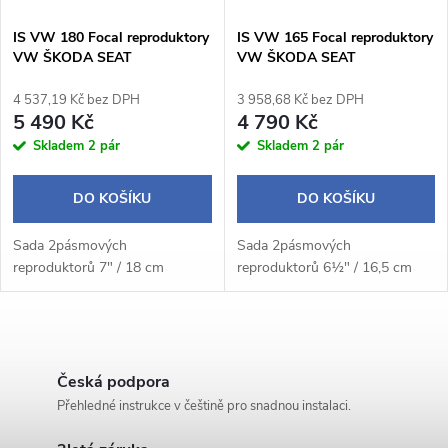
í
s
p
IS VW 180 Focal reproduktory
IS VW 165 Focal reproduktory
VW ŠKODA SEAT
VW ŠKODA SEAT
p
r
4 537,19 Kč bez DPH
3 958,68 Kč bez DPH
r
5 490 Kč
4 790 Kč
o
Skladem
2 pár
Skladem
2 pár
o
d
DO KOŠÍKU
DO KOŠÍKU
d
u
Sada 2pásmových
Sada 2pásmových
u
reproduktorů 7" / 18 cm
reproduktorů 6½" / 16,5 cm
k
k
t
O
t
v
Česká podpora
ů
Přehledné instrukce v češtině pro snadnou instalaci.
ů
l