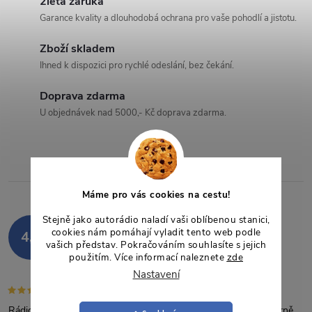
2letá záruka
á
Garance kvality a dlouhodobá ochrana pro vaše pohodlí a jistotu.
d
Zboží skladem
a
Ihned k dispozici pro rychlé odeslání, bez čekání.
c
Doprava zdarma
U objednávek nad 5000,- Kč doprava zdarma.
í
p
r
Máme pro vás cookies na cestu!
v
Stejně jako autorádio naladí vaši oblíbenou stanici,
Hodnocení zákazníků
k
cookies nám pomáhají vyladit tento web podle
4,9
850 hodnocení
vašich představ. Pokračováním souhlasíte s jejich
použitím. Více informací naleznete
zde
y
Zobrazit recenze
Nastavení
v
Rádio nám druhý měsíc a naprostá spokojenost , funguje výborně .