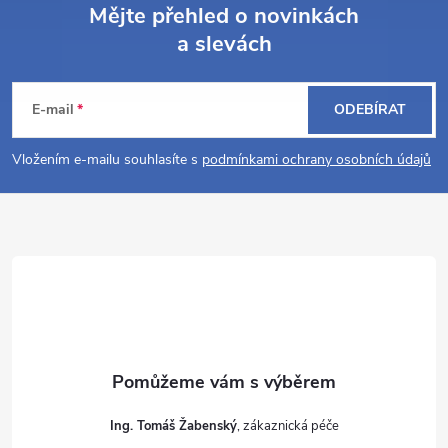
Mějte přehled o novinkách
a slevách
Z
á
E-mail
ODEBÍRAT
p
Vložením e-mailu souhlasíte s
podmínkami ochrany osobních údajů
a
t
í
Ing. Tomáš Žabenský