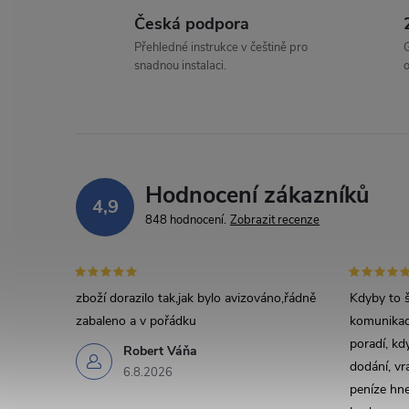
Česká podpora
Přehledné instrukce v češtině pro
G
snadnou instalaci.
o
Hodnocení zákazníků
4,9
848 hodnocení
Zobrazit recenze
zboží dorazilo tak,jak bylo avizováno,řádně
Kdyby to š
zabaleno a v pořádku
komunikace
poradí, kdy
Robert Váňa
dodání, vr
6.8.2026
peníze hn