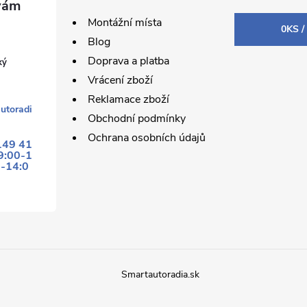
Montážní místa
0
KS /
Blog
Doprava a platba
ký
Vrácení zboží
Reklamace zboží
utoradi
Obchodní podmínky
Ochrana osobních údajů
149 41
9:00-1
0-14:0
Smartautoradia.sk