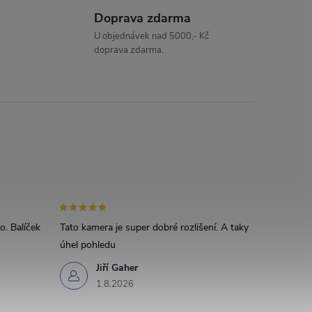
Doprava zdarma
U objednávek nad 5000,- Kč
doprava zdarma.
o. Balíček
Tato kamera je super dobré rozlišení. A taky
úhel pohledu
Jiří Gaher
1.8.2026