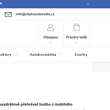
🌟
info@chytraautoradia.cz
771 149 411 (Po-Pá 09:00-12:00, 12:30-14:00)
NÁKUPNÍ
KOŠÍK
Prázdný košík
Přihlášení
uktory
Autokosmetika
Značky
bezdrátově přehrávat hudbu z mobilního