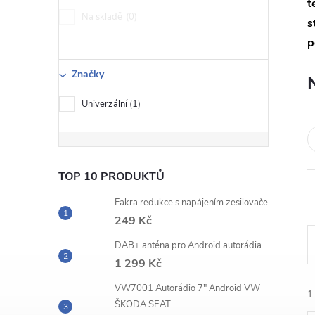
s
t
Na skladě
0
s
t
p
r
Značky
a
Univerzální
1
n
n
TOP 10 PRODUKTŮ
Fakra redukce s napájením zesilovače
í
249 Kč
p
DAB+ anténa pro Android autorádia
1 299 Kč
a
VW7001 Autorádio 7" Android VW
1
ŠKODA SEAT