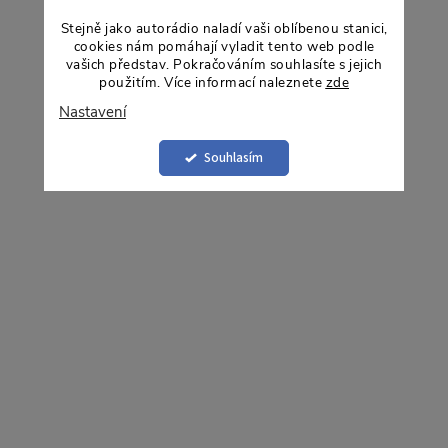
p
Stejně jako autorádio naladí vaši oblíbenou stanici,
cookies nám pomáhají vyladit tento web podle
vašich představ. Pokračováním souhlasíte s jejich
v
použitím. Více informací naleznete
zde
Nastavení
k
Souhlasím
y
v
ý
p
s
u