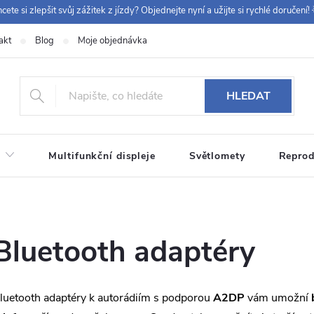
cete si zlepšit svůj zážitek z jízdy? Objednejte nyní a užijte si rychlé doručení! 
akt
Blog
Moje objednávka
+420 
HLEDAT
Multifunkční displeje
Světlomety
Reprod
Bluetooth adaptéry
luetooth adaptéry k autorádiím s podporou
A2DP
vám umožní