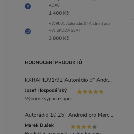
ADAS
1 400 Kč
VW9001 Autorádio 9" Android pro
VW ŠKODA SEAT
3 800 Kč
HODNOCENÍ PRODUKTŮ
l
KXRAPID91/92 Autorádio 9“ Android pro Škoda Rapid
Josef Hospodářský
Výborné vypadá super
Autorádio 10,25" Android pro Mercedes Benz třída E W212
í
Marek Dušek
Produkt je v pohodě a zatím funguje