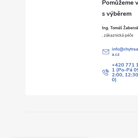
t
í
Ing. Tomáš Žabens
info
@
chytraa
a.cz
+420 771 
1 (Po-Pá 0
2:00, 12:3
0)