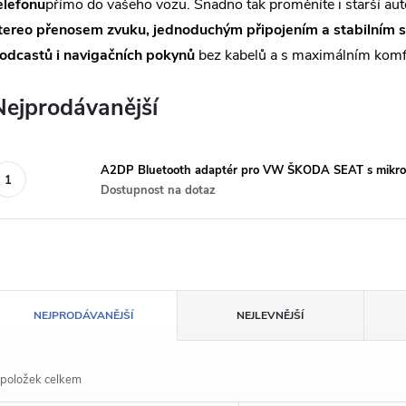
elefonu
přímo do vašeho vozu. Snadno tak proměníte i starší au
tereo přenosem zvuku, jednoduchým připojením a stabilním 
odcastů i navigačních pokynů
bez kabelů a s maximálním komf
Nejprodávanější
A2DP Bluetooth adaptér pro VW ŠKODA SEAT s mikr
Dostupnost na dotaz
Ř
NEJPRODÁVANĚJŠÍ
NEJLEVNĚJŠÍ
a
položek celkem
z