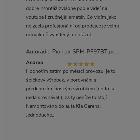
dobře. Montáž zvládne podle videí na
r
youtube i zručnější amatér. Co vidím jako
ne zcela profesionální od prodejce je velmi
nekvalitně vytištěný montážní...
Autorádio Pioneer SPH-PF97BT pro Kia Carens
Andrea
Hodnotím zatím po měsíci provozu, je to
špičkový výrobek, v porovnání s
předchozím čínským výrobkem (no to se
nedá srovnávat!), za ty peníze to stojí.
i
Namontováno do auta Kia Carens.
Jednoduché...