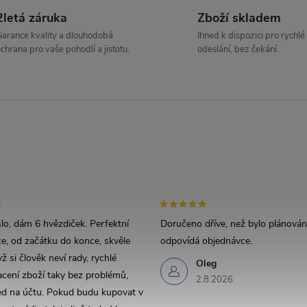
2letá záruka
Zboží skladem
arance kvality a dlouhodobá
Ihned k dispozici pro rychlé
chrana pro vaše pohodlí a jistotu.
odeslání, bez čekání.
lo, dám 6 hvězdiček. Perfektní
Doručeno dříve, než bylo plánován
, od začátku do konce, skvěle
odpovídá objednávce.
ž si člověk neví rady, rychlé
Oleg
acení zboží taky bez problémů,
2.8.2026
ed na účtu. Pokud budu kupovat v