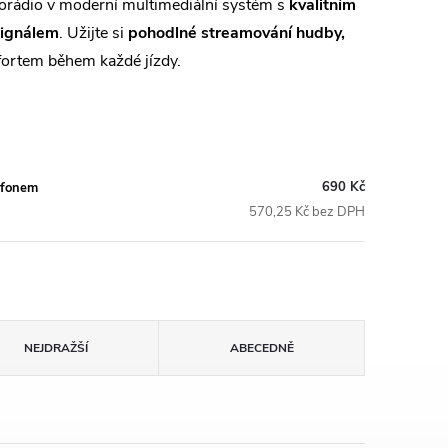
torádio v moderní multimediální systém s
kvalitním
signálem
. Užijte si
pohodlné streamování hudby,
ortem během každé jízdy.
690 Kč
ofonem
570,25 Kč bez DPH
NEJDRAŽŠÍ
ABECEDNĚ