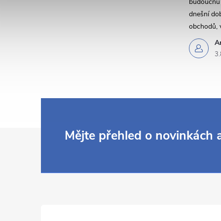
budoucnu a
dnešní dob
obchodů, 
A
3.
Z
Mějte přehled o novinkách
á
p
a