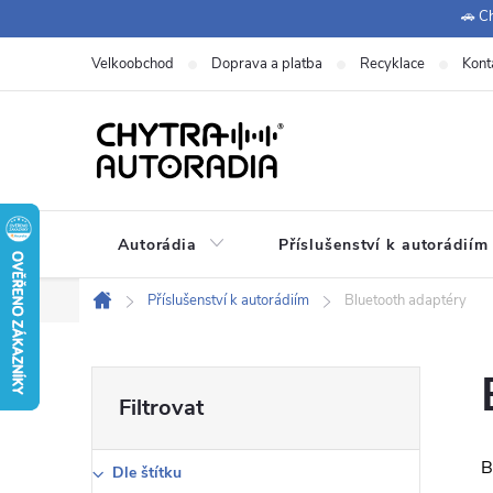
Přejít
🚗 Ch
na
Velkoobchod
Doprava a platba
Recyklace
Kont
obsah
Autorádia
Příslušenství k autorádiím
Příslušenství k autorádiím
Bluetooth adaptéry
Domů
P
o
B
Dle štítku