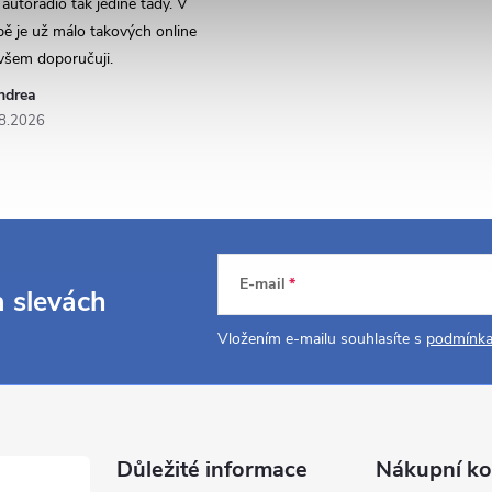
utorádio tak jedině tady. V
ě je už málo takových online
všem doporučuji.
ndrea
8.2026
E-mail
a slevách
Vložením e-mailu souhlasíte s
podmínka
Důležité informace
Nákupní ko