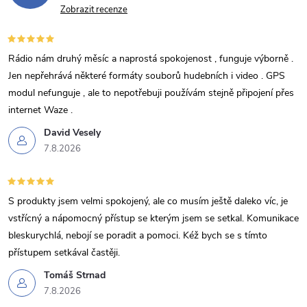
a
Zobrazit recenze
c
í
Rádio nám druhý měsíc a naprostá spokojenost , funguje výborně .
Jen nepřehrává některé formáty souborů hudebních i video . GPS
p
modul nefunguje , ale to nepotřebuji používám stejně připojení přes
internet Waze .
r
David Vesely
v
7.8.2026
k
y
S produkty jsem velmi spokojený, ale co musím ještě daleko víc, je
vstřícný a nápomocný přístup se kterým jsem se setkal. Komunikace
v
bleskurychlá, nebojí se poradit a pomoci. Kéž bych se s tímto
ý
přístupem setkával častěji.
Tomáš Strnad
p
7.8.2026