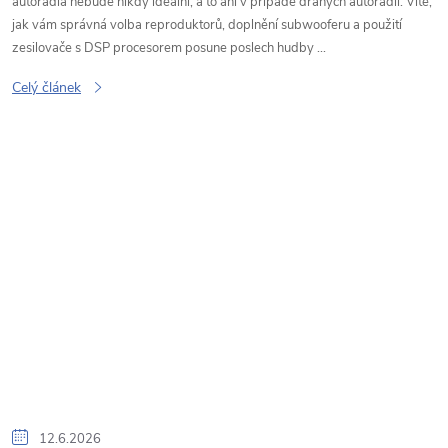
k
autorádia nebude nikdy ideální, a to ani v případě drahých autorádií. Víte,
jak vám správná volba reproduktorů, doplnění subwooferu a použití
ů
zesilovače s DSP procesorem posune poslech hudby ...
Celý článek
12.6.2026