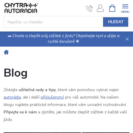
Přejít
NÁKUPNÍ
KOŠÍK
na
obsah
HLEDAT
🚗 Chcete si zlepšit svůj zážitek z jízdy? Objednejte nyní a užijte si
rychlé doručení! 🌟
Domů
Blog
Získejte
užitečné rady a tipy
, které vám pomohou vybrat nejen
autorádia
, ale i další
příslušenství
pro váš automobil. Na našem
blogu najdete praktické informace, které vám usnadní rozhodování.
Připojte se k nám
a zjistěte, jak můžete zlepšit zážitek z každé vaší
jízdy.