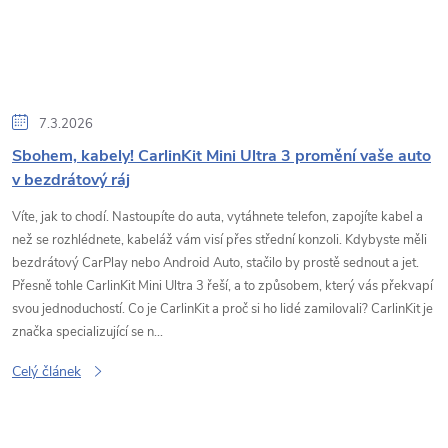
7.3.2026
Sbohem, kabely! CarlinKit Mini Ultra 3 promění vaše auto
v bezdrátový ráj
Víte, jak to chodí. Nastoupíte do auta, vytáhnete telefon, zapojíte kabel a
než se rozhlédnete, kabeláž vám visí přes střední konzoli. Kdybyste měli
bezdrátový CarPlay nebo Android Auto, stačilo by prostě sednout a jet.
Přesně tohle CarlinKit Mini Ultra 3 řeší, a to způsobem, který vás překvapí
svou jednoduchostí. Co je CarlinKit a proč si ho lidé zamilovali? CarlinKit je
značka specializující se n...
Celý článek