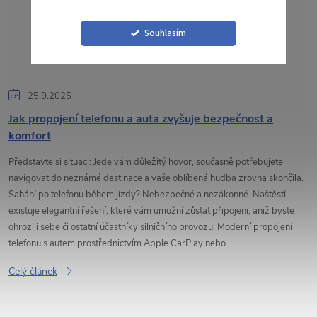
Souhlasím
25.9.2025
Jak propojení telefonu a auta zvyšuje bezpečnost a
komfort
Představte si situaci: Jede vám důležitý hovor, současně potřebujete
navigovat do neznámé destinace a vaše oblíbená hudba zrovna skončila.
Sahání po telefonu během jízdy? Nebezpečné a nezákonné. Naštěstí
existuje elegantní řešení, které vám umožní zůstat připojeni, aniž byste
ohrozili sebe či ostatní účastníky silničního provozu. Moderní propojení
telefonu s autem prostřednictvím Apple CarPlay nebo ...
Celý článek