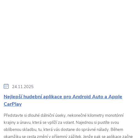
24.11.2025
Nejlepší hudební aplikace pro Android Auto a Apple
CarPlay
Představte si dlouhé dálniční úseky, nekonečné kilometry monotónní
krajiny a únavu, která se vplíží za volant. Najednou si pustíte svou
oblíbenou skladbu, tu, která vás dostane do správné nálady. Během
okamžiku se cesta změní v příjemný zážitek. Jenže pak se aplikace začne