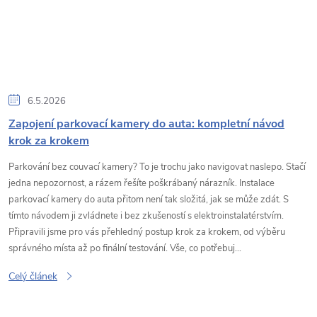
6.5.2026
Zapojení parkovací kamery do auta: kompletní návod
krok za krokem
Parkování bez couvací kamery? To je trochu jako navigovat naslepo. Stačí
jedna nepozornost, a rázem řešíte poškrábaný nárazník. Instalace
parkovací kamery do auta přitom není tak složitá, jak se může zdát. S
tímto návodem ji zvládnete i bez zkušeností s elektroinstalatérstvím.
Připravili jsme pro vás přehledný postup krok za krokem, od výběru
správného místa až po finální testování. Vše, co potřebuj...
Celý článek