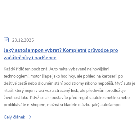
23.12.2025
Jaký autošampon vybrat? Kompletní průvodce pro
začátečníky i nadšence
Každý řidič ten pocit zná. Auto máte vybavené nejnovějšími
technologiemi, motor šlape jako hodinky, ale pohled na karoserii po
deštivé cestě nebo dlouhém stání pod stromy nikoho nepotěší. Mytí auta je
rituál, který nejen vrací vozu ztracený lesk, ale především prodlužuje
životnost laku. Když se ale postavíte před regál s autokosmetikou nebo
proklikáváte e-shopem, možná si kladete otázku: jaký autošampo...
Celý článek