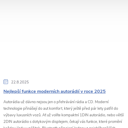
22.8.2025
Nejlepší funkce moderních autorádií v roce 2025
Autorádia už dávno nejsou jen o přehrávání rádia a CD. Moderní
technologie přinášejí do aut komfort, který ještě před pár lety patřil do
výbavy luxusních vozů. Ať už volíte kompaktní 1DIN autorádio, nebo větší
2DIN autorádio s dotykovým displejem, čekají vás funkce, které promění