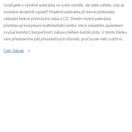
Uvažujete o výměně autorádia ve svém vozidle, ale stále váháte, zda se
investice skutečně vyplatí? Moderní autorádia již dávno překonala
základní funkce přehrávání rádia a CD. Dnešní chytrá autorádia
představují komplexní multimediální centra, která zásadním způsobem
zvyšují komfort, bezpečnost i zábavu během každé jízdy. V tomto článku
vám představíme pět přesvědčivých důvodů, proč byste měli zvážit m...
Celý článek