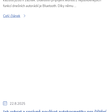
každou jízdu v zážitek. Bluetooth připojení Jednou z nejoblíbenějších
funkcí dnešních autorádií je Bluetooth. Díky němu ...
Celý článek
22.8.2025
Jak vybrat a správně používat autokosmetiku pro čištění