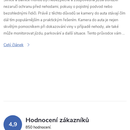
nezaručí ochranu před nehodami, pokusy o pojistný podvod nebo
bezohlednými řidiči. Právě z těchto důvodů se kamery do auta stávají čím
dál tím populárnějším a praktickým řešením. Kamera do auta je nejen
skvělým pomocníkem při dokazování viny v případě nehody, ale také
může monitorovat jízdu, parkování a další situace. Tento průvodce vám ...
Celý článek
O
v
l
á
Hodnocení zákazníků
d
4,9
850 hodnocení