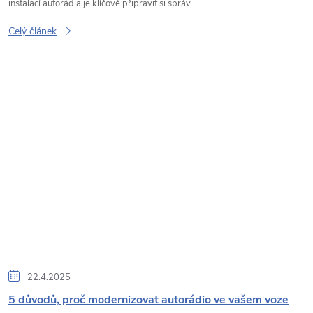
instalací autorádia je klíčové připravit si správ...
Celý článek
22.4.2025
5 důvodů, proč modernizovat autorádio ve vašem voze