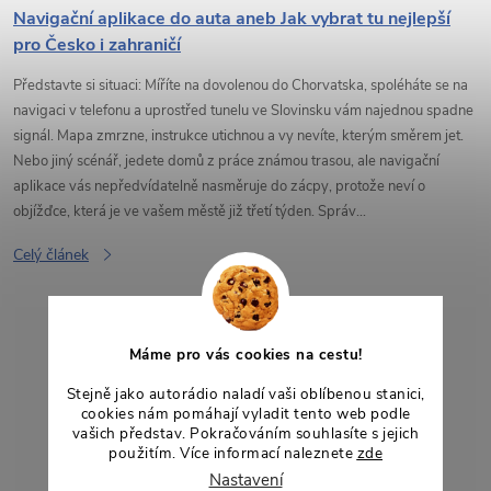
Navigační aplikace do auta aneb Jak vybrat tu nejlepší
pro Česko i zahraničí
Představte si situaci: Míříte na dovolenou do Chorvatska, spoléháte se na
navigaci v telefonu a uprostřed tunelu ve Slovinsku vám najednou spadne
signál. Mapa zmrzne, instrukce utichnou a vy nevíte, kterým směrem jet.
Nebo jiný scénář, jedete domů z práce známou trasou, ale navigační
aplikace vás nepředvídatelně nasměruje do zácpy, protože neví o
objížďce, která je ve vašem městě již třetí týden. Správ...
Celý článek
Máme pro vás cookies na cestu!
Stejně jako autorádio naladí vaši oblíbenou stanici,
cookies nám pomáhají vyladit tento web podle
vašich představ. Pokračováním souhlasíte s jejich
použitím. Více informací naleznete
zde
Nastavení