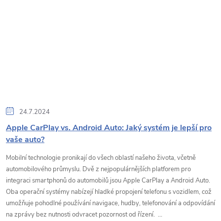
24.7.2024
Apple CarPlay vs. Android Auto: Jaký systém je lepší pro
vaše auto?
Mobilní technologie pronikají do všech oblastí našeho života, včetně
automobilového průmyslu. Dvě z nejpopulárnějších platforem pro
integraci smartphonů do automobilů jsou Apple CarPlay a Android Auto.
Oba operační systémy nabízejí hladké propojení telefonu s vozidlem, což
umožňuje pohodlné používání navigace, hudby, telefonování a odpovídání
na zprávy bez nutnosti odvracet pozornost od řízení. ...