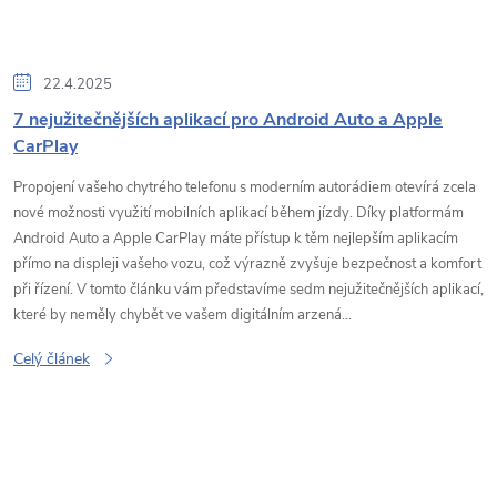
22.4.2025
7 nejužitečnějších aplikací pro Android Auto a Apple
CarPlay
Propojení vašeho chytrého telefonu s moderním autorádiem otevírá zcela
nové možnosti využití mobilních aplikací během jízdy. Díky platformám
Android Auto a Apple CarPlay máte přístup k těm nejlepším aplikacím
přímo na displeji vašeho vozu, což výrazně zvyšuje bezpečnost a komfort
při řízení. V tomto článku vám představíme sedm nejužitečnějších aplikací,
které by neměly chybět ve vašem digitálním arzená...
Celý článek