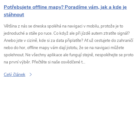
Potřebujete offline mapy? Poradíme vám, jak a kde je
stáhnout
Většina z nás se dneska spoléhá na navigaci v mobilu, protože je to
jednoduché a stále po ruce. Co když ale při jízdě autem ztratíte signál?
Anebo jste v cizině, kde si za data připlatíte? Ať už cestujete do zahraničí
nebo do hor, offline mapy vám dají jistotu, že se na navigaci můžete
spolehnout. Ne všechny aplikace ale fungují stejně, nespoléhejte se proto
na první výběr. Přečtěte si naše osvědčené t...
Celý článek