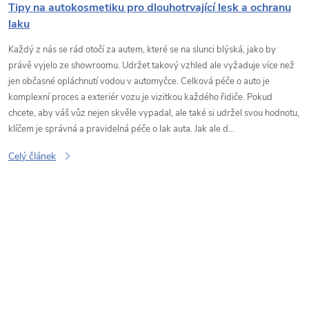
Tipy na autokosmetiku pro dlouhotrvající lesk a ochranu
laku
Každý z nás se rád otočí za autem, které se na slunci blýská, jako by
právě vyjelo ze showroomu. Udržet takový vzhled ale vyžaduje více než
jen občasné opláchnutí vodou v automyčce. Celková péče o auto je
komplexní proces a exteriér vozu je vizitkou každého řidiče. Pokud
chcete, aby váš vůz nejen skvěle vypadal, ale také si udržel svou hodnotu,
klíčem je správná a pravidelná péče o lak auta. Jak ale d...
Celý článek