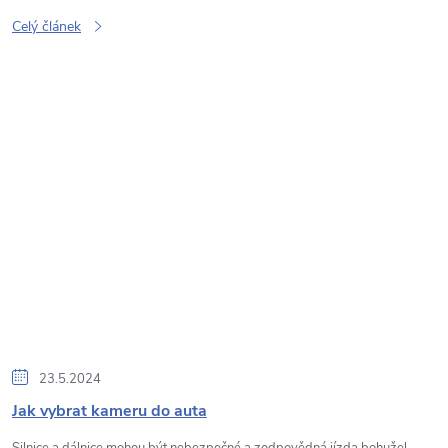
Celý článek
23.5.2024
Jak vybrat kameru do auta
Silnice a dálnice mohou být nebezpečné a zodpovědná jízda bohužel