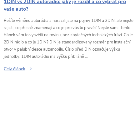
1DIN vs 2DIN autorádio: jaký je rozdíl a co vybrat pro
vaše auto?
Řešíte výměnu autorádia a narazili jste na pojmy 1DIN a 2DIN, ale nejste
si jisti, co přesně znamenají a co je pro vás to pravé? Nejste sami. Tento
článek vám to vysvětlí na rovinu, bez zbytečných technických frází. Co je
2DIN rádio a co je 1DIN? DIN je standardizovaný rozměr pro instalační
otvor v palubní desce automobilu. Číslo před DIN označuje výšku
jednotky: 1DIN autorádio má výšku přibližně ...
Celý článek