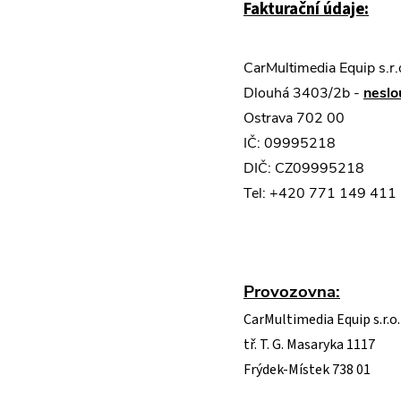
Fakturační údaje:
CarMultimedia Equip s.r.
Dlouhá 3403/2b -
neslo
Ostrava 702 00
IČ: 09995218
DIČ: CZ09995218
Tel: +420 771 149 411 (
Provozovna:
CarMultimedia Equip s.r.o.
tř. T. G. Masaryka 1117
Frýdek-Místek 738 01