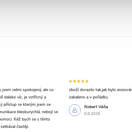
 jsem velmi spokojený, ale co
zboží dorazilo tak,jak bylo avizov
ě daleko víc, je vstřícný a
zabaleno a v pořádku
 přístup se kterým jsem se
Robert Váňa
munikace bleskurychlá, nebojí se
6.8.2026
pomoci. Kéž bych se s tímto
setkával častěji.