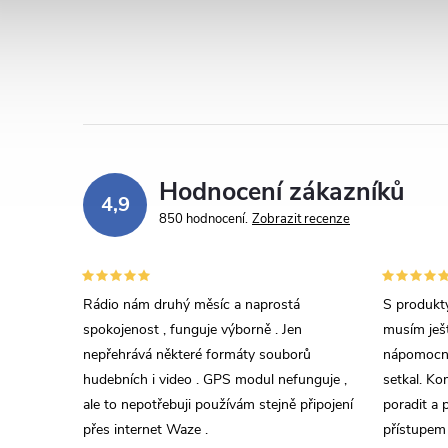
Hodnocení zákazníků
4,9
850 hodnocení
Zobrazit recenze
Rádio nám druhý měsíc a naprostá
S produkty
spokojenost , funguje výborně . Jen
musím ješt
nepřehrává některé formáty souborů
nápomocný
hudebních i video . GPS modul nefunguje ,
setkal. Ko
ale to nepotřebuji používám stejně připojení
poradit a 
přes internet Waze .
přístupem 