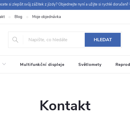
cete si zlepšit svůj zážitek z jízdy? Objednejte nyní a užijte si rychlé doručení! 
akt
Blog
Moje objednávka
+420 
HLEDAT
Multifunkční displeje
Světlomety
Reprod
Kontakt