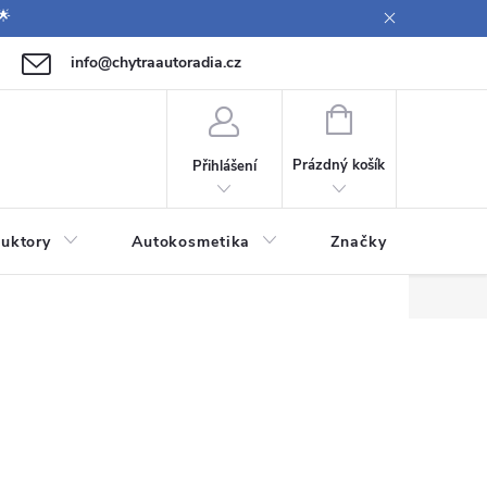
🌟
info@chytraautoradia.cz
771 149 411 (Po-Pá 09:00-12:00, 12:30-14:00)
NÁKUPNÍ
KOŠÍK
Prázdný košík
Přihlášení
uktory
Autokosmetika
Značky