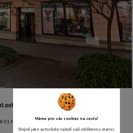
t poblíž vaší pobočky?
Máme pro vás cookies na cestu!
8 01 Frýdek-Místek 1
Stejně jako autorádio naladí vaši oblíbenou stanici,