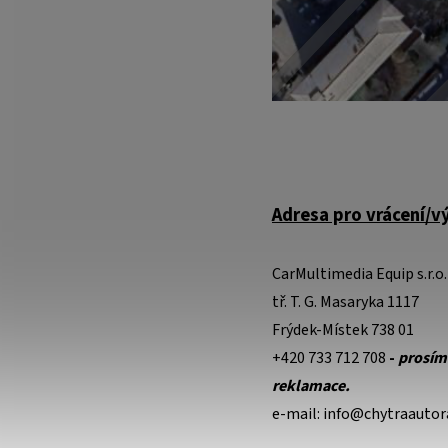
Adresa pro vrácení/v
CarMultimedia Equip s.r.o.
tř. T. G. Masaryka 1117
Frýdek-Místek 738 01
+420 733 712 708
-
prosíme
reklamace.
e-mail: info@chytraautor