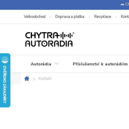
Přejít
🚗 Ch
na
Velkoobchod
Doprava a platba
Recyklace
Kont
obsah
Autorádia
Příslušenství k autorádiím
Kontakt
Domů