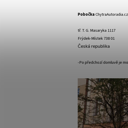
Pobočka
ChytraAutoradia.c
tř. T. G. Masaryka 1117
Frýdek-Místek 738 01
Česká republika
-Po předchozí domluvě je m