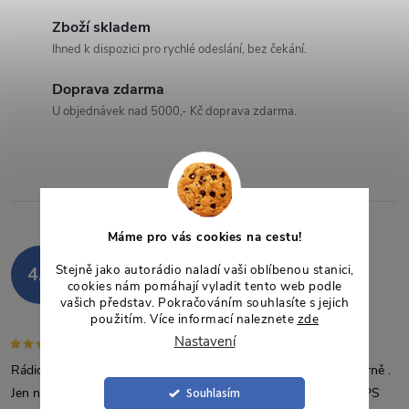
d
Zboží skladem
a
Ihned k dispozici pro rychlé odeslání, bez čekání.
c
Doprava zdarma
U objednávek nad 5000,- Kč doprava zdarma.
í
p
r
v
Máme pro vás cookies na cestu!
Hodnocení zákazníků
k
Stejně jako autorádio naladí vaši oblíbenou stanici,
4,9
850 hodnocení
cookies nám pomáhají vyladit tento web podle
y
vašich představ. Pokračováním souhlasíte s jejich
Zobrazit recenze
použitím. Více informací naleznete
zde
v
Nastavení
Rádio nám druhý měsíc a naprostá spokojenost , funguje výborně .
ý
Jen nepřehrává některé formáty souborů hudebních i video . GPS
Souhlasím