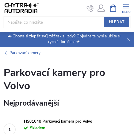
Přejít
NÁKUPNÍ
KOŠÍK
na
obsah
HLEDAT
🚗 Chcete si zlepšit svůj zážitek z jízdy? Objednejte nyní a užijte si
rychlé doručení! 🌟
Parkovací kamery
Parkovací kamery pro
Volvo
Nejprodávanější
HS01048 Parkovací kamera pro Volvo
Skladem