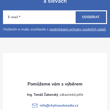
a slevách
Z
á
E-mail
ODEBÍRAT
p
Vložením e-mailu souhlasíte s
podmínkami ochrany osobních údajů
a
t
í
Ing. Tomáš Žabenský
info
@
chytraautoradia.cz