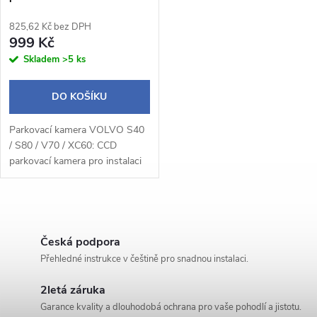
p
r
825,62 Kč bez DPH
r
999 Kč
o
Skladem
>5 ks
o
d
DO KOŠÍKU
d
u
Parkovací kamera VOLVO S40
u
/ S80 / V70 / XC60: CCD
k
parkovací kamera pro instalaci
k
do lampy pro osvětlení zadní
registrační značky.
t
t
O
ů
v
Česká podpora
ů
Přehledné instrukce v češtině pro snadnou instalaci.
l
2letá záruka
á
Garance kvality a dlouhodobá ochrana pro vaše pohodlí a jistotu.