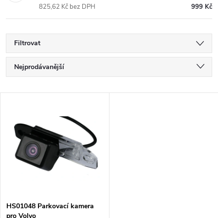
825,62 Kč bez DPH
999 Kč
Filtrovat
Ř
Nejprodávanější
a
Nejlevnější
V
Nejdražší
z
ý
Abecedně
e
p
n
i
í
s
p
HS01048 Parkovací kamera
pro Volvo