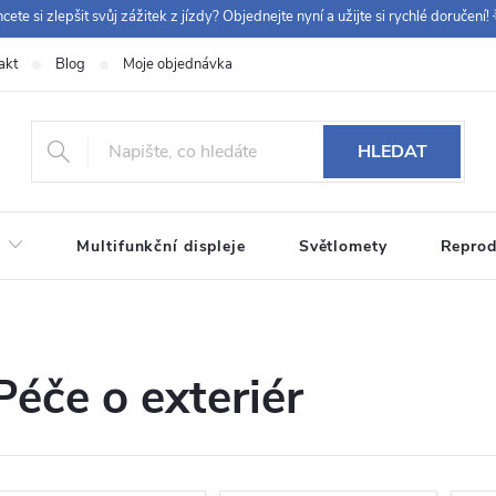
cete si zlepšit svůj zážitek z jízdy? Objednejte nyní a užijte si rychlé doručení! 
akt
Blog
Moje objednávka
+420 
HLEDAT
Multifunkční displeje
Světlomety
Reprod
Péče o exteriér