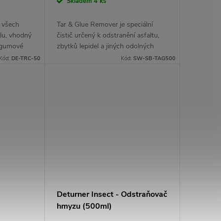
Skladem
4 ks
a všech
Tar & Glue Remover je speciální
lu, vhodný
čistič určený k odstranění asfaltu,
 gumové
zbytků lepidel a jiných odolných
nečistot z laku, plastů a dalších
Kód:
DE-TRC-50
Kód:
SW-SB-TAG500
povrchů. Je jemný k materiálům a...
Deturner Insect - Odstraňovač
hmyzu (500ml)
ytí