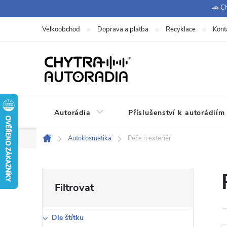
Přejít
🚗 Ch
na
Velkoobchod
Doprava a platba
Recyklace
Kont
obsah
Autorádia
Příslušenství k autorádiím
Autokosmetika
Péče o exteriér
Domů
P
o
Dle štítku