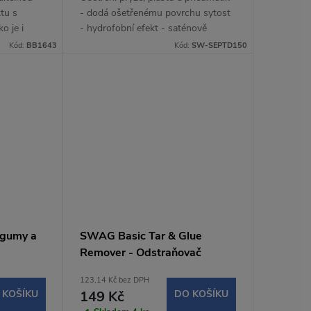
ktu s
- dodá ošetřenému povrchu sytost
o je i
- hydrofobní efekt - saténově
vuje do
matný povrch - dlouhotrvající efekt
Kód:
BB1643
Kód:
SW-SEPTD150
- rychlá aplikace.
č gumy a
SWAG Basic Tar & Glue
Remover - Odstraňovač
asfaltu a lepidla (500ml)
123,14 Kč bez DPH
 KOŠÍKU
149 Kč
DO KOŠÍKU