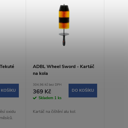
 Tekuté
ADBL Wheel Sword - Kartáč
na kola
304,96 Kč bez DPH
 KOŠÍKU
369 Kč
DO KOŠÍKU
Skladem
1 ks
měsí oxidu
Kartáč na čištění alu kol.
 měsíců.