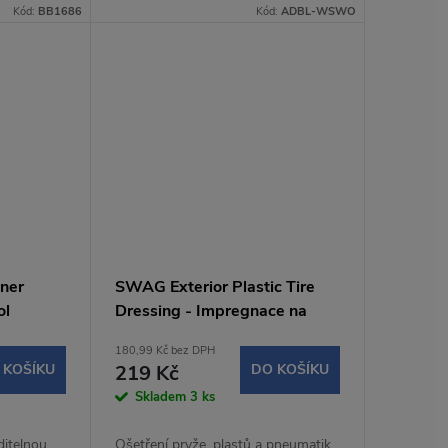
Kód:
BB1686
Kód:
ADBL-WSWO
ner
SWAG Exterior Plastic Tire
ol
Dressing - Impregnace na
plasty a pneu (150ml)
180,99 Kč bez DPH
 KOŠÍKU
219 Kč
DO KOŠÍKU
Skladem
3 ks
iditelnou
Ošetření pryže, plastů a pneumatik