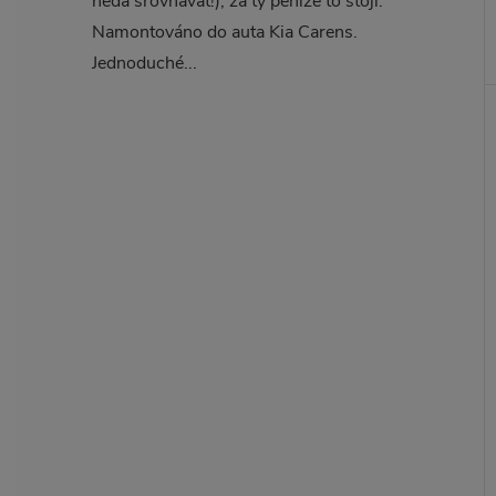
nedá srovnávat!), za ty peníze to stojí.
Namontováno do auta Kia Carens.
Jednoduché...