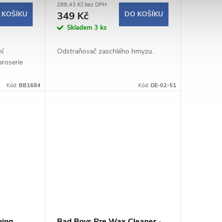
288,43 Kč bez DPH
 KOŠÍKU
349 Kč
DO KOŠÍKU
Skladem
3 ks
ní
Odstraňovač zaschlého hmyzu.
aroserie
Kód:
BB1684
Kód:
DE-02-51
hing
Bad Boys Pre Wax Cleaner -