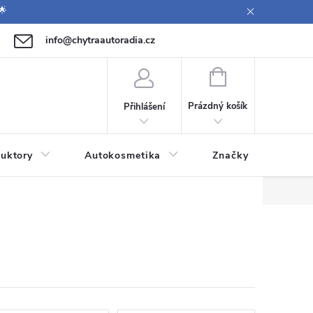
🌟
info@chytraautoradia.cz
771 149 411 (Po-Pá 09:00-12:00, 12:30-14:00)
NÁKUPNÍ
KOŠÍK
Prázdný košík
Přihlášení
uktory
Autokosmetika
Značky