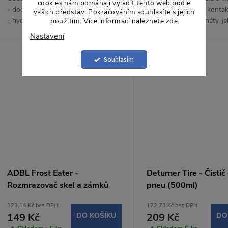
cookies nám pomáhají vyladit tento web podle
- dodá ošetřenému povrchu sytost
indikací účinku. Při konta
vašich představ. Pokračováním souhlasíte s jejich
- hydrofobní efekt - saténově
železitými kontamináty, jak
použitím. Více informací naleznete
zde
matný povrch - dlouhotrvající efekt
brzdový prach, se přebar
Kód:
SW-SEPTD250
Nastavení
- rychlá aplikace.
rudo-fialové barvy.
Souhlasím
ADBL Frost Eater -
Deturner Tire - Čisti
Rozmrazovač skel a zámků
pneu (500ml)
(500ml)
123,14 Kč bez DPH
172,73 Kč bez DPH
149 Kč
DO KOŠÍKU
209 Kč
DO