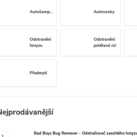
Autošampóny
Autovosky
Odstranění
Odstranění
hmyzu
polétavé rzi
Předmytí
Nejprodávanější
Bad Boys Bug Remover - Odstraňovač zaschlého hmyz