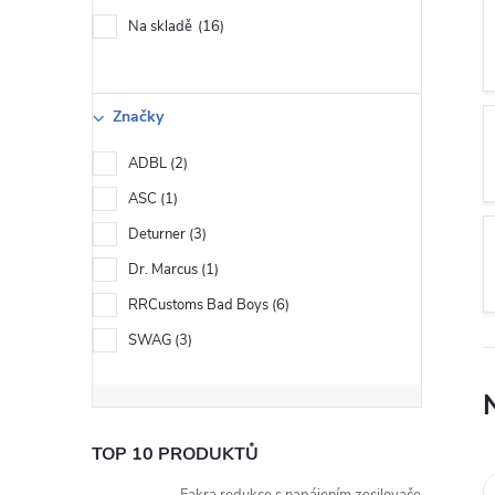
s
Na skladě
16
t
r
Značky
a
ADBL
2
ASC
1
n
Deturner
3
n
Dr. Marcus
1
RRCustoms Bad Boys
6
í
SWAG
3
p
a
TOP 10 PRODUKTŮ