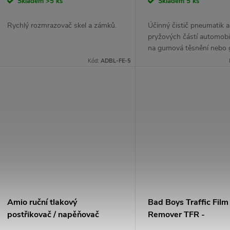
Skladem
>5 ks
Skladem
5 ks
Rychlý rozmrazovač skel a zámků.
Účinný čistič pneumatik 
pryžových částí automobi
na gumová těsnění nebo
rohože.
Kód:
ADBL-FE-5
Amio ruční tlakový
Bad Boys Traffic Film
postřikovač / napěňovač
Remover TFR -
Koncentrované předm