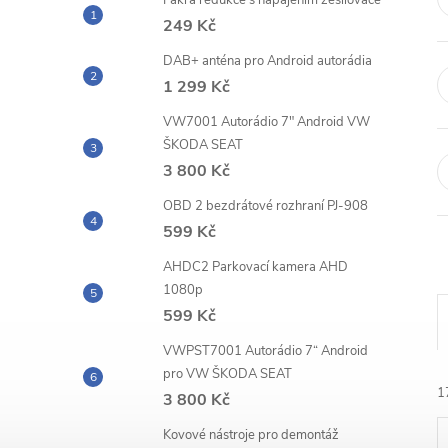
n
Fakra redukce s napájením zesilovače
249 Kč
e
DAB+ anténa pro Android autorádia
1 299 Kč
l
VW7001 Autorádio 7" Android VW
ŠKODA SEAT
3 800 Kč
OBD 2 bezdrátové rozhraní PJ-908
599 Kč
AHDC2 Parkovací kamera AHD
1080p
599 Kč
VWPST7001 Autorádio 7“ Android
pro VW ŠKODA SEAT
1
3 800 Kč
Kovové nástroje pro demontáž