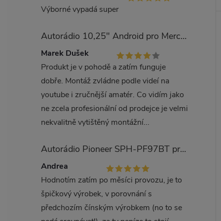
Výborné vypadá super
Autorádio 10,25" Android pro Mercedes Benz třída E W212
Marek Dušek
Produkt je v pohodě a zatím funguje
dobře. Montáž zvládne podle videí na
youtube i zručnější amatér. Co vidím jako
ne zcela profesionální od prodejce je velmi
nekvalitně vytištěný montážní...
Autorádio Pioneer SPH-PF97BT pro Kia Carens
Andrea
Hodnotím zatím po měsíci provozu, je to
špičkový výrobek, v porovnání s
předchozím čínským výrobkem (no to se