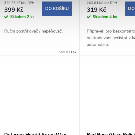
329,75 Kč bez DPH
263,64 Kč bez DPH
(500ml)
399 Kč
DO KOŠÍKU
319 Kč
DO
Skladem
2 ks
Skladem
4 ks
Ruční postřikovač / napěňovač.
Přípravek pro bezkontakt
odstraňování nečistot z k
automobilu.
Kód:
03147
Deturner Hybrid Spray Wax -
Bad Boys Glass Polis