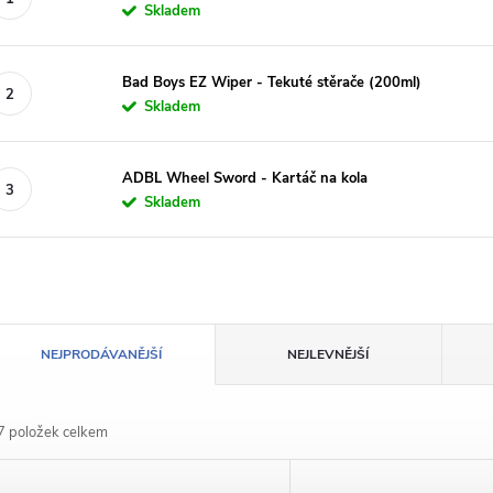
Skladem
Bad Boys EZ Wiper - Tekuté stěrače (200ml)
Skladem
ADBL Wheel Sword - Kartáč na kola
Skladem
Ř
NEJPRODÁVANĚJŠÍ
NEJLEVNĚJŠÍ
a
7
položek celkem
z
V