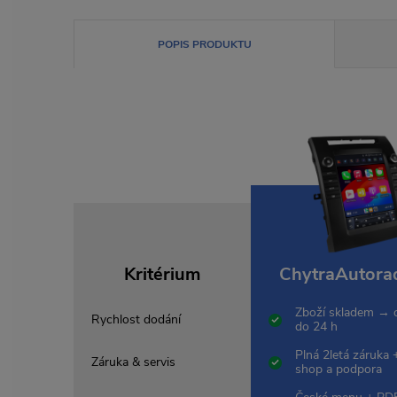
POPIS PRODUKTU
Kritérium
ChytraAutorad
Zboží skladem → 
Rychlost dodání
do 24 h
Plná 2letá záruka 
Záruka & servis
shop a podpora