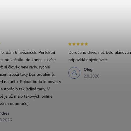
Odesláním s
lo, dám 6 hvězdiček. Perfektní
Doručeno dříve, než bylo plánován
, od začátku do konce, skvěle
odpovídá objednávce.
ž si člověk neví rady, rychlé
Oleg
acení zboží taky bez problémů,
2.8.2026
ed na účtu. Pokud budu kupovat v
utorádio tak jedině tady. V
ě je už málo takových online
všem doporučuji.
ndrea
8.2026