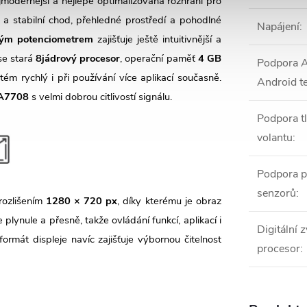
jmodernější a nejlépe optimalizovaná rozhraní pro
ý a stabilní chod, přehledné prostředí a pohodlné
Napájení
:
ným potenciometrem
zajišťuje ještě intuitivnější a
se stará
8jádrový procesor
, operační paměť
4 GB
Podpora A
tém rychlý i při používání více aplikací současně.
Android t
DA7708
s velmi dobrou citlivostí signálu.
Podpora tl
volantu
:
Podpora p
senzorů
:
rozlišením
1280 × 720 px
, díky kterému je obraz
plynule a přesně, takže ovládání funkcí, aplikací i
Digitální 
formát displeje navíc zajišťuje výbornou čitelnost
procesor
: