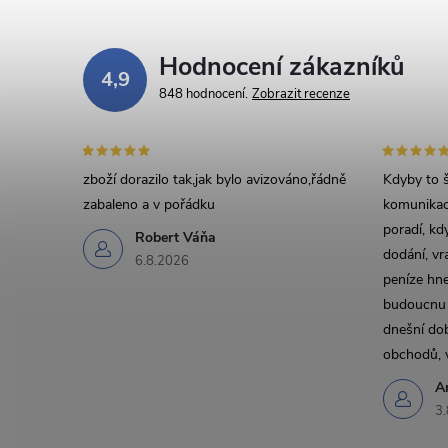
Hodnocení zákazníků
4,9
848 hodnocení
Zobrazit recenze
zboží dorazilo tak,jak bylo avizováno,řádně
Kdyby to š
zabaleno a v pořádku
komunikace
poradí, kdy
Robert Váňa
dodání, vr
6.8.2026
peníze hn
budoucnu a
dnešní dob
obchodů, 
A
3.