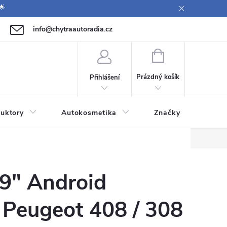
🌟
info@chytraautoradia.cz
771 149 411 (Po-Pá 09:00-12:00, 12:30-14:00)
NÁKUPNÍ
KOŠÍK
Prázdný košík
Přihlášení
uktory
Autokosmetika
Značky
 9" Android
eugeot 408 / 308