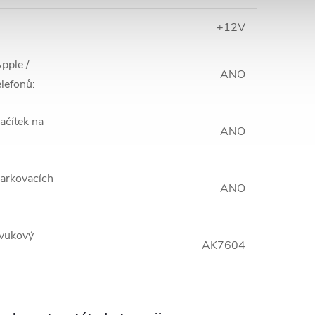
+12V
pple /
ANO
elefonů
:
ačítek na
ANO
arkovacích
ANO
zvukový
AK7604