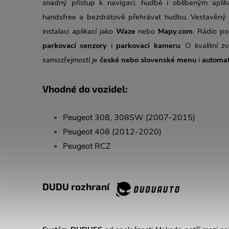
snadný přístup k navigaci, hudbě i oblíbeným apli
handsfree a bezdrátově přehrávat hudbu. Vestavěn
instalaci aplikací jako
Waze
nebo
Mapy.com
. Rádio p
parkovací senzory
i
parkovací kameru
. O kvalitní 
samozřejmostí je
české nebo slovenské menu
i
automat
Vhodné do vozidel:
Peugeot 308, 308SW (2007-2015)
Peugeot 408 (2012-2020)
Peugeot RCZ
DUDU rozhraní