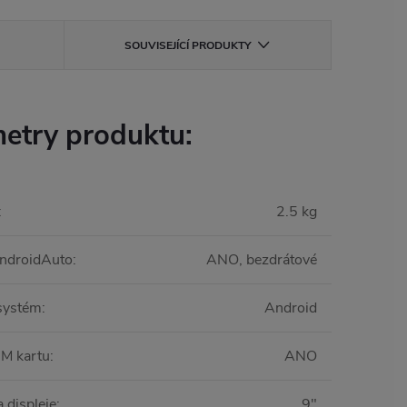
SOUVISEJÍCÍ PRODUKTY
etry produktu:
:
2.5 kg
ndroidAuto
:
ANO, bezdrátové
systém
:
Android
IM kartu
:
ANO
 displeje
:
9"