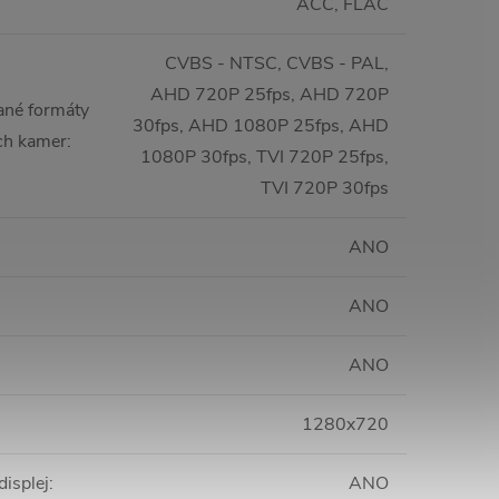
ACC, FLAC
CVBS - NTSC, CVBS - PAL,
AHD 720P 25fps, AHD 720P
né formáty
30fps, AHD 1080P 25fps, AHD
ch kamer
:
1080P 30fps, TVI 720P 25fps,
TVI 720P 30fps
ANO
ANO
ANO
1280x720
displej
:
ANO