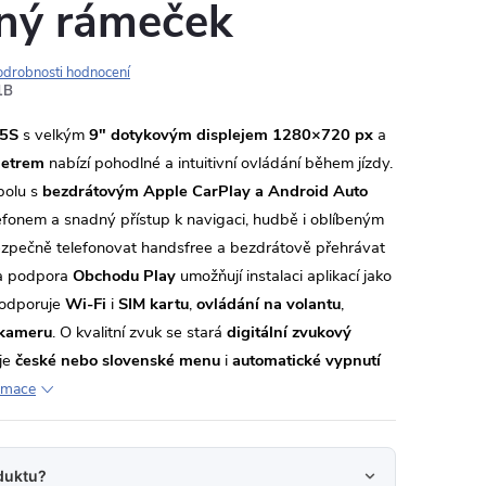
rný rámeček
odrobnosti hodnocení
1B
5S
s velkým
9" dotykovým displejem 1280×720 px
a
metrem
nabízí pohodlné a intuitivní ovládání během jízdy.
polu s
bezdrátovým Apple CarPlay a Android Auto
lefonem a snadný přístup k navigaci, hudbě i oblíbeným
zpečně telefonovat handsfree a bezdrátově přehrávat
 podpora
Obchodu Play
umožňují instalaci aplikací jako
podporuje
Wi-Fi
i
SIM kartu
,
ovládání na volantu
,
 kameru
. O kvalitní zvuk se stará
digitální zvukový
je
české nebo slovenské menu
i
automatické vypnutí
ormace
duktu?