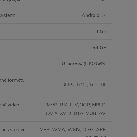
systém
:
Android 14
4 GB
64 GB
8 jádrový (UIS7865)
né formáty
JPEG, BMP, GIF, TIF
né video
RMVB, RM, FLV, 3GP, MPEG,
DVIX, XVID, DTA, VOB, AVI
ané zvukové
MP3, WMA, WMV, OGG, APE,