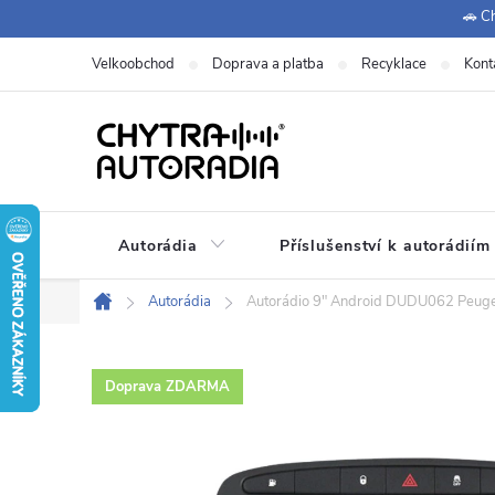
Přejít
🚗 Ch
na
Velkoobchod
Doprava a platba
Recyklace
Kont
obsah
Autorádia
Příslušenství k autorádiím
Autorádia
Autorádio 9" Android DUDU062 Peugeo
Domů
Doprava ZDARMA