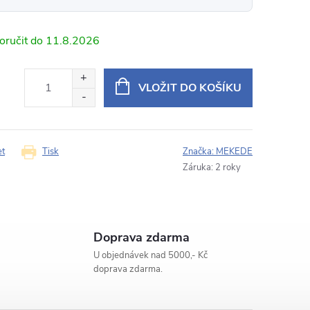
11.8.2026
24 hodin na váš e‑mail.
oid DUDU062 Peugeot 408 / 308 / RCZ / černý rámeček
VLOŽIT DO KOŠÍKU
E‑mail
et
Tisk
Značka:
MEKEDE
Záruka
:
2 roky
Doprava zdarma
U objednávek nad 5000,- Kč
doprava zdarma.