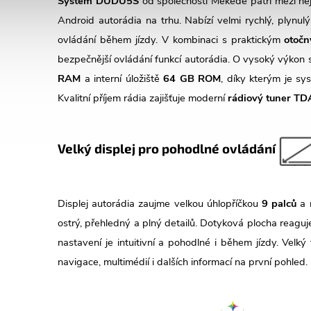
Systém DUDU5S
od společnosti
Mekede
patří mezi ne
Android autorádia na trhu. Nabízí velmi rychlý, plynul
ovládání během jízdy. V kombinaci s praktickým
otoč
bezpečnější ovládání funkcí autorádia. O vysoký výkon 
RAM
a interní úložiště
64 GB ROM
, díky kterým je sys
Kvalitní příjem rádia zajišťuje moderní
rádiový tuner T
Velký displej pro pohodlné ovládání
Displej autorádia zaujme velkou úhlopříčkou
9 palců
a 
ostrý, přehledný a plný detailů. Dotyková plocha reaguje 
nastavení je intuitivní a pohodlné i během jízdy. Velký 
navigace, multimédií i dalších informací na první pohled.