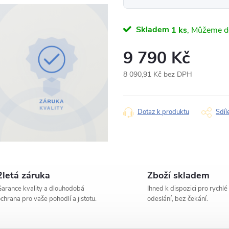
Napište nám svůj dotaz
Skladem
1 ks
Odpovídáme v pracovní dny do 
9 790 Kč
Produkt:
Autorádio 9" Andr
8 090,91 Kč bez DPH
Jméno
Měrná
cena:
Dotaz k produktu
Sdíl
Typ dotazu
2letá záruka
Zboží skladem
Váš dotaz
arance kvality a dlouhodobá
Ihned k dispozici pro rychlé
chrana pro vaše pohodlí a jistotu.
odeslání, bez čekání.