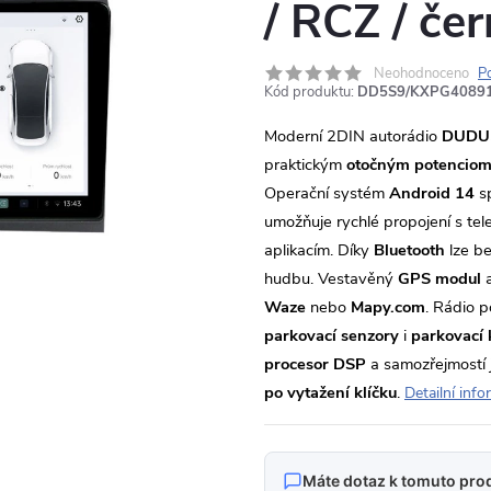
/ RCZ / če
Neohodnoceno
P
Kód produktu:
DD5S9/KXPG4089
Moderní 2DIN autorádio
DUDU
praktickým
otočným potencio
Operační systém
Android 14
s
umožňuje rychlé propojení s te
aplikacím. Díky
Bluetooth
lze be
hudbu. Vestavěný
GPS modul
a
Waze
nebo
Mapy.com
. Rádio 
parkovací senzory
i
parkovací
procesor DSP
a samozřejmostí 
po vytažení klíčku
.
Detailní inf
Máte dotaz k tomuto pro