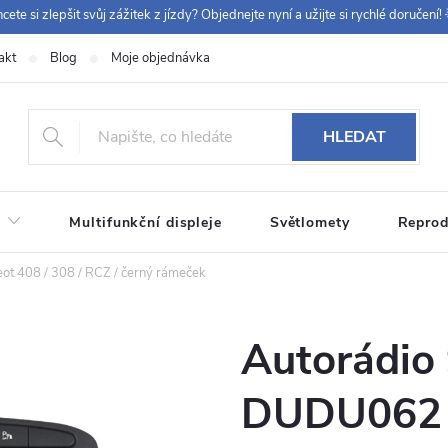
cete si zlepšit svůj zážitek z jízdy? Objednejte nyní a užijte si rychlé doručení! 
akt
Blog
Moje objednávka
+420 
HLEDAT
Multifunkční displeje
Světlomety
Reprod
t 408 / 308 / RCZ / černý rámeček
Autorádio
DUDU062 P