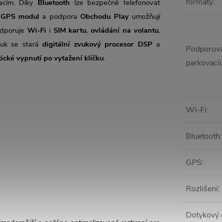
formáty
:
kacím. Díky
Bluetooth
lze bezpečně telefonovat
ý
GPS modul
a podpora
Obchodu Play
umožňují
odporuje
Wi-Fi
i
SIM kartu
,
ovládání na volantu
,
zvuk se stará
digitální zvukový procesor DSP
a
Podporova
ické vypnutí po vytažení klíčku
.
parkovací
Wi-Fi
:
Bluetooth
:
GPS
:
Rozlišení
:
Dotykový 