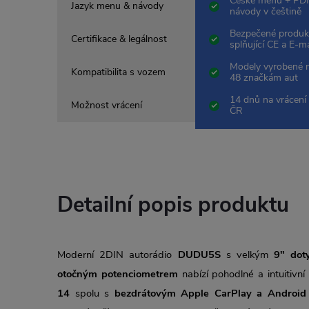
České menu + PDF
Jazyk menu & návody
návody v češtině
Bezpečené produk
Certifikace & legálnost
splňující CE a E-m
Modely vyrobené 
Kompatibilita s vozem
48 značkám aut
14 dnů na vrácení 
Možnost vrácení
ČR
Detailní popis produktu
Moderní 2DIN autorádio
DUDU5S
s velkým
9" dot
otočným potenciometrem
nabízí pohodlné a intuitivn
14
spolu s
bezdrátovým Apple CarPlay a Android