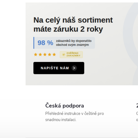
Česká podpora
Přehledné instrukce v češtině pro
G
snadnou instalaci.
o