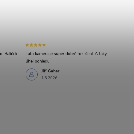
Odeslat dotaz
ouhlasíte se
zpracováním osobních údajů
.
o. Balíček
Tato kamera je super dobré rozlišení. A taky
úhel pohledu
Jiří Gaher
1.8.2026