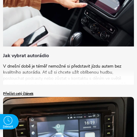
Jak vybrat autorádio
V dnešní době je téměř nemožné si představit jízdu autem bez
kvalitního autorádia. Ať už si chcete užít oblíbenou hudbu,
poslouchat podcasty nebo zůstat v kontaktu s děním ve světě
prostřednictvím živého vysílání, správný výběr rádia do auta může
výrazně zlepšit vaše zážitky na cestách. V tomto článku se podrobně
Přečíst celý článek
podíváme na to, jak vybrat autorádio, které bude nejlépe vyhovovat
vašim potřebám a představám.
Zobrazit