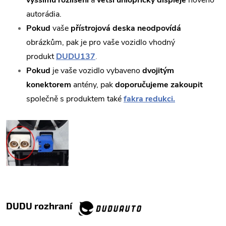
vyššímu rozlišení
a
větší úhlopříčky displeje
nového
autorádia.
Pokud
vaše
přístrojová deska neodpovídá
obrázkům, pak je pro vaše vozidlo vhodný
produkt
DUDU137
.
Pokud
je vaše vozidlo vybaveno
dvojitým
konektorem
antény, pak
doporučujeme zakoupit
společně s produktem také
fakra redukci.
DUDU rozhraní