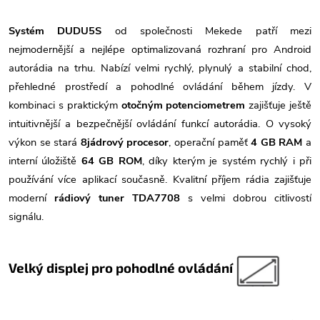
Systém DUDU5S
od společnosti
Mekede
patří mezi
nejmodernější a nejlépe optimalizovaná rozhraní pro Android
autorádia na trhu. Nabízí velmi rychlý, plynulý a stabilní chod,
přehledné prostředí a pohodlné ovládání během jízdy. V
kombinaci s praktickým
otočným potenciometrem
zajišťuje ještě
intuitivnější a bezpečnější ovládání funkcí autorádia. O vysoký
výkon se stará
8jádrový procesor
, operační paměť
4 GB RAM
a
interní úložiště
64 GB ROM
, díky kterým je systém rychlý i při
používání více aplikací současně. Kvalitní příjem rádia zajišťuje
moderní
rádiový tuner TDA7708
s velmi dobrou citlivostí
signálu.
Velký displej pro pohodlné ovládání