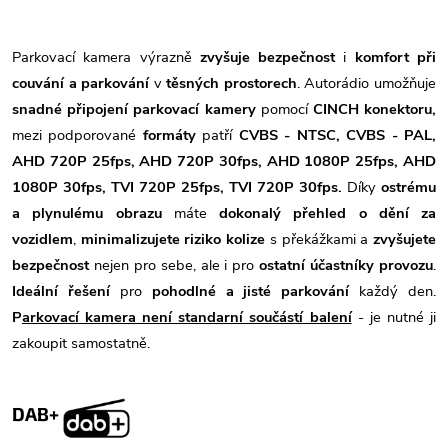
Parkovací kamera výrazně
zvyšuje bezpečnost
i
komfort při
couvání a parkování
v
těsných prostorech
. Autorádio umožňuje
snadné připojení parkovací kamery
pomocí
CINCH konektoru,
mezi podporované
formáty
patří
CVBS - NTSC, CVBS - PAL,
AHD 720P 25fps, AHD 720P 30fps, AHD 1080P 25fps, AHD
1080P 30fps, TVI 720P 25fps, TVI 720P 30fps.
Díky
ostrému
a plynulému obrazu
máte
dokonalý přehled o dění za
vozidlem
,
minimalizujete riziko kolize
s překážkami a
zvyšujete
bezpečnost
nejen pro sebe, ale i pro
ostatní účastníky provozu
.
Ideální řešení
pro
pohodlné a jisté parkování
každý den.
P
arkovací kamera není standarní součástí balení
- je nutné ji
zakoupit samostatně.
DAB+