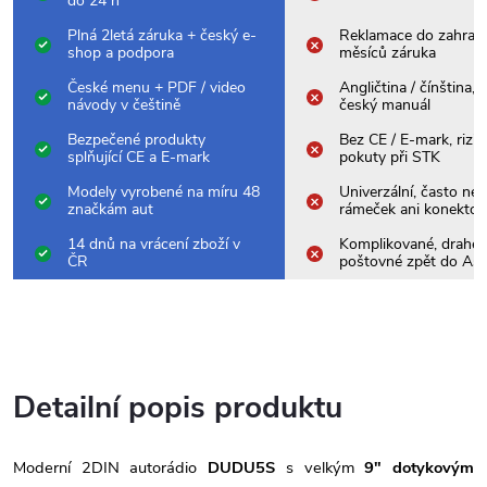
do 24 h
Plná 2letá záruka + český e-
Reklamace do zahrani
shop a podpora
měsíců záruka
České menu + PDF / video
Angličtina / čínština,
návody v češtině
český manuál
Bezpečené produkty
Bez CE / E-mark, rizik
splňující CE a E-mark
pokuty při STK
Modely vyrobené na míru 48
Univerzální, často nes
značkám aut
rámeček ani konektor
14 dnů na vrácení zboží v
Komplikované, drahé
ČR
poštovné zpět do Asi
Detailní popis produktu
Moderní 2DIN autorádio
DUDU5S
s velkým
9" dotykovým