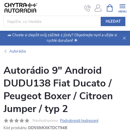
Přejít
NÁKUPNÍ
KOŠÍK
na
obsah
HLEDAT
🚗 Chcete si zlepšit svůj zážitek z jízdy? Objednejte nyní a užijte si
rychlé doručení! 🌟
Autorádia
Autorádio 9" Android
DUDU138 Fiat Ducato /
Peugeot Boxer / Citroen
Jumper / typ 2
Neohodnoceno
Podrobnosti hodnocení
Kód produktu:
DD5S9/KXKTDCT94B