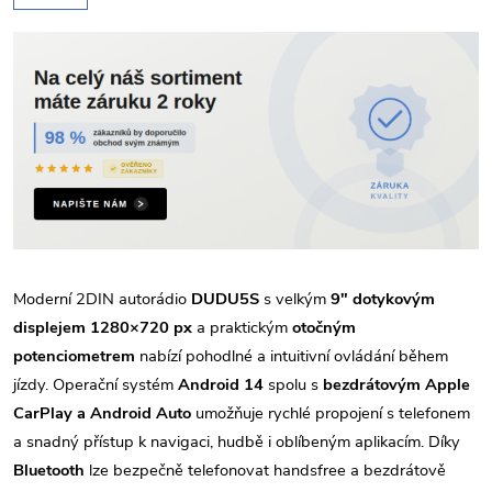
Moderní 2DIN autorádio
DUDU5S
s velkým
9" dotykovým
displejem 1280×720 px
a praktickým
otočným
potenciometrem
nabízí pohodlné a intuitivní ovládání během
jízdy. Operační systém
Android 14
spolu s
bezdrátovým Apple
CarPlay a Android Auto
umožňuje rychlé propojení s telefonem
a snadný přístup k navigaci, hudbě i oblíbeným aplikacím. Díky
Bluetooth
lze bezpečně telefonovat handsfree a bezdrátově