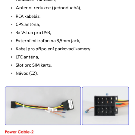
Anténní redukce (jednoduchá),
RCA kabeláž,
GPS anténa,
3x Vstup pro USB
,
Externí mikrofon na 3,5mm jack,
Kabel pro připojení parkovací kamery,
LTE anténa
,
Slot pro SIM kartu
,
Návod (CZ)
.