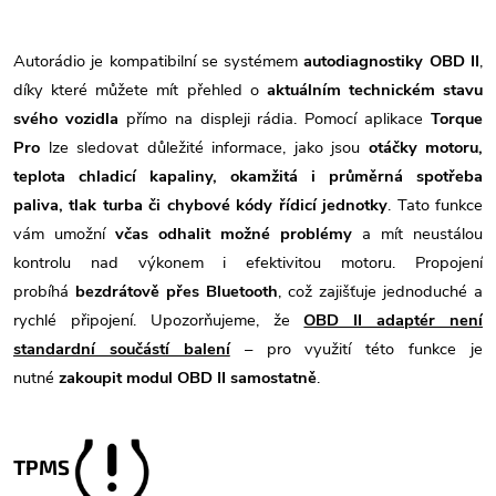
Autorádio je kompatibilní se systémem
autodiagnostiky OBD II
,
díky které můžete mít přehled o
aktuálním technickém stavu
svého vozidla
přímo na displeji rádia. Pomocí aplikace
Torque
Pro
lze sledovat důležité informace, jako jsou
otáčky motoru,
teplota chladicí kapaliny, okamžitá i průměrná spotřeba
paliva, tlak turba či chybové kódy řídicí jednotky
. Tato funkce
vám umožní
včas odhalit možné problémy
a mít neustálou
kontrolu nad výkonem i efektivitou motoru. Propojení
probíhá
bezdrátově přes Bluetooth
, což zajišťuje jednoduché a
rychlé připojení. Upozorňujeme, že
OBD II adaptér není
standardní součástí balení
– pro využití této funkce je
nutné
zakoupit modul OBD II samostatně
.
TPMS