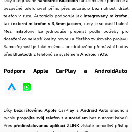
Díky integrované
handsfree Bluetooth
funkci můžete pohodlně a
bezpečně telefonovat přímo přes autorádio bez nutnosti držet
telefon v ruce. Autorádio podporuje jak
integrovaný mikrofon
,
tak i
externí mikrofon s 3,5mm jackem
, který je součástí balení.
Mezi mikrofony lze jednoduše přepínat podle potřeby pro
dosažení co nejlepší kvality hovoru a čistšího zvukového projevu.
Samozřejmostí je také možnost bezdrátového přehrávání hudby
přes
Bluetooth
z telefonů se systémem
Android
i
iOS
.
Podpora Apple CarPlay a AndroidAuto
Díky
bezdrátovému Apple CarPlay
a
Android Auto
snadno a
rychle
propojíte svůj telefon s autorádiem
bez nutnosti kabelů.
Přes
předinstalovanou aplikaci ZLINK
získáte pohodlný přístup