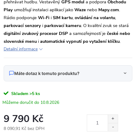
přehrávat hudbu. Vestavěný
GPS modul
a podpora
Obchodu
Play
umožňují instalaci aplikací jako
Waze
nebo
Mapy.com
.
Rádio podporuje
Wi-Fi
i
SIM kartu
,
ovládání na volantu
,
parkovací senzory
i
parkovací kameru
. O kvalitní zvuk se stará
digitální zvukový procesor DSP
a samozřejmostí je
české nebo
slovenské menu
i
automatické vypnutí po vytažení klíčku
.
Detailní informace
Máte dotaz k tomuto produktu?
Napište nám svůj dotaz
Skladem
>5 ks
Odpovídáme v pracovní dny do 24 hodin na váš e‑mail.
10.8.2026
Autorádio 9" Android DUDU138 Fiat Ducato /
9 790 Kč
Produkt:
Peugeot Boxer / Citroen Jumper / typ 2
8 090,91 Kč bez DPH
Jméno
Měrná