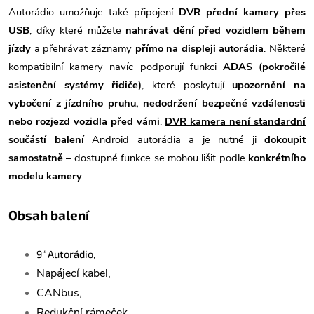
Autorádio umožňuje také připojení
DVR přední kamery přes
USB
, díky které můžete
nahrávat dění před vozidlem během
jízdy
a přehrávat záznamy
přímo na displeji autorádia
. Některé
kompatibilní kamery navíc podporují funkci
ADAS (pokročilé
asistenční systémy řidiče)
, které poskytují
upozornění na
vybočení z jízdního pruhu, nedodržení bezpečné vzdálenosti
nebo rozjezd vozidla před vámi
.
DVR kamera není standardní
součástí balení
Android autorádia a je nutné ji
dokoupit
samostatně
– dostupné funkce se mohou lišit podle
konkrétního
modelu kamery
.
Obsah balení
9“ Autorádio,
Napájecí kabel,
CANbus,
Redukční rámeček,