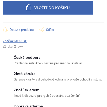
cena:
VLOŽIT DO KOŠÍKU
E‑mail
Dotaz k produktu
Sdílet
Typ dotazu
Značka:
MEKEDE
Záruka
:
2 roky
Česká podpora
Váš dotaz
Přehledné instrukce v češtině pro snadnou instalaci.
2letá záruka
Garance kvality a dlouhodobá ochrana pro vaše pohodlí a jistotu.
Zboží skladem
Ihned k dispozici pro rychlé odeslání, bez čekání.
Odeslat dotaz
Doprava zdarma
Odesláním souhlasíte se
zpracováním osobních údajů
.