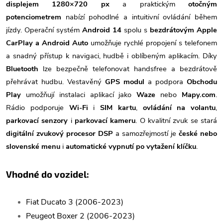
displejem 1280×720 px
a praktickým
otočným
potenciometrem
nabízí pohodlné a intuitivní ovládání během
jízdy. Operační systém
Android 14
spolu s
bezdrátovým Apple
CarPlay a Android Auto
umožňuje rychlé propojení s telefonem
a snadný přístup k navigaci, hudbě i oblíbeným aplikacím. Díky
Bluetooth
lze bezpečně telefonovat handsfree a bezdrátově
přehrávat hudbu. Vestavěný
GPS modul
a podpora
Obchodu
Play
umožňují instalaci aplikací jako
Waze
nebo
Mapy.com
.
Rádio podporuje
Wi-Fi
i
SIM kartu
,
ovládání na volantu
,
parkovací senzory
i
parkovací kameru
. O kvalitní zvuk se stará
digitální zvukový procesor DSP
a samozřejmostí je
české nebo
slovenské menu
i
automatické vypnutí po vytažení klíčku
.
Vhodné do vozidel:
Fiat Ducato 3 (2006-2023)
Peugeot Boxer 2 (2006-2023)