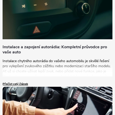
Instalace a zapojení autorádia: Kompletní průvodce pro
vaše auto
Instalace chytrého autorádia do vašeho automobilu je skvělé řešení
pro vylepšení zvukového zážitku nebo modernizaci staršího modelu.
Ať už si chcete užívat lepší zvuk, nebo přidat nové funkce, jako je
Bluetooth, navigace či podpora pro chytré telefony, výměna starého
autorádia za nový model je tou správnou volbou.
Přečíst celý článek