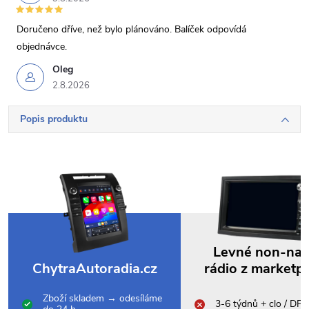
Doručeno dříve, než bylo plánováno. Balíček odpovídá
objednávce.
Oleg
2.8.2026
Popis produktu
Levné non-na
ChytraAutoradia.cz
rádio z marketp
Zboží skladem → odesíláme
3-6 týdnů + clo / DP