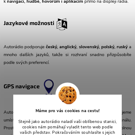
k
navigaci, hudbě, hovorům i aplikacím
přímo na displeji rádia.
Jazykové možnosti
Autorádio podporuje
český, anglický, slovenský, polský, ruský
a
mnoho dalších jazyků, takže si rozhraní snadno přizpůsobíte
podle svých preferencí.
GPS navigace
Máme pro vás cookies na cestu!
Autorádio je dodáváno s
GPS anténou
, kterou doporučujeme
umístit pod čelní sklo pro zajištění co nejlepšího příjmu signálu.
Stejně jako autorádio naladí vaši oblíbenou stanici,
cookies nám pomáhají vyladit tento web podle
Prostřednictvím
Obchodu Play
si můžete stáhnout libovolnou
vašich představ. Pokračováním souhlasíte s jejich