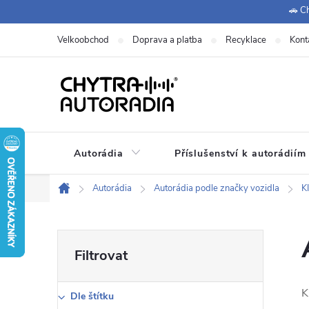
Přejít
🚗 Ch
na
Velkoobchod
Doprava a platba
Recyklace
Kont
obsah
Autorádia
Příslušenství k autorádiím
Autorádia
Autorádia podle značky vozidla
K
Domů
P
o
K
Dle štítku