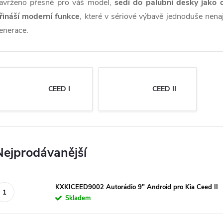
avrženo přesně pro váš model,
sedí do palubní desky jako o
řináší moderní funkce
, které v sériové výbavě jednoduše nenaj
enerace.
CEED I
CEED II
Nejprodávanější
KXKICEED9002 Autorádio 9" Android pro Kia Ceed II
Skladem