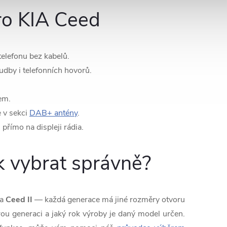
pro KIA Ceed
telefonu bez kabelů.
udby i telefonních hovorů.
em.
 v sekci
DAB+ antény
.
přímo na displeji rádia.
k vybrat správně?
 a
Ceed II
— každá generace má jiné rozměry otvoru
erou generaci a jaký rok výroby je daný model určen.