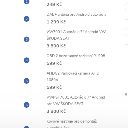
n
249 Kč
e
DAB+ anténa pro Android autorádia
1 299 Kč
l
VW7001 Autorádio 7" Android VW
ŠKODA SEAT
3 800 Kč
OBD 2 bezdrátové rozhraní PJ-908
599 Kč
AHDC2 Parkovací kamera AHD
1080p
599 Kč
8
VWPST7001 Autorádio 7“ Android
pro VW ŠKODA SEAT
3 800 Kč
Kovové nástroje pro demontáž