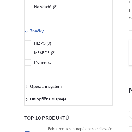
s
n
Na skladě
8
p
t
g
r
Značky
a
HIZPO
3
MEKEDE
2
n
Pioneer
3
n
í
Operační systém
Úhlopříčka displeje
p
a
TOP 10 PRODUKTŮ
Fakra redukce s napájením zesilovače