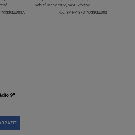
etně
nabízí moderní výbavu včetně
lay a
bezdrátového Apple CarPlay a
T/KXKICEED93A
Kód:
SPH-PF97BT/KXKICEED92
handsfree,
Android Auto, Bluetooth handsfree,
WebLink 3.0 a...
dio 9"
 I
OBRAZIT