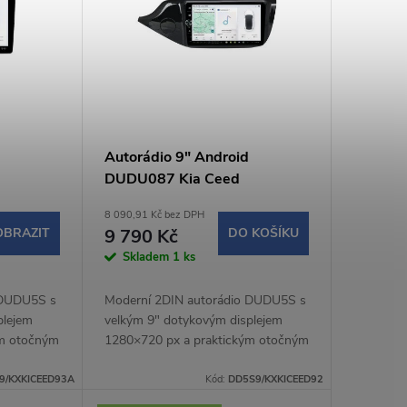
Autorádio 9" Android
DUDU087 Kia Ceed
8 090,91 Kč bez DPH
OBRAZIT
9 790 Kč
DO KOŠÍKU
Skladem
1 ks
 DUDU5S s
Moderní 2DIN autorádio DUDU5S s
plejem
velkým 9" dotykovým displejem
ým otočným
1280×720 px a praktickým otočným
ohodlné a
potenciometrem nabízí pohodlné a
ízdy.
intuitivní ovládání během jízdy.
9/KXKICEED93A
Kód:
DD5S9/KXKICEED92
Operační systém...