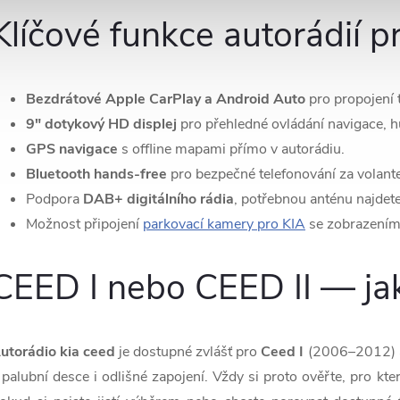
Klíčové funkce autorádií 
p
Bezdrátové Apple CarPlay a Android Auto
pro propojení 
9" dotykový HD displej
pro přehledné ovládání navigace, h
v
GPS navigace
s offline mapami přímo v autorádiu.
k
Bluetooth hands-free
pro bezpečné telefonování za volant
y
Podpora
DAB+ digitálního rádia
, potřebnou anténu najdete
Možnost připojení
parkovací kamery pro KIA
se zobrazením 
v
ý
CEED I nebo CEED II — ja
p
utorádio kia ceed
je dostupné zvlášť pro
Ceed I
(2006–2012)
s
 palubní desce i odlišné zapojení. Vždy si proto ověřte, pro kt