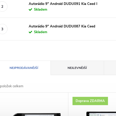
Autorádio 9" Android DUDU091 Kia Ceed I
Skladem
Autorádio 9" Android DUDU087 Kia Ceed
Skladem
Ř
NEJPRODÁVANĚJŠÍ
NEJLEVNĚJŠÍ
a
položek celkem
z
V
Doprava ZDARMA
e
ý