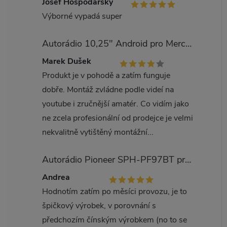
Josef Hospodářský
Výborné vypadá super
Autorádio 10,25" Android pro Mercedes Benz třída E W212
Marek Dušek
Produkt je v pohodě a zatím funguje
dobře. Montáž zvládne podle videí na
youtube i zručnější amatér. Co vidím jako
ne zcela profesionální od prodejce je velmi
nekvalitně vytištěný montážní...
Autorádio Pioneer SPH-PF97BT pro Kia Carens
Andrea
Hodnotím zatím po měsíci provozu, je to
špičkový výrobek, v porovnání s
předchozím čínským výrobkem (no to se