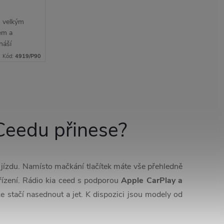
s velkým
em a
náší
ání během
Kód:
4919/P90
arPlay a
Ceedu přinese?
jízdu. Namísto mačkání tlačítek máte vše přehledně
ízení. Rádio kia ceed s podporou
Apple CarPlay a
 stačí nasednout a jet. K dispozici jsou modely od