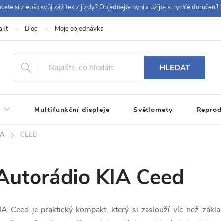
cete si zlepšit svůj zážitek z jízdy? Objednejte nyní a užijte si rychlé doručení! 
akt
Blog
Moje objednávka
+420 
HLEDAT
Multifunkční displeje
Světlomety
Reprod
IA
CEED
Autorádio KIA Ceed
IA Ceed je praktický kompakt, který si zaslouží víc než zákl