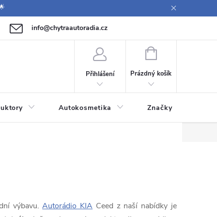
🌟
info@chytraautoradia.cz
771 149 411 (Po-Pá 09:00-12:00, 12:30-14:00)
NÁKUPNÍ
KOŠÍK
Prázdný košík
Přihlášení
uktory
Autokosmetika
Značky
adní výbavu.
Autorádio KIA
Ceed z naší nabídky je