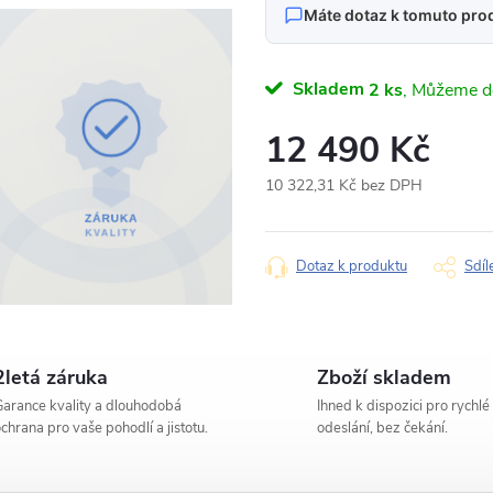
Máte dotaz k tomuto pro
Napište nám svůj dotaz
Skladem
2 ks
Odpovídáme v pracovní dny do 
12 490 Kč
Autorádio Pioneer 
Produkt:
Citroen C-Crosser
10 322,31 Kč bez DPH
Měrná
Jméno
cena:
Dotaz k produktu
Sdíl
Typ dotazu
2letá záruka
Zboží skladem
arance kvality a dlouhodobá
Ihned k dispozici pro rychlé
Váš dotaz
chrana pro vaše pohodlí a jistotu.
odeslání, bez čekání.