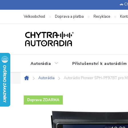
Přejít
🚗 Ch
na
Velkoobchod
Doprava a platba
Recyklace
Kont
obsah
Autorádia
Příslušenství k autorádiím
Autorádia
Autorádio Pioneer SPH-PF97BT pro Mit
Domů
Doprava ZDARMA