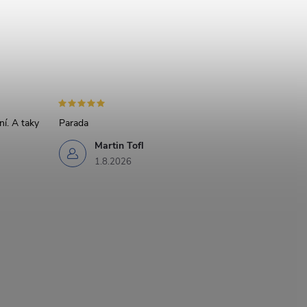
Odeslat dotaz
ouhlasíte se
zpracováním osobních údajů
.
ní. A taky
Parada
Martin Tofl
1.8.2026