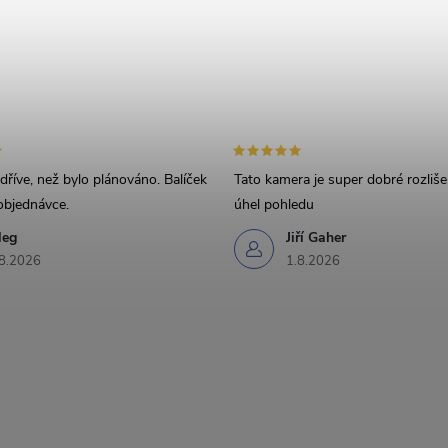
Odesláním s
říve, než bylo plánováno. Balíček
Tato kamera je super dobré rozliše
objednávce.
úhel pohledu
leg
Jiří Gaher
8.2026
1.8.2026