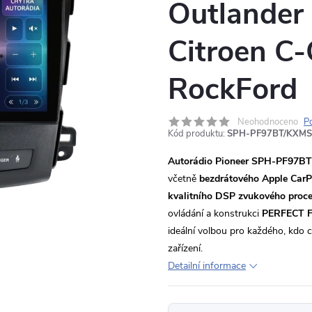
Outlander 
Citroen C-
RockFord
Neohodnoceno
P
Kód produktu:
SPH-PF97BT/KXM
Autorádio Pioneer SPH-PF97BT
včetně
bezdrátového Apple CarP
kvalitního DSP zvukového proc
ovládání a konstrukci
PERFECT F
ideální volbou pro každého, kdo
zařízení.
Detailní informace