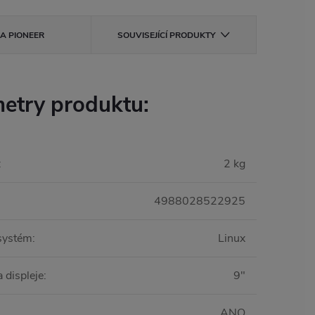
KA
PIONEER
SOUVISEJÍCÍ PRODUKTY
etry produktu:
:
2 kg
4988028522925
systém
:
Linux
 displeje
:
9"
ANO