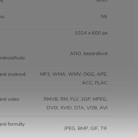
py
:
ANO
nu
:
NE
1024 x 600 px
ANO, bezdrátové
ndroidAuto
:
ané zvukové
MP3, WMA, WMV, OGG, APE,
ACC, FLAC
né video
RMVB, RM, FLV, 3GP, MPEG,
DVIX, XVID, DTA, VOB, AVI
né formáty
JPEG, BMP, GIF, TIF