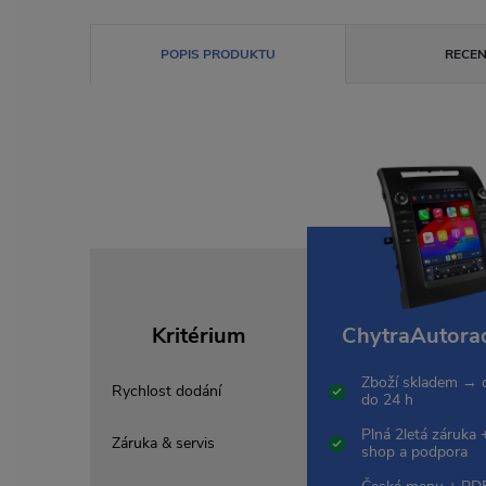
POPIS PRODUKTU
RECEN
Kritérium
ChytraAutorad
Zboží skladem → 
Rychlost dodání
do 24 h
Plná 2letá záruka 
Záruka & servis
shop a podpora