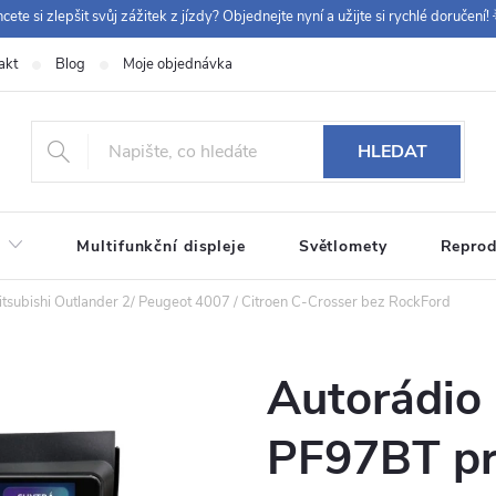
cete si zlepšit svůj zážitek z jízdy? Objednejte nyní a užijte si rychlé doručení! 
akt
Blog
Moje objednávka
+420 
HLEDAT
Multifunkční displeje
Světlomety
Reprod
subishi Outlander 2/ Peugeot 4007 / Citroen C-Crosser bez RockFord
Autorádio
PF97BT pr