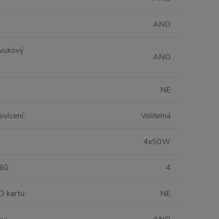
ANO
zvukový
ANO
NE
svícení
:
Volitelná
4x50W
álů
:
4
D kartu
:
NE