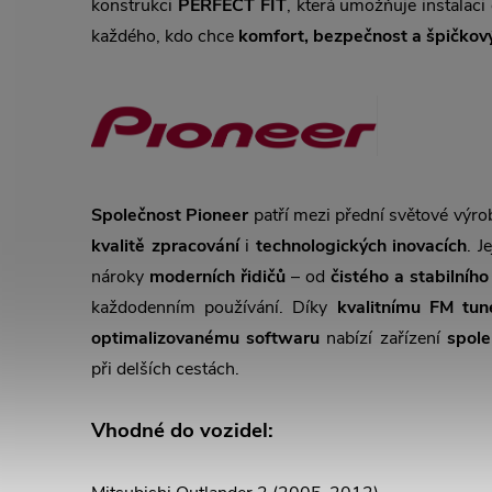
konstrukci
PERFECT FIT
, která umožňuje instalaci
každého, kdo chce
komfort, bezpečnost a špičkov
Společnost Pioneer
patří mezi přední světové výr
kvalitě zpracování
i
technologických inovacích
. J
nároky
moderních řidičů
– od
čistého a stabilního
každodenním používání. Díky
kvalitnímu FM tun
optimalizovanému softwaru
nabízí zařízení
spole
při delších cestách.
Vhodné do vozidel: