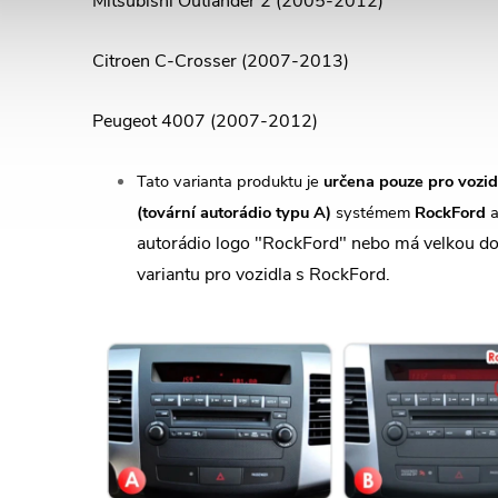
Mitsubishi Outlander 2 (2005-2012)
Citroen C-Crosser (2007-2013)
Peugeot 4007 (2007-2012)
Tato varianta produktu je
určena pouze pro vozid
(tovární autorádio typu A)
systémem
RockFord
a
autorádio logo "RockFord" nebo má velkou do
variantu pro vozidla s RockFord.