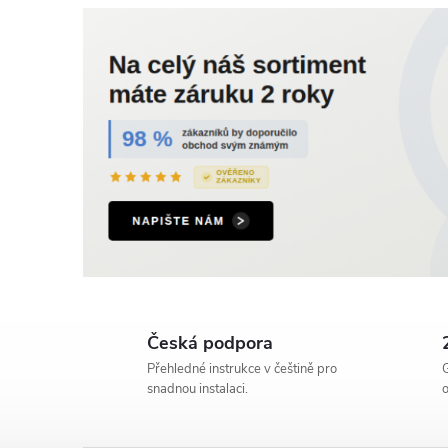
Česká podpora
Přehledné instrukce v češtině pro
G
snadnou instalaci.
o