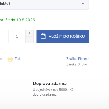
duktu?
10.8.2026
24 hodin na váš e‑mail.
SPH-PF97BT pro Mitsubishi Outlander 2/ Peugeot 4007 /
VLOŽIT DO KOŠÍKU
 bez RockFord
E‑mail
et
Tisk
Značka:
Pioneer
Záruka
:
3 roky
Doprava zdarma
U objednávek nad 5000,- Kč
doprava zdarma.