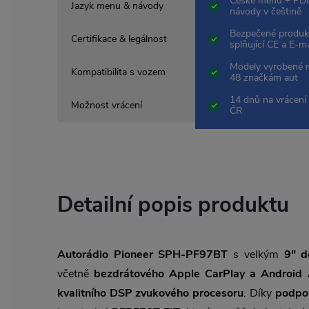
České menu + PDF
Jazyk menu & návody
návody v češtině
Bezpečené produk
Certifikace & legálnost
splňující CE a E-m
Modely vyrobené 
Kompatibilita s vozem
48 značkám aut
14 dnů na vrácení 
Možnost vrácení
ČR
Detailní popis produktu
Autorádio Pioneer SPH-PF97BT
s velkým
9" d
včetně
bezdrátového Apple CarPlay a Android 
kvalitního DSP zvukového procesoru
. Díky
podpo