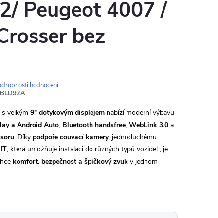
2/ Peugeot 4007 /
Crosser bez
odrobnosti hodnocení
SBLD92A
s velkým
9" dotykovým displejem
nabízí moderní výbavu
lay a Android Auto
,
Bluetooth handsfree
,
WebLink 3.0
a
esoru
. Díky
podpoře couvací kamery
, jednoduchému
IT
, která umožňuje instalaci do různých typů vozidel , je
 chce
komfort, bezpečnost a špičkový zvuk
v jednom