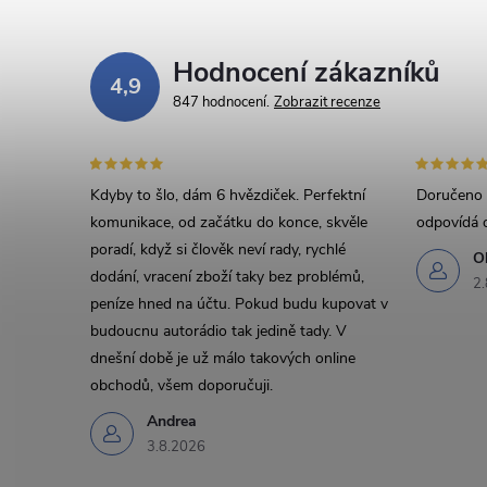
Hodnocení zákazníků
4,9
847 hodnocení
Zobrazit recenze
Kdyby to šlo, dám 6 hvězdiček. Perfektní
Doručeno d
komunikace, od začátku do konce, skvěle
odpovídá 
poradí, když si člověk neví rady, rychlé
O
dodání, vracení zboží taky bez problémů,
2.
peníze hned na účtu. Pokud budu kupovat v
budoucnu autorádio tak jedině tady. V
dnešní době je už málo takových online
obchodů, všem doporučuji.
Andrea
3.8.2026