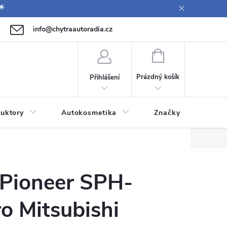
🌟
info@chytraautoradia.cz
771 149 411 (Po-Pá 09:00-12:00, 12:30-14:00)
NÁKUPNÍ
KOŠÍK
Prázdný košík
Přihlášení
uktory
Autokosmetika
Značky
 Pioneer SPH-
o Mitsubishi