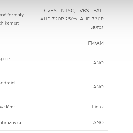
CVBS - NTSC, CVBS - PAL,
né formáty
AHD 720P 25fps, AHD 720P
ch kamer
:
30fps
FM/AM
Apple
ANO
Android
ANO
systém
:
Linux
obrazovka
:
ANO