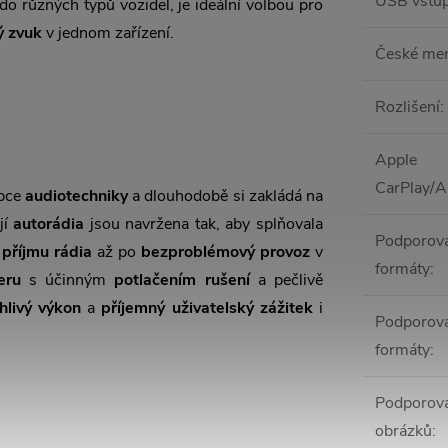
USB vstu
 do různých typů vozidel, je ideální volbou pro
ý zvuk
v jednom zařízení.
České me
Rozlišení
:
Apple
CarPlay/A
obce
audiotechniky
a dlouhodobě si zakládá na
ejí
autorádia
jsou navržena tak, aby splňovala
Podporov
 příjmu rádia
až po
bezproblémový provoz
v
formáty
:
eru
s účinným
potlačením rušení
a pečlivě
hlivý výkon
a
příjemný uživatelský zážitek
i
Podporova
formáty
:
Podporova
obrázků
: