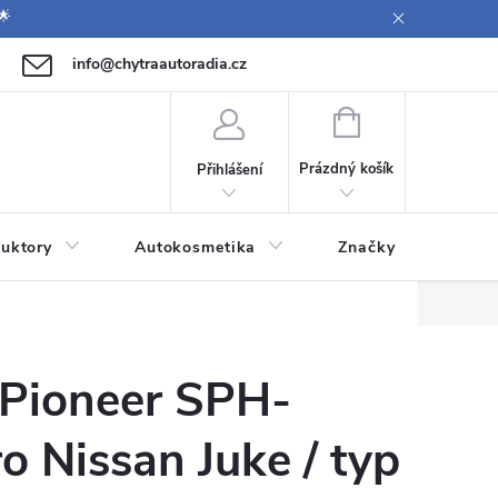
🌟
info@chytraautoradia.cz
771 149 411 (Po-Pá 09:00-12:00, 12:30-14:00)
NÁKUPNÍ
KOŠÍK
Prázdný košík
Přihlášení
uktory
Autokosmetika
Značky
 Pioneer SPH-
 Nissan Juke / typ