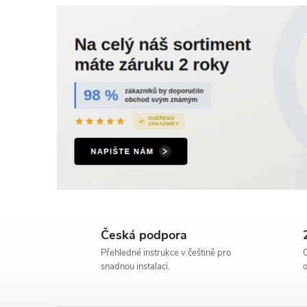
Česká podpora
Přehledné instrukce v češtině pro
G
snadnou instalaci.
o