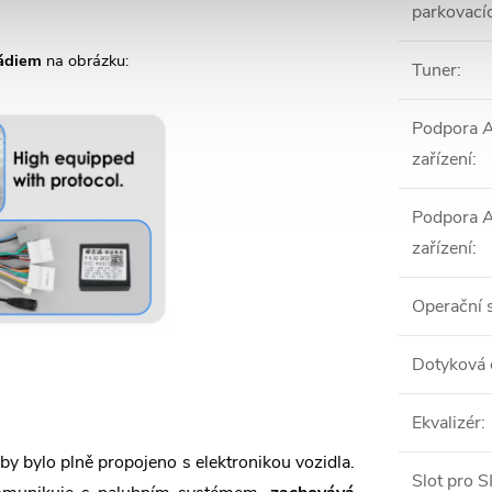
parkovací
ádiem
na obrázku:
Tuner
:
Podpora 
zařízení
:
Podpora 
zařízení
:
Operační 
Dotyková 
Ekvalizér
:
by bylo plně propojeno s elektronikou vozidla.
Slot pro S