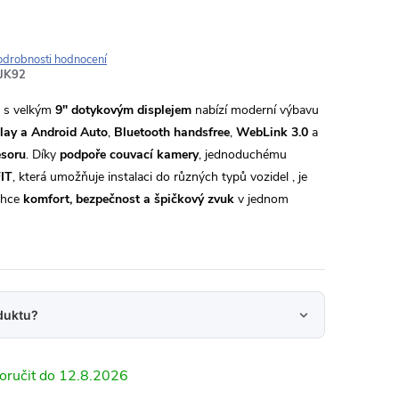
odrobnosti hodnocení
JK92
s velkým
9" dotykovým displejem
nabízí moderní výbavu
lay a Android Auto
,
Bluetooth handsfree
,
WebLink 3.0
a
esoru
. Díky
podpoře couvací kamery
, jednoduchému
IT
, která umožňuje instalaci do různých typů vozidel , je
 chce
komfort, bezpečnost a špičkový zvuk
v jednom
duktu?
12.8.2026
24 hodin na váš e‑mail.