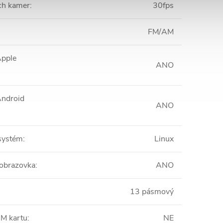
ch kamer
:
30fps
FM/AM
Apple
ANO
Android
ANO
systém
:
Linux
obrazovka
:
ANO
13 pásmový
IM kartu
:
NE