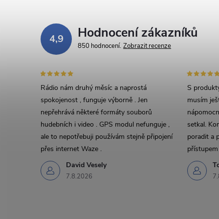
Hodnocení zákazníků
4,9
850 hodnocení
Zobrazit recenze
Rádio nám druhý měsíc a naprostá
S produkty
spokojenost , funguje výborně . Jen
musím ješt
nepřehrává některé formáty souborů
nápomocný
hudebních i video . GPS modul nefunguje ,
setkal. Ko
ale to nepotřebuji používám stejně připojení
poradit a 
přes internet Waze .
přístupem 
David Vesely
T
7.8.2026
7.