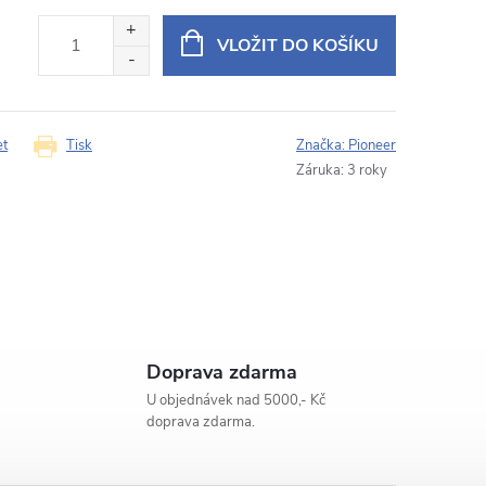
 SPH-PF97BT pro Nissan Juke / typ B
VLOŽIT DO KOŠÍKU
E‑mail
et
Tisk
Značka:
Pioneer
Záruka
:
3 roky
Doprava zdarma
U objednávek nad 5000,- Kč
doprava zdarma.
Odeslat dotaz
ouhlasíte se
zpracováním osobních údajů
.