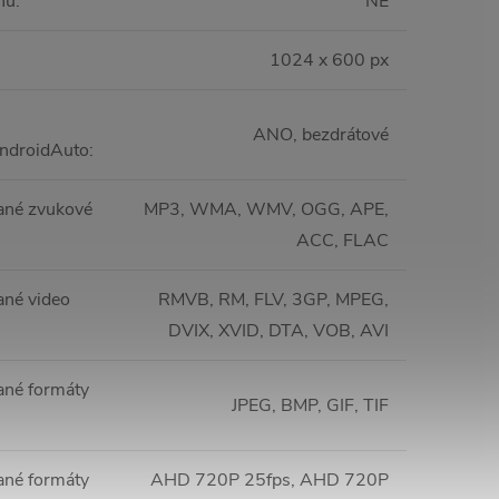
nu
:
NE
1024 x 600 px
ANO, bezdrátové
ndroidAuto
:
ané zvukové
MP3, WMA, WMV, OGG, APE,
ACC, FLAC
né video
RMVB, RM, FLV, 3GP, MPEG,
DVIX, XVID, DTA, VOB, AVI
né formáty
JPEG, BMP, GIF, TIF
né formáty
AHD 720P 25fps, AHD 720P