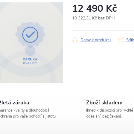
12 490 Kč
Produkt:
Autorádio Pioneer
10 322,31 Kč bez DPH
Jméno
Měrná
cena:
Dotaz k produktu
Sdíl
Typ dotazu
Váš dotaz
2letá záruka
Zboží skladem
arance kvality a dlouhodobá
Ihned k dispozici pro rychlé
chrana pro vaše pohodlí a jistotu.
odeslání, bez čekání.
Odesláním s