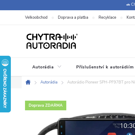
Přejít
🚗 Ch
na
Velkoobchod
Doprava a platba
Recyklace
Kont
obsah
Autorádia
Příslušenství k autorádiím
Autorádia
Autorádio Pioneer SPH-PF97BT pro Nis
Domů
Doprava ZDARMA