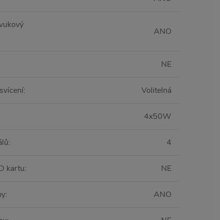
zvukový
ANO
NE
svícení
:
Volitelná
4x50W
álů
:
4
D kartu
:
NE
py
:
ANO