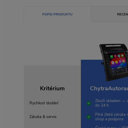
POPIS PRODUKTU
RECEN
Kritérium
ChytraAutorad
Zboží skladem → 
Rychlost dodání
do 24 h
Plná 2letá záruka 
Záruka & servis
shop a podpora