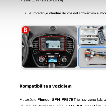
Nissan Juke (2010-2014)
Autorádio je
vhodné
do vozidel s
továrním autor
Kompatibilita s vozidlem
Autorádio
Pioneer SPH-PF97BT
je navrženo tak, a