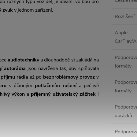
České me
 do různých typů vozidel, je ideální volbou pro
ý zvuk
v jednom zařízení.
Rozlišení
:
Apple
CarPlay/A
Podporov
obce
audiotechniky
a dlouhodobě si zakládá na
formáty
:
ejí
autorádia
jsou navržena tak, aby splňovala
 příjmu rádia
až po
bezproblémový provoz
v
Podporova
eru
s účinným
potlačením rušení
a pečlivě
formáty
:
hlivý výkon
a
příjemný uživatelský zážitek
i
Podporova
obrázků
:
Podporova