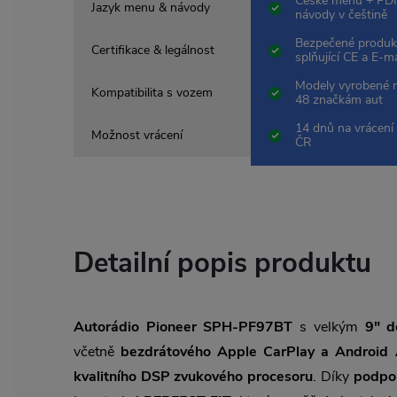
České menu + PDF
Jazyk menu & návody
návody v češtině
Bezpečené produk
Certifikace & legálnost
splňující CE a E-m
Modely vyrobené 
Kompatibilita s vozem
48 značkám aut
14 dnů na vrácení 
Možnost vrácení
ČR
Detailní popis produktu
Autorádio Pioneer SPH-PF97BT
s velkým
9" d
včetně
bezdrátového Apple CarPlay a Android 
kvalitního DSP zvukového procesoru
. Díky
podpo