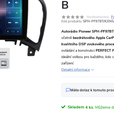
B
Neohodnoceno
P
Kód produktu:
SPH-PF97BT/KXNS
Autorádio Pioneer SPH-PF97BT
včetně
bezdrátového Apple CarP
kvalitního DSP zvukového proc
ovládání a konstrukci
PERFECT F
ideální volbou pro každého, kdo
zařízení.
Detailní informace
Máte dotaz k tomuto pro
Napište nám svůj dotaz
Skladem
4 ks
Odpovídáme v pracovní dny do 