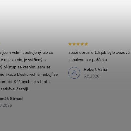
 jsem velmi spokojený, ale co
zboží dorazilo tak,jak bylo avizov
ě daleko víc, je vstřícný a
zabaleno a v pořádku
 přístup se kterým jsem se
Robert Váňa
munikace bleskurychlá, nebojí se
6.8.2026
pomoci. Kéž bych se s tímto
setkával častěji.
omáš Strnad
8.2026