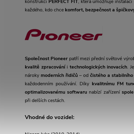
konstrukci
PERFECT FIT
, která umožňuje instalaci
každého, kdo chce
komfort, bezpečnost a špičkov
Společnost Pioneer
patří mezi přední světové výr
kvalitě zpracování
i
technologických inovacích
. J
nároky
moderních řidičů
– od
čistého a stabilního
každodenním používání. Díky
kvalitnímu FM tun
optimalizovanému softwaru
nabízí zařízení
spole
při delších cestách.
Vhodné do vozidel: