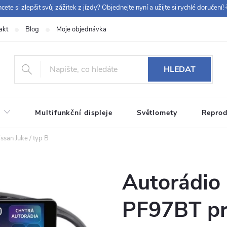
cete si zlepšit svůj zážitek z jízdy? Objednejte nyní a užijte si rychlé doručení! 
akt
Blog
Moje objednávka
+420 
HLEDAT
Multifunkční displeje
Světlomety
Reprod
san Juke / typ B
Autorádio
PF97BT pro