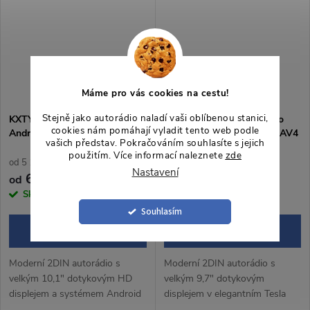
Android Auto...
handsfree, WebLink 3.0 a...
Máme pro vás cookies na cestu!
Stejně jako autorádio naladí vaši oblíbenou stanici,
KXTYRV4101 Autorádio 10,1“
KXTYRAV49701 Autorádio
cookies nám pomáhají vyladit tento web podle
Android pro Toyota RAV4 IV
9,7“ Android pro Toyota RAV4
vašich představ. Pokračováním souhlasíte s jejich
použitím. Více informací naleznete
zde
od 5 123,97 Kč bez DPH
od 5 785,12 Kč bez DPH
Nastavení
6 200 Kč
7 000 Kč
od
od
Skladem
3 ks
Skladem
3 ks
Souhlasím
ZOBRAZIT
ZOBRAZIT
Moderní 2DIN autorádio s
Moderní 2DIN autorádio s
velkým 10,1" dotykovým HD
velkým 9,7" dotykovým
displejem a systémem Android
displejem v elegantním Tesla
14 přináší pohodlné a chytré
style designu nabízí přehledné a