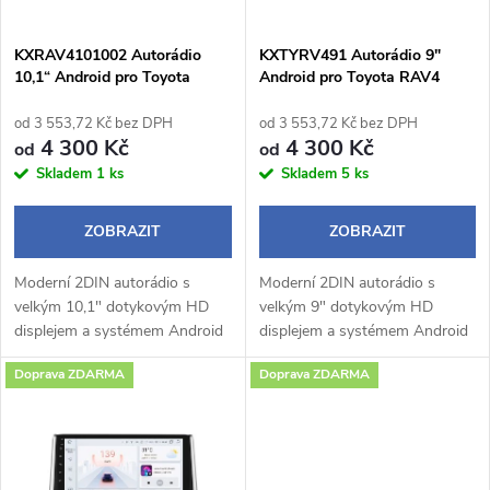
í
s
p
KXRAV4101002 Autorádio
KXTYRV491 Autorádio 9"
10,1“ Android pro Toyota
Android pro Toyota RAV4
p
RAV4 III
(2006-2012)
r
od 3 553,72 Kč bez DPH
od 3 553,72 Kč bez DPH
r
4 300 Kč
4 300 Kč
od
od
o
Skladem
1 ks
Skladem
5 ks
o
d
ZOBRAZIT
ZOBRAZIT
d
u
Moderní 2DIN autorádio s
Moderní 2DIN autorádio s
u
velkým 10,1" dotykovým HD
velkým 9" dotykovým HD
k
displejem a systémem Android
displejem a systémem Android
k
14 přináší pohodlné a chytré
14 přináší pohodlné a chytré
Doprava ZDARMA
Doprava ZDARMA
ovládání během jízdy.
ovládání během jízdy.
t
Bezdrátové Apple CarPlay a
Bezdrátové Apple CarPlay a
t
Android Auto...
Android Auto umožňují...
ů
ů