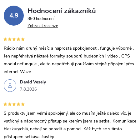
v
Hodnocení zákazníků
k
4,9
850 hodnocení
y
Zobrazit recenze
v
Rádio nám druhý měsíc a naprostá spokojenost , funguje výborně .
ý
Jen nepřehrává některé formáty souborů hudebních i video . GPS
p
modul nefunguje , ale to nepotřebuji používám stejně připojení přes
internet Waze .
i
David Vesely
s
7.8.2026
u
S produkty jsem velmi spokojený, ale co musím ještě daleko víc, je
vstřícný a nápomocný přístup se kterým jsem se setkal. Komunikace
bleskurychlá, nebojí se poradit a pomoci. Kéž bych se s tímto
přístupem setkával častěji.