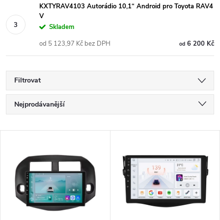
KXTYRAV4103 Autorádio 10,1“ Android pro Toyota RAV4
V
Skladem
od 5 123,97 Kč bez DPH
6 200 Kč
od
Filtrovat
Ř
Nejprodávanější
a
Nejlevnější
V
Nejdražší
z
ý
Abecedně
e
p
n
i