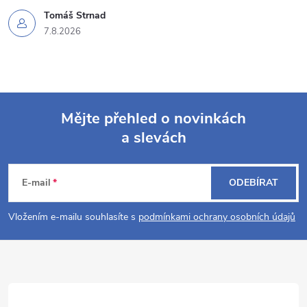
Tomáš Strnad
7.8.2026
Mějte přehled o novinkách
a slevách
Z
á
E-mail
ODEBÍRAT
p
Vložením e-mailu souhlasíte s
podmínkami ochrany osobních údajů
a
t