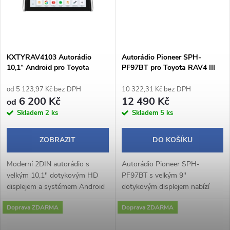
KXTYRAV4103 Autorádio
Autorádio Pioneer SPH-
10,1“ Android pro Toyota
PF97BT pro Toyota RAV4 III
RAV4 V
od 5 123,97 Kč bez DPH
10 322,31 Kč bez DPH
6 200 Kč
12 490 Kč
od
Skladem
2 ks
Skladem
5 ks
ZOBRAZIT
DO KOŠÍKU
Moderní 2DIN autorádio s
Autorádio Pioneer SPH-
velkým 10,1" dotykovým HD
PF97BT s velkým 9"
displejem a systémem Android
dotykovým displejem nabízí
14 přináší pohodlné a chytré
moderní výbavu včetně
Doprava ZDARMA
Doprava ZDARMA
ovládání během jízdy.
bezdrátového Apple CarPlay a
Bezdrátové Apple CarPlay a
Android Auto, Bluetooth