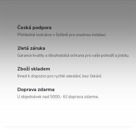
ovládání během jízdy.
pohodlné ovládání během jízdy,
Bezdrátové Apple CarPlay a
přičemž rozlišení 768 × 1024
O
Android Auto...
px...
v
Česká podpora
Přehledné instrukce v češtině pro snadnou instalaci.
l
2letá záruka
á
Garance kvality a dlouhodobá ochrana pro vaše pohodlí a jistotu.
d
Zboží skladem
a
Ihned k dispozici pro rychlé odeslání, bez čekání.
c
Doprava zdarma
U objednávek nad 5000,- Kč doprava zdarma.
í
p
r