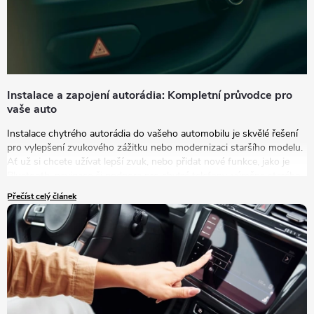
Instalace a zapojení autorádia: Kompletní průvodce pro
vaše auto
Instalace chytrého autorádia do vašeho automobilu je skvělé řešení
pro vylepšení zvukového zážitku nebo modernizaci staršího modelu.
Ať už si chcete užívat lepší zvuk, nebo přidat nové funkce, jako je
Bluetooth, navigace či podpora pro chytré telefony, výměna starého
autorádia za nový model je tou správnou volbou.
Přečíst celý článek