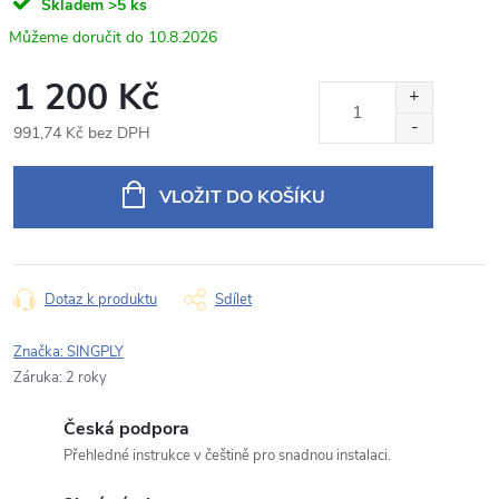
Skladem
>5 ks
Odpovídáme v pracovní dny do 24 hodin na váš e‑mail.
10.8.2026
BC170H-01268 Parkovací kamera pro Mercedes-
1 200 Kč
Produkt:
Benz A, B
991,74 Kč bez DPH
Jméno
Měrná
cena:
VLOŽIT DO KOŠÍKU
E‑mail
Dotaz k produktu
Sdílet
Typ dotazu
Značka:
SINGPLY
Záruka
:
2 roky
Česká podpora
Váš dotaz
Přehledné instrukce v češtině pro snadnou instalaci.