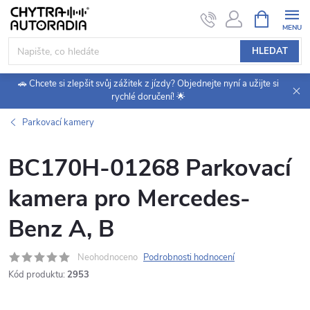
Přejít
NÁKUPNÍ
KOŠÍK
na
obsah
HLEDAT
🚗 Chcete si zlepšit svůj zážitek z jízdy? Objednejte nyní a užijte si
rychlé doručení! 🌟
Parkovací kamery
BC170H-01268 Parkovací
kamera pro Mercedes-
Benz A, B
Neohodnoceno
Podrobnosti hodnocení
Kód produktu:
2953