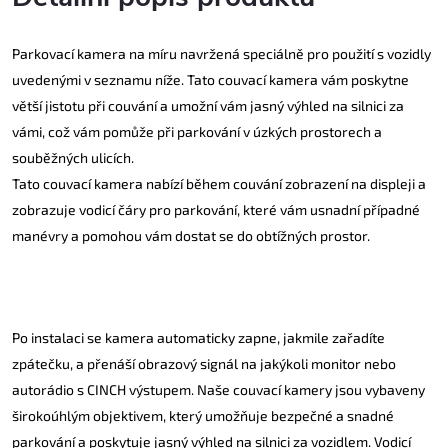
Parkovací kamera na míru navržená speciálně pro použití s vozidly
uvedenými v seznamu níže. Tato couvací kamera vám poskytne
větší jistotu při couvání a umožní vám jasný výhled na silnici za
vámi, což vám pomůže při parkování v úzkých prostorech a
souběžných ulicích.
Tato couvací kamera nabízí během couvání zobrazení na displeji a
zobrazuje vodicí čáry pro parkování, které vám usnadní případné
manévry a pomohou vám dostat se do obtížných prostor.
Po instalaci se kamera automaticky zapne, jakmile zařadíte
zpátečku, a přenáší obrazový signál na jakýkoli monitor nebo
autorádio s CINCH výstupem. Naše couvací kamery jsou vybaveny
širokoúhlým objektivem, který umožňuje bezpečné a snadné
parkování a poskytuje jasný výhled na silnici za vozidlem. Vodicí