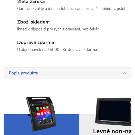
2letá záruka
Garance kvality a dlouhodobá ochrana pro vaše pohodlí a jistotu.
Zboží skladem
Ihned k dispozici pro rychlé odeslání, bez čekání.
Odeslat dotaz
Doprava zdarma
Odesláním souhlasíte se
zpracováním osobních údajů
.
U objednávek nad 5000,- Kč doprava zdarma.
Popis produktu
Levné non-na