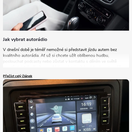
Jak vybrat autorádio
V dnešní době je téměř nemožné si představit jízdu autem bez
kvalitního autorádia. Ať už si chcete užít oblíbenou hudbu,
poslouchat podcasty nebo zůstat v kontaktu s děním ve světě
prostřednictvím živého vysílání, správný výběr rádia do auta může
výrazně zlepšit vaše zážitky na cestách. V tomto článku se podrobně
Přečíst celý článek
podíváme na to, jak vybrat autorádio, které bude nejlépe vyhovovat
vašim potřebám a představám.