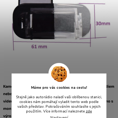
Kamera je kompatibilní pouze s aftermarketovým autorádiem
Máme pro vás cookies na cestu!
nebo monitorem s CINCH výstupem, které přijímají
Stejně jako autorádio naladí vaši oblíbenou stanici,
videosignál z této kamery. Kamera NEBUDE fungovat přímo s
cookies nám pomáhají vyladit tento web podle
vašich představ. Pokračováním souhlasíte s jejich
monitory nebo hlavními jednotkami namontovanými z
použitím. Více informací naleznete
zde
výroby. Budete potřebovat adaptér rozhraní (pokud je k
Nastavení