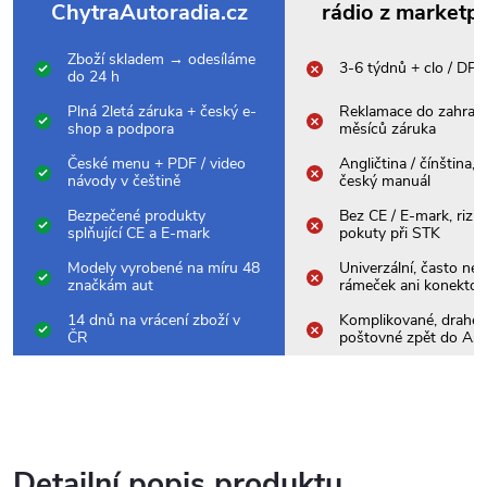
ChytraAutoradia.cz
rádio z marketp
Zboží skladem → odesíláme
3-6 týdnů + clo / DP
do 24 h
Plná 2letá záruka + český e-
Reklamace do zahrani
shop a podpora
měsíců záruka
České menu + PDF / video
Angličtina / čínština,
návody v češtině
český manuál
Bezpečené produkty
Bez CE / E-mark, rizik
splňující CE a E-mark
pokuty při STK
Modely vyrobené na míru 48
Univerzální, často nes
značkám aut
rámeček ani konektor
14 dnů na vrácení zboží v
Komplikované, drahé
ČR
poštovné zpět do Asi
Detailní popis produktu