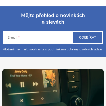
Mějte přehled o novinkách
a slevách
Z
á
E-mail
ODEBÍRAT
p
Vložením e-mailu souhlasíte s
podmínkami ochrany osobních údajů
a
t
í