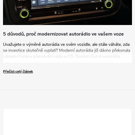
5 důvodů, proč modernizovat autorádio ve vašem voze
Uvažujete o výměně autorádia ve svém vozidle, ale stále váháte, zda
se investice skutečně vyplatí? Moderní autorádia již dávno překonala
základní funkce přehrávání rádia a CD. Dnešní chytrá autorádia
představují komplexní multimediální centra, která zásadním
způsobem zvyšují komfort, bezpečnost i zábavu během každé jízdy.
Přečíst celý článek
V tomto článku vám představíme pět přesvědčivých důvodů, proč
byste měli zvážit modernizaci vašeho zastaralého autorádia za nové
řešení.