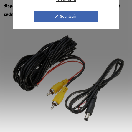
dispozici) pro tovární hlavní jednotku, který bude přijímat
zadní kameru z poprodejního zařízení.
Souhlasím