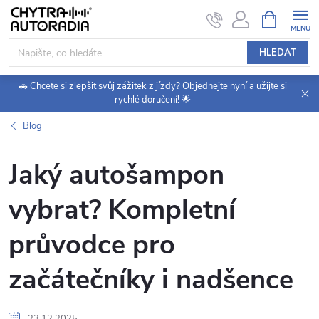
Přejít
NÁKUPNÍ
KOŠÍK
na
obsah
HLEDAT
🚗 Chcete si zlepšit svůj zážitek z jízdy? Objednejte nyní a užijte si
rychlé doručení! 🌟
Blog
Jaký autošampon
vybrat? Kompletní
průvodce pro
začátečníky i nadšence
23.12.2025