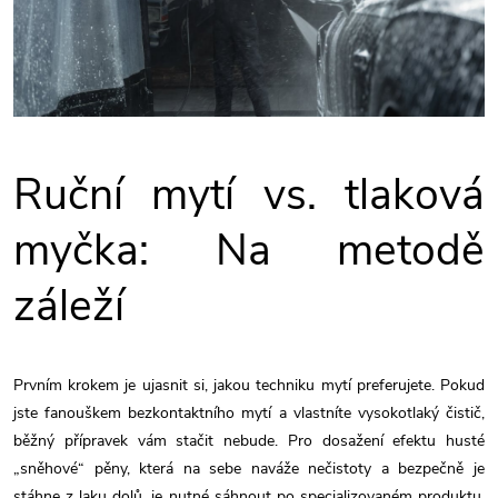
Ruční mytí vs. tlaková
myčka: Na metodě
záleží
Prvním krokem je ujasnit si, jakou techniku mytí preferujete. Pokud
jste fanouškem bezkontaktního mytí a vlastníte vysokotlaký čistič,
běžný přípravek vám stačit nebude. Pro dosažení efektu husté
„sněhové“ pěny, která na sebe naváže nečistoty a bezpečně je
stáhne z laku dolů, je nutné sáhnout po specializovaném produktu,