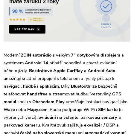
Moderní
2DIN autorádio
s velkým
7" dotykovým displejem
a
systémem
Android 14
přináší pohodlné a chytré ovládání
během jízdy.
Bezdrátové Apple CarPlay a Android Auto
umožňují snadné propojení s telefonem a rychlý přístup k
navigaci, hudbě i aplikacím
. Díky
Bluetooth
lze bezpečně
telefonovat
handsfree
a streamovat hudbu. Vestavěný
GPS
modul
spolu s
Obchodem Play
umožňuje instalaci navigací jako
Waze
nebo
Mapy.com
. Rádio podporuje
Wi-Fi
i
SIM kartu
(u
vybraných verzí),
ovládání na volantu
,
parkovací senzory
a
parkovací kameru
. Kvalitní zvuk zajišťuje
ekvalizér / DSP
a
nechybí
české nebo slovenské menu
ani
automatické vypnutí