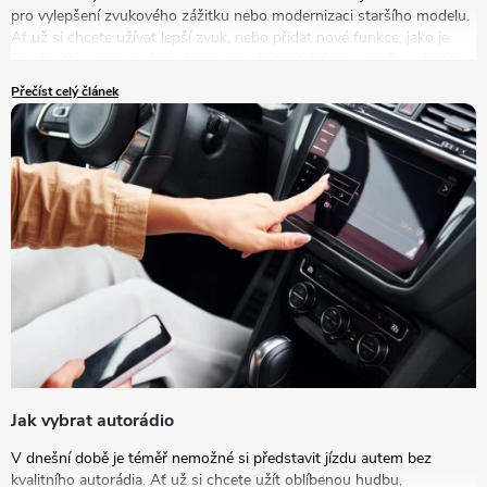
pro vylepšení zvukového zážitku nebo modernizaci staršího modelu.
Ať už si chcete užívat lepší zvuk, nebo přidat nové funkce, jako je
Bluetooth, navigace či podpora pro chytré telefony, výměna starého
autorádia za nový model je tou správnou volbou.
Přečíst celý článek
Jak vybrat autorádio
V dnešní době je téměř nemožné si představit jízdu autem bez
kvalitního autorádia. Ať už si chcete užít oblíbenou hudbu,