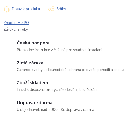
Typ dotazu
Dotaz k produktu
Sdílet
Značka:
HIZPO
Váš dotaz
Záruka
:
2 roky
Česká podpora
Přehledné instrukce v češtině pro snadnou instalaci.
2letá záruka
Garance kvality a dlouhodobá ochrana pro vaše pohodlí a jistotu.
Odeslat dotaz
Zboží skladem
Odesláním souhlasíte se
zpracováním osobních údajů
.
Ihned k dispozici pro rychlé odeslání, bez čekání.
Doprava zdarma
U objednávek nad 5000,- Kč doprava zdarma.