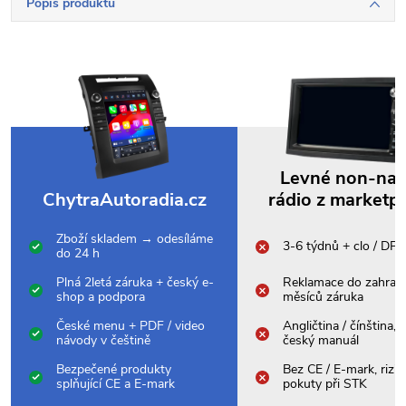
Popis produktu
Levné non-na
ChytraAutoradia.cz
rádio z marketp
Zboží skladem → odesíláme
3-6 týdnů + clo / DP
do 24 h
Plná 2letá záruka + český e-
Reklamace do zahrani
shop a podpora
měsíců záruka
České menu + PDF / video
Angličtina / čínština,
návody v češtině
český manuál
Bezpečené produkty
Bez CE / E-mark, rizik
splňující CE a E-mark
pokuty při STK