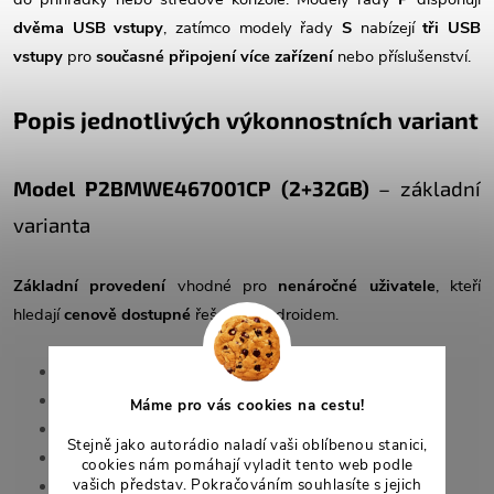
dvěma USB vstupy
, zatímco modely řady
S
nabízejí
tři USB
vstupy
pro
současné připojení více zařízení
nebo příslušenství.
Popis jednotlivých výkonnostních variant
Model P2BMWE467001CP
(2+32GB)
– základní
varianta
Základní provedení
vhodné pro
nenáročné uživatele
, kteří
hledají
cenově dostupné
řešení s Androidem.
RAM:
2 GB
Interní paměť (ROM):
32 GB
Máme pro vás cookies na cestu!
Procesor:
4jádrový A53 Quad Core (4× 1,5 GHz)
Stejně jako autorádio naladí vaši oblíbenou stanici,
Bluetooth:
4.0 (jednokanálový, integrovaný)
cookies nám pomáhají vyladit tento web podle
vašich představ. Pokračováním souhlasíte s jejich
DSP:
Ne