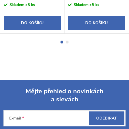
Skladem
>5 ks
Skladem
>5 ks
DO KOŠÍKU
DO KOŠÍKU
Mějte přehled o novinkách
a slevách
Z
á
E-mail
ODEBÍRAT