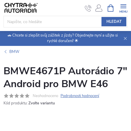
Přejít
NÁKUPNÍ
KOŠÍK
na
obsah
HLEDAT
🚗 Chcete si zlepšit svůj zážitek z jízdy? Objednejte nyní a užijte si
rychlé doručení! 🌟
BMW
BMWE4671P Autorádio 7"
Android pro BMW E46
Neohodnoceno
Podrobnosti hodnocení
Kód produktu:
Zvolte variantu