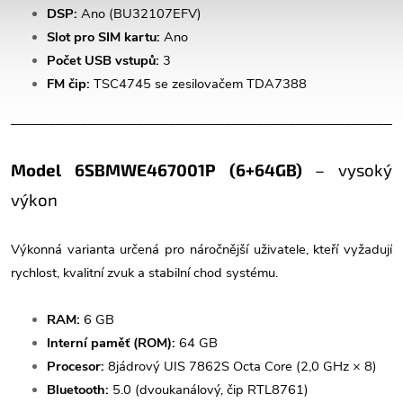
DSP:
Ano (BU32107EFV)
Slot pro SIM kartu:
Ano
Počet USB vstupů:
3
FM čip:
TSC4745 se zesilovačem TDA7388
______________________________________________________________
Model 6SBMWE467001P (6+64GB)
– vysoký
výkon
Výkonná varianta určená pro náročnější uživatele, kteří vyžadují
rychlost, kvalitní zvuk a stabilní chod systému.
RAM:
6 GB
Interní paměť (ROM):
64 GB
Procesor:
8jádrový UIS 7862S Octa Core (2,0 GHz × 8)
Bluetooth:
5.0 (dvoukanálový, čip RTL8761)