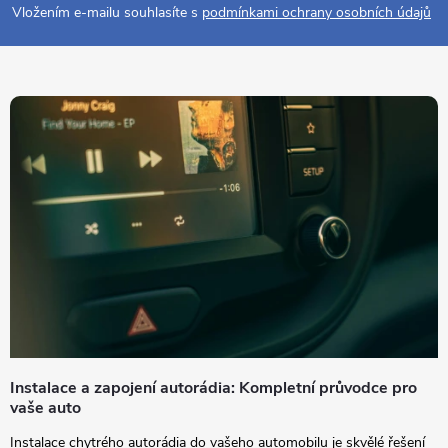
p
Vložením e-mailu souhlasíte s
podmínkami ochrany osobních údajů
a
t
í
Instalace a zapojení autorádia: Kompletní průvodce pro
vaše auto
Instalace chytrého autorádia do vašeho automobilu je skvělé řešení