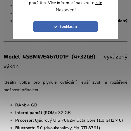
použitím. Více informací naleznete
zde
Slot pro SIM kartu:
Ne
Nastavení
Počet USB vstupů:
2
FM čip:
Integrovaný se zesilovačem YD7388
(slabý
Souhlasím
příjem)
______________________________________________________________
Model 4SBMWE467001P (4+32GB)
– vyvážený
výkon
Ideální volba pro plynulé ovládání, lepší zvuk a rozšířené
možnosti připojení.
RAM:
4 GB
Interní paměť (ROM):
32 GB
Procesor:
8jádrový UIS 7862A Octa Core (1,8 GHz × 8)
Bluetooth:
5.0 (dvoukanálový, čip RTL8761)