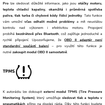
Pro
lze sledovat důležité informace, jako jsou
otáčky motoru,
teplota chladicí kapaliny, okamžitá i průměrná spotřeba
paliva, tlak turba či chybové kódy řídicí jednotky
. Tato funkce
vám umožní
včas odhalit možné problémy
a mít neustálou
kontrolu nad výkonem i efektivitou motoru. Propojení
probíhá
bezdrátově přes Bluetooth
, což zajišťuje jednoduché a
rychlé připojení. Upozorňujeme, že
OBD II adaptér není
standardní součástí balení
– pro využití této funkce je
nutné
zakoupit modul OBD II samostatně
.
TPMS
K autorádiu lze dokoupit
externí modul TPMS (Tire Pressure
Monitoring System)
, který umožňuje
sledovat tlak a teplotu v
pneumatikách
přímo na displeji rádia. Díky této funkci budete