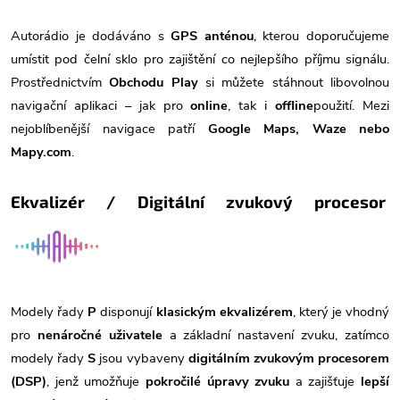
Autorádio je dodáváno s
GPS anténou
, kterou doporučujeme
umístit pod čelní sklo pro zajištění co nejlepšího příjmu signálu.
Prostřednictvím
Obchodu Play
si můžete stáhnout libovolnou
navigační aplikaci – jak pro
online
, tak i
offline
použití. Mezi
nejoblíbenější navigace patří
Google Maps, Waze nebo
Mapy.com
.
Ekvalizér / Digitální zvukový procesor
Modely řady
P
disponují
klasickým ekvalizérem
, který je vhodný
pro
nenáročné uživatele
a základní nastavení zvuku, zatímco
modely řady
S
jsou vybaveny
digitálním zvukovým procesorem
(DSP)
, jenž umožňuje
pokročilé úpravy zvuku
a zajišťuje
lepší