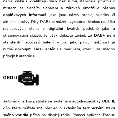
nabízí
čistší a kvalitnější zvuk bez šumu
, stabilnější příjem i v
místech se slabším signálem a zároveň umožňuje
přenos
doplňkových informací
, jako jsou názvy stanic, skladby či
aktuální zprávy. Díky DAB+ si můžete vychutnat širokou nabídku
rozhlasových stanic v
digitální kvalitě
, podobně jako u
streamovacích služeb. Je však důležité zmínit, že
DAB+ není
standardní součástí balení
– pro jeho plnou funkčnost je
nutné
dokoupit DAB+ anténu s modulem
, kterou lze snadno
připojit k autorádiu.
OBD II
Autorádio je kompatibilní se systémem
autodiagnostiky OBD II
,
díky které můžete mít přehled o
aktuálním technickém stavu
svého vozidla
přímo na displeji rádia. Pomocí aplikace
Torque