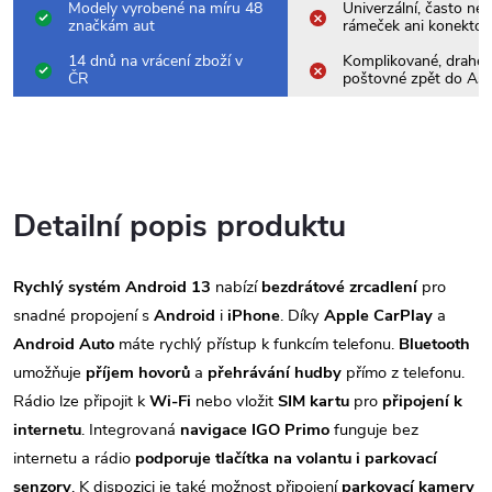
Modely vyrobené na míru 48
Univerzální, často nes
značkám aut
rámeček ani konektor
14 dnů na vrácení zboží v
Komplikované, drahé
ČR
poštovné zpět do Asi
Detailní popis produktu
Rychlý systém Android 13
nabízí
bezdrátové zrcadlení
pro
snadné propojení s
Android
i
iPhone
. Díky
Apple CarPlay
a
Android Auto
máte rychlý přístup k funkcím telefonu.
Bluetooth
umožňuje
příjem hovorů
a
přehrávání hudby
přímo z telefonu.
Rádio lze připojit k
Wi-Fi
nebo vložit
SIM kartu
pro
připojení k
internetu
. Integrovaná
navigace IGO Primo
funguje bez
internetu a rádio
podporuje tlačítka na volantu i parkovací
senzory
. K dispozici je také možnost připojení
parkovací kamery