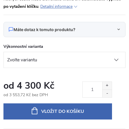
po vytažení klíčku
.
Detailní informace
Máte dotaz k tomuto produktu?
Napište nám svůj dotaz
Výkonnostní varianta
Odpovídáme v pracovní dny do 24 hodin na váš e‑mail.
Produkt:
BMWE4671P Autorádio 7" Android pro BMW E46
Jméno
od
4 300 Kč
od
3 553,72 Kč
bez DPH
Měrná
E‑mail
cena:
VLOŽIT DO KOŠÍKU