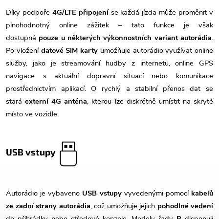
Díky podpoře
4G/LTE připojení
se každá jízda může proměnit v
plnohodnotný online zážitek – tato funkce je však
dostupná
pouze u některých výkonnostních variant autorádia
.
Po vložení
datové SIM karty
umožňuje autorádio využívat online
služby, jako je streamování hudby z internetu, online GPS
navigace s aktuální dopravní situací nebo komunikace
prostřednictvím aplikací. O rychlý a stabilní přenos dat se
stará
externí 4G anténa
, kterou lze diskrétně umístit na skryté
místo ve vozidle.
USB vstupy
Autorádio je vybaveno
USB vstupy
vyvedenými pomocí
kabelů
ze zadní strany autorádia
, což umožňuje jejich
pohodlné vedení
do přihrádky nebo středové konzole. Modely řady
P
disponují