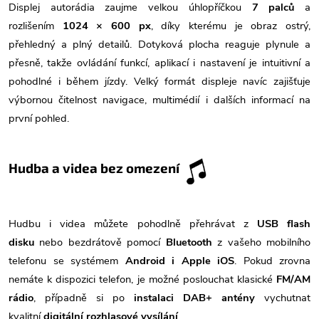
Displej autorádia zaujme velkou úhlopříčkou
7 palců
a
rozlišením
1024 × 600 px
, díky kterému je obraz ostrý,
přehledný a plný detailů. Dotyková plocha reaguje plynule a
přesně, takže ovládání funkcí, aplikací i nastavení je intuitivní a
pohodlné i během jízdy. Velký formát displeje navíc zajišťuje
výbornou čitelnost navigace, multimédií i dalších informací na
první pohled.
Hudba a videa bez omezení
Hudbu i videa můžete pohodlně přehrávat z
USB flash
disku
nebo bezdrátově pomocí
Bluetooth
z vašeho mobilního
telefonu se systémem
Android i Apple iOS
. Pokud zrovna
nemáte k dispozici telefon, je možné poslouchat klasické
FM/AM
rádio
, případně si po
instalaci DAB+ antény
vychutnat
kvalitní
digitální rozhlasové vysílání
.