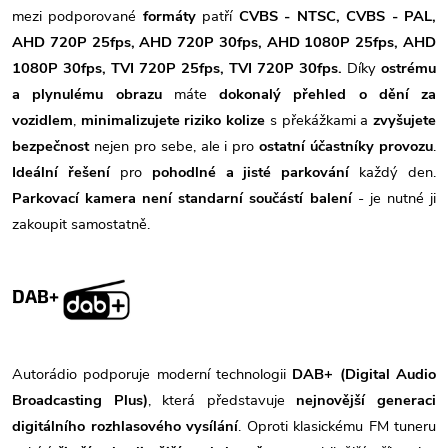
mezi podporované
formáty
patří
CVBS - NTSC, CVBS - PAL,
AHD 720P 25fps, AHD 720P 30fps, AHD 1080P 25fps, AHD
1080P 30fps, TVI 720P 25fps, TVI 720P 30fps.
Díky
ostrému
a plynulému obrazu
máte
dokonalý přehled o dění za
vozidlem
,
minimalizujete riziko kolize
s překážkami a
zvyšujete
bezpečnost
nejen pro sebe, ale i pro
ostatní účastníky provozu
.
Ideální řešení
pro
pohodlné a jisté parkování
každý den.
Parkovací kamera není standarní součástí balení
- je nutné ji
zakoupit samostatně.
DAB+
Autorádio podporuje moderní technologii
DAB+ (Digital Audio
Broadcasting Plus)
, která představuje
nejnovější generaci
digitálního rozhlasového vysílání
. Oproti klasickému FM tuneru