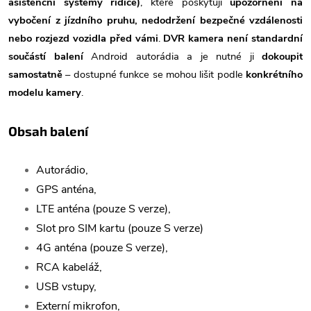
asistenční systémy řidiče)
, které poskytují
upozornění na
vybočení z jízdního pruhu, nedodržení bezpečné vzdálenosti
nebo rozjezd vozidla před vámi
.
DVR kamera není standardní
součástí balení
Android autorádia a je nutné ji
dokoupit
samostatně
– dostupné funkce se mohou lišit podle
konkrétního
modelu kamery
.
Obsah balení
Autorádio,
GPS anténa,
LTE anténa (pouze S verze),
Slot pro SIM kartu (pouze S verze)
4G anténa (pouze S verze),
RCA kabeláž,
USB vstupy,
Externí mikrofon,