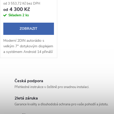
r
od 3 553,72 Kč bez DPH
r
4 300 Kč
od
o
Skladem
2 ks
o
d
ZOBRAZIT
d
u
Moderní 2DIN autorádio s
u
velkým 7" dotykovým displejem
k
a systémem Android 14 přináší
k
pohodlné a chytré ovládání
během jízdy. Bezdrátové Apple
t
CarPlay a Android Auto
t
O
umožňují...
ů
v
Česká podpora
ů
Přehledné instrukce v češtině pro snadnou instalaci.
l
2letá záruka
á
Garance kvality a dlouhodobá ochrana pro vaše pohodlí a jistotu.
d