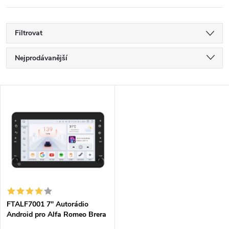
Filtrovat
Ř
Nejprodávanější
a
Nejlevnější
V
Nejdražší
z
ý
Abecedně
e
p
n
i
í
s
p
FTALF7001 7" Autorádio
Android pro Alfa Romeo Brera
p
/ Spider / Sportwagon