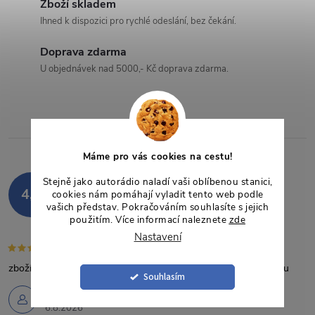
Zboží skladem
a
Ihned k dispozici pro rychlé odeslání, bez čekání.
c
Doprava zdarma
U objednávek nad 5000,- Kč doprava zdarma.
í
p
r
Máme pro vás cookies na cestu!
v
Hodnocení zákazníků
Stejně jako autorádio naladí vaši oblíbenou stanici,
k
4,9
cookies nám pomáhají vyladit tento web podle
848 hodnocení
vašich představ. Pokračováním souhlasíte s jejich
y
Zobrazit recenze
použitím. Více informací naleznete
zde
Nastavení
v
zboží dorazilo tak,jak bylo avizováno,řádně zabaleno a v pořádku
ý
Souhlasím
Robert Váňa
p
6.8.2026