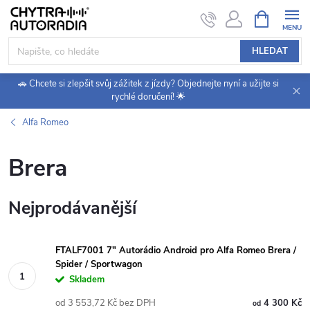
Přejít
NÁKUPNÍ
KOŠÍK
na
obsah
HLEDAT
🚗 Chcete si zlepšit svůj zážitek z jízdy? Objednejte nyní a užijte si
rychlé doručení! 🌟
Alfa Romeo
Brera
Nejprodávanější
FTALF7001 7" Autorádio Android pro Alfa Romeo Brera /
Spider / Sportwagon
Skladem
od 3 553,72 Kč bez DPH
4 300 Kč
od