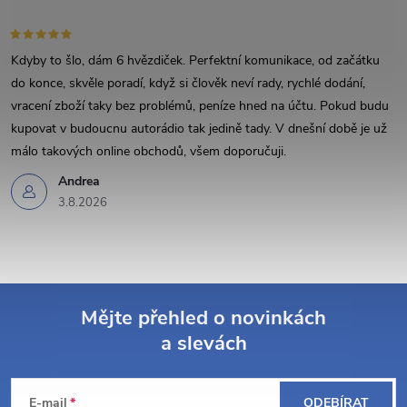
i
s
Kdyby to šlo, dám 6 hvězdiček. Perfektní komunikace, od začátku
do konce, skvěle poradí, když si člověk neví rady, rychlé dodání,
u
vracení zboží taky bez problémů, peníze hned na účtu. Pokud budu
kupovat v budoucnu autorádio tak jedině tady. V dnešní době je už
málo takových online obchodů, všem doporučuji.
Andrea
3.8.2026
Mějte přehled o novinkách
a slevách
Z
á
E-mail
ODEBÍRAT