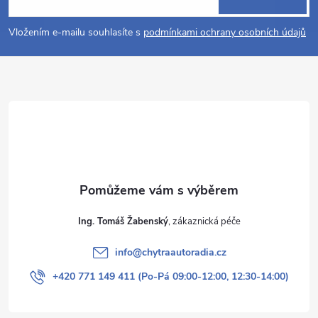
p
Vložením e-mailu souhlasíte s
podmínkami ochrany osobních údajů
a
t
í
Ing. Tomáš Žabenský
info
@
chytraautoradia.cz
+420 771 149 411 (Po-Pá 09:00-12:00, 12:30-14:00)