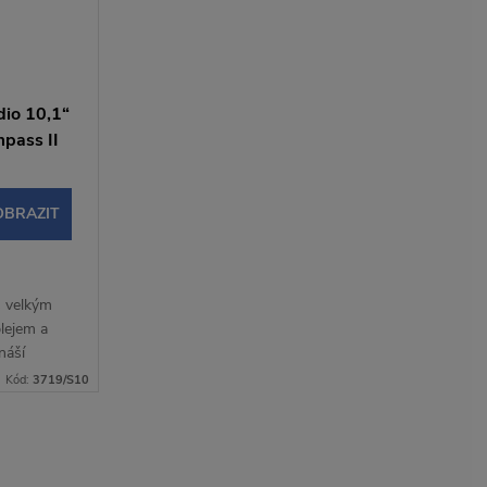
io 10,1“
pass II
OBRAZIT
s velkým
lejem a
náší
ání během
Kód:
3719/S10
arPlay a