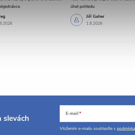
y
objednávce.
úhel pohledu
v
leg
Jiří Gaher
8.2026
1.8.2026
ý
p
s
u
E-mail
a slevách
Vložením e-mailu souhlasíte s
podmínka