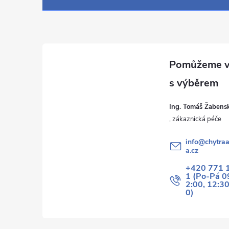
á
p
a
t
í
Ing. Tomáš Žabens
info
@
chytraa
a.cz
+420 771 
1 (Po-Pá 0
2:00, 12:3
0)