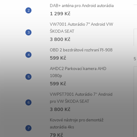
n
DAB+ anténa pro Android autorádia
e
1 299 Kč
VW7001 Autorádio 7" Android VW
l
ŠKODA SEAT
3 800 Kč
OBD 2 bezdrátové rozhraní PJ-908
599 Kč
5
AHDC2 Parkovací kamera AHD
1080p
599 Kč
VWPST7001 Autorádio 7“ Android
pro VW ŠKODA SEAT
í
3 800 Kč
i
Kovové nástroje pro demontáž
autorádia 4ks
79 Kč