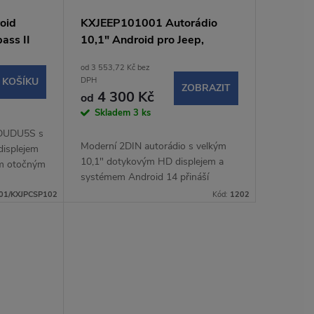
oid
KXJEEP101001 Autorádio
ss II
10,1" Android pro Jeep,
Chrysler, Dodge
od 3 553,72 Kč bez
 KOŠÍKU
DPH
ZOBRAZIT
4 300 Kč
od
Skladem
3 ks
 DUDU5S s
Moderní 2DIN autorádio s velkým
displejem
10,1" dotykovým HD displejem a
ým otočným
systémem Android 14 přináší
ohodlné a
pohodlné a chytré ovládání během
ízdy.
01/KXJPCSP102
Kód:
1202
jízdy. Bezdrátové Apple CarPlay a
Android Auto...