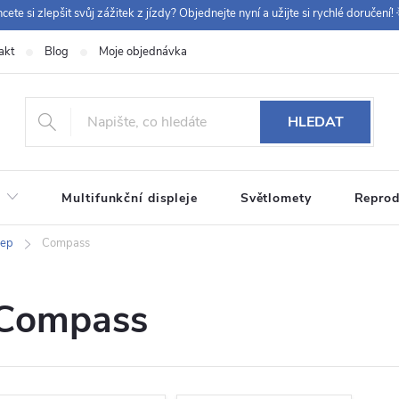
cete si zlepšit svůj zážitek z jízdy? Objednejte nyní a užijte si rychlé doručení! 
akt
Blog
Moje objednávka
+420 
HLEDAT
Multifunkční displeje
Světlomety
Reprod
eep
Compass
Compass