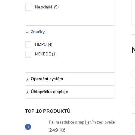
s
Na skladě
5
t
r
Značky
a
HIZPO
4
MEKEDE
1
n
n
Operační systém
í
Úhlopříčka displeje
p
TOP 10 PRODUKTŮ
a
Fakra redukce s napájením zesilovače
249 Kč