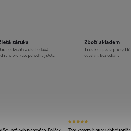
v
á
d
2letá záruka
Zboží skladem
arance kvality a dlouhodobá
Ihned k dispozici pro rychlé
a
chrana pro vaše pohodlí a jistotu.
odeslání, bez čekání.
c
p
v
k
říve, než bylo plánováno. Balíček
Tato kamera je super dobré rozliše