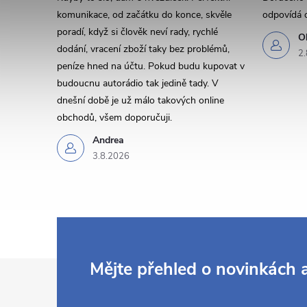
komunikace, od začátku do konce, skvěle
odpovídá 
poradí, když si člověk neví rady, rychlé
O
dodání, vracení zboží taky bez problémů,
2.
peníze hned na účtu. Pokud budu kupovat v
budoucnu autorádio tak jedině tady. V
dnešní době je už málo takových online
i
obchodů, všem doporučuji.
Andrea
3.8.2026
Z
Mějte přehled o novinkách