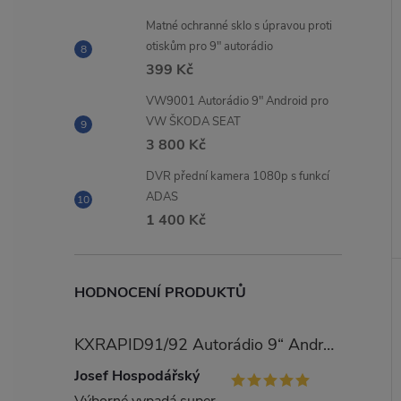
Matné ochranné sklo s úpravou proti
otiskům pro 9" autorádio
399 Kč
VW9001 Autorádio 9" Android pro
VW ŠKODA SEAT
3 800 Kč
DVR přední kamera 1080p s funkcí
ADAS
1 400 Kč
HODNOCENÍ PRODUKTŮ
KXRAPID91/92 Autorádio 9“ Android pro Škoda Rapid
Josef Hospodářský