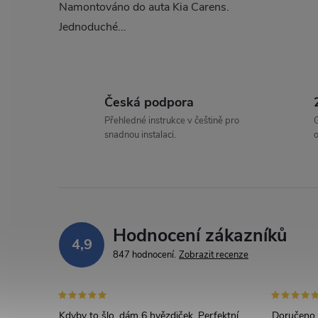
Namontováno do auta Kia Carens.
Jednoduché...
l
Česká podpora
Přehledné instrukce v češtině pro
G
snadnou instalaci.
o
í
Hodnocení zákazníků
r
4,9
847 hodnocení
Zobrazit recenze
Kdyby to šlo, dám 6 hvězdiček. Perfektní
Doručeno d