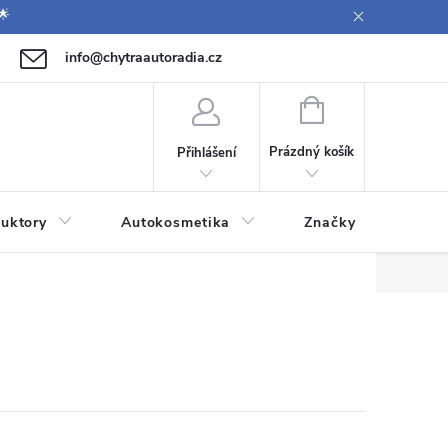
🌟
info@chytraautoradia.cz
771 149 411 (Po-Pá 09:00-12:00, 12:30-14:00)
NÁKUPNÍ
KOŠÍK
Prázdný košík
Přihlášení
uktory
Autokosmetika
Značky