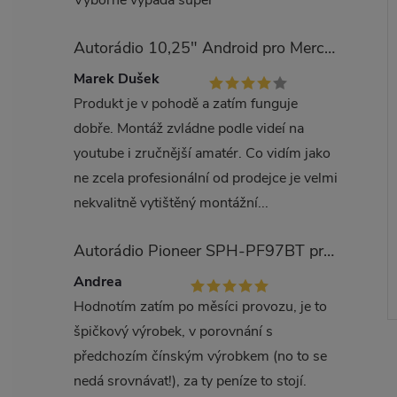
Výborné vypadá super
Autorádio 10,25" Android pro Mercedes Benz třída E W212
Marek Dušek
Produkt je v pohodě a zatím funguje
dobře. Montáž zvládne podle videí na
youtube i zručnější amatér. Co vidím jako
ne zcela profesionální od prodejce je velmi
nekvalitně vytištěný montážní...
Autorádio Pioneer SPH-PF97BT pro Kia Carens
Andrea
Hodnotím zatím po měsíci provozu, je to
špičkový výrobek, v porovnání s
předchozím čínským výrobkem (no to se
nedá srovnávat!), za ty peníze to stojí.