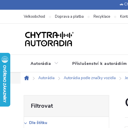
Přejít
🚗 Ch
na
Velkoobchod
Doprava a platba
Recyklace
Kont
obsah
Autorádia
Příslušenství k autorádiím
Autorádia
Autorádia podle značky vozidla
J
Domů
P
o
Dle štítku