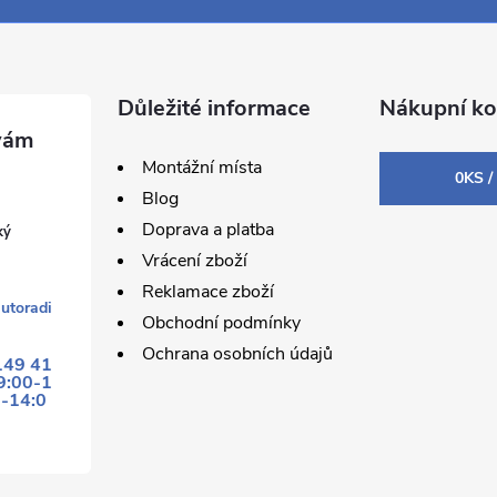
Důležité informace
Nákupní ko
Montážní místa
0
KS /
Blog
Doprava a platba
ký
Vrácení zboží
Reklamace zboží
utoradi
Obchodní podmínky
Ochrana osobních údajů
149 41
9:00-1
0-14:0