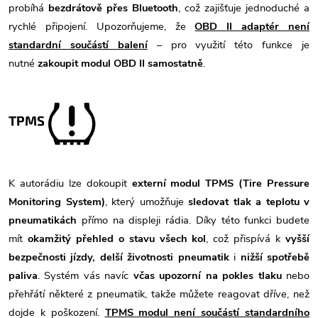
probíhá
bezdrátově přes Bluetooth
, což zajišťuje jednoduché a
rychlé připojení. Upozorňujeme, že
OBD II adaptér není
standardní součástí balení
– pro využití této funkce je
nutné
zakoupit modul OBD II samostatně
.
TPMS
K autorádiu lze dokoupit
externí modul TPMS (Tire Pressure
Monitoring System)
, který umožňuje
sledovat tlak a teplotu v
pneumatikách
přímo na displeji rádia. Díky této funkci budete
mít
okamžitý přehled o stavu všech kol
, což přispívá k
vyšší
bezpečnosti jízdy, delší životnosti pneumatik
i
nižší spotřebě
paliva
. Systém vás navíc
včas upozorní na pokles tlaku
nebo
přehřátí některé z pneumatik, takže můžete reagovat dříve, než
dojde k poškození.
TPMS modul není součástí standardního