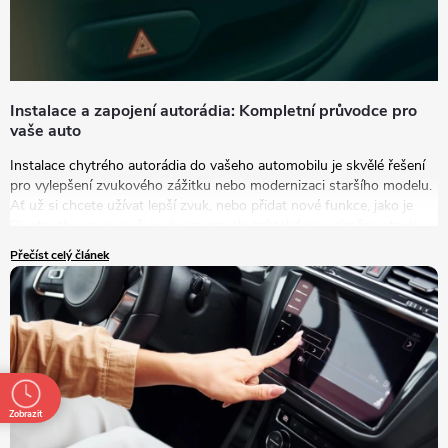
Instalace a zapojení autorádia: Kompletní průvodce pro
vaše auto
Instalace chytrého autorádia do vašeho automobilu je skvělé řešení
pro vylepšení zvukového zážitku nebo modernizaci staršího modelu.
Ať už si chcete užívat lepší zvuk, nebo přidat nové funkce, jako je
Bluetooth, navigace či podpora pro chytré telefony, výměna starého
autorádia za nový model je tou správnou volbou.
Přečíst celý článek
Zobrazit