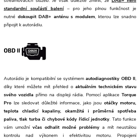
streamovacích služeb. Je však důležité zmínit, že
DAB+ není
standardní součástí balení
– pro jeho plnou funkčnost je
nutné
dokoupit DAB+ anténu s modulem
, kterou lze snadno
připojit k autorádiu.
OBD II
Autorádio je kompatibilní se systémem
autodiagnostiky OBD II
,
díky které můžete mít přehled o
aktuálním technickém stavu
svého vozidla
přímo na displeji rádia. Pomocí aplikace
Torque
Pro
lze sledovat důležité informace, jako jsou
otáčky motoru,
teplota chladicí kapaliny, okamžitá i průměrná spotřeba
paliva, tlak turba či chybové kódy řídicí jednotky
. Tato funkce
vám umožní
včas odhalit možné problémy
a mít neustálou
kontrolu nad výkonem i efektivitou motoru. Propojení