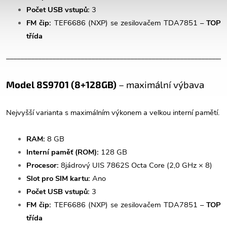
Počet USB vstupů:
3
FM čip:
TEF6686 (NXP) se zesilovačem TDA7851 –
TOP
třída
______________________________________________________________
Model 8S9701 (8+128GB)
– maximální výbava
Nejvyšší varianta s maximálním výkonem a velkou interní pamětí.
RAM:
8 GB
Interní paměť (ROM):
128 GB
Procesor:
8jádrový UIS 7862S Octa Core (2,0 GHz × 8)
Slot pro SIM kartu:
Ano
Počet USB vstupů:
3
FM čip:
TEF6686 (NXP) se zesilovačem TDA7851 –
TOP
třída