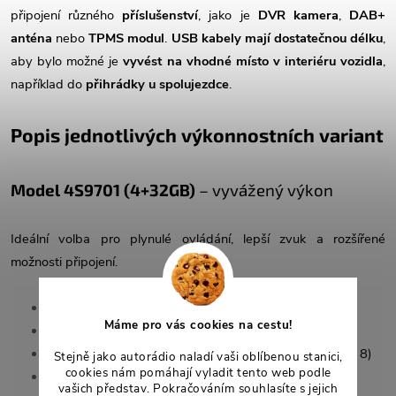
připojení různého
příslušenství
, jako je
DVR kamera
,
DAB+
anténa
nebo
TPMS modul
.
USB kabely mají dostatečnou délku
,
aby bylo možné je
vyvést na vhodné místo v interiéru vozidla
,
například do
přihrádky u spolujezdce
.
Popis jednotlivých výkonnostních variant
Model 4S9701 (4+32GB)
– vyvážený výkon
Ideální volba pro plynulé ovládání, lepší zvuk a rozšířené
možnosti připojení.
RAM:
4 GB
Máme pro vás cookies na cestu!
Interní paměť (ROM):
32 GB
Procesor:
8jádrový UIS 7862A Octa Core (1,8 GHz × 8)
Stejně jako autorádio naladí vaši oblíbenou stanici,
cookies nám pomáhají vyladit tento web podle
Bluetooth:
5.0 (dvoukanálový, čip RTL8761)
vašich představ. Pokračováním souhlasíte s jejich