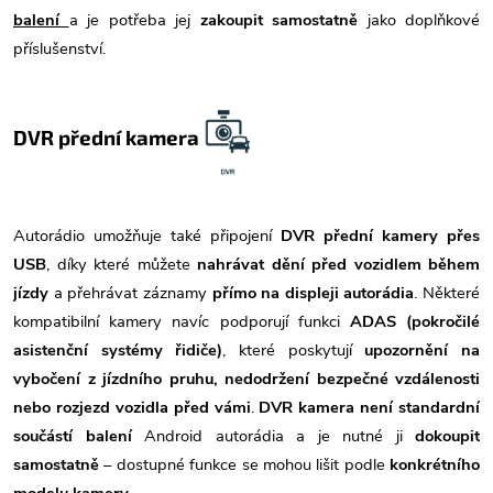
balení
a je potřeba jej
zakoupit samostatně
jako doplňkové
příslušenství.
DVR přední kamera
Autorádio umožňuje také připojení
DVR přední kamery přes
USB
, díky které můžete
nahrávat dění před vozidlem během
jízdy
a přehrávat záznamy
přímo na displeji autorádia
. Některé
kompatibilní kamery navíc podporují funkci
ADAS (pokročilé
asistenční systémy řidiče)
, které poskytují
upozornění na
vybočení z jízdního pruhu, nedodržení bezpečné vzdálenosti
nebo rozjezd vozidla před vámi
.
DVR kamera není standardní
součástí balení
Android autorádia a je nutné ji
dokoupit
samostatně
– dostupné funkce se mohou lišit podle
konkrétního
modelu kamery
.