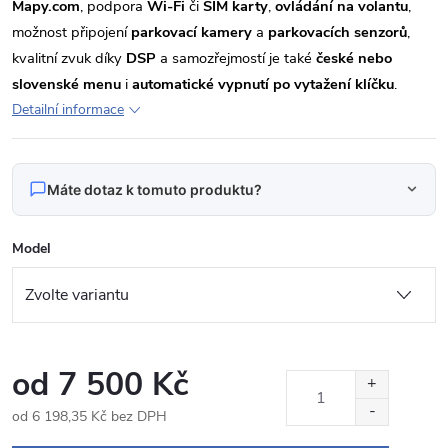
Mapy.com
, podpora
Wi-Fi
či
SIM karty
,
ovládání na volantu
,
možnost připojení
parkovací kamery
a
parkovacích senzorů
,
kvalitní zvuk díky
DSP
a samozřejmostí je také
české nebo
slovenské menu
i
automatické vypnutí po vytažení klíčku
.
Detailní informace
Máte dotaz k tomuto produktu?
Napište nám svůj dotaz
Model
Odpovídáme v pracovní dny do 24 hodin na váš e‑mail.
FDCNT9701 Autorádio 9,7“ Android pro Ford
Produkt:
Tourneo Connect / Transit Connect
od
7 500 Kč
Jméno
od
6 198,35 Kč
bez DPH
Měrná