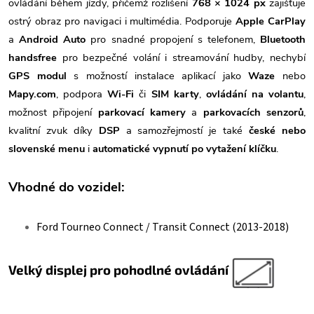
ovládání během jízdy, přičemž rozlišení
768 × 1024 px
zajišťuje
ostrý obraz pro navigaci i multimédia. Podporuje
Apple CarPlay
a
Android Auto
pro snadné propojení s telefonem,
Bluetooth
handsfree
pro bezpečné volání i streamování hudby, nechybí
GPS modul
s možností instalace aplikací jako
Waze
nebo
Mapy.com
, podpora
Wi-Fi
či
SIM karty
,
ovládání na volantu
,
možnost připojení
parkovací kamery
a
parkovacích senzorů
,
kvalitní zvuk díky
DSP
a samozřejmostí je také
české nebo
slovenské menu
i
automatické vypnutí po vytažení klíčku
.
Vhodné do vozidel:
Ford Tourneo Connect / Transit Connect (2013-2018)
Velký displej pro pohodlné ovládání