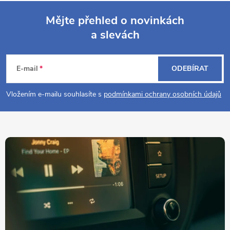
Mějte přehled o novinkách
a slevách
Z
á
E-mail
ODEBÍRAT
p
Vložením e-mailu souhlasíte s
podmínkami ochrany osobních údajů
a
t
í