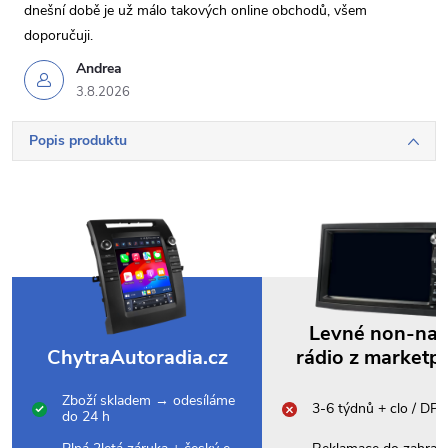
dnešní době je už málo takových online obchodů, všem
doporučuji.
Andrea
3.8.2026
Popis produktu
Levné non-na
ChytraAutoradia.cz
rádio z marketp
Zboží skladem → odesíláme
3-6 týdnů + clo / DP
do 24 h