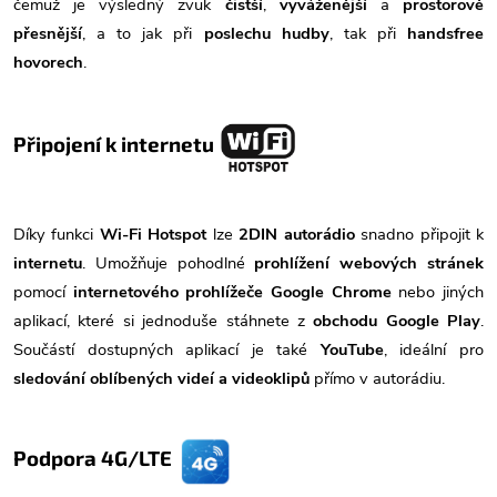
čemuž je výsledný zvuk
čistší
,
vyváženější
a
prostorově
přesnější
, a to jak při
poslechu hudby
, tak při
handsfree
hovorech
.
Připojení k internetu
Díky funkci
Wi-Fi Hotspot
lze
2DIN autorádio
snadno připojit k
internetu
. Umožňuje pohodlné
prohlížení webových stránek
pomocí
internetového prohlížeče Google Chrome
nebo jiných
aplikací, které si jednoduše stáhnete z
obchodu Google Play
.
Součástí dostupných aplikací je také
YouTube
, ideální pro
sledování oblíbených videí a videoklipů
přímo v autorádiu.
Podpora 4G/LTE