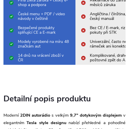
Plná 2letá záruka + český e-
Reklamace do zahrani
shop a podpora
měsíců záruka
České menu + PDF / video
Angličtina / čínština,
návody v češtině
český manuál
Bezpečené produkty
Bez CE / E-mark, rizik
splňující CE a E-mark
pokuty při STK
Modely vyrobené na míru 48
Univerzální, často nes
značkám aut
rámeček ani konektor
14 dnů na vrácení zboží v
Komplikované, drahé
ČR
poštovné zpět do Asi
Detailní popis produktu
Moderní
2DIN autorádio
s velkým
9,7" dotykovým displejem
v
elegantním
Tesla style designu
nabízí přehledné a pohodlné