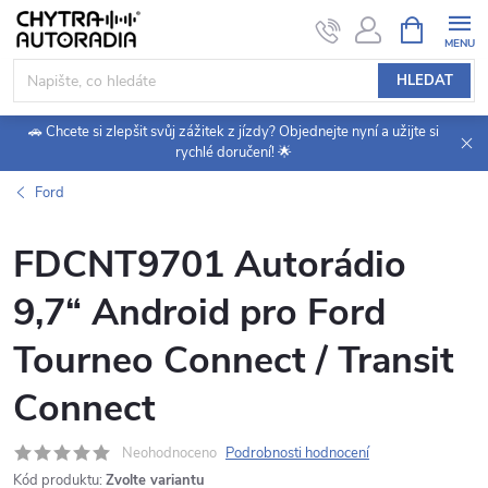
Přejít
NÁKUPNÍ
KOŠÍK
na
obsah
HLEDAT
🚗 Chcete si zlepšit svůj zážitek z jízdy? Objednejte nyní a užijte si
rychlé doručení! 🌟
Ford
FDCNT9701 Autorádio
9,7“ Android pro Ford
Tourneo Connect / Transit
Connect
Neohodnoceno
Podrobnosti hodnocení
Kód produktu:
Zvolte variantu