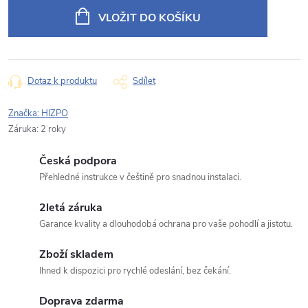
cena:
VLOŽIT DO KOŠÍKU
E‑mail
Typ dotazu
Dotaz k produktu
Sdílet
Značka:
HIZPO
Záruka
:
2 roky
Váš dotaz
Česká podpora
Přehledné instrukce v češtině pro snadnou instalaci.
2letá záruka
Garance kvality a dlouhodobá ochrana pro vaše pohodlí a jistotu.
Odeslat dotaz
Zboží skladem
Ihned k dispozici pro rychlé odeslání, bez čekání.
Odesláním souhlasíte se
zpracováním osobních údajů
.
Doprava zdarma