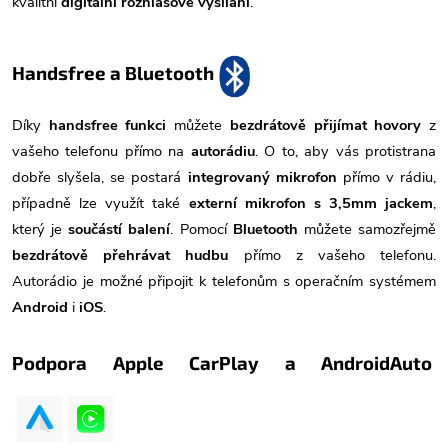
kvalitní
digitální rozhlasové vysílání
.
Handsfree a Bluetooth
Díky
handsfree funkci
můžete
bezdrátově přijímat hovory
z
vašeho telefonu přímo na
autorádiu
. O to, aby vás protistrana
dobře slyšela, se postará
integrovaný mikrofon
přímo v rádiu,
případně lze využít také
externí mikrofon s 3,5mm jackem
,
který je
součástí balení
. Pomocí
Bluetooth
můžete samozřejmě
bezdrátově přehrávat hudbu
přímo z vašeho telefonu.
Autorádio je možné připojit k telefonům s operačním systémem
Android
i
iOS
.
Podpora Apple CarPlay a AndroidAuto