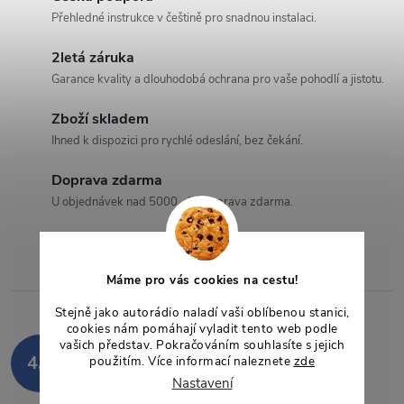
v
ů
Přehledné instrukce v češtině pro snadnou instalaci.
l
2letá záruka
á
Garance kvality a dlouhodobá ochrana pro vaše pohodlí a jistotu.
d
Zboží skladem
a
Ihned k dispozici pro rychlé odeslání, bez čekání.
c
Doprava zdarma
U objednávek nad 5000,- Kč doprava zdarma.
í
p
Máme pro vás cookies na cestu!
r
Stejně jako autorádio naladí vaši oblíbenou stanici,
v
cookies nám pomáhají vyladit tento web podle
Hodnocení zákazníků
vašich představ. Pokračováním souhlasíte s jejich
k
4,9
použitím. Více informací naleznete
zde
850 hodnocení
Nastavení
y
Zobrazit recenze