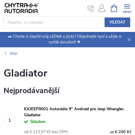
Přejít
NÁKUPNÍ
KOŠÍK
na
obsah
HLEDAT
🚗 Chcete si zlepšit svůj zážitek z jízdy? Objednejte nyní a užijte si
rychlé doručení! 🌟
Jeep
Gladiator
Nejprodávanější
KXJEEP9001 Autorádio 9" Android pro Jeep Wrangler,
Gladiator
Skladem
od 5 123,97 Kč bez DPH
6 200 Kč
od