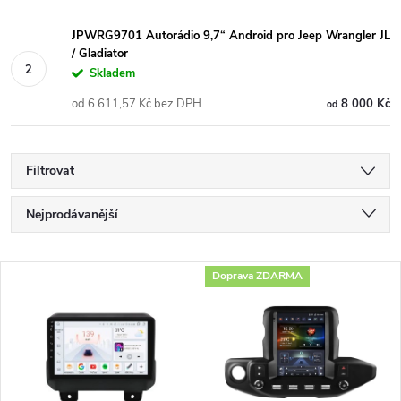
JPWRG9701 Autorádio 9,7“ Android pro Jeep Wrangler JL
/ Gladiator
Skladem
od 6 611,57 Kč bez DPH
8 000 Kč
od
Filtrovat
Ř
Nejprodávanější
a
Nejlevnější
V
Doprava ZDARMA
Nejdražší
z
ý
Abecedně
e
p
n