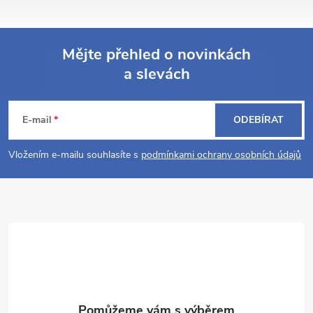
Mějte přehled o novinkách
a slevách
Z
á
E-mail
ODEBÍRAT
p
Vložením e-mailu souhlasíte s
podmínkami ochrany osobních údajů
a
t
í