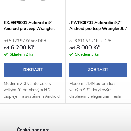
i
í
s
p
KXJEEP9001 Autorádio 9"
JPWRG9701 Autorádio 9,7“
Android pro Jeep Wrangler,
Android pro Jeep Wrangler JL /
p
Gladiator
Gladiator
r
od 5 123,97 Kč bez DPH
od 6 611,57 Kč bez DPH
r
6 200 Kč
8 000 Kč
od
od
o
Skladem
2 ks
Skladem
3 ks
o
d
ZOBRAZIT
ZOBRAZIT
d
u
Moderní 2DIN autorádio s
Moderní 2DIN autorádio s
u
velkým 9" dotykovým HD
velkým 9,7" dotykovým
k
displejem a systémem Android
displejem v elegantním Tesla
k
14 přináší pohodlné a chytré
style designu nabízí přehledné a
ovládání během jízdy.
pohodlné ovládání během jízdy,
t
Bezdrátové Apple CarPlay a
přičemž rozlišení 768 × 1024
t
O
Android Auto umožňují...
px...
ů
Česká podpora