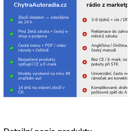
ChytraAutoradia.cz
rádio z marketp
Zboží skladem → odesíláme
3-6 týdnů + clo / DP
do 24 h
Plná 2letá záruka + český e-
Reklamace do zahrani
shop a podpora
měsíců záruka
České menu + PDF / video
Angličtina / čínština,
návody v češtině
český manuál
Bezpečené produkty
Bez CE / E-mark, rizik
splňující CE a E-mark
pokuty při STK
Modely vyrobené na míru 48
Univerzální, často nes
značkám aut
rámeček ani konektor
14 dnů na vrácení zboží v
Komplikované, drahé
ČR
poštovné zpět do Asi