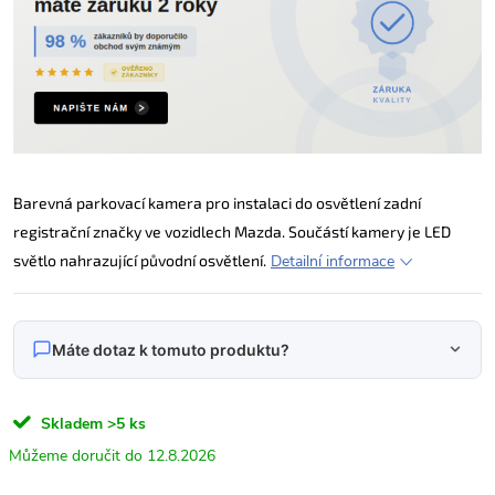
Barevná parkovací kamera pro instalaci do osvětlení zadní
registrační značky ve vozidlech Mazda. Součástí kamery je LED
světlo nahrazující původní osvětlení.
Detailní informace
Máte dotaz k tomuto produktu?
Napište nám svůj dotaz
Skladem
>5 ks
Odpovídáme v pracovní dny do 24 hodin na váš e‑mail.
12.8.2026
HS0578 Parkovací kamera pro Mazda 6 / CX-5 /