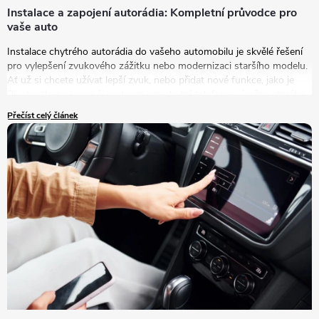
Instalace a zapojení autorádia: Kompletní průvodce pro
vaše auto
Instalace chytrého autorádia do vašeho automobilu je skvělé řešení
pro vylepšení zvukového zážitku nebo modernizaci staršího modelu.
Ať už si chcete užívat lepší zvuk, nebo přidat nové funkce, jako je
Bluetooth, navigace či podpora pro chytré telefony, výměna starého
autorádia za nový model je tou správnou volbou.
Přečíst celý článek