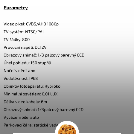
Parametry
Video pixel: CVBS/AHD 1080p
TV systém: NTSC/PAL
TV řádky: 800
Provozní napětí: DC12V
Obrazový snímač: 1/3 palcový barevný CCD
Úhel pohledu: 150 stupňů
Noční vidění: ano
Vodotěsnost: IP68
Objektiv fotoaparátu: Rybí oko
Minimální osvětlení: 0,01 LUX
Délka video kabelu: 6m
Obrazový snímač: 1/3palcový barevný CCD
Vyvážení bílé: auto
Parkovací čára: statické vedení