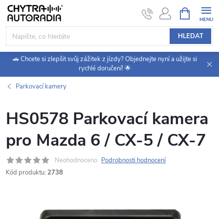
Přejít
NÁKUPNÍ
KOŠÍK
na
obsah
HLEDAT
🚗 Chcete si zlepšit svůj zážitek z jízdy? Objednejte nyní a užijte si
rychlé doručení! 🌟
Parkovací kamery
HS0578 Parkovací kamera
pro Mazda 6 / CX-5 / CX-7
Neohodnoceno
Podrobnosti hodnocení
Kód produktu:
2738