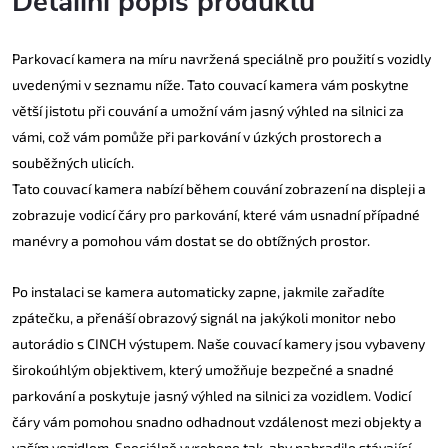
Detailní popis produktu
Parkovací kamera na míru navržená speciálně pro použití s vozidly
uvedenými v seznamu níže. Tato couvací kamera vám poskytne
větší jistotu při couvání a umožní vám jasný výhled na silnici za
vámi, což vám pomůže při parkování v úzkých prostorech a
souběžných ulicích.
Tato couvací kamera nabízí během couvání zobrazení na displeji a
zobrazuje vodicí čáry pro parkování, které vám usnadní případné
manévry a pomohou vám dostat se do obtížných prostor.
Po instalaci se kamera automaticky zapne, jakmile zařadíte
zpátečku, a přenáší obrazový signál na jakýkoli monitor nebo
autorádio s CINCH výstupem. Naše couvací kamery jsou vybaveny
širokoúhlým objektivem, který umožňuje bezpečné a snadné
parkování a poskytuje jasný výhled na silnici za vozidlem. Vodicí
čáry vám pomohou snadno odhadnout vzdálenost mezi objekty a
vaším vozidlem. Speciálně vyrobeno tak, aby nahradilo stávající