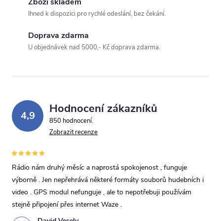
Zboží skladem
Ihned k dispozici pro rychlé odeslání, bez čekání.
Odeslat dotaz
Doprava zdarma
Odesláním souhlasíte se
zpracováním osobních údajů
.
U objednávek nad 5000,- Kč doprava zdarma.
Hodnocení zákazníků
4,9
850 hodnocení
Zobrazit recenze
Rádio nám druhý měsíc a naprostá spokojenost , funguje
výborně . Jen nepřehrává některé formáty souborů hudebních i
video . GPS modul nefunguje , ale to nepotřebuji používám
stejně připojení přes internet Waze .
David Vesely