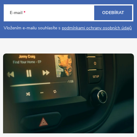
á
E-mail
ODEBÍRAT
p
Vložením e-mailu souhlasíte s
podmínkami ochrany osobních údajů
a
t
í