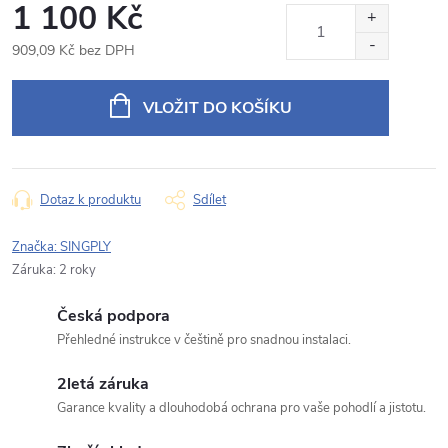
1 100 Kč
Produkt:
CX-7
909,09 Kč bez DPH
Jméno
Měrná
cena:
VLOŽIT DO KOŠÍKU
E‑mail
Dotaz k produktu
Sdílet
Typ dotazu
Značka:
SINGPLY
Záruka
:
2 roky
Česká podpora
Váš dotaz
Přehledné instrukce v češtině pro snadnou instalaci.
2letá záruka
Garance kvality a dlouhodobá ochrana pro vaše pohodlí a jistotu.