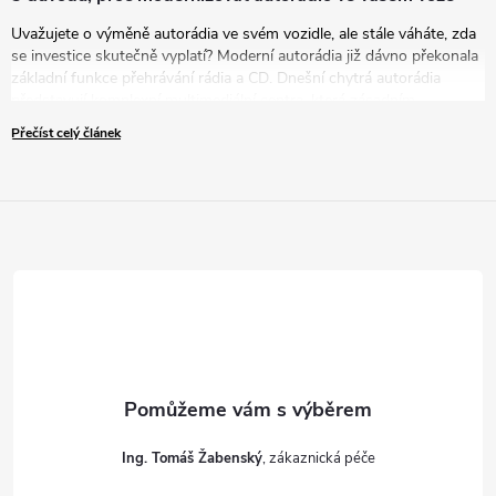
Uvažujete o výměně autorádia ve svém vozidle, ale stále váháte, zda
se investice skutečně vyplatí? Moderní autorádia již dávno překonala
základní funkce přehrávání rádia a CD. Dnešní chytrá autorádia
představují komplexní multimediální centra, která zásadním
způsobem zvyšují komfort, bezpečnost i zábavu během každé jízdy.
Přečíst celý článek
V tomto článku vám představíme pět přesvědčivých důvodů, proč
byste měli zvážit modernizaci vašeho zastaralého autorádia za nové
řešení.
Ing. Tomáš Žabenský