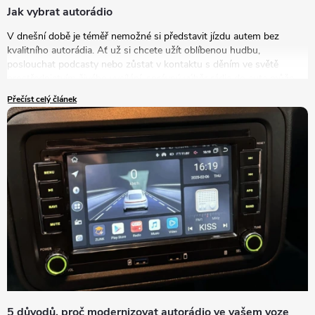
Jak vybrat autorádio
V dnešní době je téměř nemožné si představit jízdu autem bez
kvalitního autorádia. Ať už si chcete užít oblíbenou hudbu,
poslouchat podcasty nebo zůstat v kontaktu s děním ve světě
prostřednictvím živého vysílání, správný výběr rádia do auta může
výrazně zlepšit vaše zážitky na cestách. V tomto článku se podrobně
Přečíst celý článek
podíváme na to, jak vybrat autorádio, které bude nejlépe vyhovovat
vašim potřebám a představám.
5 důvodů, proč modernizovat autorádio ve vašem voze