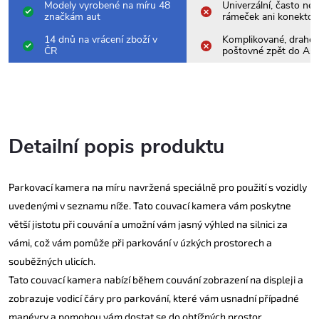
Modely vyrobené na míru 48
Univerzální, často nes
značkám aut
rámeček ani konektor
14 dnů na vrácení zboží v
Komplikované, drahé
ČR
poštovné zpět do Asi
Detailní popis produktu
Parkovací kamera na míru navržená speciálně pro použití s vozidly
uvedenými v seznamu níže. Tato couvací kamera vám poskytne
větší jistotu při couvání a umožní vám jasný výhled na silnici za
vámi, což vám pomůže při parkování v úzkých prostorech a
souběžných ulicích.
Tato couvací kamera nabízí během couvání zobrazení na displeji a
zobrazuje vodicí čáry pro parkování, které vám usnadní případné
manévry a pomohou vám dostat se do obtížných prostor.