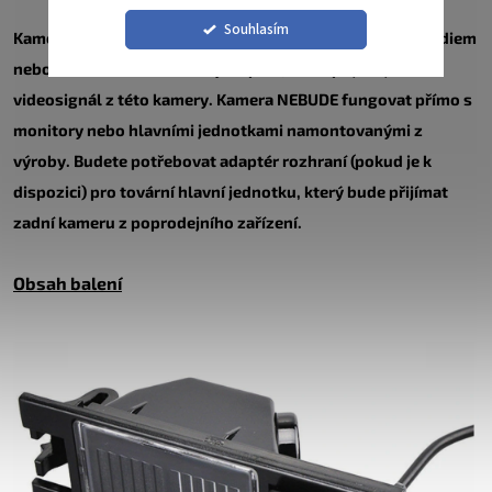
Souhlasím
Kamera je kompatibilní pouze s aftermarketovým autorádiem
nebo monitorem s CINCH výstupem, které přijímají
videosignál z této kamery. Kamera NEBUDE fungovat přímo s
monitory nebo hlavními jednotkami namontovanými z
výroby. Budete potřebovat adaptér rozhraní (pokud je k
dispozici) pro tovární hlavní jednotku, který bude přijímat
zadní kameru z poprodejního zařízení.
Obsah balení