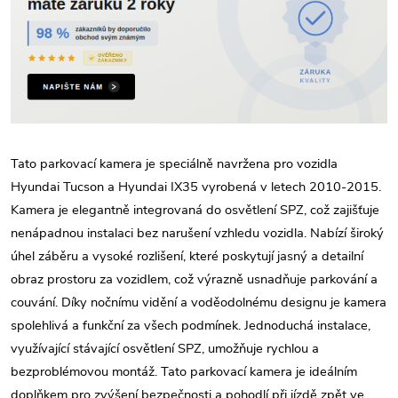
Tato parkovací kamera je speciálně navržena pro vozidla
Hyundai Tucson a Hyundai IX35 vyrobená v letech 2010-2015.
Kamera je elegantně integrovaná do osvětlení SPZ, což zajišťuje
nenápadnou instalaci bez narušení vzhledu vozidla. Nabízí široký
úhel záběru a vysoké rozlišení, které poskytují jasný a detailní
obraz prostoru za vozidlem, což výrazně usnadňuje parkování a
couvání. Díky nočnímu vidění a voděodolnému designu je kamera
spolehlivá a funkční za všech podmínek. Jednoduchá instalace,
využívající stávající osvětlení SPZ, umožňuje rychlou a
bezproblémovou montáž. Tato parkovací kamera je ideálním
doplňkem pro zvýšení bezpečnosti a pohodlí při jízdě zpět ve