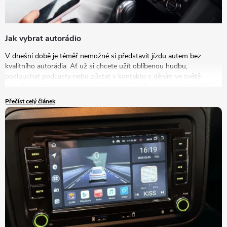
Jak vybrat autorádio
V dnešní době je téměř nemožné si představit jízdu autem bez
kvalitního autorádia. Ať už si chcete užít oblíbenou hudbu,
poslouchat podcasty nebo zůstat v kontaktu s děním ve světě
prostřednictvím živého vysílání, správný výběr rádia do auta může
výrazně zlepšit vaše zážitky na cestách. V tomto článku se podrobně
Přečíst celý článek
podíváme na to, jak vybrat autorádio, které bude nejlépe vyhovovat
vašim potřebám a představám.