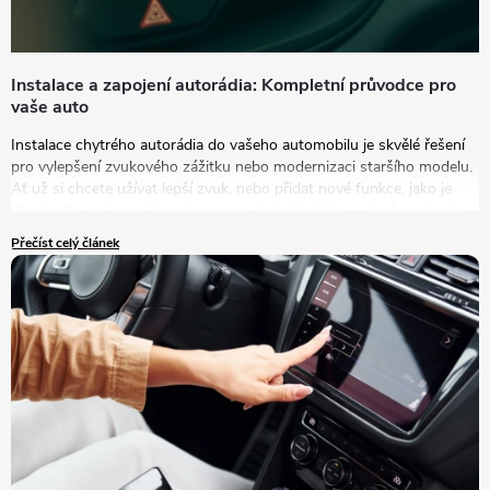
Instalace a zapojení autorádia: Kompletní průvodce pro
vaše auto
Instalace chytrého autorádia do vašeho automobilu je skvělé řešení
pro vylepšení zvukového zážitku nebo modernizaci staršího modelu.
Ať už si chcete užívat lepší zvuk, nebo přidat nové funkce, jako je
Bluetooth, navigace či podpora pro chytré telefony, výměna starého
autorádia za nový model je tou správnou volbou.
Přečíst celý článek