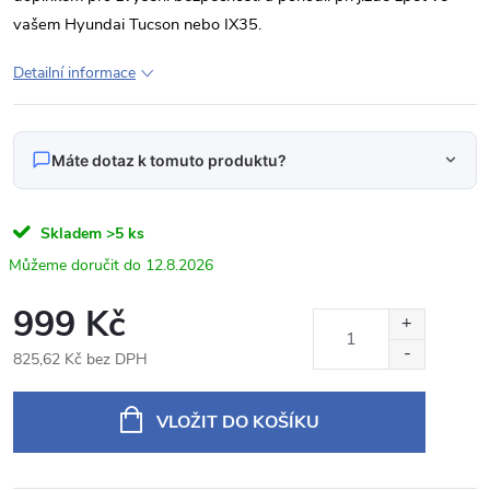
vašem Hyundai Tucson nebo IX35.
Detailní informace
Máte dotaz k tomuto produktu?
Napište nám svůj dotaz
Skladem
>5 ks
Odpovídáme v pracovní dny do 24 hodin na váš e‑mail.
12.8.2026
HS8087 Parkovací kamera pro Hyundai IX35
999 Kč
Produkt:
Tucson
825,62 Kč bez DPH
Jméno
Měrná
cena:
VLOŽIT DO KOŠÍKU
E‑mail