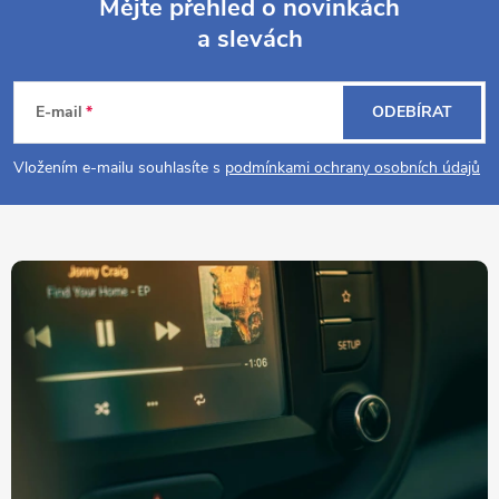
Mějte přehled o novinkách
a slevách
Z
á
E-mail
ODEBÍRAT
p
Vložením e-mailu souhlasíte s
podmínkami ochrany osobních údajů
a
t
í