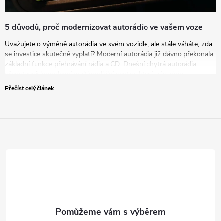
5 důvodů, proč modernizovat autorádio ve vašem voze
Uvažujete o výměně autorádia ve svém vozidle, ale stále váháte, zda
se investice skutečně vyplatí? Moderní autorádia již dávno překonala
základní funkce přehrávání rádia a CD. Dnešní chytrá autorádia
představují komplexní multimediální centra, která zásadním
způsobem zvyšují komfort, bezpečnost i zábavu během každé jízdy.
Přečíst celý článek
V tomto článku vám představíme pět přesvědčivých důvodů, proč
byste měli zvážit modernizaci vašeho zastaralého autorádia za nové
řešení.