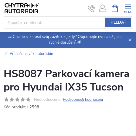
Přejít
NÁKUPNÍ
KOŠÍK
na
obsah
HLEDAT
🚗 Chcete si zlepšit svůj zážitek z jízdy? Objednejte nyní a užijte si
rychlé doručení! 🌟
Příslušenství k autorádiím
HS8087 Parkovací kamera
pro Hyundai IX35 Tucson
Neohodnoceno
Podrobnosti hodnocení
Kód produktu:
2598