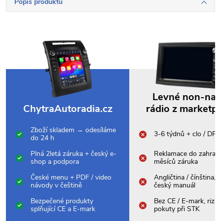
Popis produktu
Levné non-na
ChytraAutoradia.cz
rádio z marketp
Zboží skladem → odesíláme
3-6 týdnů + clo / DP
do 24 h
Plná 2letá záruka + český e-
Reklamace do zahrani
shop a podpora
měsíců záruka
České menu + PDF / video
Angličtina / čínština,
návody v češtině
český manuál
Bezpečené produkty
Bez CE / E-mark, rizik
splňující CE a E-mark
pokuty při STK