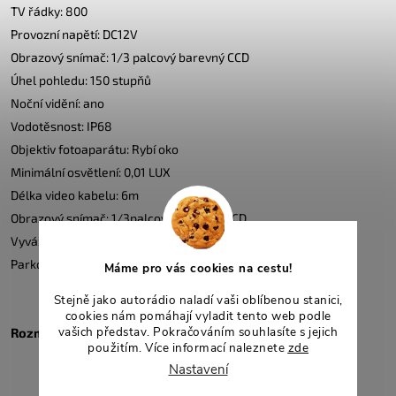
TV řádky: 800
Provozní napětí: DC12V
Obrazový snímač: 1/3 palcový barevný CCD
Úhel pohledu: 150 stupňů
Noční vidění: ano
Vodotěsnost: IP68
Objektiv fotoaparátu: Rybí oko
Minimální osvětlení: 0,01 LUX
Délka video kabelu: 6m
Obrazový snímač: 1/3palcový barevný CCD
Vyvážení bílé: auto
Parkovací čára: statické vedení + dynamické vedení
Máme pro vás cookies na cestu!
Stejně jako autorádio naladí vaši oblíbenou stanici,
cookies nám pomáhají vyladit tento web podle
vašich představ. Pokračováním souhlasíte s jejich
Rozměry
: 100mm x 33mm
použitím. Více informací naleznete
zde
Nastavení