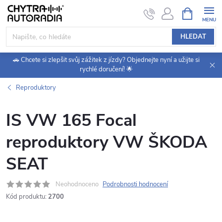
Přejít
NÁKUPNÍ
KOŠÍK
na
obsah
HLEDAT
🚗 Chcete si zlepšit svůj zážitek z jízdy? Objednejte nyní a užijte si
rychlé doručení! 🌟
Reproduktory
IS VW 165 Focal
reproduktory VW ŠKODA
SEAT
Neohodnoceno
Podrobnosti hodnocení
Kód produktu:
2700