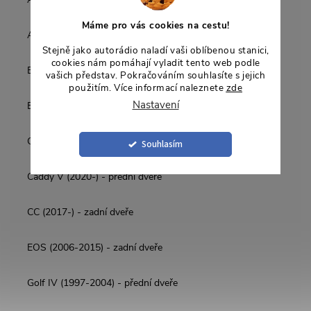
Máme pro vás cookies na cestu!
Atlas Cross Sport (2020-) - zadní dveře
Stejně jako autorádio naladí vaši oblíbenou stanici,
cookies nám pomáhají vyladit tento web podle
Bora (1998-2005) - přední dveře
vašich představ. Pokračováním souhlasíte s jejich
použitím. Více informací naleznete
zde
Nastavení
Bora Variant (1999-2005) - přední dveře
C-Trec (2016-) - přední dveře
Souhlasím
Caddy V (2020-) - přední dveře
CC (2017-) - zadní dveře
EOS (2006-2015) - zadní dveře
Golf IV (1997-2004) - přední dveře