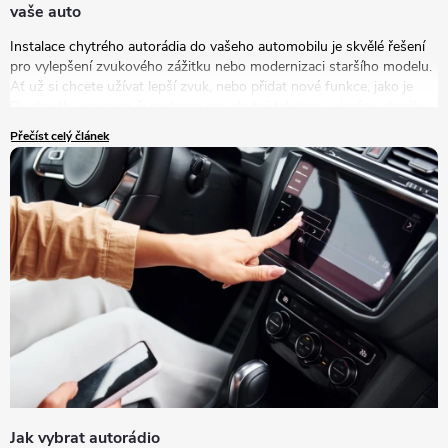
vaše auto
Instalace chytrého autorádia do vašeho automobilu je skvělé řešení
pro vylepšení zvukového zážitku nebo modernizaci staršího modelu.
Ať už si chcete užívat lepší zvuk, nebo přidat nové funkce, jako je
Bluetooth, navigace či podpora pro chytré telefony, výměna starého
autorádia za nový model je tou správnou volbou.
Přečíst celý článek
Jak vybrat autorádio