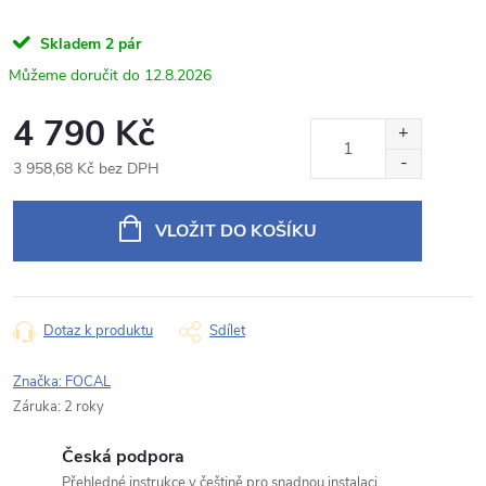
Napište nám svůj dotaz
Skladem
2 pár
Odpovídáme v pracovní dny do 24 hodin na váš e‑mail.
12.8.2026
Produkt:
IS VW 165 Focal reproduktory VW ŠKODA SEAT
4 790 Kč
Jméno
3 958,68 Kč bez DPH
Měrná
cena:
VLOŽIT DO KOŠÍKU
E‑mail
Dotaz k produktu
Sdílet
Typ dotazu
Značka:
FOCAL
Záruka
:
2 roky
Váš dotaz
Česká podpora
Přehledné instrukce v češtině pro snadnou instalaci.