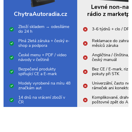
Levné non-na
ChytraAutoradia.cz
rádio z marketp
Zboží skladem → odesíláme
3-6 týdnů + clo / DP
do 24 h
Plná 2letá záruka + český e-
Reklamace do zahrani
shop a podpora
měsíců záruka
České menu + PDF / video
Angličtina / čínština,
návody v češtině
český manuál
Bezpečené produkty
Bez CE / E-mark, rizik
splňující CE a E-mark
pokuty při STK
Modely vyrobené na míru 48
Univerzální, často nes
značkám aut
rámeček ani konektor
14 dnů na vrácení zboží v
Komplikované, drahé
ČR
poštovné zpět do Asi