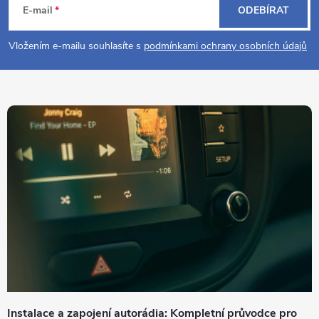
á
E-mail
ODEBÍRAT
p
Vložením e-mailu souhlasíte s
podmínkami ochrany osobních údajů
a
t
í
Instalace a zapojení autorádia: Kompletní průvodce pro