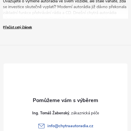
Uvažujete o výměně autorádia ve svém vozidle, ale stále váháte, zda
se investice skutečně vyplatí? Moderní autorádia již dávno překonala
základní funkce přehrávání rádia a CD. Dnešní chytrá autorádia
představují komplexní multimediální centra, která zásadním
způsobem zvyšují komfort, bezpečnost i zábavu během každé jízdy.
Přečíst celý článek
V tomto článku vám představíme pět přesvědčivých důvodů, proč
byste měli zvážit modernizaci vašeho zastaralého autorádia za nové
řešení.
Ing. Tomáš Žabenský
info
@
chytraautoradia.cz