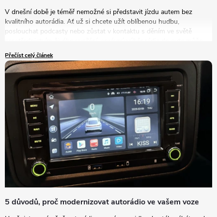
V dnešní době je téměř nemožné si představit jízdu autem bez
kvalitního autorádia. Ať už si chcete užít oblíbenou hudbu,
poslouchat podcasty nebo zůstat v kontaktu s děním ve světě
prostřednictvím živého vysílání, správný výběr rádia do auta může
výrazně zlepšit vaše zážitky na cestách. V tomto článku se podrobně
Přečíst celý článek
podíváme na to, jak vybrat autorádio, které bude nejlépe vyhovovat
vašim potřebám a představám.
5 důvodů, proč modernizovat autorádio ve vašem voze