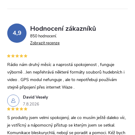
Hodnocení zákazníků
4,9
850 hodnocení
Zobrazit recenze
Rádio nám druhý měsíc a naprostá spokojenost , funguje
výborně . Jen nepřehrává některé formáty souborů hudebních i
video . GPS modul nefunguje , ale to nepotřebuji používám
stejně připojení přes internet Waze .
David Vesely
7.8.2026
S produkty jsem velmi spokojený, ale co musím ještě daleko víc,
je vstřícný a nápomocný přístup se kterým jsem se setkal.
Komunikace bleskurychlá, nebojí se poradit a pomoci. Kéž bych