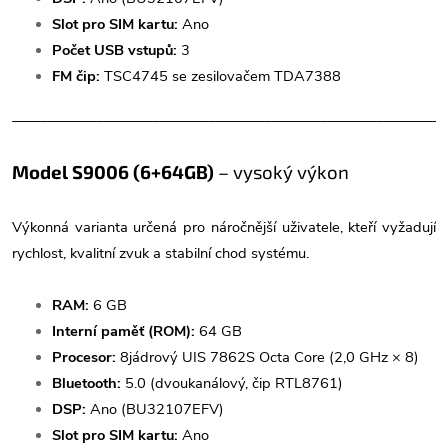
Slot pro SIM kartu:
Ano
Počet USB vstupů:
3
FM čip:
TSC4745 se zesilovačem TDA7388
______________________________________________________________
Model S9006 (6+64GB)
– vysoký výkon
Výkonná varianta určená pro náročnější uživatele, kteří vyžadují
rychlost, kvalitní zvuk a stabilní chod systému.
RAM:
6 GB
Interní paměť (ROM):
64 GB
Procesor:
8jádrový UIS 7862S Octa Core (2,0 GHz × 8)
Bluetooth:
5.0 (dvoukanálový, čip RTL8761)
DSP:
Ano (BU32107EFV)
Slot pro SIM kartu:
Ano