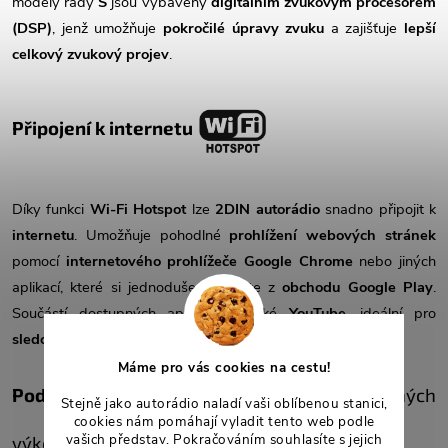
modely řady
S
jsou vybaveny
digitálním zvukovým procesorem
(DSP)
, jenž umožňuje
pokročilé úpravy zvuku
a zajišťuje
lepší
celkový zvukový projev
.
Připojení k internetu
Díky funkci
Wi-Fi Hotspot
lze
2DIN autorádio
snadno připojit k
internetu
. Umožňuje pohodlné
prohlížení webových stránek
pomocí
internetového prohlížeče Google Chrome
nebo jiných
aplikací, které si jednoduše stáhnete z
obchodu Google Play
.
Součástí dostupných aplikací je také
YouTube
, ideální pro
sledování oblíbených videí a videoklipů
přímo v autorádiu.
Máme pro vás cookies na cestu!
Podpora 4G/LTE
(pouze u vybraných
Stejně jako autorádio naladí vaši oblíbenou stanici,
cookies nám pomáhají vyladit tento web podle
vašich představ. Pokračováním souhlasíte s jejich
výkonnostních variant)