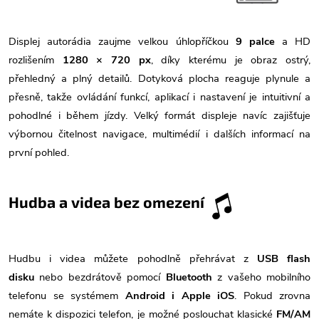
Displej autorádia zaujme velkou úhlopříčkou
9 palce
a HD
rozlišením
1280 × 720 px
, díky kterému je obraz ostrý,
přehledný a plný detailů. Dotyková plocha reaguje plynule a
přesně, takže ovládání funkcí, aplikací i nastavení je intuitivní a
pohodlné i během jízdy. Velký formát displeje navíc zajišťuje
výbornou čitelnost navigace, multimédií i dalších informací na
první pohled.
Hudba a videa bez omezení
Hudbu i videa můžete pohodlně přehrávat z
USB flash
disku
nebo bezdrátově pomocí
Bluetooth
z vašeho mobilního
telefonu se systémem
Android i Apple iOS
. Pokud zrovna
nemáte k dispozici telefon, je možné poslouchat klasické
FM/AM