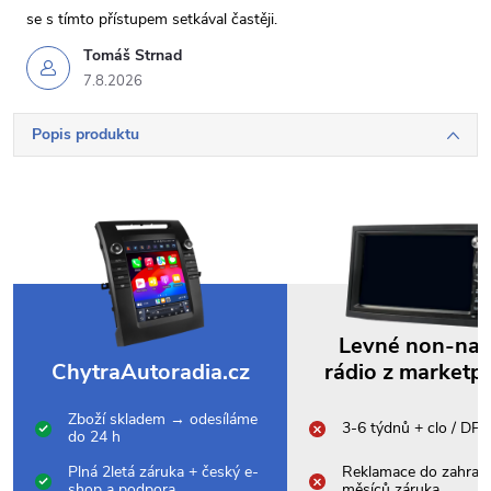
se s tímto přístupem setkával častěji.
Tomáš Strnad
7.8.2026
Popis produktu
Levné non-na
ChytraAutoradia.cz
rádio z marketp
Zboží skladem → odesíláme
3-6 týdnů + clo / DP
do 24 h
Plná 2letá záruka + český e-
Reklamace do zahrani
shop a podpora
měsíců záruka