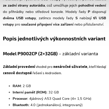
ze zadní strany autorádia
, což umožňuje jejich
pohodlné vedení
do přihrádky nebo středové konzole. Modely řady
P
disponují
dvěma USB vstupy
, zatímco modely řady
S
nabízejí
tři USB
vstupy
pro
současné připojení více zařízení
nebo příslušenství.
Popis jednotlivých výkonnostních variant
Model P9
002CP (2+32GB)
– základní varianta
Základní provedení
vhodné pro
nenáročné uživatele
, kteří hledají
cenově dostupné
řešení s Androidem.
RAM:
2 GB
Interní paměť (ROM):
32 GB
Procesor:
4jádrový A53 Quad Core (4× 1,5 GHz)
Bluetooth:
4.0 (jednokanálový, integrovaný)