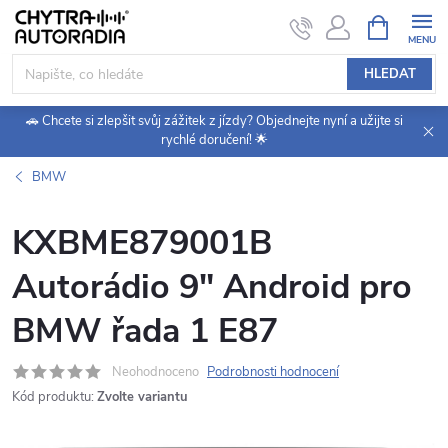
Přejít
NÁKUPNÍ
KOŠÍK
na
obsah
HLEDAT
🚗 Chcete si zlepšit svůj zážitek z jízdy? Objednejte nyní a užijte si
rychlé doručení! 🌟
BMW
KXBME879001B
Autorádio 9" Android pro
BMW řada 1 E87
Neohodnoceno
Podrobnosti hodnocení
Kód produktu:
Zvolte variantu