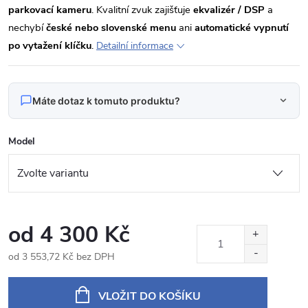
parkovací kameru
. Kvalitní zvuk zajišťuje
ekvalizér / DSP
a
nechybí
české nebo slovenské menu
ani
automatické vypnutí
po vytažení klíčku
.
Detailní informace
Máte dotaz k tomuto produktu?
Napište nám svůj dotaz
Model
Odpovídáme v pracovní dny do 24 hodin na váš e‑mail.
KXBME879001B Autorádio 9" Android pro BMW
Produkt:
řada 1 E87
od
4 300 Kč
Jméno
od
3 553,72 Kč
bez DPH
Měrná
cena:
VLOŽIT DO KOŠÍKU
E‑mail