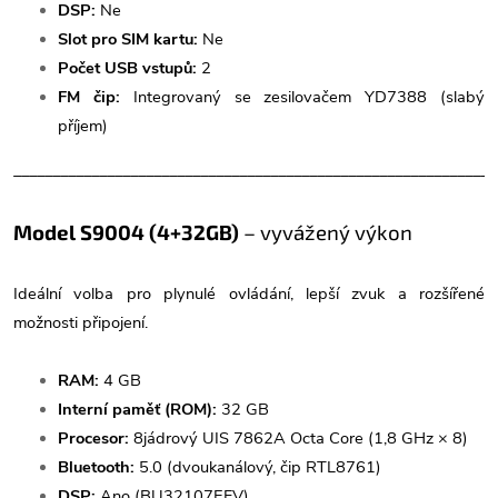
DSP:
Ne
Slot pro SIM kartu:
Ne
Počet USB vstupů:
2
FM čip:
Integrovaný se zesilovačem YD7388 (slabý
příjem)
______________________________________________________________
Model S9004 (4+32GB)
– vyvážený výkon
Ideální volba pro plynulé ovládání, lepší zvuk a rozšířené
možnosti připojení.
RAM:
4 GB
Interní paměť (ROM):
32 GB
Procesor:
8jádrový UIS 7862A Octa Core (1,8 GHz × 8)
Bluetooth:
5.0 (dvoukanálový, čip RTL8761)
DSP:
Ano (BU32107EFV)