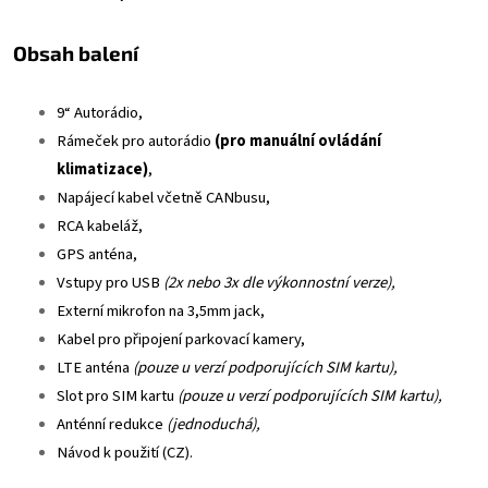
Obsah balení
9“ Autorádio,
Rámeček pro autorádio
(pro manuální ovládání
klimatizace)
,
Napájecí kabel včetně CANbusu,
RCA kabeláž,
GPS anténa,
Vstupy pro USB
(2x nebo 3x dle výkonnostní verze),
Externí mikrofon na 3,5mm jack,
Kabel pro připojení parkovací kamery,
LTE anténa
(pouze u verzí podporujících SIM kartu),
Slot pro SIM kartu
(pouze u verzí podporujících SIM kartu),
Anténní redukce
(jednoduchá),
Návod k použití (CZ).