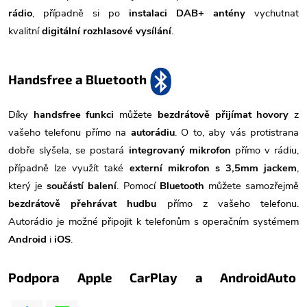
rádio
, případně si po
instalaci DAB+ antény
vychutnat
kvalitní
digitální rozhlasové vysílání
.
Handsfree a Bluetooth
Díky
handsfree funkci
můžete
bezdrátově přijímat hovory
z
vašeho telefonu přímo na
autorádiu
. O to, aby vás protistrana
dobře slyšela, se postará
integrovaný mikrofon
přímo v rádiu,
případně lze využít také
externí mikrofon s 3,5mm jackem
,
který je
součástí balení
. Pomocí
Bluetooth
můžete samozřejmě
bezdrátově přehrávat hudbu
přímo z vašeho telefonu.
Autorádio je možné připojit k telefonům s operačním systémem
Android
i
iOS
.
Podpora Apple CarPlay a AndroidAuto