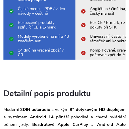
České menu + PDF / video
Angličtina / čínština,
návody v češtině
český manuál
Bezpečené produkty
Bez CE / E-mark, rizik
splňující CE a E-mark
pokuty při STK
Modely vyrobené na míru 48
Univerzální, často nes
značkám aut
rámeček ani konektor
14 dnů na vrácení zboží v
Komplikované, drahé
ČR
poštovné zpět do Asi
Detailní popis produktu
Moderní
2DIN autorádio
s velkým
9" dotykovým HD displejem
a systémem
Android 14
přináší pohodlné a chytré ovládání
během jízdy.
Bezdrátové Apple CarPlay a Android Auto