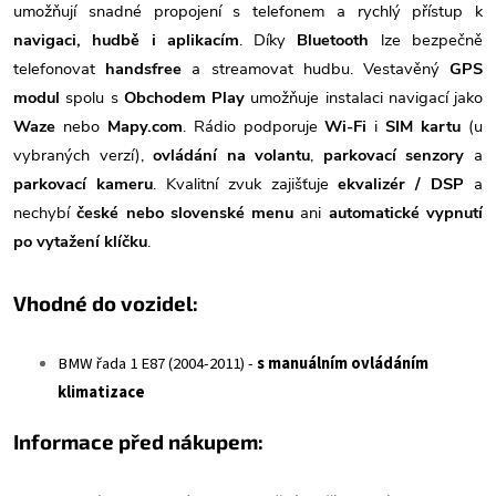
umožňují snadné propojení s telefonem a rychlý přístup k
navigaci, hudbě i aplikacím
. Díky
Bluetooth
lze bezpečně
telefonovat
handsfree
a streamovat hudbu. Vestavěný
GPS
modul
spolu s
Obchodem Play
umožňuje instalaci navigací jako
Waze
nebo
Mapy.com
. Rádio podporuje
Wi-Fi
i
SIM kartu
(u
vybraných verzí),
ovládání na volantu
,
parkovací senzory
a
parkovací kameru
. Kvalitní zvuk zajišťuje
ekvalizér / DSP
a
nechybí
české nebo slovenské menu
ani
automatické vypnutí
po vytažení klíčku
.
Vhodné do vozidel:
BMW řada 1 E87 (2004-2011) -
s manuálním ovládáním
klimatizace
Informace před nákupem: