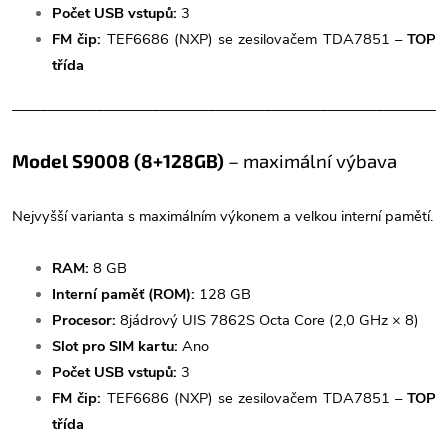
Počet USB vstupů:
3
FM čip:
TEF6686 (NXP) se zesilovačem TDA7851 –
TOP
třída
______________________________________________________________
Model S9008 (8+128GB)
– maximální výbava
Nejvyšší varianta s maximálním výkonem a velkou interní pamětí.
RAM:
8 GB
Interní paměť (ROM):
128 GB
Procesor:
8jádrový UIS 7862S Octa Core (2,0 GHz × 8)
Slot pro SIM kartu:
Ano
Počet USB vstupů:
3
FM čip:
TEF6686 (NXP) se zesilovačem TDA7851 –
TOP
třída