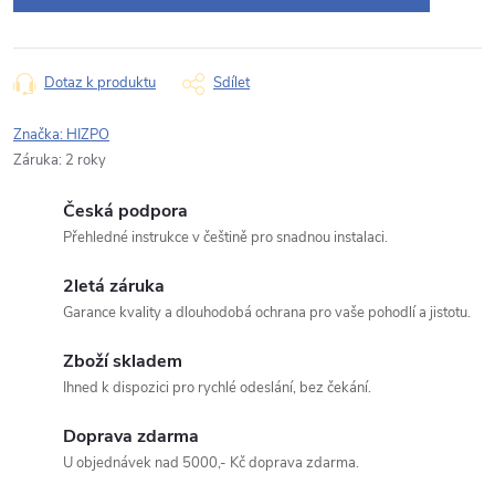
Typ dotazu
Dotaz k produktu
Sdílet
Značka:
HIZPO
Záruka
:
2 roky
Váš dotaz
Česká podpora
Přehledné instrukce v češtině pro snadnou instalaci.
2letá záruka
Garance kvality a dlouhodobá ochrana pro vaše pohodlí a jistotu.
Odeslat dotaz
Zboží skladem
Ihned k dispozici pro rychlé odeslání, bez čekání.
Odesláním souhlasíte se
zpracováním osobních údajů
.
Doprava zdarma
U objednávek nad 5000,- Kč doprava zdarma.