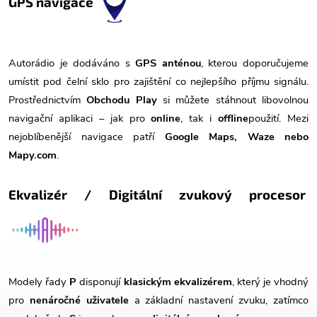
GPS navigace
Autorádio je dodáváno s
GPS anténou
, kterou doporučujeme
umístit pod čelní sklo pro zajištění co nejlepšího příjmu signálu.
Prostřednictvím
Obchodu Play
si můžete stáhnout libovolnou
navigační aplikaci – jak pro
online
, tak i
offline
použití. Mezi
nejoblíbenější navigace patří
Google Maps, Waze nebo
Mapy.com
.
Ekvalizér / Digitální zvukový procesor
Modely řady
P
disponují
klasickým ekvalizérem
, který je vhodný
pro
nenáročné uživatele
a základní nastavení zvuku, zatímco