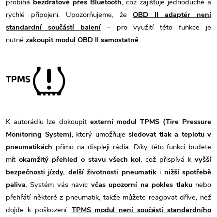
probíhá
bezdrátově přes Bluetooth
, což zajišťuje jednoduché a
rychlé připojení. Upozorňujeme, že
OBD II adaptér není
standardní součástí balení
– pro využití této funkce je
nutné
zakoupit modul OBD II samostatně
.
TPMS
K autorádiu lze dokoupit
externí modul TPMS (Tire Pressure
Monitoring System)
, který umožňuje
sledovat tlak a teplotu v
pneumatikách
přímo na displeji rádia. Díky této funkci budete
mít
okamžitý přehled o stavu všech kol
, což přispívá k
vyšší
bezpečnosti jízdy, delší životnosti pneumatik
i
nižší spotřebě
paliva
. Systém vás navíc
včas upozorní na pokles tlaku
nebo
přehřátí některé z pneumatik, takže můžete reagovat dříve, než
dojde k poškození.
TPMS modul není součástí standardního