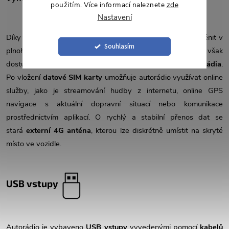
použitím. Více informací naleznete
zde
Nastavení
Díky podpoře
4G/LTE připojení
se každá jízda může proměnit v
Souhlasím
plnohodnotný online zážitek – tato funkce je však
dostupná
pouze u některých výkonnostních variant autorádia
.
Po vložení
datové SIM karty
umožňuje autorádio využívat online
služby, jako je streamování hudby z internetu, online GPS
navigace s aktuální dopravní situací nebo komunikace
prostřednictvím aplikací. O rychlý a stabilní přenos dat se
stará
externí 4G anténa
, kterou lze diskrétně umístit na skryté
místo ve vozidle.
USB vstupy
Autorádio je vybaveno
USB vstupy
vyvedenými pomocí
kabelů