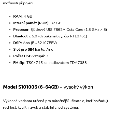
možnosti připojení.
RAM:
4 GB
Interní paměť (ROM):
32 GB
Procesor:
8jádrový UIS 7862A Octa Core (1,8 GHz × 8)
Bluetooth:
5.0 (dvoukanálový, čip RTL8761)
DSP:
Ano (BU32107EFV)
Slot pro SIM kartu:
Ano
Počet USB vstupů:
3
FM čip:
TSC4745 se zesilovačem TDA7388
______________________________________________________________
Model S101006 (6+64GB)
– vysoký výkon
Výkonná varianta určená pro náročnější uživatele, kteří vyžadují
rychlost, kvalitní zvuk a stabilní chod systému.