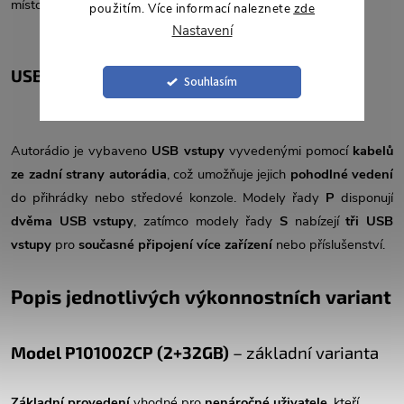
místo ve vozidle.
použitím. Více informací naleznete
zde
Nastavení
USB vstupy
Souhlasím
Autorádio je vybaveno
USB vstupy
vyvedenými pomocí
kabelů
ze zadní strany autorádia
, což umožňuje jejich
pohodlné vedení
do přihrádky nebo středové konzole. Modely řady
P
disponují
dvěma USB vstupy
, zatímco modely řady
S
nabízejí
tři USB
vstupy
pro
současné připojení více zařízení
nebo příslušenství.
Popis jednotlivých výkonnostních variant
Model P101002CP (2+32GB)
– základní varianta
Základní provedení
vhodné pro
nenáročné uživatele
, kteří