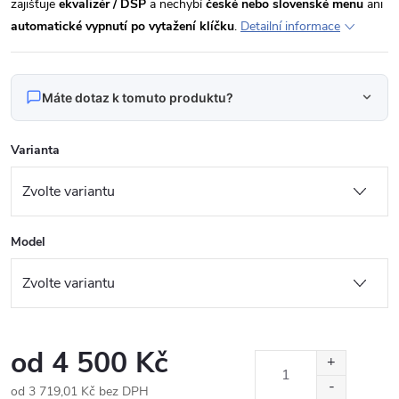
zajišťuje
ekvalizér / DSP
a nechybí
české nebo slovenské menu
ani
automatické vypnutí po vytažení klíčku
.
Detailní informace
Máte dotaz k tomuto produktu?
Napište nám svůj dotaz
Varianta
Odpovídáme v pracovní dny do 24 hodin na váš e‑mail.
KXIX35101001 Autorádio 10,1" Android pro
Produkt:
Hyundai ix35, Tucson 2
Model
Jméno
E‑mail
od
4 500 Kč
od
3 719,01 Kč
bez DPH