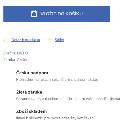
Měrná
Typ dotazu
cena:
VLOŽIT DO KOŠÍKU
Váš dotaz
Dotaz k produktu
Sdílet
Značka:
HIZPO
Záruka
:
2 roky
Česká podpora
Odeslat dotaz
Přehledné instrukce v češtině pro snadnou instalaci.
Odesláním souhlasíte se
zpracováním osobních údajů
.
2letá záruka
Garance kvality a dlouhodobá ochrana pro vaše pohodlí a jistotu.
Zboží skladem
Ihned k dispozici pro rychlé odeslání, bez čekání.