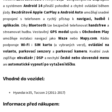
a systémem
Android 14
přináší pohodlné a chytré ovládání během
jízdy.
Bezdrátové Apple CarPlay a Android Auto
umožňují snadné
propojení s telefonem a rychlý přístup k
navigaci, hudbě i
aplikacím
. Díky
Bluetooth
lze bezpečně telefonovat
handsfree
a
streamovat hudbu. Vestavěný
GPS modul
spolu s
Obchodem Play
umožňuje instalaci navigací jako
Waze
nebo
Mapy.com
. Rádio
podporuje
Wi-Fi
i
SIM kartu
(u vybraných verzí),
ovládání na
volantu
,
parkovací senzory
a
parkovací kameru
. Kvalitní zvuk
zajišťuje
ekvalizér / DSP
a nechybí
české nebo slovenské menu
ani
automatické vypnutí po vytažení klíčku
.
Vhodné do vozidel:
Hyundai
ix35, Tucson 2 (2011-2017)
Informace před nákupem: