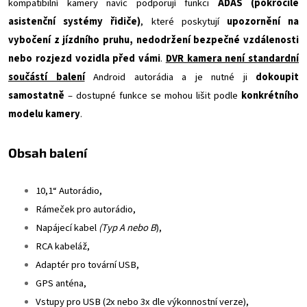
kompatibilní kamery navíc podporují funkci
ADAS (pokročilé
asistenční systémy řidiče)
, které poskytují
upozornění na
vybočení z jízdního pruhu, nedodržení bezpečné vzdálenosti
nebo rozjezd vozidla před vámi
.
DVR kamera není standardní
součástí balení
Android autorádia a je nutné ji
dokoupit
samostatně
– dostupné funkce se mohou lišit podle
konkrétního
modelu kamery
.
Obsah balení
10,1“ Autorádio,
Rámeček pro autorádio,
Napájecí kabel
(Typ A nebo B
),
RCA kabeláž,
Adaptér pro tovární USB,
GPS anténa,
Vstupy pro USB (2x nebo 3x dle výkonnostní verze),