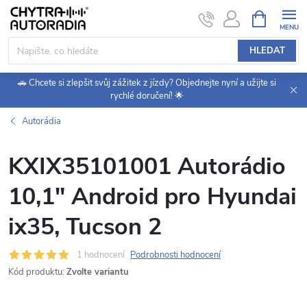
Přejít
NÁKUPNÍ
KOŠÍK
na
obsah
HLEDAT
🚗 Chcete si zlepšit svůj zážitek z jízdy? Objednejte nyní a užijte si
rychlé doručení! 🌟
Autorádia
KXIX35101001 Autorádio
10,1" Android pro Hyundai
ix35, Tucson 2
1 hodnocení
Podrobnosti hodnocení
Kód produktu:
Zvolte variantu