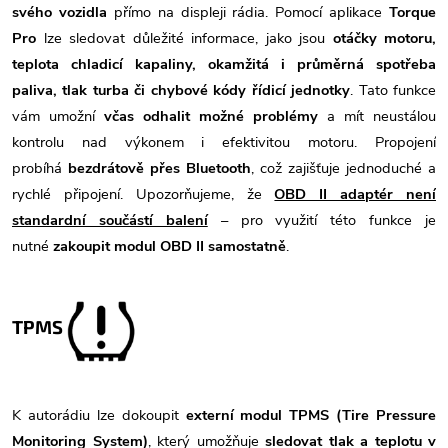
svého vozidla
přímo na displeji rádia. Pomocí aplikace
Torque
Pro
lze sledovat důležité informace, jako jsou
otáčky motoru,
teplota chladicí kapaliny, okamžitá i průměrná spotřeba
paliva, tlak turba či chybové kódy řídicí jednotky
. Tato funkce
vám umožní
včas odhalit možné problémy
a mít neustálou
kontrolu nad výkonem i efektivitou motoru. Propojení
probíhá
bezdrátově přes Bluetooth
, což zajišťuje jednoduché a
rychlé připojení. Upozorňujeme, že
OBD II adaptér není
standardní součástí balení
– pro využití této funkce je
nutné
zakoupit modul OBD II samostatně
.
TPMS
K autorádiu lze dokoupit
externí modul TPMS (Tire Pressure
Monitoring System)
, který umožňuje
sledovat tlak a teplotu v