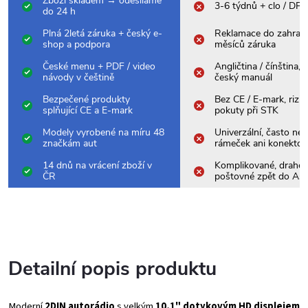
Zboží skladem → odesíláme
3-6 týdnů + clo / DP
do 24 h
Plná 2letá záruka + český e-
Reklamace do zahrani
shop a podpora
měsíců záruka
České menu + PDF / video
Angličtina / čínština,
návody v češtině
český manuál
Bezpečené produkty
Bez CE / E-mark, rizik
splňující CE a E-mark
pokuty při STK
Modely vyrobené na míru 48
Univerzální, často nes
značkám aut
rámeček ani konektor
14 dnů na vrácení zboží v
Komplikované, drahé
ČR
poštovné zpět do Asi
Detailní popis produktu
Moderní
2DIN autorádio
s velkým
10,1" dotykovým HD displejem