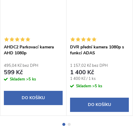
AHDC2 Parkovací kamera
DVR přední kamera 1080p s
AHD 1080p
funkcí ADAS
495,04 Kč bez DPH
1 157,02 Kč bez DPH
599 Kč
1 400 Kč
Měrná
1 400 Kč / 1 ks
Skladem
>5 ks
cena:
Skladem
>5 ks
DO KOŠÍKU
DO KOŠÍKU