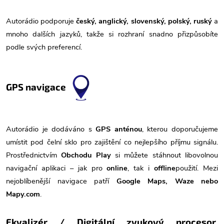
Autorádio podporuje
český, anglický, slovenský, polský, ruský
a
mnoho dalších jazyků, takže si rozhraní snadno přizpůsobíte
podle svých preferencí.
GPS navigace
Autorádio je dodáváno s
GPS anténou
, kterou doporučujeme
umístit pod čelní sklo pro zajištění co nejlepšího příjmu signálu.
Prostřednictvím
Obchodu Play
si můžete stáhnout libovolnou
navigační aplikaci – jak pro
online
, tak i
offline
použití. Mezi
nejoblíbenější navigace patří
Google Maps, Waze nebo
Mapy.com
.
Ekvalizér / Digitální zvukový procesor