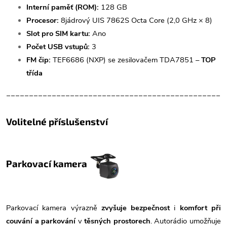
Interní paměť (ROM):
128 GB
Procesor:
8jádrový UIS 7862S Octa Core (2,0 GHz × 8)
Slot pro SIM kartu:
Ano
Počet USB vstupů:
3
FM čip:
TEF6686 (NXP) se zesilovačem TDA7851 –
TOP
třída
________________________________________________
Volitelné příslušenství
Parkovací kamera
Parkovací kamera výrazně
zvyšuje bezpečnost
i
komfort při
couvání a parkování
v
těsných prostorech
. Autorádio umožňuje