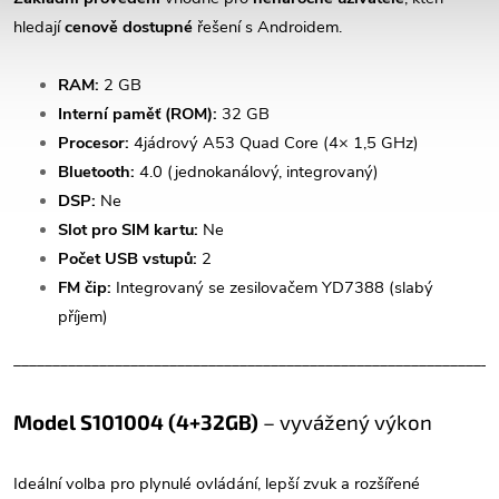
hledají
cenově dostupné
řešení s Androidem.
RAM:
2 GB
Interní paměť (ROM):
32 GB
Procesor:
4jádrový A53 Quad Core (4× 1,5 GHz)
Bluetooth:
4.0 (jednokanálový, integrovaný)
DSP:
Ne
Slot pro SIM kartu:
Ne
Počet USB vstupů:
2
FM čip:
Integrovaný se zesilovačem YD7388 (slabý
příjem)
______________________________________________________________
Model S101004 (4+32GB)
– vyvážený výkon
Ideální volba pro plynulé ovládání, lepší zvuk a rozšířené