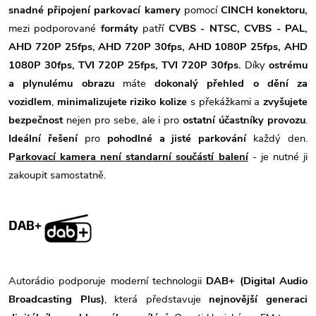
snadné připojení parkovací kamery
pomocí
CINCH konektoru,
mezi podporované
formáty
patří
CVBS - NTSC, CVBS - PAL,
AHD 720P 25fps, AHD 720P 30fps, AHD 1080P 25fps, AHD
1080P 30fps, TVI 720P 25fps, TVI 720P 30fps.
Díky
ostrému
a plynulému obrazu
máte
dokonalý přehled o dění za
vozidlem
,
minimalizujete riziko kolize
s překážkami a
zvyšujete
bezpečnost
nejen pro sebe, ale i pro
ostatní účastníky provozu
.
Ideální řešení
pro
pohodlné a jisté parkování
každý den.
P
arkovací kamera není standarní součástí balení
- je nutné ji
zakoupit samostatně.
DAB+
Autorádio podporuje moderní technologii
DAB+ (Digital Audio
Broadcasting Plus)
, která představuje
nejnovější generaci