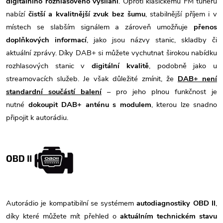
digitálního rozhlasového vysílání
. Oproti klasickému FM tuneru
nabízí
čistší a kvalitnější zvuk bez šumu
, stabilnější příjem i v
místech se slabším signálem a zároveň umožňuje
přenos
doplňkových informací
, jako jsou názvy stanic, skladby či
aktuální zprávy. Díky DAB+ si můžete vychutnat širokou nabídku
rozhlasových stanic v
digitální kvalitě
, podobně jako u
streamovacích služeb. Je však důležité zmínit, že
DAB+ není
standardní součástí balení
– pro jeho plnou funkčnost je
nutné
dokoupit DAB+ anténu s modulem
, kterou lze snadno
připojit k autorádiu.
OBD II
Autorádio je kompatibilní se systémem
autodiagnostiky OBD II
,
díky které můžete mít přehled o
aktuálním technickém stavu