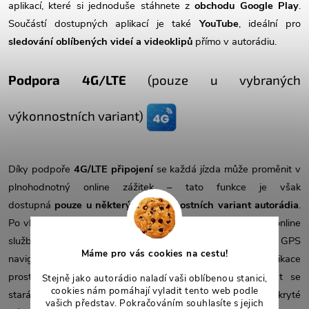
aplikací, které si jednoduše stáhnete z
obchodu Google Play
.
Součástí dostupných aplikací je také
YouTube
, ideální pro
sledování oblíbených videí a videoklipů
přímo v autorádiu.
Podpora 4G/LTE
(pouze u vybraných
výkonnostních variant)
Díky podpoře
4G/LTE připojení
se každá jízda může proměnit v
plnohodnotný online zážitek – tato funkce je však
dostupná
pouze u některých výkonnostních variant autorádia
.
Po vložení
datové SIM karty
umožňuje autorádio využívat online
služby, jako je streamování hudby z internetu, online GPS
Máme pro vás cookies na cestu!
navigace s aktuální dopravní situací nebo komunikace
prostřednictvím aplikací. O rychlý a stabilní přenos dat se
Stejně jako autorádio naladí vaši oblíbenou stanici,
cookies nám pomáhají vyladit tento web podle
stará
externí 4G anténa
, kterou lze diskrétně umístit na skryté
vašich představ. Pokračováním souhlasíte s jejich