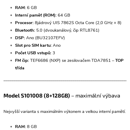
RAM:
6 GB
Interní paměť (ROM):
64 GB
Procesor:
8jádrový UIS 7862S Octa Core (2,0 GHz × 8)
Bluetooth:
5.0 (dvoukanálový, čip RTL8761)
DSP:
Ano (BU32107EFV)
Slot pro SIM kartu:
Ano
Počet USB vstupů:
3
FM čip:
TEF6686 (NXP) se zesilovačem TDA7851 –
TOP
třída
______________________________________________________________
Model S101008 (8+128GB)
– maximální výbava
Nejvyšší varianta s maximálním výkonem a velkou interní pamětí.
RAM:
8 GB