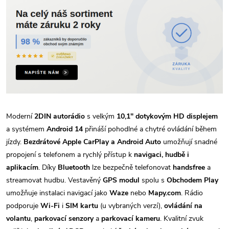
Moderní
2DIN autorádio
s velkým
10,1" dotykovým HD displejem
a systémem
Android 14
přináší pohodlné a chytré ovládání během
jízdy.
Bezdrátové Apple CarPlay a Android Auto
umožňují snadné
propojení s telefonem a rychlý přístup k
navigaci, hudbě i
aplikacím
. Díky
Bluetooth
lze bezpečně telefonovat
handsfree
a
streamovat hudbu. Vestavěný
GPS modul
spolu s
Obchodem Play
umožňuje instalaci navigací jako
Waze
nebo
Mapy.com
. Rádio
podporuje
Wi-Fi
i
SIM kartu
(u vybraných verzí),
ovládání na
volantu
,
parkovací senzory
a
parkovací kameru
. Kvalitní zvuk