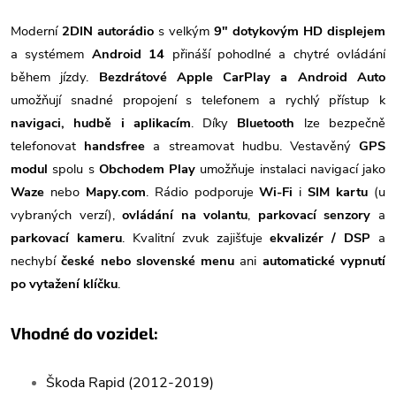
Moderní
2DIN autorádio
s velkým
9" dotykovým HD displejem
a systémem
Android 14
přináší pohodlné a chytré ovládání
během jízdy.
Bezdrátové Apple CarPlay a Android Auto
umožňují snadné propojení s telefonem a rychlý přístup k
navigaci, hudbě i aplikacím
. Díky
Bluetooth
lze bezpečně
telefonovat
handsfree
a streamovat hudbu. Vestavěný
GPS
modul
spolu s
Obchodem Play
umožňuje instalaci navigací jako
Waze
nebo
Mapy.com
. Rádio podporuje
Wi-Fi
i
SIM kartu
(u
vybraných verzí),
ovládání na volantu
,
parkovací senzory
a
parkovací kameru
. Kvalitní zvuk zajišťuje
ekvalizér / DSP
a
nechybí
české nebo slovenské menu
ani
automatické vypnutí
po vytažení klíčku
.
Vhodné do vozidel:
Škoda Rapid (2012-2019)