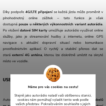
Díky podpoře
4G/LTE připojení
se každá jízda může proměnit v
plnohodnotný online zážitek – tato funkce je však
dostupná
pouze u některých výkonnostních variant autorádia
.
Po vložení
datové SIM karty
umožňuje autorádio využívat online
služby, jako je streamování hudby z internetu, online GPS
navigace s aktuální dopravní situací nebo komunikace
prostřednictvím aplikací. O rychlý a stabilní přenos dat se
stará
externí 4G anténa
, kterou lze diskrétně umístit na skryté
místo ve vozidle.
USB vstupy
Máme pro vás cookies na cestu!
Stejně jako autorádio naladí vaši oblíbenou stanici,
Autorádio je vybaveno
USB vstupy
vyvedenými pomocí
kabelů
cookies nám pomáhají vyladit tento web podle
vašich představ. Pokračováním souhlasíte s jejich
ze zadní strany autorádia
, což umožňuje jejich
pohodlné vedení