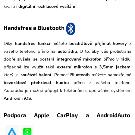
kvalitní
digitální rozhlasové vysílání
.
Handsfree a Bluetooth
Díky
handsfree funkci
můžete
bezdrátově přijímat hovory
z
vašeho telefonu přímo na
autorádiu
. O to, aby vás protistrana
dobře slyšela, se postará
integrovaný mikrofon
přímo v rádiu,
případně lze využít také
externí mikrofon s 3,5mm jackem
,
který je
součástí balení
. Pomocí
Bluetooth
můžete samozřejmě
bezdrátově přehrávat hudbu
přímo z vašeho telefonu.
Autorádio je možné připojit k telefonům s operačním systémem
Android
i
iOS
.
Podpora Apple CarPlay a AndroidAuto