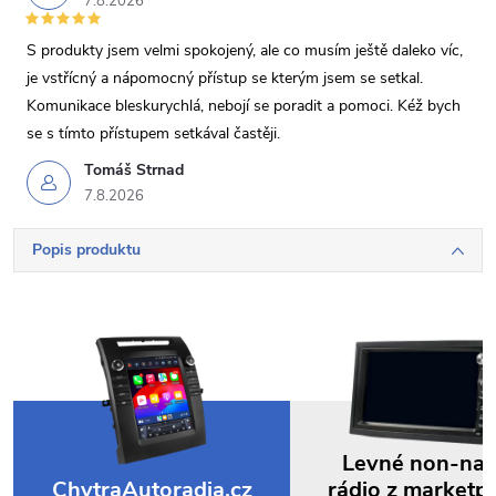
7.8.2026
S produkty jsem velmi spokojený, ale co musím ještě daleko víc,
je vstřícný a nápomocný přístup se kterým jsem se setkal.
Komunikace bleskurychlá, nebojí se poradit a pomoci. Kéž bych
se s tímto přístupem setkával častěji.
Tomáš Strnad
7.8.2026
Popis produktu
Levné non-na
ChytraAutoradia.cz
rádio z marketp