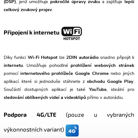
(DSP)
, jenž umožňuje
pokročilé úpravy zvuku
a zajišťuje
lepší
celkový zvukový projev
.
Připojení k internetu
Díky funkci
Wi-Fi Hotspot
lze
2DIN autorádio
snadno připojit k
internetu
. Umožňuje pohodlné
prohlížení webových stránek
pomocí
internetového prohlížeče Google Chrome
nebo jiných
aplikací, které si jednoduše stáhnete z
obchodu Google Play
.
Součástí dostupných aplikací je také
YouTube
, ideální pro
sledování oblíbených videí a videoklipů
přímo v autorádiu.
Podpora 4G/LTE
(pouze u vybraných
výkonnostních variant)