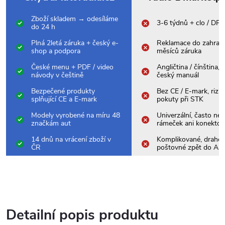
Zboží skladem → odesíláme
3-6 týdnů + clo / DP
do 24 h
Plná 2letá záruka + český e-
Reklamace do zahrani
shop a podpora
měsíců záruka
České menu + PDF / video
Angličtina / čínština,
návody v češtině
český manuál
Bezpečené produkty
Bez CE / E-mark, rizik
splňující CE a E-mark
pokuty při STK
Modely vyrobené na míru 48
Univerzální, často nes
značkám aut
rámeček ani konektor
14 dnů na vrácení zboží v
Komplikované, drahé
ČR
poštovné zpět do Asi
Detailní popis produktu