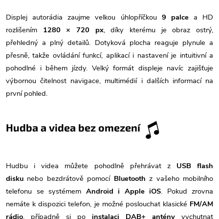
Displej autorádia zaujme velkou úhlopříčkou
9 palce
a HD
rozlišením
1280 × 720 px
, díky kterému je obraz ostrý,
přehledný a plný detailů. Dotyková plocha reaguje plynule a
přesně, takže ovládání funkcí, aplikací i nastavení je intuitivní a
pohodlné i během jízdy. Velký formát displeje navíc zajišťuje
výbornou čitelnost navigace, multimédií i dalších informací na
první pohled.
Hudba a videa bez omezení
Hudbu i videa můžete pohodlně přehrávat z
USB flash
disku
nebo bezdrátově pomocí
Bluetooth
z vašeho mobilního
telefonu se systémem
Android i Apple iOS
. Pokud zrovna
nemáte k dispozici telefon, je možné poslouchat klasické
FM/AM
rádio
, případně si po
instalaci DAB+ antény
vychutnat