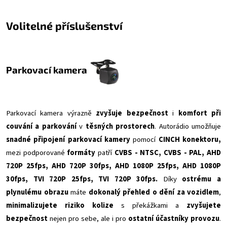
Volitelné příslušenství
Parkovací kamera
Parkovací kamera výrazně
zvyšuje bezpečnost
i
komfort při
couvání a parkování
v
těsných prostorech
. Autorádio umožňuje
snadné připojení parkovací kamery
pomocí
CINCH konektoru,
mezi podporované
formáty
patří
CVBS - NTSC, CVBS - PAL, AHD
720P 25fps, AHD 720P 30fps, AHD 1080P 25fps, AHD 1080P
30fps, TVI 720P 25fps, TVI 720P 30fps.
Díky
ostrému a
plynulému obrazu
máte
dokonalý přehled o dění za vozidlem
,
minimalizujete riziko kolize
s překážkami a
zvyšujete
bezpečnost
nejen pro sebe, ale i pro
ostatní účastníky provozu
.