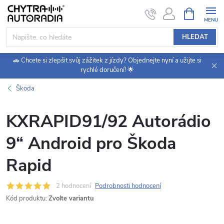
Přejít
NÁKUPNÍ
KOŠÍK
na
obsah
HLEDAT
🚗 Chcete si zlepšit svůj zážitek z jízdy? Objednejte nyní a užijte si
rychlé doručení! 🌟
Škoda
KXRAPID91/92 Autorádio
9“ Android pro Škoda
Rapid
2 hodnocení
Podrobnosti hodnocení
Kód produktu:
Zvolte variantu