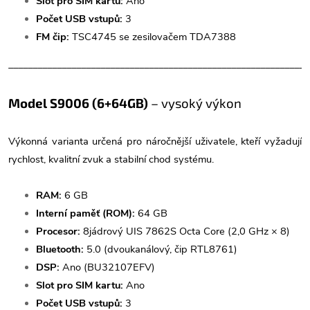
Slot pro SIM kartu:
Ano
Počet USB vstupů:
3
FM čip:
TSC4745 se zesilovačem TDA7388
______________________________________________________________
Model S9006 (6+64GB)
– vysoký výkon
Výkonná varianta určená pro náročnější uživatele, kteří vyžadují
rychlost, kvalitní zvuk a stabilní chod systému.
RAM:
6 GB
Interní paměť (ROM):
64 GB
Procesor:
8jádrový UIS 7862S Octa Core (2,0 GHz × 8)
Bluetooth:
5.0 (dvoukanálový, čip RTL8761)
DSP:
Ano (BU32107EFV)
Slot pro SIM kartu:
Ano
Počet USB vstupů:
3