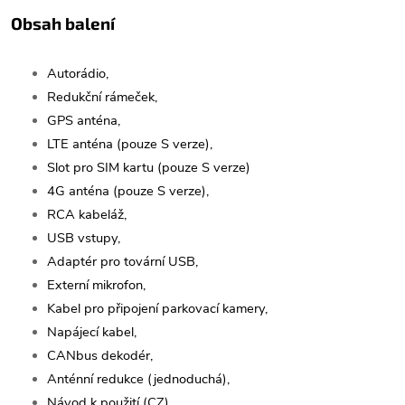
Obsah balení
Autorádio,
Redukční rámeček,
GPS anténa,
LTE anténa (pouze S verze),
Slot pro SIM kartu (pouze S verze)
4G anténa (pouze S verze),
RCA kabeláž,
USB vstupy,
Adaptér pro tovární USB,
Externí mikrofon,
Kabel pro připojení parkovací kamery,
Napájecí kabel,
CANbus dekodér,
Anténní redukce (jednoduchá),
Návod k použití (CZ).