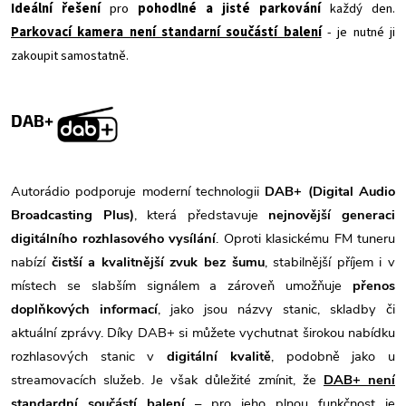
Ideální řešení
pro
pohodlné a jisté parkování
každý den.
Parkovací kamera není standarní součástí balení
- je nutné ji
zakoupit samostatně.
DAB+
Autorádio podporuje moderní technologii
DAB+ (Digital Audio
Broadcasting Plus)
, která představuje
nejnovější generaci
digitálního rozhlasového vysílání
. Oproti klasickému FM tuneru
nabízí
čistší a kvalitnější zvuk bez šumu
, stabilnější příjem i v
místech se slabším signálem a zároveň umožňuje
přenos
doplňkových informací
, jako jsou názvy stanic, skladby či
aktuální zprávy. Díky DAB+ si můžete vychutnat širokou nabídku
rozhlasových stanic v
digitální kvalitě
, podobně jako u
streamovacích služeb. Je však důležité zmínit, že
DAB+ není
standardní součástí balení
– pro jeho plnou funkčnost je