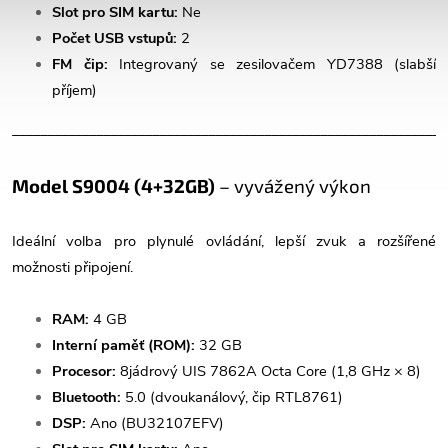
Slot pro SIM kartu:
Ne
Počet USB vstupů:
2
FM čip:
Integrovaný se zesilovačem YD7388 (slabší
příjem)
______________________________________________________________
Model S9004 (4+32GB)
– vyvážený výkon
Ideální volba pro plynulé ovládání, lepší zvuk a rozšířené
možnosti připojení.
RAM:
4 GB
Interní paměť (ROM):
32 GB
Procesor:
8jádrový UIS 7862A Octa Core (1,8 GHz × 8)
Bluetooth:
5.0 (dvoukanálový, čip RTL8761)
DSP:
Ano (BU32107EFV)