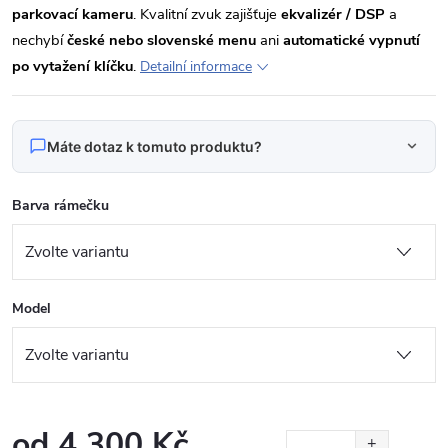
parkovací kameru
. Kvalitní zvuk zajišťuje
ekvalizér / DSP
a
nechybí
české nebo slovenské menu
ani
automatické vypnutí
po vytažení klíčku
.
Detailní informace
Máte dotaz k tomuto produktu?
Napište nám svůj dotaz
Barva rámečku
Odpovídáme v pracovní dny do 24 hodin na váš e‑mail.
KXRAPID91/92 Autorádio 9“ Android pro Škoda
Produkt:
Rapid
Model
Jméno
E‑mail
od
4 300 Kč