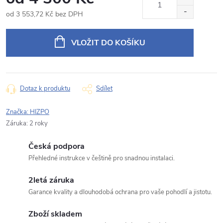
od
3 553,72 Kč
bez DPH
Měrná
Typ dotazu
cena:
VLOŽIT DO KOŠÍKU
Váš dotaz
Dotaz k produktu
Sdílet
Značka:
HIZPO
Záruka
:
2 roky
Česká podpora
Odeslat dotaz
Přehledné instrukce v češtině pro snadnou instalaci.
Odesláním souhlasíte se
zpracováním osobních údajů
.
2letá záruka
Garance kvality a dlouhodobá ochrana pro vaše pohodlí a jistotu.
Zboží skladem