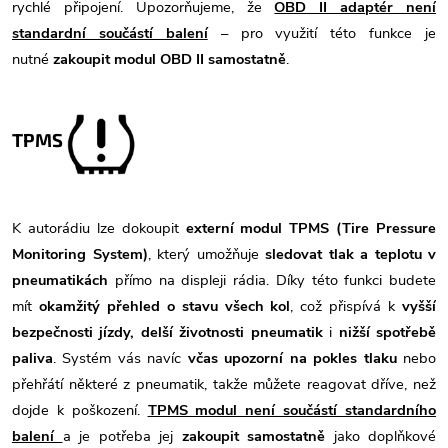
rychlé připojení. Upozorňujeme, že
OBD II adaptér není
standardní součástí balení
– pro využití této funkce je
nutné
zakoupit modul OBD II samostatně
.
TPMS
K autorádiu lze dokoupit
externí modul TPMS (Tire Pressure
Monitoring System)
, který umožňuje
sledovat tlak a teplotu v
pneumatikách
přímo na displeji rádia. Díky této funkci budete
mít
okamžitý přehled o stavu všech kol
, což přispívá k
vyšší
bezpečnosti jízdy, delší životnosti pneumatik
i
nižší spotřebě
paliva
. Systém vás navíc
včas upozorní na pokles tlaku
nebo
přehřátí některé z pneumatik, takže můžete reagovat dříve, než
dojde k poškození.
TPMS modul není součástí standardního
balení
a je potřeba jej
zakoupit samostatně
jako doplňkové