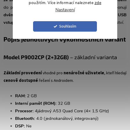
použitím. Více informací naleznete
zde
do přihrádky nebo středové konzole. Modely řady
P
disponují
Nastavení
dvěma USB vstupy
, zatímco modely řady
S
nabízejí
tři USB
vstupy
pro
současné připojení více zařízení
nebo příslušenství.
Souhlasím
Popis jednotlivých výkonnostních variant
Model P9
002CP (2+32GB)
– základní varianta
Základní provedení
vhodné pro
nenáročné uživatele
, kteří hledají
cenově dostupné
řešení s Androidem.
RAM:
2 GB
Interní paměť (ROM):
32 GB
Procesor:
4jádrový A53 Quad Core (4× 1,5 GHz)
Bluetooth:
4.0 (jednokanálový, integrovaný)
DSP:
Ne