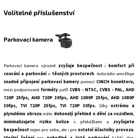
Volitelné příslušenství
Parkovací kamera
Parkovací kamera výrazně
zvyšuje bezpečnost
i
komfort při
couvání a parkování
v
těsných prostorech
. Autorádio umožňuje
snadné připojení parkovací kamery
pomocí
CINCH konektoru,
mezi podporované
formáty
patří
CVBS - NTSC, CVBS - PAL, AHD
720P 25fps, AHD 720P 30fps, AHD 1080P 25fps, AHD 1080P
30fps, TVI 720P 25fps, TVI 720P 30fps.
Díky
ostrému a
plynulému obrazu
máte
dokonalý přehled o dění za vozidlem
,
minimalizujete riziko kolize
s překážkami a
zvyšujete
bezpečnost
nejen pro sebe, ale i pro
ostatní účastníky provozu
.
Ideální řešení
pro
pohodlné a jisté parkování
každý den.