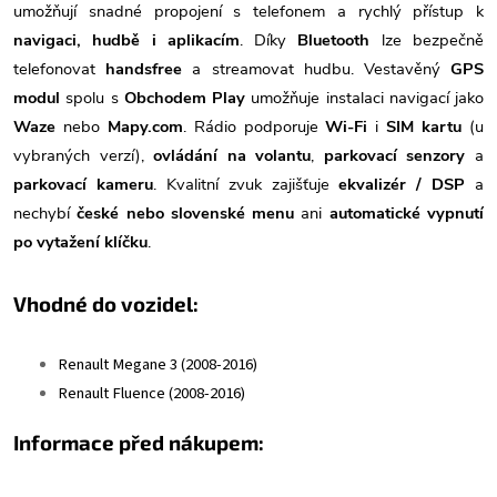
umožňují snadné propojení s telefonem a rychlý přístup k
navigaci, hudbě i aplikacím
. Díky
Bluetooth
lze bezpečně
telefonovat
handsfree
a streamovat hudbu. Vestavěný
GPS
modul
spolu s
Obchodem Play
umožňuje instalaci navigací jako
Waze
nebo
Mapy.com
. Rádio podporuje
Wi-Fi
i
SIM kartu
(u
vybraných verzí),
ovládání na volantu
,
parkovací senzory
a
parkovací kameru
. Kvalitní zvuk zajišťuje
ekvalizér / DSP
a
nechybí
české nebo slovenské menu
ani
automatické vypnutí
po vytažení klíčku
.
Vhodné do vozidel:
Renault Megane 3 (2008-2016)
Renault Fluence (2008-2016)
Informace před nákupem: