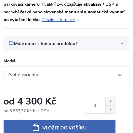
parkovací kameru
. Kvalitní zvuk zajišťuje
ekvalizér / DSP
a
nechybí
české nebo slovenské menu
ani
automatické vypnutí
po vytažení klíčku
.
Detailní informace
Máte dotaz k tomuto produktu?
Napište nám svůj dotaz
Model
Odpovídáme v pracovní dny do 24 hodin na váš e‑mail.
KXRNMGN92CB Autorádio 9" Android pro Renault
Produkt:
Megane 3
od
4 300 Kč
Jméno
od
3 553,72 Kč
bez DPH
Měrná
cena:
VLOŽIT DO KOŠÍKU
E‑mail