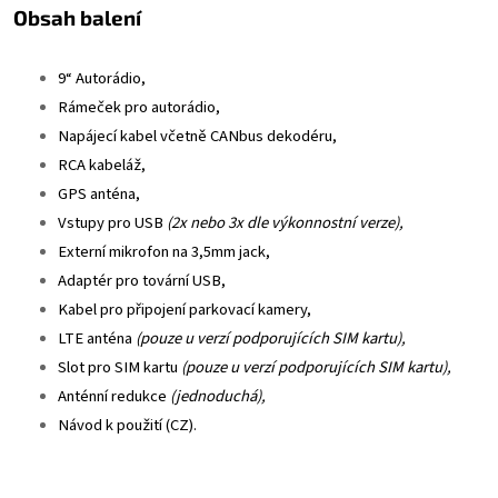
Obsah balení
9“ Autorádio,
Rámeček pro autorádio,
Napájecí kabel včetně CANbus dekodéru,
RCA kabeláž,
GPS anténa,
Vstupy pro USB
(2x nebo 3x dle výkonnostní verze),
Externí mikrofon na 3,5mm jack,
Adaptér pro tovární USB,
Kabel pro připojení parkovací kamery,
LTE anténa
(pouze u verzí podporujících SIM kartu),
Slot pro SIM kartu
(pouze u verzí podporujících SIM kartu),
Anténní redukce
(jednoduchá),
Návod k použití (CZ).