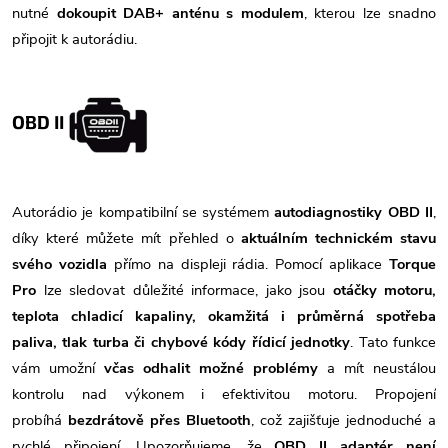
nutné
dokoupit DAB+ anténu s modulem
, kterou lze snadno
připojit k autorádiu.
OBD II
Autorádio je kompatibilní se systémem
autodiagnostiky OBD II
,
díky které můžete mít přehled o
aktuálním technickém stavu
svého vozidla
přímo na displeji rádia. Pomocí aplikace
Torque
Pro
lze sledovat důležité informace, jako jsou
otáčky motoru,
teplota chladicí kapaliny, okamžitá i průměrná spotřeba
paliva, tlak turba či chybové kódy řídicí jednotky
. Tato funkce
vám umožní
včas odhalit možné problémy
a mít neustálou
kontrolu nad výkonem i efektivitou motoru. Propojení
probíhá
bezdrátově přes Bluetooth
, což zajišťuje jednoduché a
rychlé připojení. Upozorňujeme, že
OBD II adaptér není