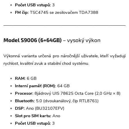
Počet USB vstupů:
3
FM čip:
TSC4745 se zesilovačem TDA7388
______________________________________________________________
Model S9006 (6+64GB)
– vysoký výkon
Výkonná varianta určená pro náročnější uživatele, kteří vyžadují
rychlost, kvalitní zvuk a stabilní chod systému.
RAM:
6 GB
Interní paměť (ROM):
64 GB
Procesor:
8jádrový UIS 7862S Octa Core (2,0 GHz × 8)
Bluetooth:
5.0 (dvoukanálový, čip RTL8761)
DSP:
Ano (BU32107EFV)
Slot pro SIM kartu:
Ano
Počet USB vstupů:
3