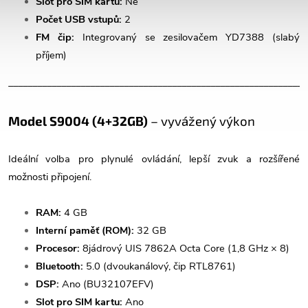
Slot pro SIM kartu:
Ne
Počet USB vstupů:
2
FM čip:
Integrovaný se zesilovačem YD7388 (slabý
příjem)
______________________________________________________________
Model S9004 (4+32GB)
– vyvážený výkon
Ideální volba pro plynulé ovládání, lepší zvuk a rozšířené
možnosti připojení.
RAM:
4 GB
Interní paměť (ROM):
32 GB
Procesor:
8jádrový UIS 7862A Octa Core (1,8 GHz × 8)
Bluetooth:
5.0 (dvoukanálový, čip RTL8761)
DSP:
Ano (BU32107EFV)
Slot pro SIM kartu:
Ano