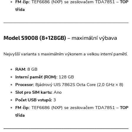
FM čip:
TEF6686 (NXP) se zesilovačem TDA7851 –
TOP
třída
______________________________________________________________
Model S9008 (8+128GB)
– maximální výbava
Nejvyšší varianta s maximálním výkonem a velkou interní pamětí.
RAM:
8 GB
Interní paměť (ROM):
128 GB
Procesor:
8jádrový UIS 7862S Octa Core (2,0 GHz × 8)
Slot pro SIM kartu:
Ano
Počet USB vstupů:
3
FM čip:
TEF6686 (NXP) se zesilovačem TDA7851 –
TOP
třída
______________________________________________________________