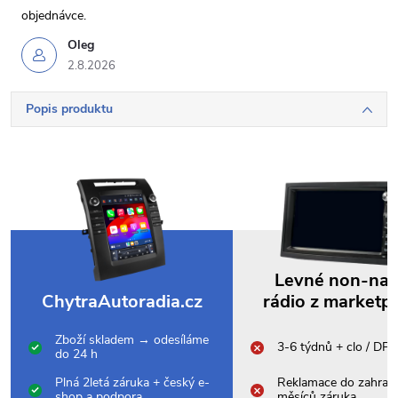
objednávce.
Oleg
2.8.2026
Popis produktu
Levné non-na
ChytraAutoradia.cz
rádio z marketp
Zboží skladem → odesíláme
3-6 týdnů + clo / DP
do 24 h
Plná 2letá záruka + český e-
Reklamace do zahrani
shop a podpora
měsíců záruka