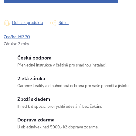
Typ dotazu
Dotaz k produktu
Sdílet
Značka:
HIZPO
Záruka
:
2 roky
Váš dotaz
Česká podpora
Přehledné instrukce v češtině pro snadnou instalaci.
2letá záruka
Garance kvality a dlouhodobá ochrana pro vaše pohodlí a jistotu.
Odeslat dotaz
Zboží skladem
Ihned k dispozici pro rychlé odeslání, bez čekání.
Odesláním souhlasíte se
zpracováním osobních údajů
.
Doprava zdarma
U objednávek nad 5000,- Kč doprava zdarma.