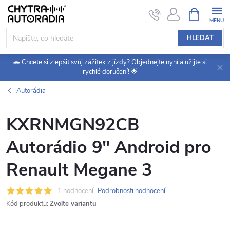
Přejít
NÁKUPNÍ
KOŠÍK
na
obsah
HLEDAT
🚗 Chcete si zlepšit svůj zážitek z jízdy? Objednejte nyní a užijte si
rychlé doručení! 🌟
Autorádia
KXRNMGN92CB
Autorádio 9" Android pro
Renault Megane 3
1 hodnocení
Podrobnosti hodnocení
Kód produktu:
Zvolte variantu