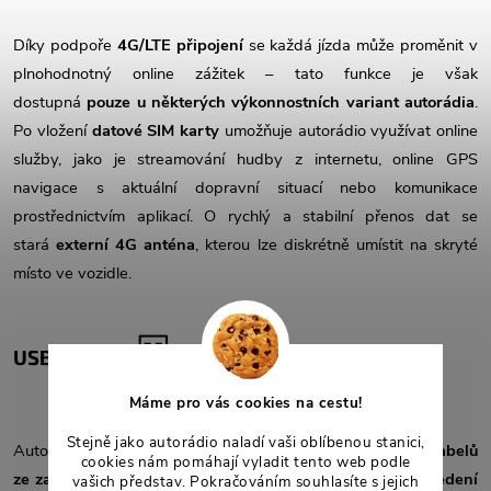
Díky podpoře
4G/LTE připojení
se každá jízda může proměnit v
plnohodnotný online zážitek – tato funkce je však
dostupná
pouze u některých výkonnostních variant autorádia
.
Po vložení
datové SIM karty
umožňuje autorádio využívat online
služby, jako je streamování hudby z internetu, online GPS
navigace s aktuální dopravní situací nebo komunikace
prostřednictvím aplikací. O rychlý a stabilní přenos dat se
stará
externí 4G anténa
, kterou lze diskrétně umístit na skryté
místo ve vozidle.
USB vstupy
Máme pro vás cookies na cestu!
Stejně jako autorádio naladí vaši oblíbenou stanici,
Autorádio je vybaveno
USB vstupy
vyvedenými pomocí
kabelů
cookies nám pomáhají vyladit tento web podle
ze zadní strany autorádia
, což umožňuje jejich
pohodlné vedení
vašich představ. Pokračováním souhlasíte s jejich