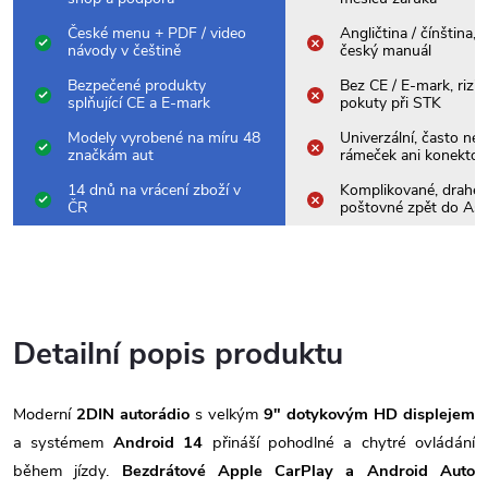
České menu + PDF / video
Angličtina / čínština,
návody v češtině
český manuál
Bezpečené produkty
Bez CE / E-mark, rizik
splňující CE a E-mark
pokuty při STK
Modely vyrobené na míru 48
Univerzální, často nes
značkám aut
rámeček ani konektor
14 dnů na vrácení zboží v
Komplikované, drahé
ČR
poštovné zpět do Asi
Detailní popis produktu
Moderní
2DIN autorádio
s velkým
9" dotykovým HD displejem
a systémem
Android 14
přináší pohodlné a chytré ovládání
během jízdy.
Bezdrátové Apple CarPlay a Android Auto