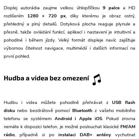
Displej autorádia zaujme velkou úhlopříčkou
9 palce
a HD
rozlišením
1280 × 720 px
, díky kterému je obraz ostrý,
přehledný a plný detailů. Dotyková plocha reaguje plynule a
přesně, takže ovládání funkcí, aplikací i nastavení je intuitivní a
pohodlné i během jízdy. Velký formát displeje navíc zajišťuje
výbornou čitelnost navigace, multimédií i dalších informací na
první pohled.
Hudba a videa bez omezení
Hudbu i videa můžete pohodlně přehrávat z
USB flash
disku
nebo bezdrátově pomocí
Bluetooth
z vašeho mobilního
telefonu se systémem
Android i Apple iOS
. Pokud zrovna
nemáte k dispozici telefon, je možné poslouchat klasické
FM/AM
rádio
, případně si po
instalaci DAB+ antény
vychutnat