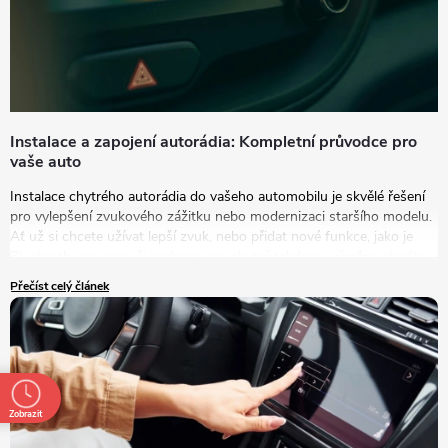
Instalace a zapojení autorádia: Kompletní průvodce pro
vaše auto
Instalace chytrého autorádia do vašeho automobilu je skvělé řešení
pro vylepšení zvukového zážitku nebo modernizaci staršího modelu.
Ať už si chcete užívat lepší zvuk, nebo přidat nové funkce, jako je
Bluetooth, navigace či podpora pro chytré telefony, výměna starého
autorádia za nový model je tou správnou volbou.
Přečíst celý článek
Zobrazit