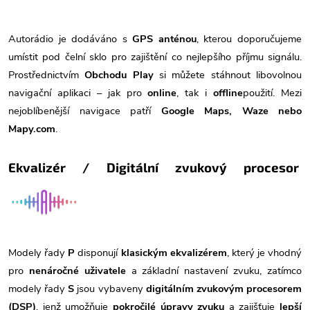
Autorádio je dodáváno s
GPS anténou
, kterou doporučujeme
umístit pod čelní sklo pro zajištění co nejlepšího příjmu signálu.
Prostřednictvím
Obchodu Play
si můžete stáhnout libovolnou
navigační aplikaci – jak pro
online
, tak i
offline
použití. Mezi
nejoblíbenější navigace patří
Google Maps, Waze nebo
Mapy.com
.
Ekvalizér / Digitální zvukový procesor
Modely řady
P
disponují
klasickým ekvalizérem
, který je vhodný
pro
nenáročné uživatele
a základní nastavení zvuku, zatímco
modely řady
S
jsou vybaveny
digitálním zvukovým procesorem
(DSP)
, jenž umožňuje
pokročilé úpravy zvuku
a zajišťuje
lepší