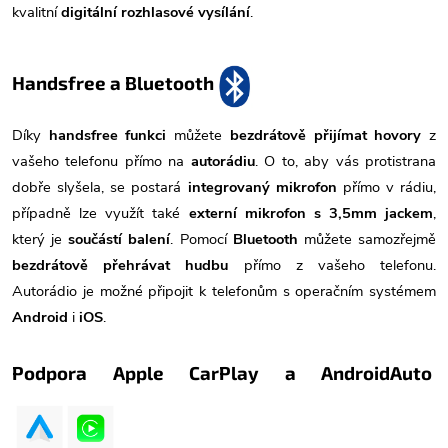
kvalitní
digitální rozhlasové vysílání
.
Handsfree a Bluetooth
Díky
handsfree funkci
můžete
bezdrátově přijímat hovory
z
vašeho telefonu přímo na
autorádiu
. O to, aby vás protistrana
dobře slyšela, se postará
integrovaný mikrofon
přímo v rádiu,
případně lze využít také
externí mikrofon s 3,5mm jackem
,
který je
součástí balení
. Pomocí
Bluetooth
můžete samozřejmě
bezdrátově přehrávat hudbu
přímo z vašeho telefonu.
Autorádio je možné připojit k telefonům s operačním systémem
Android
i
iOS
.
Podpora Apple CarPlay a AndroidAuto