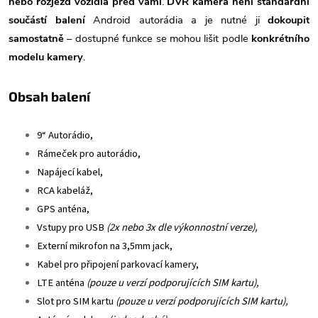
nebo rozjezd vozidla před vámi
.
DVR kamera není standardní
součástí balení
Android autorádia a je nutné ji
dokoupit
samostatně
– dostupné funkce se mohou lišit podle
konkrétního
modelu kamery
.
Obsah balení
9“ Autorádio,
Rámeček pro autorádio,
Napájecí kabel,
RCA kabeláž,
GPS anténa,
Vstupy pro USB
(2x nebo 3x dle výkonnostní verze),
Externí mikrofon na 3,5mm jack,
Kabel pro připojení parkovací kamery,
LTE anténa
(pouze u verzí podporujících SIM kartu),
Slot pro SIM kartu
(pouze u verzí podporujících SIM kartu),