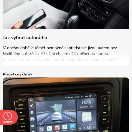
Jak vybrat autorádio
V dnešní době je téměř nemožné si představit jízdu autem bez
kvalitního autorádia. Ať už si chcete užít oblíbenou hudbu,
poslouchat podcasty nebo zůstat v kontaktu s děním ve světě
prostřednictvím živého vysílání, správný výběr rádia do auta může
výrazně zlepšit vaše zážitky na cestách. V tomto článku se podrobně
Přečíst celý článek
podíváme na to, jak vybrat autorádio, které bude nejlépe vyhovovat
vašim potřebám a představám.
Zobrazit