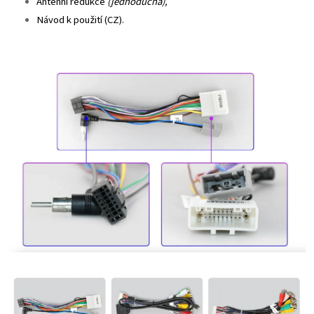
Anténní redukce
(jednoduchá),
Návod k použití (CZ).