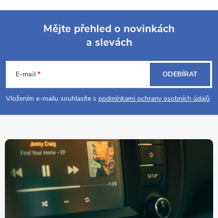
Mějte přehled o novinkách
a slevách
Z
á
E-mail
ODEBÍRAT
p
Vložením e-mailu souhlasíte s
podmínkami ochrany osobních údajů
a
t
í