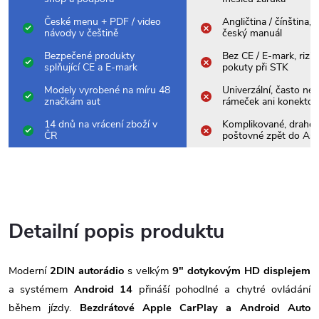
České menu + PDF / video
Angličtina / čínština,
návody v češtině
český manuál
Bezpečené produkty
Bez CE / E-mark, rizik
splňující CE a E-mark
pokuty při STK
Modely vyrobené na míru 48
Univerzální, často nes
značkám aut
rámeček ani konektor
14 dnů na vrácení zboží v
Komplikované, drahé
ČR
poštovné zpět do Asi
Detailní popis produktu
Moderní
2DIN autorádio
s velkým
9" dotykovým HD displejem
a systémem
Android 14
přináší pohodlné a chytré ovládání
během jízdy.
Bezdrátové Apple CarPlay a Android Auto