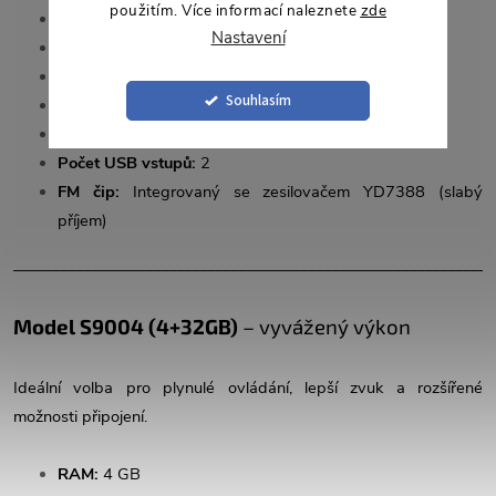
použitím. Více informací naleznete
zde
Interní paměť (ROM):
32 GB
Nastavení
Procesor:
4jádrový A53 Quad Core (4× 1,5 GHz)
Bluetooth:
4.0 (jednokanálový, integrovaný)
Souhlasím
DSP:
Ne
Slot pro SIM kartu:
Ne
Počet USB vstupů:
2
FM čip:
Integrovaný se zesilovačem YD7388 (slabý
příjem)
______________________________________________________________
Model S9004 (4+32GB)
– vyvážený výkon
Ideální volba pro plynulé ovládání, lepší zvuk a rozšířené
možnosti připojení.
RAM:
4 GB