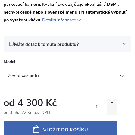
parkovací kameru
. Kvalitní zvuk zajišťuje
ekvalizér / DSP
a
nechybí
české nebo slovenské menu
ani
automatické vypnutí
po vytažení klíčku
.
Detailní informace
Máte dotaz k tomuto produktu?
Napište nám svůj dotaz
Model
Odpovídáme v pracovní dny do 24 hodin na váš e‑mail.
KXSBRFST9001 Autorádio 9" Android pro Subaru
Produkt:
Forester 3, Impreza
od
4 300 Kč
Jméno
od
3 553,72 Kč
bez DPH
Měrná
cena:
VLOŽIT DO KOŠÍKU
E‑mail