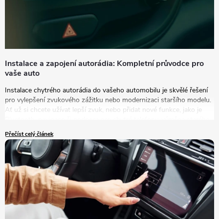
Instalace a zapojení autorádia: Kompletní průvodce pro
vaše auto
Instalace chytrého autorádia do vašeho automobilu je skvělé řešení
pro vylepšení zvukového zážitku nebo modernizaci staršího modelu.
Ať už si chcete užívat lepší zvuk, nebo přidat nové funkce, jako je
Bluetooth, navigace či podpora pro chytré telefony, výměna starého
autorádia za nový model je tou správnou volbou.
Přečíst celý článek