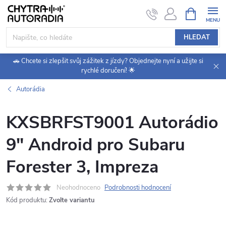
Přejít
NÁKUPNÍ
KOŠÍK
na
obsah
HLEDAT
🚗 Chcete si zlepšit svůj zážitek z jízdy? Objednejte nyní a užijte si
rychlé doručení! 🌟
Autorádia
KXSBRFST9001 Autorádio
9" Android pro Subaru
Forester 3, Impreza
Neohodnoceno
Podrobnosti hodnocení
Kód produktu:
Zvolte variantu