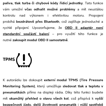
paliva, tlak turba či chybové kódy řídicí jednotky
. Tato funkce
vám umožní
včas odhalit možné problémy
a mít neustálou
kontrolu nad výkonem i efektivitou motoru. Propojení
probíhá
bezdrátově přes Bluetooth
, což zajišťuje jednoduché a
rychlé připojení. Upozorňujeme, že
OBD II adaptér není
standardní součástí balení
– pro využití této funkce je
nutné
zakoupit modul OBD II samostatně
.
TPMS
K autorádiu lze dokoupit
externí modul TPMS (Tire Pressure
Monitoring System)
, který umožňuje
sledovat tlak a teplotu v
pneumatikách
přímo na displeji rádia. Díky této funkci budete
mít
okamžitý přehled o stavu všech kol
, což přispívá k
vyšší
bezpečnosti jízdy, delší životnosti pneumatik
i
nižší spotřebě