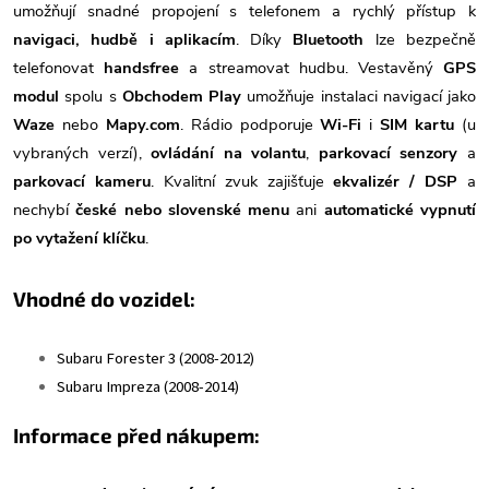
umožňují snadné propojení s telefonem a rychlý přístup k
navigaci, hudbě i aplikacím
. Díky
Bluetooth
lze bezpečně
telefonovat
handsfree
a streamovat hudbu. Vestavěný
GPS
modul
spolu s
Obchodem Play
umožňuje instalaci navigací jako
Waze
nebo
Mapy.com
. Rádio podporuje
Wi-Fi
i
SIM kartu
(u
vybraných verzí),
ovládání na volantu
,
parkovací senzory
a
parkovací kameru
. Kvalitní zvuk zajišťuje
ekvalizér / DSP
a
nechybí
české nebo slovenské menu
ani
automatické vypnutí
po vytažení klíčku
.
Vhodné do vozidel:
Subaru Forester 3 (2008-2012)
Subaru Impreza (2008-2014)
Informace před nákupem: