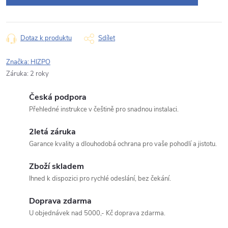
Typ dotazu
Dotaz k produktu
Sdílet
Značka:
HIZPO
Záruka
:
2 roky
Váš dotaz
Česká podpora
Přehledné instrukce v češtině pro snadnou instalaci.
2letá záruka
Garance kvality a dlouhodobá ochrana pro vaše pohodlí a jistotu.
Odeslat dotaz
Zboží skladem
Ihned k dispozici pro rychlé odeslání, bez čekání.
Odesláním souhlasíte se
zpracováním osobních údajů
.
Doprava zdarma
U objednávek nad 5000,- Kč doprava zdarma.