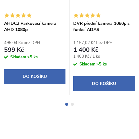
AHDC2 Parkovací kamera
DVR přední kamera 1080p s
AHD 1080p
funkcí ADAS
495,04 Kč bez DPH
1 157,02 Kč bez DPH
599 Kč
1 400 Kč
Měrná
1 400 Kč / 1 ks
Skladem
>5 ks
cena:
Skladem
>5 ks
DO KOŠÍKU
DO KOŠÍKU