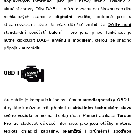
doplňkových informací
, jako jsou názvy stanic, skladby či
aktuální zprávy. Díky DAB+ si můžete vychutnat širokou nabídku
rozhlasových stanic v
digitální kvalitě
, podobně jako u
streamovacích služeb. Je však důležité zmínit, že
DAB+ není
standardní součástí balení
– pro jeho plnou funkčnost je
nutné
dokoupit DAB+ anténu s modulem
, kterou lze snadno
připojit k autorádiu.
OBD II
Autorádio je kompatibilní se systémem
autodiagnostiky OBD II
,
díky které můžete mít přehled o
aktuálním technickém stavu
svého vozidla
přímo na displeji rádia. Pomocí aplikace
Torque
Pro
lze sledovat důležité informace, jako jsou
otáčky motoru,
teplota chladicí kapaliny, okamžitá i průměrná spotřeba