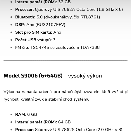
Interní paměť (ROM):
32 GB
Procesor:
8jádrový UIS 7862A Octa Core (1,8 GHz × 8)
Bluetooth:
5.0 (dvoukanálový, čip RTL8761)
DSP:
Ano (BU32107EFV)
Slot pro SIM kartu:
Ano
Počet USB vstupů:
3
FM čip:
TSC4745 se zesilovačem TDA7388
______________________________________________________________
Model S9006 (6+64GB)
– vysoký výkon
Výkonná varianta určená pro náročnější uživatele, kteří vyžadují
rychlost, kvalitní zvuk a stabilní chod systému.
RAM:
6 GB
Interní paměť (ROM):
64 GB
Procesor:
8jádrový UIS 7862S Octa Core (2,0 GHz × 8)