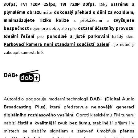
30fps, TVI 720P 25fps, TVI 720P 30fps.
Díky
ostrému a
plynulému obrazu
máte
dokonalý přehled o dění za vozidlem
,
minimalizujete riziko kolize
s překážkami a
zvyšujete
bezpečnost
nejen pro sebe, ale i pro
ostatní účastníky provozu
.
Ideální řešení
pro
pohodlné a jisté parkování
každý den.
Parkovací kamera není standarní součástí balení
- je nutné ji
zakoupit samostatně.
DAB+
Autorádio podporuje moderní technologii
DAB+ (Digital Audio
Broadcasting Plus)
, která představuje
nejnovější generaci
digitálního rozhlasového vysílání
. Oproti klasickému FM tuneru
nabízí
čistší a kvalitnější zvuk bez šumu
, stabilnější příjem i v
místech se slabším signálem a zároveň umožňuje
přenos