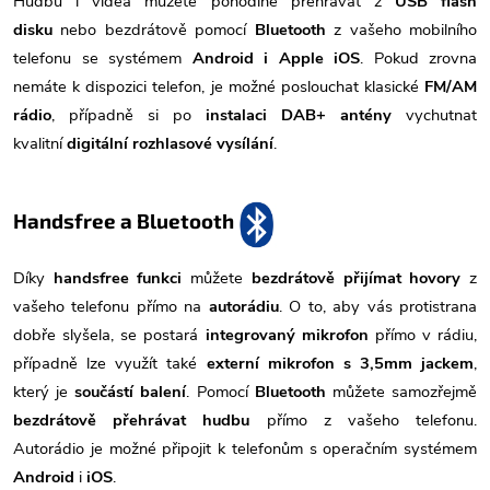
Hudbu i videa můžete pohodlně přehrávat z
USB flash
disku
nebo bezdrátově pomocí
Bluetooth
z vašeho mobilního
telefonu se systémem
Android i Apple iOS
. Pokud zrovna
nemáte k dispozici telefon, je možné poslouchat klasické
FM/AM
rádio
, případně si po
instalaci DAB+ antény
vychutnat
kvalitní
digitální rozhlasové vysílání
.
Handsfree a Bluetooth
Díky
handsfree funkci
můžete
bezdrátově přijímat hovory
z
vašeho telefonu přímo na
autorádiu
. O to, aby vás protistrana
dobře slyšela, se postará
integrovaný mikrofon
přímo v rádiu,
případně lze využít také
externí mikrofon s 3,5mm jackem
,
který je
součástí balení
. Pomocí
Bluetooth
můžete samozřejmě
bezdrátově přehrávat hudbu
přímo z vašeho telefonu.
Autorádio je možné připojit k telefonům s operačním systémem
Android
i
iOS
.