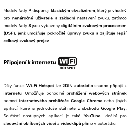
Modely řady
P
disponují
klasickým ekvalizérem
, který je vhodný
pro
nenáročné uživatele
a základní nastavení zvuku, zatímco
modely řady
S
jsou vybaveny
digitálním zvukovým procesorem
(DSP)
, jenž umožňuje
pokročilé úpravy zvuku
a zajišťuje
lepší
celkový zvukový projev
.
Připojení k internetu
Díky funkci
Wi-Fi Hotspot
lze
2DIN autorádio
snadno připojit k
internetu
. Umožňuje pohodlné
prohlížení webových stránek
pomocí
internetového prohlížeče Google Chrome
nebo jiných
aplikací, které si jednoduše stáhnete z
obchodu Google Play
.
Součástí dostupných aplikací je také
YouTube
, ideální pro
sledování oblíbených videí a videoklipů
přímo v autorádiu.