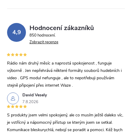
Hodnocení zákazníků
4,9
850 hodnocení
Zobrazit recenze
Rádio nám druhý měsíc a naprostá spokojenost , funguje
výborně . Jen nepřehrává některé formáty souborů hudebních i
video . GPS modul nefunguje , ale to nepotřebuji používám
stejně připojení přes internet Waze .
David Vesely
7.8.2026
S produkty jsem velmi spokojený, ale co musím ještě daleko víc,
je vstřícný a nápomocný přístup se kterým jsem se setkal.
Komunikace bleskurychlá, nebojí se poradit a pomoci. Kéž bych