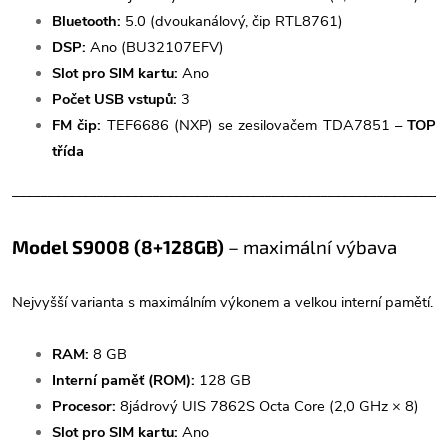
Bluetooth:
5.0 (dvoukanálový, čip RTL8761)
DSP:
Ano (BU32107EFV)
Slot pro SIM kartu:
Ano
Počet USB vstupů:
3
FM čip:
TEF6686 (NXP) se zesilovačem TDA7851 –
TOP
třída
______________________________________________________________
Model S9008 (8+128GB)
– maximální výbava
Nejvyšší varianta s maximálním výkonem a velkou interní pamětí.
RAM:
8 GB
Interní paměť (ROM):
128 GB
Procesor:
8jádrový UIS 7862S Octa Core (2,0 GHz × 8)
Slot pro SIM kartu:
Ano