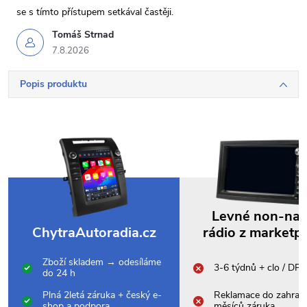
se s tímto přístupem setkával častěji.
Tomáš Strnad
7.8.2026
Popis produktu
Levné non-na
ChytraAutoradia.cz
rádio z marketp
Zboží skladem → odesíláme
3-6 týdnů + clo / DP
do 24 h
Plná 2letá záruka + český e-
Reklamace do zahrani
shop a podpora
měsíců záruka