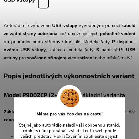
Autorádio je vybaveno
USB vstupy
vyvedenými pomocí
kabelů
ze zadní strany autorádia
, což umožňuje jejich
pohodlné vedení
do přihrádky nebo středové konzole. Modely řady
P
disponují
dvěma USB vstupy
, zatímco modely řady
S
nabízejí
tři USB
vstupy
pro
současné připojení více zařízení
nebo příslušenství.
Popis jednotlivých výkonnostních variant
Model P9
002CP (2+32GB)
– základní varianta
Základní provedení
vhodné pro
nenáročné uživatele
, kteří hledají
Máme pro vás cookies na cestu!
cenově dostupné
řešení s Androidem.
Stejně jako autorádio naladí vaši oblíbenou stanici,
cookies nám pomáhají vyladit tento web podle
RAM:
2 GB
vašich představ. Pokračováním souhlasíte s jejich