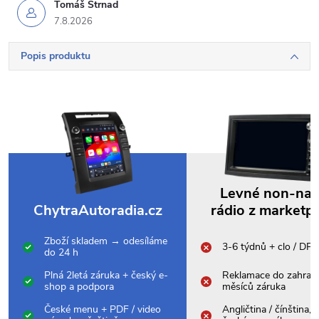
Tomáš Strnad
7.8.2026
Popis produktu
Levné non-na
ChytraAutoradia.cz
rádio z marketp
Zboží skladem → odesíláme
3-6 týdnů + clo / DP
do 24 h
Plná 2letá záruka + český e-
Reklamace do zahrani
shop a podpora
měsíců záruka
České menu + PDF / video
Angličtina / čínština,