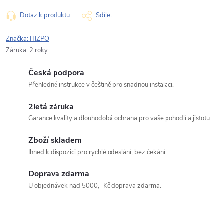
Typ dotazu
Dotaz k produktu
Sdílet
Značka:
HIZPO
Váš dotaz
Záruka
:
2 roky
Česká podpora
Přehledné instrukce v češtině pro snadnou instalaci.
2letá záruka
Garance kvality a dlouhodobá ochrana pro vaše pohodlí a jistotu.
Odeslat dotaz
Zboží skladem
Odesláním souhlasíte se
zpracováním osobních údajů
.
Ihned k dispozici pro rychlé odeslání, bez čekání.
Doprava zdarma
U objednávek nad 5000,- Kč doprava zdarma.