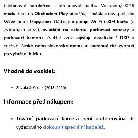
telefonovat
handsfree
a streamovat hudbu. Vestavěný
GPS
modul
spolu s
Obchodem Play
umožňuje instalaci navigací jako
Waze
nebo
Mapy.com
. Rádio podporuje
Wi-Fi
i
SIM kartu
(u
vybraných verzí),
ovládání na volantu
,
parkovací senzory
a
parkovací kameru
. Kvalitní zvuk zajišťuje
ekvalizér / DSP
a
nechybí
české nebo slovenské menu
ani
automatické vypnutí
po vytažení klíčku
.
Vhodné do vozidel:
Suzuki S-Cross (2013-2016)
Informace před nákupem:
Tovární parkovací kamera
není podporována
. Je
vyžadováno
dokoupit speciální kabeláž.