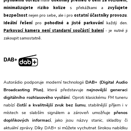
plynulému obrazu
máte
dokonalý přehled o dění za vozidlem
,
minimalizujete riziko kolize
s překážkami a
zvyšujete
bezpečnost
nejen pro sebe, ale i pro
ostatní účastníky provozu
.
Ideální řešení
pro
pohodlné a jisté parkování
každý den.
Parkovací kamera není standarní součástí balení
- je nutné ji
zakoupit samostatně.
DAB+
Autorádio podporuje moderní technologii
DAB+ (Digital Audio
Broadcasting Plus)
, která představuje
nejnovější generaci
digitálního rozhlasového vysílání
. Oproti klasickému FM tuneru
nabízí
čistší a kvalitnější zvuk bez šumu
, stabilnější příjem i v
místech se slabším signálem a zároveň umožňuje
přenos
doplňkových informací
, jako jsou názvy stanic, skladby či
aktuální zprávy. Díky DAB+ si můžete vychutnat širokou nabídku