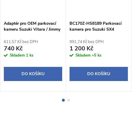
Adaptér pro OEM parkovací
BC170Z-HS8189 Parkovací
kameru Suzuki Vitara / Jimmy
kamera pro Suzuki SX4
/ SX4 / S-Cross / Swift
hatchback, Alto, Grand Vitara,
Jimny, S-Cross
611,57 Kč bez DPH
991,74 Kč bez DPH
740 Kč
1 200 Kč
Skladem
1 ks
Skladem
>5 ks
DO KOŠÍKU
DO KOŠÍKU