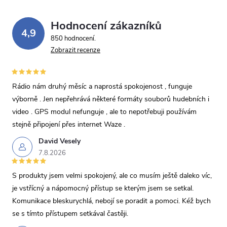
Hodnocení zákazníků
4,9
850 hodnocení
Zobrazit recenze
Rádio nám druhý měsíc a naprostá spokojenost , funguje
výborně . Jen nepřehrává některé formáty souborů hudebních i
video . GPS modul nefunguje , ale to nepotřebuji používám
stejně připojení přes internet Waze .
David Vesely
7.8.2026
S produkty jsem velmi spokojený, ale co musím ještě daleko víc,
je vstřícný a nápomocný přístup se kterým jsem se setkal.
Komunikace bleskurychlá, nebojí se poradit a pomoci. Kéž bych
se s tímto přístupem setkával častěji.