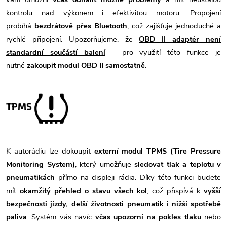
kontrolu nad výkonem i efektivitou motoru. Propojení
probíhá
bezdrátově přes Bluetooth
, což zajišťuje jednoduché a
rychlé připojení. Upozorňujeme, že
OBD II adaptér není
standardní součástí balení
– pro využití této funkce je
nutné
zakoupit modul OBD II samostatně
.
TPMS
K autorádiu lze dokoupit
externí modul TPMS (Tire Pressure
Monitoring System)
, který umožňuje
sledovat tlak a teplotu v
pneumatikách
přímo na displeji rádia. Díky této funkci budete
mít
okamžitý přehled o stavu všech kol
, což přispívá k
vyšší
bezpečnosti jízdy, delší životnosti pneumatik
i
nižší spotřebě
paliva
. Systém vás navíc
včas upozorní na pokles tlaku
nebo