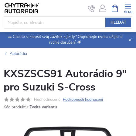
Přejít
NÁKUPNÍ
KOŠÍK
na
obsah
HLEDAT
🚗 Chcete si zlepšit svůj zážitek z jízdy? Objednejte nyní a užijte si
rychlé doručení! 🌟
Autorádia
KXSZSCS91 Autorádio 9"
pro Suzuki S-Cross
Neohodnoceno
Podrobnosti hodnocení
Kód produktu:
Zvolte variantu