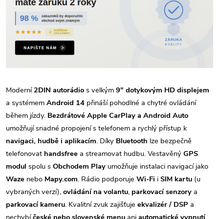
Moderní
2DIN autorádio
s velkým
9" dotykovým HD displejem
a systémem
Android 14
přináší pohodlné a chytré ovládání
během jízdy.
Bezdrátové Apple CarPlay a Android Auto
umožňují snadné propojení s telefonem a rychlý přístup k
navigaci, hudbě i aplikacím
. Díky
Bluetooth
lze bezpečně
telefonovat
handsfree
a streamovat hudbu. Vestavěný
GPS
modul
spolu s
Obchodem Play
umožňuje instalaci navigací jako
Waze
nebo
Mapy.com
. Rádio podporuje
Wi-Fi
i
SIM kartu
(u
vybraných verzí),
ovládání na volantu
,
parkovací senzory
a
parkovací kameru
. Kvalitní zvuk zajišťuje
ekvalizér / DSP
a
nechybí
české nebo slovenské menu
ani
automatické vypnutí