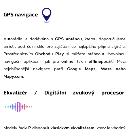
GPS navigace
Autorádio je dodáváno s
GPS anténou
, kterou doporučujeme
umístit pod čelní sklo pro zajištění co nejlepšího příjmu signálu.
Prostřednictvím
Obchodu Play
si můžete stáhnout libovolnou
navigační aplikaci – jak pro
online
, tak i
offline
použití. Mezi
nejoblíbenější navigace patří
Google Maps, Waze nebo
Mapy.com
.
Ekvalizér / Digitální zvukový procesor
Modely řady
P
disponují
klasickým ekvalizérem
, který je vhodný