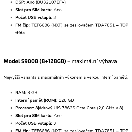
DSP:
Ano (BU32107EFV)
Slot pro SIM kartu:
Ano
Počet USB vstupů:
3
FM čip:
TEF6686 (NXP) se zesilovačem TDA7851 –
TOP
třída
______________________________________________________________
Model S9008 (8+128GB)
– maximální výbava
Nejvyšší varianta s maximálním výkonem a velkou interní pamětí.
RAM:
8 GB
Interní paměť (ROM):
128 GB
Procesor:
8jádrový UIS 7862S Octa Core (2,0 GHz × 8)
Slot pro SIM kartu:
Ano
Počet USB vstupů:
3
FM čip:
TEF6686 (NXP) se zesilovačem TDA7851 –
TOP