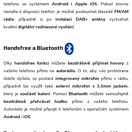
telefonu se systémem
Android i Apple iOS
. Pokud zrovna
nemáte k dispozici telefon, je možné poslouchat klasické
FM/AM
rádio
, případně si po
instalaci DAB+ antény
vychutnat
kvalitní
digitální rozhlasové vysílání
.
Handsfree a Bluetooth
Díky
handsfree funkci
můžete
bezdrátově přijímat hovory
z
vašeho telefonu přímo na
autorádiu
. O to, aby vás protistrana
dobře slyšela, se postará
integrovaný mikrofon
přímo v rádiu,
případně lze využít také
externí mikrofon s 3,5mm jackem
,
který je
součástí balení
. Pomocí
Bluetooth
můžete samozřejmě
bezdrátově přehrávat hudbu
přímo z vašeho telefonu.
Autorádio je možné připojit k telefonům s operačním systémem
Android
i
iOS
.