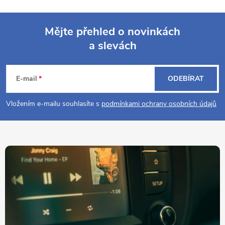
Mějte přehled o novinkách
a slevách
Z
á
E-mail
ODEBÍRAT
p
Vložením e-mailu souhlasíte s
podmínkami ochrany osobních údajů
a
t
í