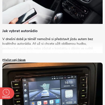
Jak vybrat autorádio
V dnešní době je téměř nemožné si představit jízdu autem bez
kvalitního autorádia. Ať už si chcete užít oblíbenou hudbu,
poslouchat podcasty nebo zůstat v kontaktu s děním ve světě
prostřednictvím živého vysílání, správný výběr rádia do auta může
výrazně zlepšit vaše zážitky na cestách. V tomto článku se podrobně
Přečíst celý článek
podíváme na to, jak vybrat autorádio, které bude nejlépe vyhovovat
vašim potřebám a představám.
Zobrazit