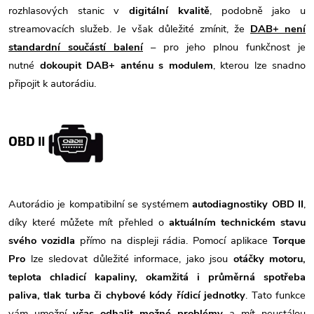
rozhlasových stanic v
digitální kvalitě
, podobně jako u
streamovacích služeb. Je však důležité zmínit, že
DAB+ není
standardní součástí balení
– pro jeho plnou funkčnost je
nutné
dokoupit DAB+ anténu s modulem
, kterou lze snadno
připojit k autorádiu.
OBD II
Autorádio je kompatibilní se systémem
autodiagnostiky OBD II
,
díky které můžete mít přehled o
aktuálním technickém stavu
svého vozidla
přímo na displeji rádia. Pomocí aplikace
Torque
Pro
lze sledovat důležité informace, jako jsou
otáčky motoru,
teplota chladicí kapaliny, okamžitá i průměrná spotřeba
paliva, tlak turba či chybové kódy řídicí jednotky
. Tato funkce
vám umožní
včas odhalit možné problémy
a mít neustálou