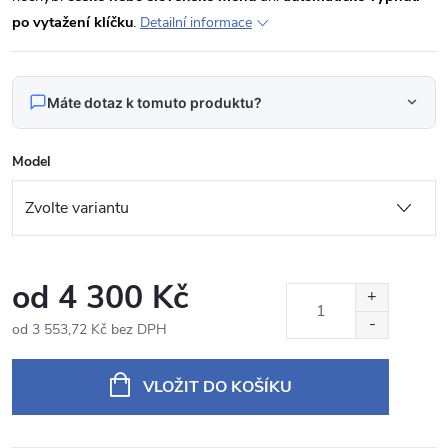
po vytažení klíčku
.
Detailní informace
Máte dotaz k tomuto produktu?
Napište nám svůj dotaz
Model
Odpovídáme v pracovní dny do 24 hodin na váš e‑mail.
Produkt:
KXSZSCS91 Autorádio 9" pro Suzuki S-Cross
Jméno
od
4 300 Kč
od
3 553,72 Kč
bez DPH
Měrná
E‑mail
cena:
VLOŽIT DO KOŠÍKU