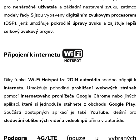
pro
nenáročné uživatele
a základní nastavení zvuku, zatímco
modely řady
S
jsou vybaveny
digitálním zvukovým procesorem
(DSP)
, jenž umožňuje
pokročilé úpravy zvuku
a zajišťuje
lepší
celkový zvukový projev
.
Připojení k internetu
Díky funkci
Wi-Fi Hotspot
lze
2DIN autorádio
snadno připojit k
internetu
. Umožňuje pohodlné
prohlížení webových stránek
pomocí
internetového prohlížeče Google Chrome
nebo jiných
aplikací, které si jednoduše stáhnete z
obchodu Google Play
.
Součástí dostupných aplikací je také
YouTube
, ideální pro
sledování oblíbených videí a videoklipů
přímo v autorádiu.
Podpora 4G/LTE
(pouze u vybraných