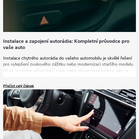
Instalace a zapojení autorádia: Kompletní průvodce pro
vaše auto
Instalace chytrého autorádia do vašeho automobilu je skvělé řešení
pro vylepšení zvukového zážitku nebo modernizaci staršího modelu.
Ať už si chcete užívat lepší zvuk, nebo přidat nové funkce, jako je
Bluetooth, navigace či podpora pro chytré telefony, výměna starého
autorádia za nový model je tou správnou volbou.
Přečíst celý článek