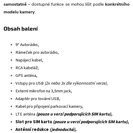
samostatně
– dostupné funkce se mohou lišit podle
konkrétního
modelu kamery
.
Obsah balení
9“ Autorádio,
Rámeček pro autorádio,
Napájecí kabel,
RCA kabeláž,
GPS anténa,
Vstupy pro USB
(2x nebo 3x dle výkonnostní verze),
Externí mikrofon na 3,5mm jack,
Adaptér pro tovární USB,
Kabel pro připojení parkovací kamery,
LTE anténa
(pouze u verzí podporujících SIM kartu),
Slot pro SIM kartu
(pouze u verzí podporujících SIM kartu),
Anténní redukce
(jednoduchá),