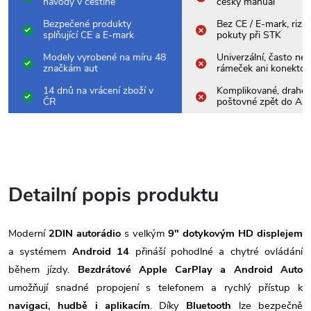
návody v češtině
český manuál
Bezpečené produkty
Bez CE / E-mark, rizik
splňující CE a E-mark
pokuty při STK
Modely vyrobené na míru 48
Univerzální, často nes
značkám aut
rámeček ani konektor
14 dnů na vrácení zboží v
Komplikované, drahé
ČR
poštovné zpět do Asi
Detailní popis produktu
Moderní
2DIN autorádio
s velkým
9" dotykovým HD displejem
a systémem
Android 14
přináší pohodlné a chytré ovládání
během jízdy.
Bezdrátové Apple CarPlay a Android Auto
umožňují snadné propojení s telefonem a rychlý přístup k
navigaci, hudbě i aplikacím
. Díky
Bluetooth
lze bezpečně