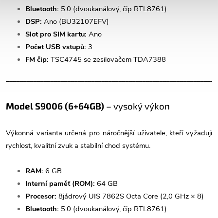
Bluetooth:
5.0 (dvoukanálový, čip RTL8761)
DSP:
Ano (BU32107EFV)
Slot pro SIM kartu:
Ano
Počet USB vstupů:
3
FM čip:
TSC4745 se zesilovačem TDA7388
______________________________________________________________
Model S9006 (6+64GB)
– vysoký výkon
Výkonná varianta určená pro náročnější uživatele, kteří vyžadují
rychlost, kvalitní zvuk a stabilní chod systému.
RAM:
6 GB
Interní paměť (ROM):
64 GB
Procesor:
8jádrový UIS 7862S Octa Core (2,0 GHz × 8)
Bluetooth:
5.0 (dvoukanálový, čip RTL8761)