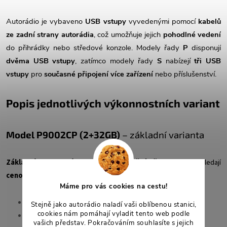
Autorádio je vybaveno
USB vstupy
vyvedenými pomocí
kabelů
ze zadní strany autorádia
, což umožňuje jejich
pohodlné vedení
do přihrádky nebo středové konzole. Modely řady
P
disponují
dvěma USB vstupy
, zatímco modely řady
S
nabízejí
tři USB
vstupy
pro
současné připojení více zařízení
nebo příslušenství.
Popis jednotlivých výkonnostních variant
Model P9
002CP (2+32GB)
– základní varianta
Základní provedení
vhodné pro
nenáročné uživatele
, kteří hledají
cenově dostupné
řešení s Androidem.
Máme pro vás cookies na cestu!
RAM:
2 GB
Stejně jako autorádio naladí vaši oblíbenou stanici,
cookies nám pomáhají vyladit tento web podle
Interní paměť (ROM):
32 GB
vašich představ. Pokračováním souhlasíte s jejich