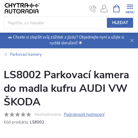
Přejít
NÁKUPNÍ
KOŠÍK
na
obsah
HLEDAT
🚗 Chcete si zlepšit svůj zážitek z jízdy? Objednejte nyní a užijte si
rychlé doručení! 🌟
Parkovací kamery
LS8002 Parkovací kamera
do madla kufru AUDI VW
ŠKODA
Neohodnoceno
Podrobnosti hodnocení
Kód produktu:
LS8002