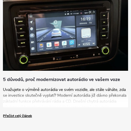
5 důvodů, proč modernizovat autorádio ve vašem voze
Uvažujete o výměně autorádia ve svém vozidle, ale stále váháte, zda
se investice skutečně vyplatí? Moderní autorádia již dávno překonala
základní funkce přehrávání rádia a CD. Dnešní chytrá autorádia
představují komplexní multimediální centra, která zásadním
způsobem zvyšují komfort, bezpečnost i zábavu během každé jízdy.
Přečíst celý článek
V tomto článku vám představíme pět přesvědčivých důvodů, proč
byste měli zvážit modernizaci vašeho zastaralého autorádia za nové
řešení.