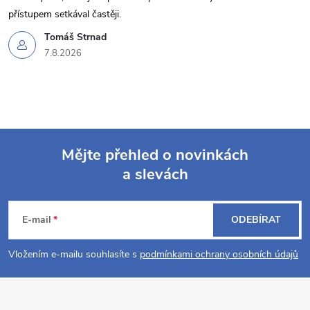
přístupem setkával častěji.
Tomáš Strnad
7.8.2026
Mějte přehled o novinkách
a slevách
Z
á
E-mail
ODEBÍRAT
p
Vložením e-mailu souhlasíte s
podmínkami ochrany osobních údajů
a