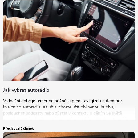
Jak vybrat autorádio
V dnešní době je téměř nemožné si představit jízdu autem bez
kvalitního autorádia. Ať už si chcete užít oblíbenou hudbu,
poslouchat podcasty nebo zůstat v kontaktu s děním ve světě
prostřednictvím živého vysílání, správný výběr rádia do auta může
výrazně zlepšit vaše zážitky na cestách. V tomto článku se podrobně
Přečíst celý článek
podíváme na to, jak vybrat autorádio, které bude nejlépe vyhovovat
vašim potřebám a představám.