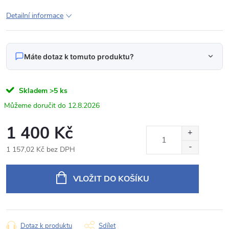
Detailní informace
Máte dotaz k tomuto produktu?
Napište nám svůj dotaz
Skladem
>5 ks
Odpovídáme v pracovní dny do 24 hodin na váš e‑mail.
12.8.2026
LS8002 Parkovací kamera do madla kufru AUDI
1 400 Kč
Produkt:
VW ŠKODA
1 157,02 Kč bez DPH
Jméno
Měrná
cena:
VLOŽIT DO KOŠÍKU
E‑mail
Dotaz k produktu
Sdílet