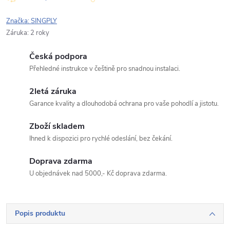
Typ dotazu
Značka:
SINGPLY
Záruka
:
2 roky
Česká podpora
Váš dotaz
Přehledné instrukce v češtině pro snadnou instalaci.
2letá záruka
Garance kvality a dlouhodobá ochrana pro vaše pohodlí a jistotu.
Zboží skladem
Ihned k dispozici pro rychlé odeslání, bez čekání.
Odeslat dotaz
Doprava zdarma
Odesláním souhlasíte se
zpracováním osobních údajů
.
U objednávek nad 5000,- Kč doprava zdarma.
Popis produktu