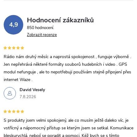
Hodnocení zákazníků
4,9
850 hodnocení
Zobrazit recenze
Rádio nám druhý měsíc a naprostá spokojenost , funguje výborně .
Jen nepřehrává některé formáty souborů hudebních i video . GPS
modul nefunguje , ale to nepotřebuji používám stejně připojení přes
internet Waze .
David Vesely
7.8.2026
S produkty jsem velmi spokojený, ale co musím ještě daleko víc, je
vstřícný a nápomocný přístup se kterým jsem se setkal. Komunikace
bleskurychlá, nebojí se poradit a pomoci. Kéž bych se s tímto