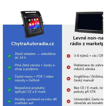
Levné non-na
ChytraAutoradia.cz
rádio z marketp
Zboží skladem → odesíláme
3-6 týdnů + clo / DP
do 24 h
Plná 2letá záruka + český e-
Reklamace do zahrani
shop a podpora
měsíců záruka
České menu + PDF / video
Angličtina / čínština,
návody v češtině
český manuál
Bezpečené produkty
Bez CE / E-mark, rizik
splňující CE a E-mark
pokuty při STK
Modely vyrobené na míru 48
Univerzální, často nes
značkám aut
rámeček ani konektor