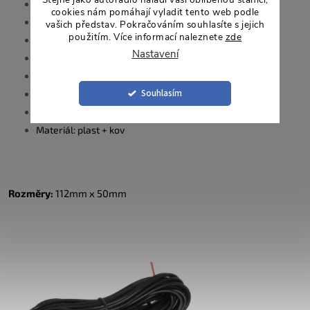
poměr: Lepší než 48 dB
cookies nám pomáhají vyladit tento web podle
Úhel objektivu: 170°
vašich představ. Pokračováním souhlasíte s jejich
použitím. Více informací naleznete
zde
Provozní teplota: -20°C+70°C RH95%
Nastavení
Skladovací teplota: -40°C+100°C RH95%
Pracovní výkon (DC): 12V-24V
Souhlasím
Watt Spotřeba proudu: 90mA Max
RCA kabel
Materiál: plast + kov
Rozměry:
112mm x 50mm