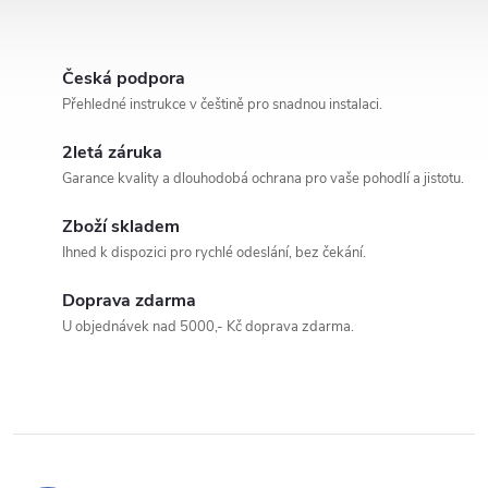
bezdrátového Apple CarPlay a
bezdrátového Apple CarPlay a
Android Auto, Bluetooth
Android Auto, Bluetooth
O
handsfree, WebLink 3.0 a...
handsfree, WebLink 3.0 a...
v
Česká podpora
Přehledné instrukce v češtině pro snadnou instalaci.
l
2letá záruka
á
Garance kvality a dlouhodobá ochrana pro vaše pohodlí a jistotu.
d
Zboží skladem
a
Ihned k dispozici pro rychlé odeslání, bez čekání.
c
Doprava zdarma
U objednávek nad 5000,- Kč doprava zdarma.
í
p
r
v