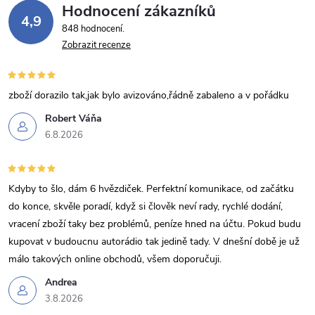
Hodnocení zákazníků
k
4,9
848 hodnocení
y
Zobrazit recenze
v
zboží dorazilo tak,jak bylo avizováno,řádně zabaleno a v pořádku
ý
Robert Váňa
p
6.8.2026
i
s
Kdyby to šlo, dám 6 hvězdiček. Perfektní komunikace, od začátku
do konce, skvěle poradí, když si člověk neví rady, rychlé dodání,
u
vracení zboží taky bez problémů, peníze hned na účtu. Pokud budu
kupovat v budoucnu autorádio tak jedině tady. V dnešní době je už
málo takových online obchodů, všem doporučuji.
Andrea
3.8.2026