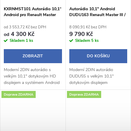
KXRNMST101 Autorádio 10,1“
Autorádio 10,1" Android
Android pro Renault Master
DUDU163 Renault Master III /
Opel Movano
od 3 553,72 Kč bez DPH
8 090,91 Kč bez DPH
4 300 Kč
9 790 Kč
od
Skladem
1 ks
Skladem
5 ks
ZOBRAZIT
DO KOŠÍKU
Moderní 2DIN autorádio s
Moderní 2DIN autorádio
velkým 10,1" dotykovým HD
DUDU5S s velkým 10,1"
displejem a systémem Android
dotykovým displejem
14 přináší pohodlné a chytré
1280×720 px a praktickým
Doprava ZDARMA
Doprava ZDARMA
ovládání během jízdy.
otočným potenciometrem
Bezdrátové Apple CarPlay a
nabízí pohodlné a intuitivní
Android Auto...
ovládání během jízdy.
Operační...