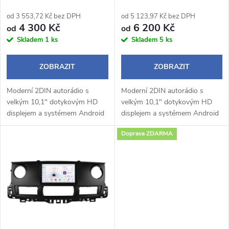
p
r
od 3 553,72 Kč bez DPH
od 5 123,97 Kč bez DPH
r
4 300 Kč
6 200 Kč
od
od
o
Skladem
1 ks
Skladem
5 ks
o
d
ZOBRAZIT
ZOBRAZIT
d
u
Moderní 2DIN autorádio s
Moderní 2DIN autorádio s
u
velkým 10,1" dotykovým HD
velkým 10,1" dotykovým HD
k
displejem a systémem Android
displejem a systémem Android
k
14 přináší pohodlné a chytré
14 přináší pohodlné a chytré
Doprava ZDARMA
ovládání během jízdy.
ovládání během jízdy.
t
Bezdrátové Apple CarPlay a
Bezdrátové Apple CarPlay a
t
Android Auto...
Android Auto...
ů
ů