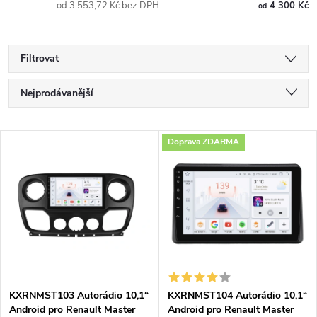
od 3 553,72 Kč bez DPH
4 300 Kč
od
Filtrovat
Ř
Nejprodávanější
a
Nejlevnější
V
Doprava ZDARMA
Nejdražší
z
ý
Abecedně
e
p
n
i
í
s
p
KXRNMST103 Autorádio 10,1“
KXRNMST104 Autorádio 10,1“
Android pro Renault Master
Android pro Renault Master