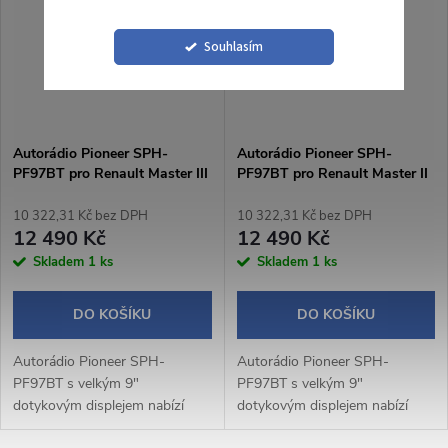
Operační...
Souhlasím
Autorádio Pioneer SPH-
Autorádio Pioneer SPH-
PF97BT pro Renault Master III
PF97BT pro Renault Master II
/ Opel Movano
10 322,31 Kč bez DPH
10 322,31 Kč bez DPH
12 490 Kč
12 490 Kč
Skladem
1 ks
Skladem
1 ks
DO KOŠÍKU
DO KOŠÍKU
Autorádio Pioneer SPH-
Autorádio Pioneer SPH-
PF97BT s velkým 9"
PF97BT s velkým 9"
dotykovým displejem nabízí
dotykovým displejem nabízí
moderní výbavu včetně
moderní výbavu včetně