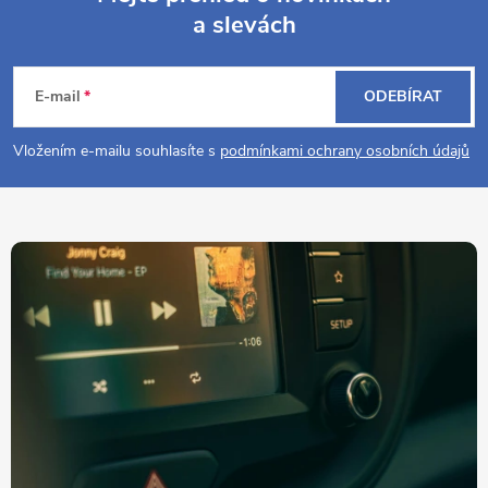
a slevách
Z
á
E-mail
ODEBÍRAT
p
Vložením e-mailu souhlasíte s
podmínkami ochrany osobních údajů
a
t
í