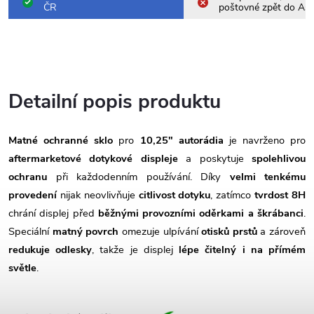
ČR
poštovné zpět do Asi
Detailní popis produktu
Matné ochranné sklo
pro
10,25" autorádia
je navrženo pro
aftermarketové dotykové displeje
a poskytuje
spolehlivou
ochranu
při každodenním používání. Díky
velmi tenkému
provedení
nijak neovlivňuje
citlivost dotyku
, zatímco
tvrdost 8H
chrání displej před
běžnými provozními oděrkami a škrábanci
.
Speciální
matný povrch
omezuje ulpívání
otisků prstů
a zároveň
redukuje odlesky
, takže je displej
lépe čitelný i na přímém
světle
.