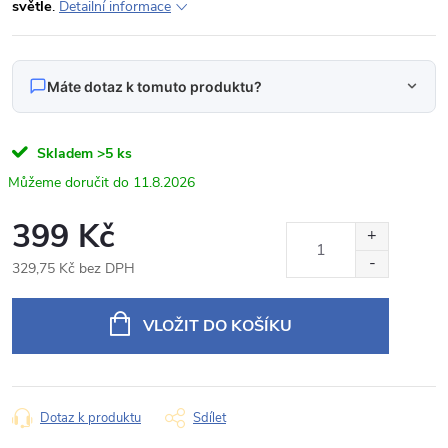
světle
.
Detailní informace
Máte dotaz k tomuto produktu?
Napište nám svůj dotaz
Skladem
>5 ks
Odpovídáme v pracovní dny do 24 hodin na váš e‑mail.
11.8.2026
Matné ochranné sklo s úpravou proti otiskům pro
399 Kč
Produkt:
10,25" autorádio Mercedes-Benz / Audi
329,75 Kč bez DPH
Jméno
Měrná
cena:
VLOŽIT DO KOŠÍKU
E‑mail
Dotaz k produktu
Sdílet