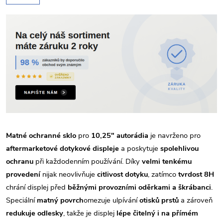
Matné ochranné sklo
pro
10,25" autorádia
je navrženo pro
aftermarketové dotykové displeje
a poskytuje
spolehlivou
ochranu
při každodenním používání. Díky
velmi tenkému
provedení
nijak neovlivňuje
citlivost dotyku
, zatímco
tvrdost 8H
chrání displej před
běžnými provozními oděrkami a škrábanci
.
Speciální
matný povrch
omezuje ulpívání
otisků prstů
a zároveň
redukuje odlesky
, takže je displej
lépe čitelný i na přímém