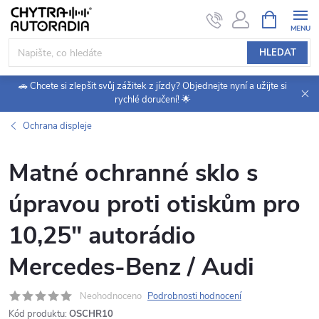
Přejít
NÁKUPNÍ
KOŠÍK
na
obsah
HLEDAT
🚗 Chcete si zlepšit svůj zážitek z jízdy? Objednejte nyní a užijte si
rychlé doručení! 🌟
Ochrana displeje
Matné ochranné sklo s
úpravou proti otiskům pro
10,25" autorádio
Mercedes-Benz / Audi
Neohodnoceno
Podrobnosti hodnocení
Kód produktu:
OSCHR10