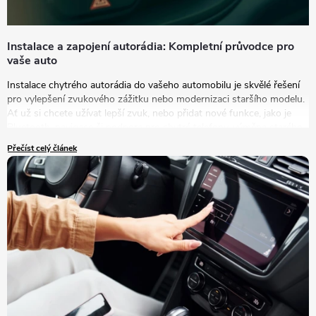
Instalace a zapojení autorádia: Kompletní průvodce pro
vaše auto
Instalace chytrého autorádia do vašeho automobilu je skvělé řešení
pro vylepšení zvukového zážitku nebo modernizaci staršího modelu.
Ať už si chcete užívat lepší zvuk, nebo přidat nové funkce, jako je
Bluetooth, navigace či podpora pro chytré telefony, výměna starého
autorádia za nový model je tou správnou volbou.
Přečíst celý článek