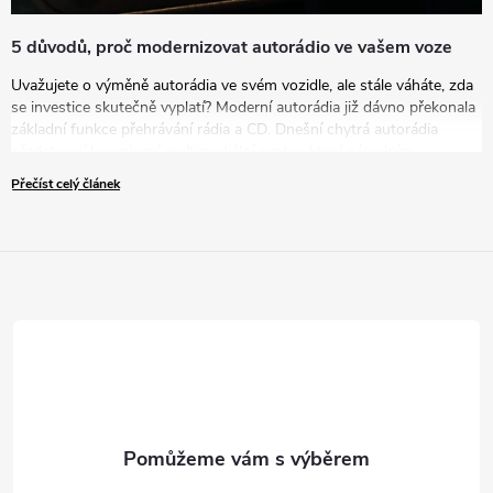
5 důvodů, proč modernizovat autorádio ve vašem voze
Uvažujete o výměně autorádia ve svém vozidle, ale stále váháte, zda
se investice skutečně vyplatí? Moderní autorádia již dávno překonala
základní funkce přehrávání rádia a CD. Dnešní chytrá autorádia
představují komplexní multimediální centra, která zásadním
způsobem zvyšují komfort, bezpečnost i zábavu během každé jízdy.
Přečíst celý článek
V tomto článku vám představíme pět přesvědčivých důvodů, proč
byste měli zvážit modernizaci vašeho zastaralého autorádia za nové
řešení.