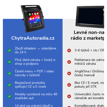
Levné non-na
ChytraAutoradia.cz
rádio z marketp
Zboží skladem → odesíláme
3-6 týdnů + clo / DP
do 24 h
Plná 2letá záruka + český e-
Reklamace do zahrani
shop a podpora
měsíců záruka
České menu + PDF / video
Angličtina / čínština,
návody v češtině
český manuál
Bezpečené produkty
Bez CE / E-mark, rizik
splňující CE a E-mark
pokuty při STK
Modely vyrobené na míru 48
Univerzální, často nes
značkám aut
rámeček ani konektor
14 dnů na vrácení zboží v
Komplikované, drahé