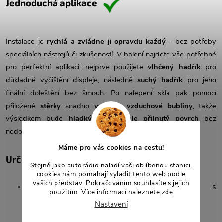
Jednoduchá aplikace
Instalace je
rychlá a zvládne ji opravdu každý
– bez potřeby
speciálních nástrojů či zkušeností. V balení najdete vše potřebné
pro perfektní aplikaci: nejprve použijete
vlhčený hadřík
pro
důkladné vyčištění displeje, následně
suchý hadřík
pro jeho
finální doleštění bez šmouh. Po nalepení skla pak pomocí
přiložené
stěrky
snadno
vytlačíte vzduchové bubliny
, takže
výsledkem bude
hladký a dokonale přilnutý povrch
bez
nedokonalostí.
Máme pro vás cookies na cestu!
Určené pro autorádia
Stejně jako autorádio naladí vaši oblíbenou stanici,
cookies nám pomáhají vyladit tento web podle
vašich představ. Pokračováním souhlasíte s jejich
Autorádia pro vozidla Mercedes-Benz / Audi s
použitím. Více informací naleznete
zde
úhlopříčkou 10,25"
Nastavení