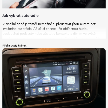
Jak vybrat autorádio
V dnešní době je téměř nemožné si představit jízdu autem bez
kvalitního autorádia. Ať už si chcete užít oblíbenou hudbu,
poslouchat podcasty nebo zůstat v kontaktu s děním ve světě
prostřednictvím živého vysílání, správný výběr rádia do auta může
výrazně zlepšit vaše zážitky na cestách. V tomto článku se podrobně
Přečíst celý článek
podíváme na to, jak vybrat autorádio, které bude nejlépe vyhovovat
vašim potřebám a představám.