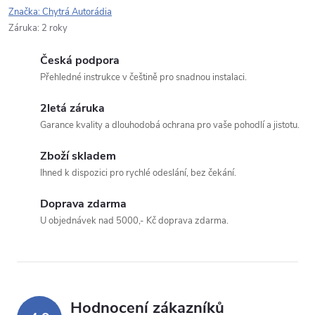
Typ dotazu
Značka:
Chytrá Autorádia
Záruka
:
2 roky
Česká podpora
Váš dotaz
Přehledné instrukce v češtině pro snadnou instalaci.
2letá záruka
Garance kvality a dlouhodobá ochrana pro vaše pohodlí a jistotu.
Zboží skladem
Ihned k dispozici pro rychlé odeslání, bez čekání.
Odeslat dotaz
Doprava zdarma
Odesláním souhlasíte se
zpracováním osobních údajů
.
U objednávek nad 5000,- Kč doprava zdarma.
Hodnocení zákazníků