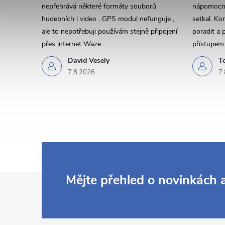
nepřehrává některé formáty souborů
nápomocný
hudebních i video . GPS modul nefunguje ,
setkal. Ko
ale to nepotřebuji používám stejně připojení
poradit a 
přes internet Waze .
přístupem 
David Vesely
T
7.8.2026
7.
i
Z
Mějte přehled o novinkách
á