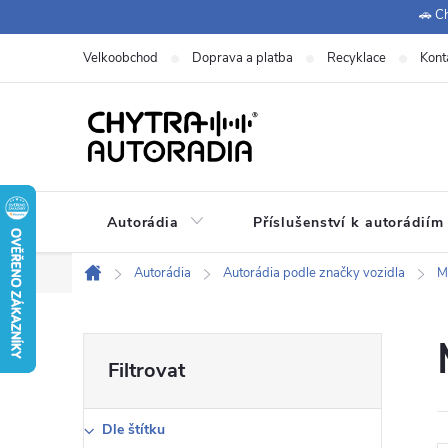
Přejít
🚗 Ch
na
Velkoobchod
Doprava a platba
Recyklace
Kont
obsah
Autorádia
Příslušenství k autorádiím
Autorádia
Autorádia podle značky vozidla
M
Domů
P
o
Dle štítku