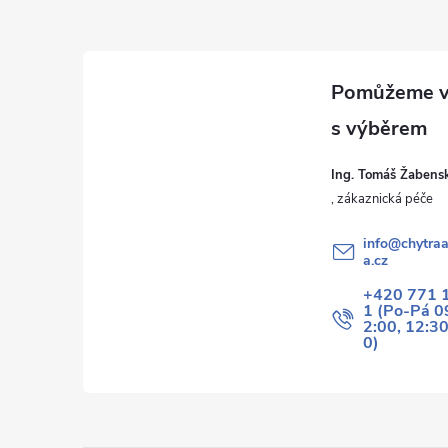
p
a
t
í
Ing. Tomáš Žabens
info
@
chytraa
a.cz
+420 771 
1 (Po-Pá 0
2:00, 12:3
0)