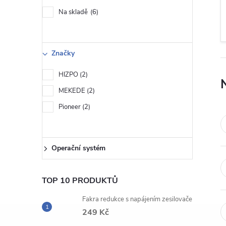
s
Na skladě
6
t
r
Značky
a
HIZPO
2
MEKEDE
2
n
Pioneer
2
n
í
Operační systém
p
TOP 10 PRODUKTŮ
a
Fakra redukce s napájením zesilovače
249 Kč