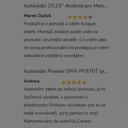
Autorádio 10,25" Android pro Mercedes Benz třída E W212
Marek Dušek
Produkt je v pohodě a zatím funguje
dobře. Montáž zvládne podle videí na
youtube i zručnější amatér. Co vidím jako
ne zcela profesionální od prodejce je velmi
nekvalitně vytištěný montážní...
Autorádio Pioneer SPH-PF97BT pro Kia Carens
Andrea
Hodnotím zatím po měsíci provozu, je to
špičkový výrobek, v porovnání s
předchozím čínským výrobkem (no to se
nedá srovnávat!), za ty peníze to stojí.
Namontováno do auta Kia Carens.