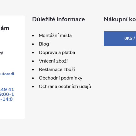
Důležité informace
Nákupní ko
Montážní místa
0
KS /
Blog
Doprava a platba
ký
Vrácení zboží
Reklamace zboží
utoradi
Obchodní podmínky
Ochrana osobních údajů
149 41
9:00-1
0-14:0