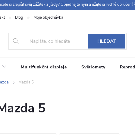
cete si zlepšit svůj zážitek z jízdy? Objednejte nyní a užijte si rychlé doručení! 
akt
Blog
Moje objednávka
+420 
HLEDAT
Multifunkční displeje
Světlomety
Reprod
azda
Mazda 5
Mazda 5