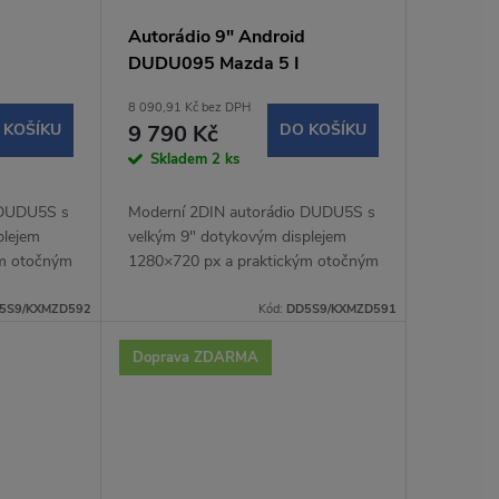
Autorádio 9" Android
DUDU095 Mazda 5 I
8 090,91 Kč bez DPH
 KOŠÍKU
9 790 Kč
DO KOŠÍKU
Skladem
2 ks
 DUDU5S s
Moderní 2DIN autorádio DUDU5S s
plejem
velkým 9" dotykovým displejem
ým otočným
1280×720 px a praktickým otočným
ohodlné a
potenciometrem nabízí pohodlné a
ízdy.
intuitivní ovládání během jízdy.
5S9/KXMZD592
Kód:
DD5S9/KXMZD591
Operační systém...
Doprava ZDARMA