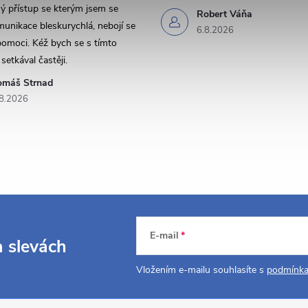
y
 přístup se kterým jsem se
Robert Váňa
munikace bleskurychlá, nebojí se
6.8.2026
v
pomoci. Kéž bych se s tímto
setkával častěji.
ý
omáš Strnad
p
8.2026
s
u
E-mail
a slevách
Vložením e-mailu souhlasíte s
podmínka