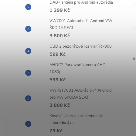
n
DAB+ anténa pro Android autorádia
1 299 Kč
e
VW7001 Autorádio 7" Android VW
ŠKODA SEAT
l
3 800 Kč
OBD 2 bezdrátové rozhraní PJ-908
599 Kč
6
AHDC2 Parkovací kamera AHD
1080p
599 Kč
VWPST7001 Autorádio 7“ Android
pro VW ŠKODA SEAT
3 800 Kč
í
i
Kovové nástroje pro demontáž
autorádia 4ks
79 Kč