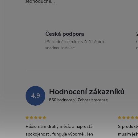
Jednoduché...
l
Česká podpora
Přehledné instrukce v češtině pro
G
snadnou instalaci.
o
í
Hodnocení zákazníků
4,9
850 hodnocení
Zobrazit recenze
r
Rádio nám druhý měsíc a naprostá
S produkty
spokojenost , funguje výborně . Jen
musím ješt