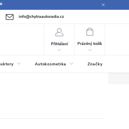
🌟
info@chytraautoradia.cz
771 149 411 (Po-Pá 09:00-12:00, 12:30-14:00)
NÁKUPNÍ
KOŠÍK
Prázdný košík
Přihlášení
uktory
Autokosmetika
Značky