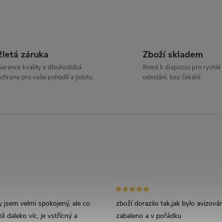
v
á
2letá záruka
Zboží skladem
d
arance kvality a dlouhodobá
Ihned k dispozici pro rychlé
chrana pro vaše pohodlí a jistotu.
odeslání, bez čekání.
a
c
p
v
 jsem velmi spokojený, ale co
zboží dorazilo tak,jak bylo avizov
k
ě daleko víc, je vstřícný a
zabaleno a v pořádku