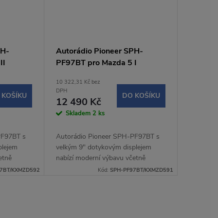
PH-
Autorádio Pioneer SPH-
II
PF97BT pro Mazda 5 I
10 322,31 Kč bez
DPH
 KOŠÍKU
DO KOŠÍKU
12 490 Kč
Skladem
2 ks
PF97BT s
Autorádio Pioneer SPH-PF97BT s
plejem
velkým 9" dotykovým displejem
etně
nabízí moderní výbavu včetně
lay a
bezdrátového Apple CarPlay a
7BT/KXMZD592
Kód:
SPH-PF97BT/KXMZD591
handsfree,
Android Auto, Bluetooth handsfree,
WebLink 3.0 a...