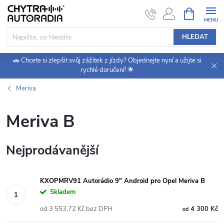
Přejít
NÁKUPNÍ
KOŠÍK
na
obsah
HLEDAT
🚗 Chcete si zlepšit svůj zážitek z jízdy? Objednejte nyní a užijte si
rychlé doručení! 🌟
Meriva
Meriva B
Nejprodávanější
KXOPMRV91 Autorádio 9" Android pro Opel Meriva B
Skladem
od 3 553,72 Kč bez DPH
4 300 Kč
od