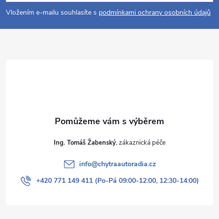
p
Vložením e-mailu souhlasíte s
podmínkami ochrany osobních údajů
a
t
í
Ing. Tomáš Žabenský
info
@
chytraautoradia.cz
+420 771 149 411 (Po-Pá 09:00-12:00, 12:30-14:00)