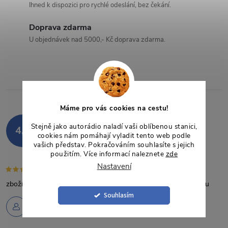
a
Ihned k dispozici pro rychlé odeslání, bez čekání.
c
Doprava zdarma
U objednávek nad 5000,- Kč doprava zdarma.
í
p
r
v
Máme pro vás cookies na cestu!
Hodnocení zákazníků
k
Stejně jako autorádio naladí vaši oblíbenou stanici,
4,9
cookies nám pomáhají vyladit tento web podle
848 hodnocení
vašich představ. Pokračováním souhlasíte s jejich
y
Zobrazit recenze
použitím. Více informací naleznete
zde
Nastavení
v
zboží dorazilo tak,jak bylo avizováno,řádně zabaleno a v pořádku
ý
Souhlasím
Robert Váňa
p
6.8.2026