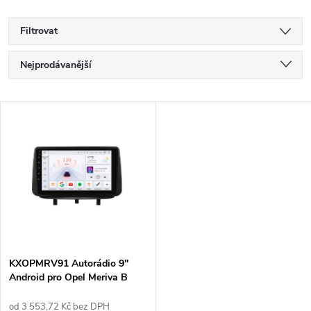
Filtrovat
Ř
Nejprodávanější
a
Nejlevnější
V
Nejdražší
z
ý
Abecedně
e
p
n
i
í
s
p
KXOPMRV91 Autorádio 9"
Android pro Opel Meriva B
p
r
od 3 553,72 Kč bez DPH