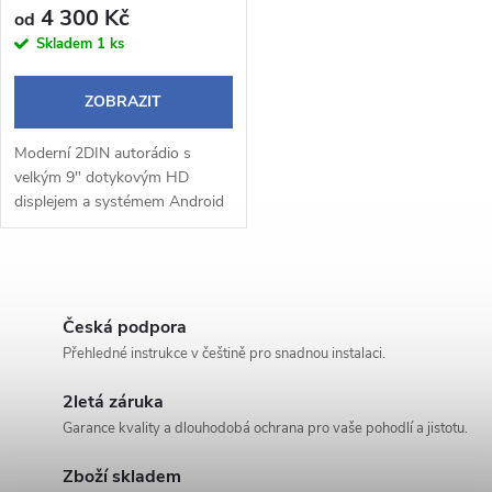
r
4 300 Kč
od
o
Skladem
1 ks
o
d
ZOBRAZIT
d
u
Moderní 2DIN autorádio s
u
velkým 9" dotykovým HD
k
displejem a systémem Android
k
14 přináší pohodlné a chytré
ovládání během jízdy.
t
Bezdrátové Apple CarPlay a
t
O
Android Auto umožňují...
ů
v
Česká podpora
ů
Přehledné instrukce v češtině pro snadnou instalaci.
l
2letá záruka
á
Garance kvality a dlouhodobá ochrana pro vaše pohodlí a jistotu.
d
Zboží skladem