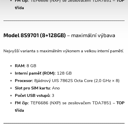
FM čip:
TEF6686 (NXP) se zesilovačem TDA7851 –
TOP
třída
______________________________________________________________
Model 8S9701 (8+128GB)
– maximální výbava
Nejvyšší varianta s maximálním výkonem a velkou interní pamětí.
RAM:
8 GB
Interní paměť (ROM):
128 GB
Procesor:
8jádrový UIS 7862S Octa Core (2,0 GHz × 8)
Slot pro SIM kartu:
Ano
Počet USB vstupů:
3
FM čip:
TEF6686 (NXP) se zesilovačem TDA7851 –
TOP
třída
______________________________________________________________