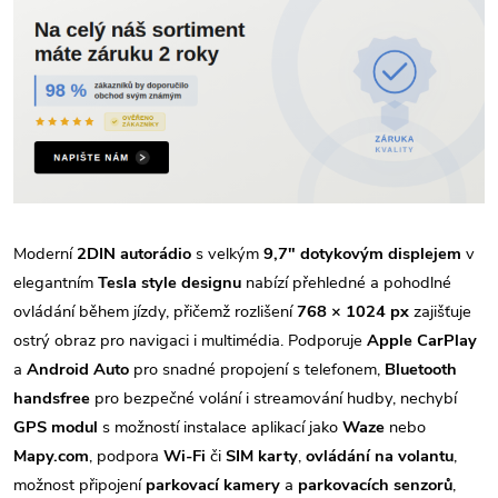
Moderní
2DIN autorádio
s velkým
9,7" dotykovým displejem
v
elegantním
Tesla style designu
nabízí přehledné a pohodlné
ovládání během jízdy, přičemž rozlišení
768 × 1024 px
zajišťuje
ostrý obraz pro navigaci i multimédia. Podporuje
Apple CarPlay
a
Android Auto
pro snadné propojení s telefonem,
Bluetooth
handsfree
pro bezpečné volání i streamování hudby, nechybí
GPS modul
s možností instalace aplikací jako
Waze
nebo
Mapy.com
, podpora
Wi-Fi
či
SIM karty
,
ovládání na volantu
,
možnost připojení
parkovací kamery
a
parkovacích senzorů
,