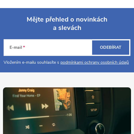
Mějte přehled o novinkách
a slevách
Z
á
E-mail
ODEBÍRAT
p
Vložením e-mailu souhlasíte s
podmínkami ochrany osobních údajů
a
t
í