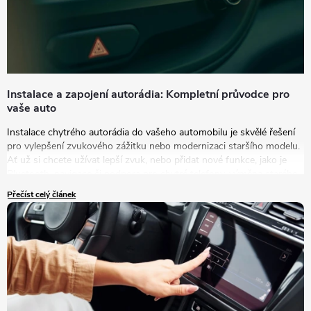
Instalace a zapojení autorádia: Kompletní průvodce pro
vaše auto
Instalace chytrého autorádia do vašeho automobilu je skvělé řešení
pro vylepšení zvukového zážitku nebo modernizaci staršího modelu.
Ať už si chcete užívat lepší zvuk, nebo přidat nové funkce, jako je
Bluetooth, navigace či podpora pro chytré telefony, výměna starého
autorádia za nový model je tou správnou volbou.
Přečíst celý článek