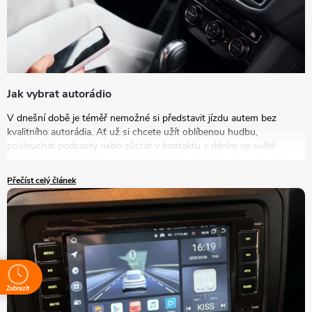
Jak vybrat autorádio
V dnešní době je téměř nemožné si představit jízdu autem bez
kvalitního autorádia. Ať už si chcete užít oblíbenou hudbu,
poslouchat podcasty nebo zůstat v kontaktu s děním ve světě
prostřednictvím živého vysílání, správný výběr rádia do auta může
výrazně zlepšit vaše zážitky na cestách. V tomto článku se podrobně
Přečíst celý článek
podíváme na to, jak vybrat autorádio, které bude nejlépe vyhovovat
vašim potřebám a představám.
Zobrazit