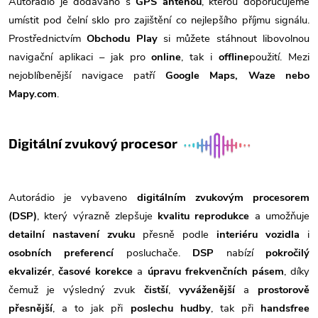
Autorádio je dodáváno s
GPS anténou
, kterou doporučujeme
umístit pod čelní sklo pro zajištění co nejlepšího příjmu signálu.
Prostřednictvím
Obchodu Play
si můžete stáhnout libovolnou
navigační aplikaci – jak pro
online
, tak i
offline
použití. Mezi
nejoblíbenější navigace patří
Google Maps, Waze nebo
Mapy.com
.
Digitální zvukový procesor
Autorádio je vybaveno
digitálním zvukovým procesorem
(DSP)
, který výrazně zlepšuje
kvalitu reprodukce
a umožňuje
detailní nastavení zvuku
přesně podle
interiéru vozidla
i
osobních preferencí
posluchače.
DSP
nabízí
pokročilý
ekvalizér
,
časové korekce
a
úpravu frekvenčních pásem
, díky
čemuž je výsledný zvuk
čistší
,
vyváženější
a
prostorově
přesnější
, a to jak při
poslechu hudby
, tak při
handsfree