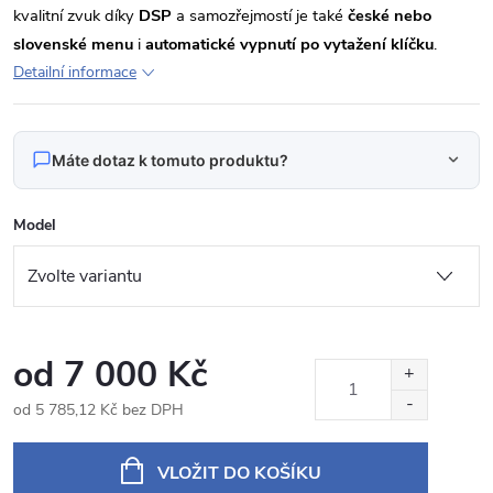
kvalitní zvuk díky
DSP
a samozřejmostí je také
české nebo
slovenské menu
i
automatické vypnutí po vytažení klíčku
.
Detailní informace
Máte dotaz k tomuto produktu?
Napište nám svůj dotaz
Model
Odpovídáme v pracovní dny do 24 hodin na váš e‑mail.
NSXTL9701 Autorádio 9,7“ Android Nissan X-
Produkt:
Trail 2
od
7 000 Kč
Jméno
od
5 785,12 Kč
bez DPH
Měrná
cena:
VLOŽIT DO KOŠÍKU
E‑mail