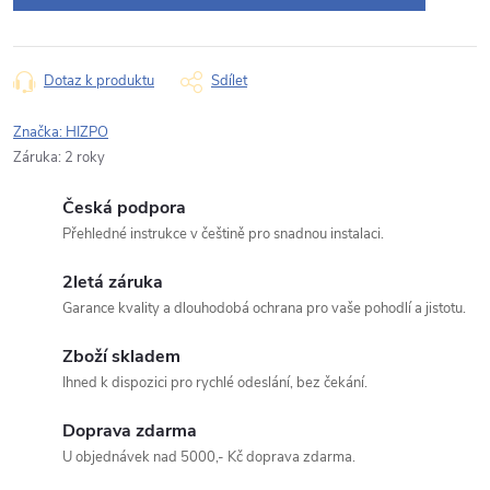
Typ dotazu
Dotaz k produktu
Sdílet
Značka:
HIZPO
Záruka
:
2 roky
Váš dotaz
Česká podpora
Přehledné instrukce v češtině pro snadnou instalaci.
2letá záruka
Garance kvality a dlouhodobá ochrana pro vaše pohodlí a jistotu.
Odeslat dotaz
Zboží skladem
Ihned k dispozici pro rychlé odeslání, bez čekání.
Odesláním souhlasíte se
zpracováním osobních údajů
.
Doprava zdarma
U objednávek nad 5000,- Kč doprava zdarma.