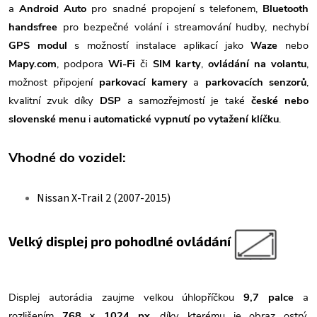
a
Android Auto
pro snadné propojení s telefonem,
Bluetooth
handsfree
pro bezpečné volání i streamování hudby, nechybí
GPS modul
s možností instalace aplikací jako
Waze
nebo
Mapy.com
, podpora
Wi-Fi
či
SIM karty
,
ovládání na volantu
,
možnost připojení
parkovací kamery
a
parkovacích senzorů
,
kvalitní zvuk díky
DSP
a samozřejmostí je také
české nebo
slovenské menu
i
automatické vypnutí po vytažení klíčku
.
Vhodné do vozidel:
Nissan X-Trail 2 (2007-2015)
Velký displej pro pohodlné ovládání
Displej autorádia zaujme velkou úhlopříčkou
9,7
palce
a
rozlišením
768 × 1024 px
, díky kterému je obraz ostrý,