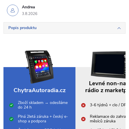
Andrea
3.8.2026
Popis produktu
Levné non-na
ChytraAutoradia.cz
rádio z marketp
Zboží skladem → odesíláme
3-6 týdnů + clo / DP
do 24 h
Plná 2letá záruka + český e-
Reklamace do zahrani
shop a podpora
měsíců záruka