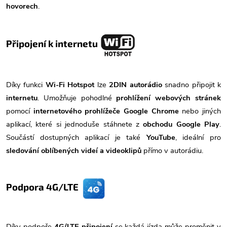
hovorech
.
Připojení k internetu
Díky funkci
Wi-Fi Hotspot
lze
2DIN autorádio
snadno připojit k
internetu
. Umožňuje pohodlné
prohlížení webových stránek
pomocí
internetového prohlížeče Google Chrome
nebo jiných
aplikací, které si jednoduše stáhnete z
obchodu Google Play
.
Součástí dostupných aplikací je také
YouTube
, ideální pro
sledování oblíbených videí a videoklipů
přímo v autorádiu.
Podpora 4G/LTE
Díky podpoře
4G/LTE připojení
se každá jízda může proměnit v