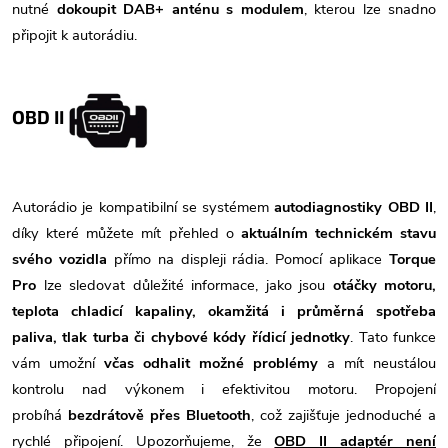
nutné
dokoupit DAB+ anténu s modulem
, kterou lze snadno
připojit k autorádiu.
OBD II
Autorádio je kompatibilní se systémem
autodiagnostiky OBD II
,
díky které můžete mít přehled o
aktuálním technickém stavu
svého vozidla
přímo na displeji rádia. Pomocí aplikace
Torque
Pro
lze sledovat důležité informace, jako jsou
otáčky motoru,
teplota chladicí kapaliny, okamžitá i průměrná spotřeba
paliva, tlak turba či chybové kódy řídicí jednotky
. Tato funkce
vám umožní
včas odhalit možné problémy
a mít neustálou
kontrolu nad výkonem i efektivitou motoru. Propojení
probíhá
bezdrátově přes Bluetooth
, což zajišťuje jednoduché a
rychlé připojení. Upozorňujeme, že
OBD II adaptér není