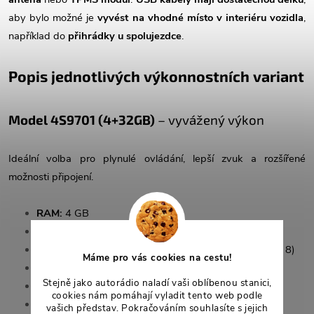
aby bylo možné je
vyvést na vhodné místo v interiéru vozidla
,
například do
přihrádky u spolujezdce
.
Popis jednotlivých výkonnostních variant
Model 4S9701 (4+32GB)
– vyvážený výkon
Ideální volba pro plynulé ovládání, lepší zvuk a rozšířené
možnosti připojení.
RAM:
4 GB
Interní paměť (ROM):
32 GB
Procesor:
8jádrový UIS 7862A Octa Core (1,8 GHz × 8)
Máme pro vás cookies na cestu!
Bluetooth:
5.0 (dvoukanálový, čip RTL8761)
Stejně jako autorádio naladí vaši oblíbenou stanici,
DSP:
Ano (BU32107EFV)
cookies nám pomáhají vyladit tento web podle
Slot pro SIM kartu:
Ano
vašich představ. Pokračováním souhlasíte s jejich