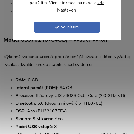
použitím. Více informací naleznete
zde
Počet USB vstupů:
3
Nastavení
FM čip:
TSC4745 se zesilovačem TDA7388
______________________________________________________________
Souhlasím
Model 6S9701 (6+64GB)
– vysoký výkon
Výkonná varianta určená pro náročnější uživatele, kteří vyžadují
rychlost, kvalitní zvuk a stabilní chod systému.
RAM:
6 GB
Interní paměť (ROM):
64 GB
Procesor:
8jádrový UIS 7862S Octa Core (2,0 GHz × 8)
Bluetooth:
5.0 (dvoukanálový, čip RTL8761)
DSP:
Ano (BU32107EFV)
Slot pro SIM kartu:
Ano
Počet USB vstupů:
3