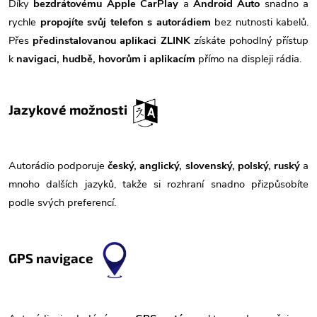
Díky
bezdrátovému Apple CarPlay
a
Android Auto
snadno a
rychle
propojíte svůj telefon s autorádiem
bez nutnosti kabelů.
Přes
předinstalovanou aplikaci ZLINK
získáte pohodlný přístup
k
navigaci, hudbě, hovorům i aplikacím
přímo na displeji rádia.
Jazykové možnosti
Autorádio podporuje
český, anglický, slovenský, polský, ruský
a
mnoho dalších jazyků, takže si rozhraní snadno přizpůsobíte
podle svých preferencí.
GPS navigace