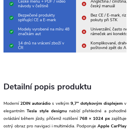
České menu + PDF / video
Angličtina / čínština,
návody v češtině
český manuál
Bezpečené produkty
Bez CE / E-mark, rizik
splňující CE a E-mark
pokuty při STK
Modely vyrobené na míru 48
Univerzální, často nes
značkám aut
rámeček ani konektor
14 dnů na vrácení zboží v
Komplikované, drahé
ČR
poštovné zpět do Asi
Detailní popis produktu
Moderní
2DIN autorádio
s velkým
9,7" dotykovým displejem
v
elegantním
Tesla style designu
nabízí přehledné a pohodlné
ovládání během jízdy, přičemž rozlišení
768 × 1024 px
zajišťuje
ostrý obraz pro navigaci i multimédia. Podporuje
Apple CarPlay