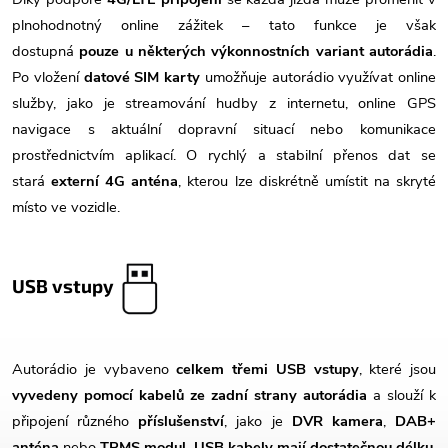
plnohodnotný online zážitek – tato funkce je však
dostupná
pouze u některých výkonnostních variant autorádia
.
Po vložení
datové SIM karty
umožňuje autorádio využívat online
služby, jako je streamování hudby z internetu, online GPS
navigace s aktuální dopravní situací nebo komunikace
prostřednictvím aplikací. O rychlý a stabilní přenos dat se
stará
externí 4G anténa
, kterou lze diskrétně umístit na skryté
místo ve vozidle.
USB vstupy
Autorádio je vybaveno
celkem třemi USB vstupy
, které jsou
vyvedeny pomocí kabelů ze zadní strany autorádia
a slouží k
připojení různého
příslušenství
, jako je
DVR kamera
,
DAB+
anténa
nebo
TPMS modul
.
USB kabely mají dostatečnou délku
,