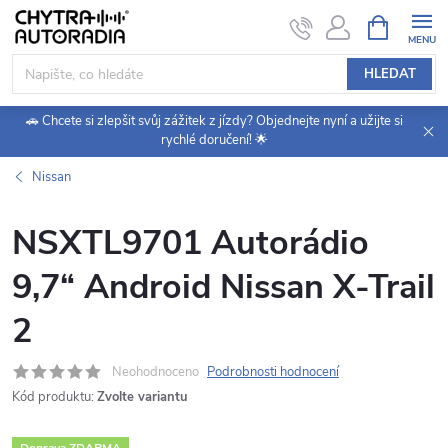
Přejít
NÁKUPNÍ
KOŠÍK
na
obsah
HLEDAT
🚗 Chcete si zlepšit svůj zážitek z jízdy? Objednejte nyní a užijte si
rychlé doručení! 🌟
Nissan
NSXTL9701 Autorádio
9,7“ Android Nissan X-Trail
2
Neohodnoceno
Podrobnosti hodnocení
Kód produktu:
Zvolte variantu