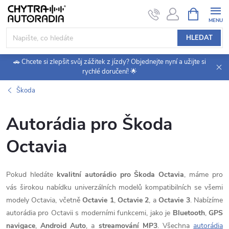
Přejít
NÁKUPNÍ
KOŠÍK
na
obsah
HLEDAT
🚗 Chcete si zlepšit svůj zážitek z jízdy? Objednejte nyní a užijte si
rychlé doručení! 🌟
Škoda
Autorádia pro Škoda
Octavia
Pokud hledáte
kvalitní autorádio pro Škoda Octavia
, máme pro
vás širokou nabídku univerzálních modelů kompatibilních se všemi
modely Octavia, včetně
Octavie 1
,
Octavie 2
, a
Octavie 3
. Nabízíme
autorádia pro Octavii s moderními funkcemi, jako je
Bluetooth
,
GPS
navigace
,
Android Auto
, a
streamování MP3
. Všechna
autorádia