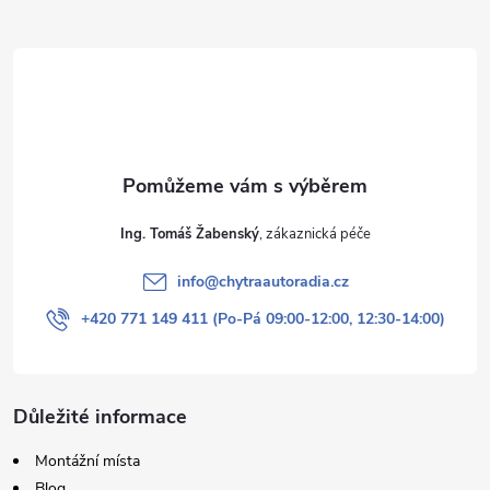
t
í
Ing. Tomáš Žabenský
info
@
chytraautoradia.cz
+420 771 149 411 (Po-Pá 09:00-12:00, 12:30-14:00)
Důležité informace
Montážní místa
Blog