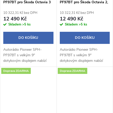
PF97BT pro Škoda Octavia 3
PF97BT pro Škoda Octavia 2,
černý rámeček
10 322,31 Kč bez DPH
10 322,31 Kč bez DPH
12 490 Kč
12 490 Kč
Skladem
>5 ks
Skladem
>5 ks
DO KOŠÍKU
DO KOŠÍKU
Autorádio Pioneer SPH-
Autorádio Pioneer SPH-
PF97BT s velkým 9"
PF97BT s velkým 9"
dotykovým displejem nabízí
dotykovým displejem nabízí
moderní výbavu včetně
moderní výbavu včetně
Doprava ZDARMA
Doprava ZDARMA
bezdrátového Apple CarPlay a
bezdrátového Apple CarPlay a
Android Auto, Bluetooth
Android Auto, Bluetooth
handsfree, WebLink 3.0 a...
handsfree, WebLink 3.0 a...