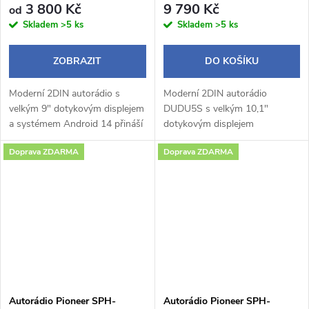
3 800 Kč
9 790 Kč
od
Skladem
>5 ks
Skladem
>5 ks
ZOBRAZIT
DO KOŠÍKU
Moderní 2DIN autorádio s
Moderní 2DIN autorádio
velkým 9" dotykovým displejem
DUDU5S s velkým 10,1"
a systémem Android 14 přináší
dotykovým displejem
pohodlné a chytré ovládání
1280×720 px a praktickým
Doprava ZDARMA
Doprava ZDARMA
během jízdy. Bezdrátové Apple
otočným potenciometrem
CarPlay a Android Auto
nabízí pohodlné a intuitivní
umožňují...
ovládání během jízdy.
Operační...
Autorádio Pioneer SPH-
Autorádio Pioneer SPH-