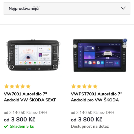
Ř
Nejprodávanější
a
Nejlevnější
V
Nejdražší
z
ý
Abecedně
e
p
n
i
í
s
p
VW7001 Autorádio 7"
VWPST7001 Autorádio 7“
Android VW ŠKODA SEAT
Android pro VW ŠKODA
p
SEAT
r
od 3 140,50 Kč bez DPH
od 3 140,50 Kč bez DPH
r
3 800 Kč
3 800 Kč
od
od
o
Skladem
5 ks
Dostupnost na dotaz