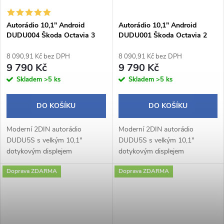
Autorádio 10,1" Android
Autorádio 10,1" Android
DUDU004 Škoda Octavia 3
DUDU001 Škoda Octavia 2
8 090,91 Kč bez DPH
8 090,91 Kč bez DPH
9 790 Kč
9 790 Kč
Skladem
>5 ks
Skladem
>5 ks
DO KOŠÍKU
DO KOŠÍKU
Moderní 2DIN autorádio
Moderní 2DIN autorádio
DUDU5S s velkým 10,1"
DUDU5S s velkým 10,1"
dotykovým displejem
dotykovým displejem
1280×720 px a praktickým
1280×720 px a praktickým
Doprava ZDARMA
Doprava ZDARMA
otočným potenciometrem
otočným potenciometrem
nabízí pohodlné a intuitivní
nabízí pohodlné a intuitivní
ovládání během jízdy.
ovládání během jízdy.
Operační...
Operační...