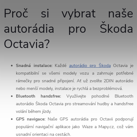
Android Auto...
handsfree, WebLink 3.0 a...
v
Proč si vybrat naše
l
autorádia pro Škoda
á
Octavia?
d
a
Snadná instalace:
Každé
autorádio pro Škoda
Octavia je
c
kompatibilní se všemi modely vozu a zahrnuje potřebné
rámečky pro snadné připojení. Ať už zvolíte 2DIN autorádio
í
nebo menší modely, instalace je rychlá a bezproblémová.
p
Bluetooth handsfree:
Využívejte pohodlné Bluetooth
autorádio Škoda Octavia pro streamování hudby a handsfree
r
volání během jízdy.
v
GPS navigace:
Naše GPS autorádia pro Octavii podporují
populární navigační aplikace jako Waze a Mapy.cz, což vám
k
usnadní orientaci na cestách.