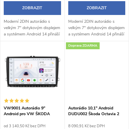
o
d
ZOBRAZIT
ZOBRAZIT
d
u
Moderní 2DIN autorádio s
Moderní 2DIN autorádio s
u
velkým 7" dotykovým displejem
velkým 7" dotykovým displejem
k
a systémem Android 14 přináší
a systémem Android 14 přináší
k
pohodlné a chytré ovládání
pohodlné a chytré ovládání
Doprava ZDARMA
během jízdy. Bezdrátové Apple
během jízdy. Bezdrátové Apple
t
CarPlay a Android Auto
CarPlay a Android Auto
t
umožňují...
umožňují...
ů
ů
VW9001 Autorádio 9"
Autorádio 10,1" Android
Android pro VW ŠKODA
DUDU002 Škoda Octavia 2
SEAT
od 3 140,50 Kč bez DPH
8 090,91 Kč bez DPH