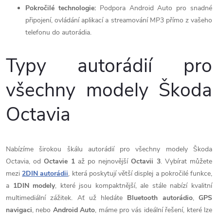
Pokročilé technologie:
Podpora Android Auto pro snadné
y
připojení, ovládání aplikací a streamování MP3 přímo z vašeho
v
telefonu do autorádia.
ý
Typy autorádií pro
p
všechny modely Škoda
i
Octavia
s
u
Nabízíme širokou škálu autorádií pro všechny modely Škoda
Octavia, od
Octavie 1
až po nejnovější
Octavii 3
. Vybírat můžete
mezi
2DIN autorádii
, která poskytují větší displej a pokročilé funkce,
a
1DIN modely
, které jsou kompaktnější, ale stále nabízí kvalitní
multimediální zážitek. Ať už hledáte
Bluetooth autorádio
,
GPS
navigaci
, nebo
Android Auto
, máme pro vás ideální řešení, které lze