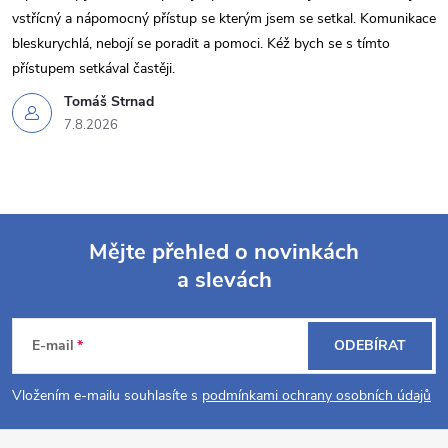
vstřícný a nápomocný přístup se kterým jsem se setkal. Komunikace
bleskurychlá, nebojí se poradit a pomoci. Kéž bych se s tímto
přístupem setkával častěji.
Tomáš Strnad
7.8.2026
Mějte přehled o novinkách
a slevách
Z
á
E-mail
ODEBÍRAT
p
Vložením e-mailu souhlasíte s
podmínkami ochrany osobních údajů
a