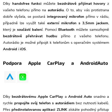
Díky
handsfree funkci
můžete
bezdrátově přijímat hovory
z
vašeho telefonu přímo na
autorádiu
. O to, aby vás protistrana
dobře slyšela, se postará
integrovaný mikrofon
přímo v rádiu,
případně lze využít také
externí mikrofon s 3,5mm jackem
,
který je
součástí balení
. Pomocí
Bluetooth
můžete samozřejmě
bezdrátově přehrávat hudbu
přímo z vašeho telefonu.
Autorádio je možné připojit k telefonům s operačním systémem
Android
i
iOS
.
Podpora Apple CarPlay a AndroidAuto
Díky
bezdrátovému Apple CarPlay
a
Android Auto
snadno a
rychle
propojíte svůj telefon s autorádiem
bez nutnosti kabelů.
Přes
předinstalovanou aplikaci ZLINK
získáte pohodlný přístup