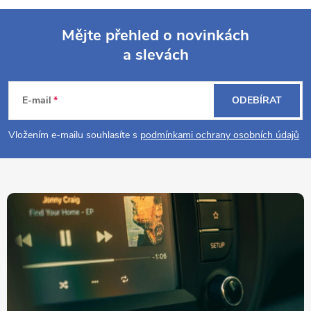
Mějte přehled o novinkách
a slevách
Z
á
E-mail
ODEBÍRAT
p
Vložením e-mailu souhlasíte s
podmínkami ochrany osobních údajů
a
t
í