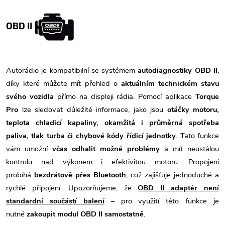
OBD II
Autorádio je kompatibilní se systémem
autodiagnostiky OBD II
,
díky které můžete mít přehled o
aktuálním technickém stavu
svého vozidla
přímo na displeji rádia. Pomocí aplikace
Torque
Pro
lze sledovat důležité informace, jako jsou
otáčky motoru,
teplota chladicí kapaliny, okamžitá i průměrná spotřeba
paliva, tlak turba či chybové kódy řídicí jednotky
. Tato funkce
vám umožní
včas odhalit možné problémy
a mít neustálou
kontrolu nad výkonem i efektivitou motoru. Propojení
probíhá
bezdrátově přes Bluetooth
, což zajišťuje jednoduché a
rychlé připojení. Upozorňujeme, že
OBD II adaptér není
standardní součástí balení
– pro využití této funkce je
nutné
zakoupit modul OBD II samostatně
.