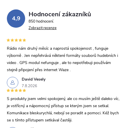
Hodnocení zákazníků
4,9
850 hodnocení
Zobrazit recenze
Rádio nám druhý měsíc a naprostá spokojenost , funguje
výborně . Jen nepřehrává některé formáty souborů hudebních i
video . GPS modul nefunguje , ale to nepotřebuji používám
stejně připojení přes internet Waze .
David Vesely
7.8.2026
S produkty jsem velmi spokojený, ale co musím ještě daleko víc,
je vstřícný a nápomocný přístup se kterým jsem se setkal.
Komunikace bleskurychlá, nebojí se poradit a pomoci. Kéž bych
se s tímto přístupem setkával častěji.