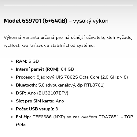
______________________________________________________________
Model 6S9701 (6+64GB)
– vysoký výkon
Výkonná varianta určená pro náročnější uživatele, kteří vyžadují
rychlost, kvalitní zvuk a stabilní chod systému.
RAM:
6 GB
Interní paměť (ROM):
64 GB
Procesor:
8jádrový UIS 7862S Octa Core (2,0 GHz × 8)
Bluetooth:
5.0 (dvoukanálový, čip RTL8761)
DSP:
Ano (BU32107EFV)
Slot pro SIM kartu:
Ano
Počet USB vstupů:
3
FM čip:
TEF6686 (NXP) se zesilovačem TDA7851 –
TOP
třída