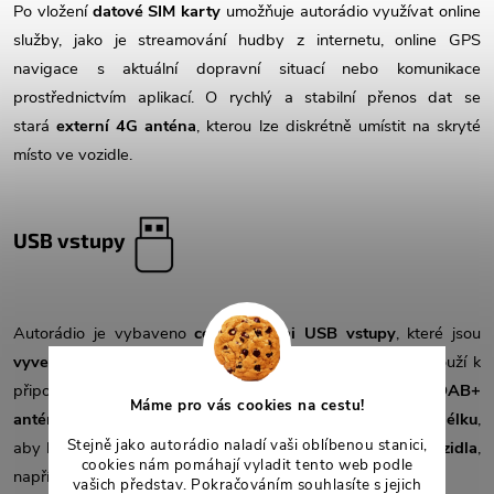
Po vložení
datové SIM karty
umožňuje autorádio využívat online
služby, jako je streamování hudby z internetu, online GPS
navigace s aktuální dopravní situací nebo komunikace
prostřednictvím aplikací. O rychlý a stabilní přenos dat se
stará
externí 4G anténa
, kterou lze diskrétně umístit na skryté
místo ve vozidle.
USB vstupy
Autorádio je vybaveno
celkem třemi USB vstupy
, které jsou
vyvedeny pomocí kabelů ze zadní strany autorádia
a slouží k
připojení různého
příslušenství
, jako je
DVR kamera
,
DAB+
Máme pro vás cookies na cestu!
anténa
nebo
TPMS modul
.
USB kabely mají dostatečnou délku
,
Stejně jako autorádio naladí vaši oblíbenou stanici,
aby bylo možné je
vyvést na vhodné místo v interiéru vozidla
,
cookies nám pomáhají vyladit tento web podle
například do
přihrádky u spolujezdce
.
vašich představ. Pokračováním souhlasíte s jejich