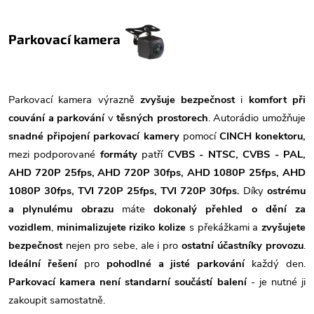
Parkovací kamera
Parkovací kamera výrazně
zvyšuje bezpečnost
i
komfort při
couvání a parkování
v
těsných prostorech
. Autorádio umožňuje
snadné připojení parkovací kamery
pomocí
CINCH konektoru,
mezi podporované
formáty
patří
CVBS - NTSC, CVBS - PAL,
AHD 720P 25fps, AHD 720P 30fps, AHD 1080P 25fps, AHD
1080P 30fps, TVI 720P 25fps, TVI 720P 30fps.
Díky
ostrému
a plynulému obrazu
máte
dokonalý přehled o dění za
vozidlem
,
minimalizujete riziko kolize
s překážkami a
zvyšujete
bezpečnost
nejen pro sebe, ale i pro
ostatní účastníky provozu
.
Ideální řešení
pro
pohodlné a jisté parkování
každý den.
Parkovací kamera není standarní součástí balení
- je nutné ji
zakoupit samostatně.