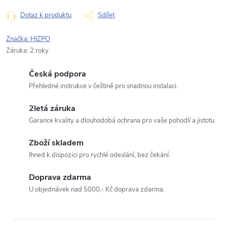
Typ dotazu
Dotaz k produktu
Sdílet
Značka:
HIZPO
Záruka
:
2 roky
Váš dotaz
Česká podpora
Přehledné instrukce v češtině pro snadnou instalaci.
2letá záruka
Garance kvality a dlouhodobá ochrana pro vaše pohodlí a jistotu.
Odeslat dotaz
Zboží skladem
Ihned k dispozici pro rychlé odeslání, bez čekání.
Odesláním souhlasíte se
zpracováním osobních údajů
.
Doprava zdarma
U objednávek nad 5000,- Kč doprava zdarma.