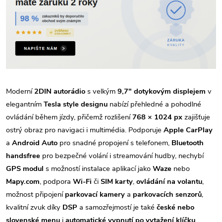
Moderní
2DIN autorádio
s velkým
9,7" dotykovým displejem
v
elegantním
Tesla style designu
nabízí přehledné a pohodlné
ovládání během jízdy, přičemž rozlišení
768 × 1024 px
zajišťuje
ostrý obraz pro navigaci i multimédia. Podporuje
Apple CarPlay
a
Android Auto
pro snadné propojení s telefonem,
Bluetooth
handsfree
pro bezpečné volání i streamování hudby, nechybí
GPS modul
s možností instalace aplikací jako
Waze
nebo
Mapy.com
, podpora
Wi-Fi
či
SIM karty
,
ovládání na volantu
,
možnost připojení
parkovací kamery
a
parkovacích senzorů
,
kvalitní zvuk díky
DSP
a samozřejmostí je také
české nebo
slovenské menu
i
automatické vypnutí po vytažení klíčku
.