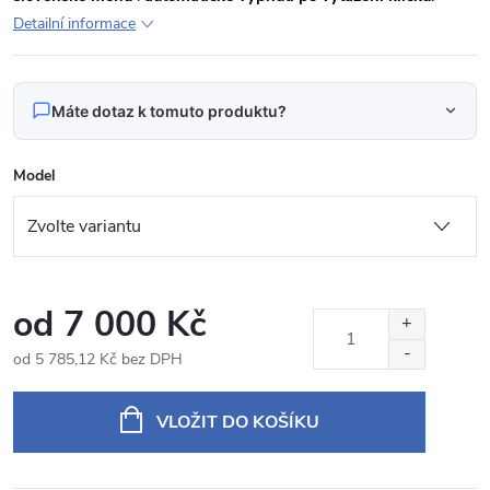
Detailní informace
Máte dotaz k tomuto produktu?
Napište nám svůj dotaz
Model
Odpovídáme v pracovní dny do 24 hodin na váš e‑mail.
OPELINS9701 Autorádio 9,7“ Android Opel
Produkt:
Insignia
od
7 000 Kč
Jméno
od
5 785,12 Kč
bez DPH
Měrná
cena:
VLOŽIT DO KOŠÍKU
E‑mail