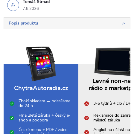
Tomáš Strnad
7.8.2026
Popis produktu
Levné non-na
ChytraAutoradia.cz
rádio z marketp
Zboží skladem → odesíláme
3-6 týdnů + clo / DP
do 24 h
Plná 2letá záruka + český e-
Reklamace do zahrani
shop a podpora
měsíců záruka
České menu + PDF / video
Angličtina / čínština,