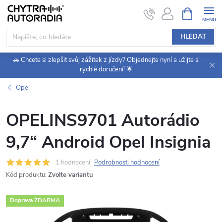
Přejít
NÁKUPNÍ
KOŠÍK
na
obsah
HLEDAT
🚗 Chcete si zlepšit svůj zážitek z jízdy? Objednejte nyní a užijte si
rychlé doručení! 🌟
Opel
OPELINS9701 Autorádio
9,7“ Android Opel Insignia
1 hodnocení
Podrobnosti hodnocení
Kód produktu:
Zvolte variantu
Doprava ZDARMA