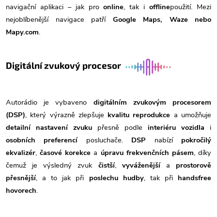
navigační aplikaci – jak pro
online
, tak i
offline
použití. Mezi
nejoblíbenější navigace patří
Google Maps, Waze nebo
Mapy.com
.
Digitální zvukový procesor
Autorádio je vybaveno
digitálním zvukovým procesorem
(DSP)
, který výrazně zlepšuje
kvalitu reprodukce
a umožňuje
detailní nastavení zvuku
přesně podle
interiéru vozidla
i
osobních preferencí
posluchače.
DSP
nabízí
pokročilý
ekvalizér
,
časové korekce
a
úpravu frekvenčních pásem
, díky
čemuž je výsledný zvuk
čistší
,
vyváženější
a
prostorově
přesnější
, a to jak při
poslechu hudby
, tak při
handsfree
hovorech
.