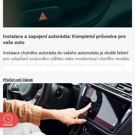
Instalace a zapojení autorádia: Kompletní průvodce pro
vaše auto
Instalace chytrého autorádia do vašeho automobilu je skvělé řešení
pro vylepšení zvukového zážitku nebo modernizaci staršího modelu.
Ať už si chcete užívat lepší zvuk, nebo přidat nové funkce, jako je
Bluetooth, navigace či podpora pro chytré telefony, výměna starého
autorádia za nový model je tou správnou volbou.
Přečíst celý článek
Zobrazit