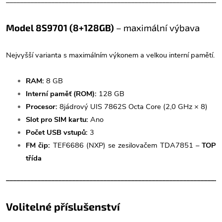
______________________________________________________________
Model 8S9701 (8+128GB)
– maximální výbava
Nejvyšší varianta s maximálním výkonem a velkou interní pamětí.
RAM:
8 GB
Interní paměť (ROM):
128 GB
Procesor:
8jádrový UIS 7862S Octa Core (2,0 GHz × 8)
Slot pro SIM kartu:
Ano
Počet USB vstupů:
3
FM čip:
TEF6686 (NXP) se zesilovačem TDA7851 –
TOP
třída
______________________________________________________________
Volitelné příslušenství