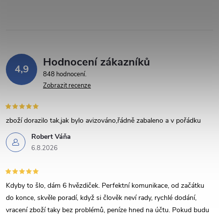
p
r
v
Hodnocení zákazníků
k
4,9
848 hodnocení
y
Zobrazit recenze
v
zboží dorazilo tak,jak bylo avizováno,řádně zabaleno a v pořádku
ý
Robert Váňa
p
6.8.2026
i
s
Kdyby to šlo, dám 6 hvězdiček. Perfektní komunikace, od začátku
do konce, skvěle poradí, když si člověk neví rady, rychlé dodání,
u
vracení zboží taky bez problémů, peníze hned na účtu. Pokud budu