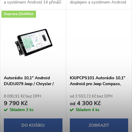
k
a systémem Android 14 přináší
displejem a systémem Android
k
pohodlné a chytré ovládání
14 přináší pohodlné a chytré
Doprava ZDARMA
během jízdy. Bezdrátové Apple
ovládání během jízdy.
t
CarPlay a Android Auto
Bezdrátové Apple CarPlay a
t
umožňují...
Android Auto...
ů
ů
Autorádio 10,1" Android
KXJPCPS101 Autorádio 10,1"
DUDU079 Jeep / Chrysler /
Android pro Jeep Compass,
Dodge
Patriot
8 090,91 Kč bez DPH
od 3 553,72 Kč bez DPH
9 790 Kč
4 300 Kč
od
Skladem
3 ks
Skladem
4 ks
DO KOŠÍKU
ZOBRAZIT