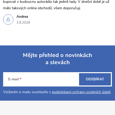
kupovat v budoucnu autorádio tak jedině tady. V dnešní době je už
málo takových online obchodů, všem doporučuji.
Andrea
3.8.2026
Mějte přehled o novinkách
a slevách
Z
á
E-mail
ODEBÍRAT
p
Vložením e-mailu souhlasíte s
podmínkami ochrany osobních údajů
a