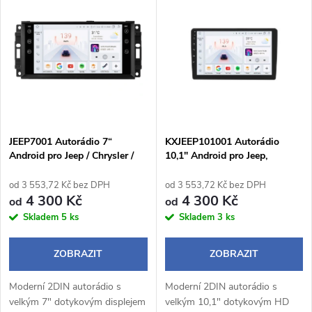
z
ý
Abecedně
e
p
n
i
í
s
p
JEEP7001 Autorádio 7“
KXJEEP101001 Autorádio
Android pro Jeep / Chrysler /
10,1" Android pro Jeep,
p
Dodge / Chevrolet
Chrysler, Dodge
r
od 3 553,72 Kč bez DPH
od 3 553,72 Kč bez DPH
r
4 300 Kč
4 300 Kč
od
od
o
Skladem
5 ks
Skladem
3 ks
o
d
ZOBRAZIT
ZOBRAZIT
d
u
Moderní 2DIN autorádio s
Moderní 2DIN autorádio s
u
velkým 7" dotykovým displejem
velkým 10,1" dotykovým HD