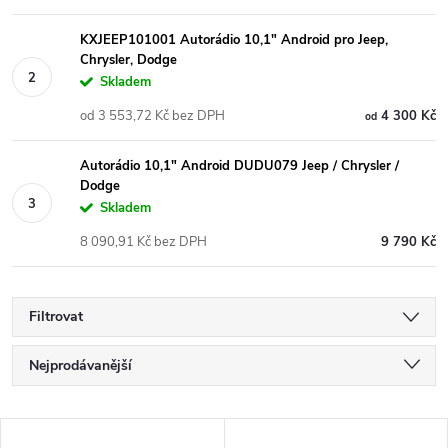
KXJEEP101001 Autorádio 10,1" Android pro Jeep,
Chrysler, Dodge
Skladem
od 3 553,72 Kč bez DPH
4 300 Kč
od
Autorádio 10,1" Android DUDU079 Jeep / Chrysler /
Dodge
Skladem
8 090,91 Kč bez DPH
9 790 Kč
Filtrovat
Ř
Nejprodávanější
a
Nejlevnější
V
Nejdražší