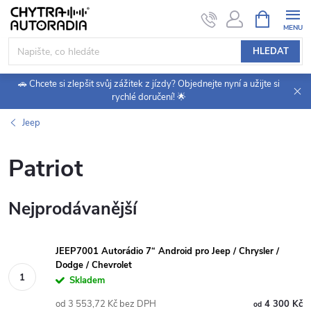
Přejít
NÁKUPNÍ
KOŠÍK
na
obsah
HLEDAT
🚗 Chcete si zlepšit svůj zážitek z jízdy? Objednejte nyní a užijte si
rychlé doručení! 🌟
Jeep
Patriot
Nejprodávanější
JEEP7001 Autorádio 7“ Android pro Jeep / Chrysler /
Dodge / Chevrolet
Skladem
od 3 553,72 Kč bez DPH
4 300 Kč
od