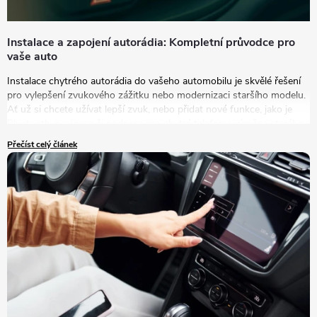
Instalace a zapojení autorádia: Kompletní průvodce pro
vaše auto
Instalace chytrého autorádia do vašeho automobilu je skvělé řešení
pro vylepšení zvukového zážitku nebo modernizaci staršího modelu.
Ať už si chcete užívat lepší zvuk, nebo přidat nové funkce, jako je
Bluetooth, navigace či podpora pro chytré telefony, výměna starého
autorádia za nový model je tou správnou volbou.
Přečíst celý článek