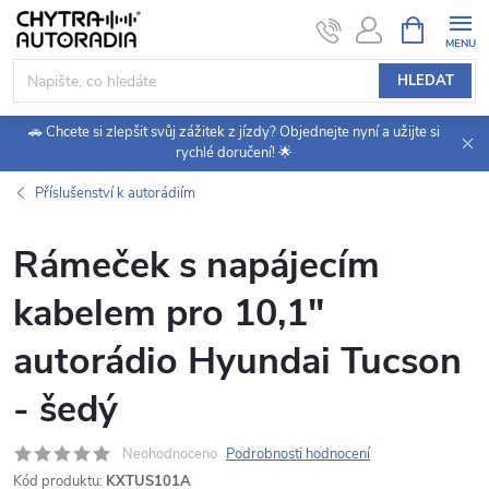
Přejít
NÁKUPNÍ
KOŠÍK
na
obsah
HLEDAT
🚗 Chcete si zlepšit svůj zážitek z jízdy? Objednejte nyní a užijte si
rychlé doručení! 🌟
Příslušenství k autorádiím
Rámeček s napájecím
kabelem pro 10,1"
autorádio Hyundai Tucson
- šedý
Neohodnoceno
Podrobnosti hodnocení
Kód produktu:
KXTUS101A