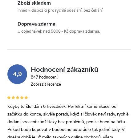
Zboží skladem
Ihned k dispozici pro rychlé odeslání, bez čekání.
Doprava zdarma
Odeslat dotaz
U objednávek nad 5000,- Kč doprava zdarma.
Odesláním souhlasíte se
zpracováním osobních údajů
.
Hodnocení zákazníků
4,9
847 hodnocení
Zobrazit recenze
Kdyby to šlo, dám 6 hvězdiček. Perfektní komunikace, od
začátku do konce, skvěle poradí, když si člověk neví rady, rychlé
dodání, vracení zboží taky bez problémů, peníze hned na účtu.
Pokud budu kupovat v budoucnu autorádio tak jedině tady. V
dnešní době je už málo takových online obchodů, všem