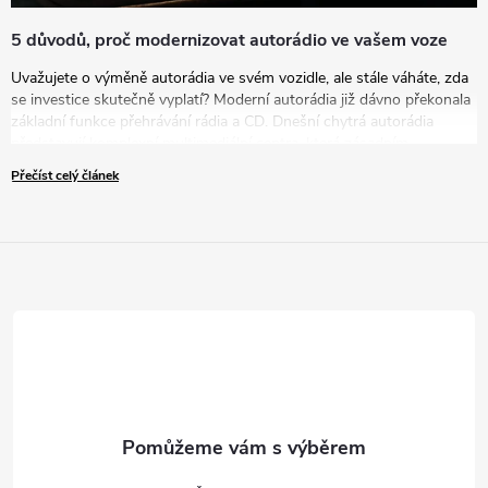
5 důvodů, proč modernizovat autorádio ve vašem voze
Uvažujete o výměně autorádia ve svém vozidle, ale stále váháte, zda
se investice skutečně vyplatí? Moderní autorádia již dávno překonala
základní funkce přehrávání rádia a CD. Dnešní chytrá autorádia
představují komplexní multimediální centra, která zásadním
způsobem zvyšují komfort, bezpečnost i zábavu během každé jízdy.
Přečíst celý článek
V tomto článku vám představíme pět přesvědčivých důvodů, proč
byste měli zvážit modernizaci vašeho zastaralého autorádia za nové
řešení.