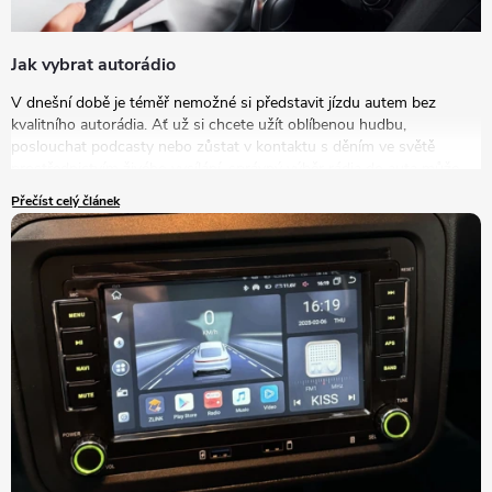
Jak vybrat autorádio
V dnešní době je téměř nemožné si představit jízdu autem bez
kvalitního autorádia. Ať už si chcete užít oblíbenou hudbu,
poslouchat podcasty nebo zůstat v kontaktu s děním ve světě
prostřednictvím živého vysílání, správný výběr rádia do auta může
výrazně zlepšit vaše zážitky na cestách. V tomto článku se podrobně
Přečíst celý článek
podíváme na to, jak vybrat autorádio, které bude nejlépe vyhovovat
vašim potřebám a představám.