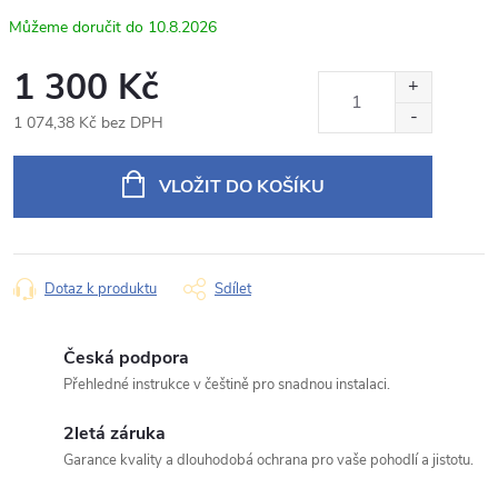
Odpovídáme v pracovní dny do 24 hodin na váš e‑mail.
10.8.2026
Rámeček s napájecím kabelem pro 10,1" autorádio
1 300 Kč
Produkt:
Hyundai Tucson - šedý
1 074,38 Kč bez DPH
Jméno
Měrná
cena:
VLOŽIT DO KOŠÍKU
E‑mail
Dotaz k produktu
Sdílet
Typ dotazu
Česká podpora
Přehledné instrukce v češtině pro snadnou instalaci.
2letá záruka
Váš dotaz
Garance kvality a dlouhodobá ochrana pro vaše pohodlí a jistotu.