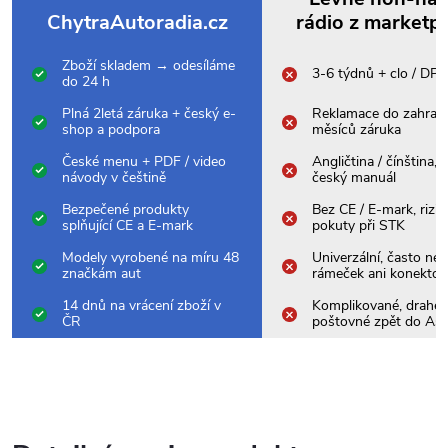
ChytraAutoradia.cz
rádio z marketp
Zboží skladem → odesíláme
3-6 týdnů + clo / DP
do 24 h
Plná 2letá záruka + český e-
Reklamace do zahrani
shop a podpora
měsíců záruka
České menu + PDF / video
Angličtina / čínština,
návody v češtině
český manuál
Bezpečené produkty
Bez CE / E-mark, rizik
splňující CE a E-mark
pokuty při STK
Modely vyrobené na míru 48
Univerzální, často nes
značkám aut
rámeček ani konektor
14 dnů na vrácení zboží v
Komplikované, drahé
ČR
poštovné zpět do Asi