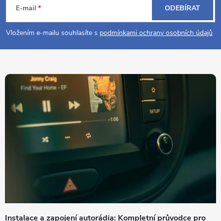
á
E-mail
ODEBÍRAT
p
Vložením e-mailu souhlasíte s
podmínkami ochrany osobních údajů
a
t
í
Instalace a zapojení autorádia: Kompletní průvodce pro