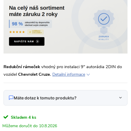
Redukční rámeček
vhodný pro instalaci 9" autorádia 2DIN do
vozidel
Chevrolet Cruze.
Detailní informace
Máte dotaz k tomuto produktu?
Napište nám svůj dotaz
Skladem
4 ks
Odpovídáme v pracovní dny do 24 hodin na váš e‑mail.
10.8.2026