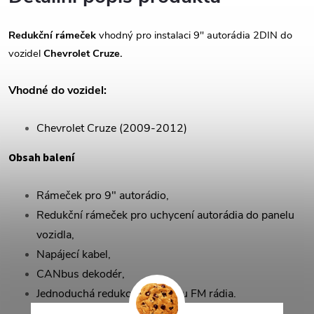
Redukční rámeček
vhodný pro instalaci 9" autorádia 2DIN do
vozidel
Chevrolet Cruze.
Vhodné do vozidel:
Chevrolet Cruze (2009-2012)
Obsah balení
Rámeček pro 9" autorádio,
Redukční rámeček pro uchycení autorádia do panelu
vozidla,
Napájecí kabel,
CANbus dekodér,
Jednoduchá redukce na anténu FM rádia.