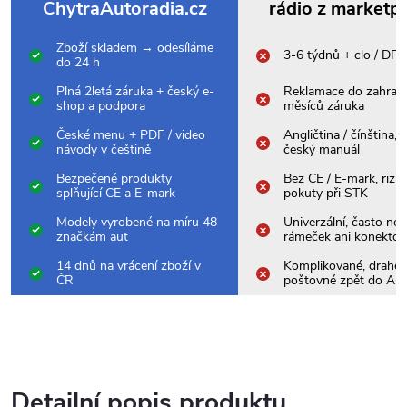
ChytraAutoradia.cz
rádio z marketp
Zboží skladem → odesíláme
3-6 týdnů + clo / DP
do 24 h
Plná 2letá záruka + český e-
Reklamace do zahrani
shop a podpora
měsíců záruka
České menu + PDF / video
Angličtina / čínština,
návody v češtině
český manuál
Bezpečené produkty
Bez CE / E-mark, rizik
splňující CE a E-mark
pokuty při STK
Modely vyrobené na míru 48
Univerzální, často nes
značkám aut
rámeček ani konektor
14 dnů na vrácení zboží v
Komplikované, drahé
ČR
poštovné zpět do Asi
Detailní popis produktu