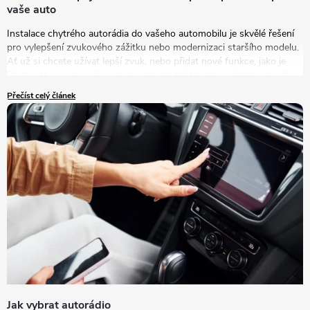
vaše auto
Instalace chytrého autorádia do vašeho automobilu je skvělé řešení
pro vylepšení zvukového zážitku nebo modernizaci staršího modelu.
Ať už si chcete užívat lepší zvuk, nebo přidat nové funkce, jako je
Bluetooth, navigace či podpora pro chytré telefony, výměna starého
autorádia za nový model je tou správnou volbou.
Přečíst celý článek
Jak vybrat autorádio