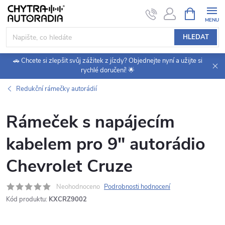
Přejít
NÁKUPNÍ
KOŠÍK
na
obsah
HLEDAT
🚗 Chcete si zlepšit svůj zážitek z jízdy? Objednejte nyní a užijte si
rychlé doručení! 🌟
Redukční rámečky autorádií
Rámeček s napájecím
kabelem pro 9" autorádio
Chevrolet Cruze
Neohodnoceno
Podrobnosti hodnocení
Kód produktu:
KXCRZ9002