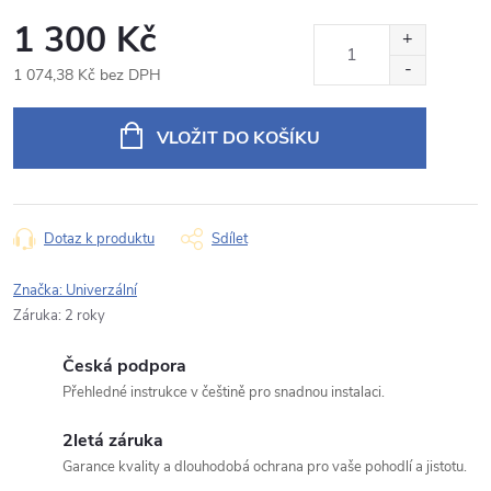
Rámeček s napájecím kabelem pro 9" autorádio
1 300 Kč
Produkt:
Chevrolet Cruze
1 074,38 Kč bez DPH
Jméno
Měrná
cena:
VLOŽIT DO KOŠÍKU
E‑mail
Dotaz k produktu
Sdílet
Typ dotazu
Značka:
Univerzální
Záruka
:
2 roky
Česká podpora
Váš dotaz
Přehledné instrukce v češtině pro snadnou instalaci.
2letá záruka
Garance kvality a dlouhodobá ochrana pro vaše pohodlí a jistotu.