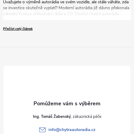
Uvažujete o výměně autorádia ve svém vozidle, ale stále váháte, zda
se investice skutečně vyplatí? Moderní autorádia již dávno překonala
základní funkce přehrávání rádia a CD. Dnešní chytrá autorádia
představují komplexní multimediální centra, která zásadním
způsobem zvyšují komfort, bezpečnost i zábavu během každé jízdy.
Přečíst celý článek
V tomto článku vám představíme pět přesvědčivých důvodů, proč
byste měli zvážit modernizaci vašeho zastaralého autorádia za nové
řešení.
Ing. Tomáš Žabenský
info
@
chytraautoradia.cz