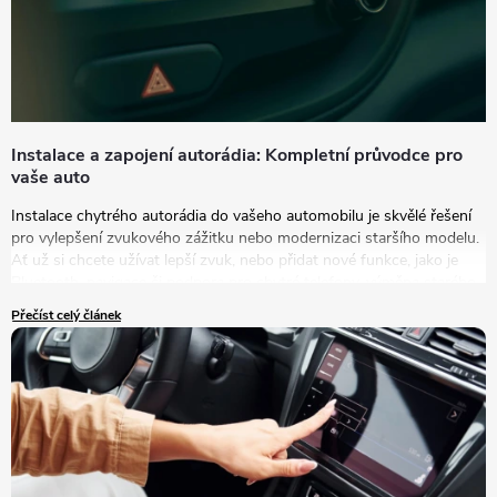
Instalace a zapojení autorádia: Kompletní průvodce pro
vaše auto
Instalace chytrého autorádia do vašeho automobilu je skvělé řešení
pro vylepšení zvukového zážitku nebo modernizaci staršího modelu.
Ať už si chcete užívat lepší zvuk, nebo přidat nové funkce, jako je
Bluetooth, navigace či podpora pro chytré telefony, výměna starého
autorádia za nový model je tou správnou volbou.
Přečíst celý článek