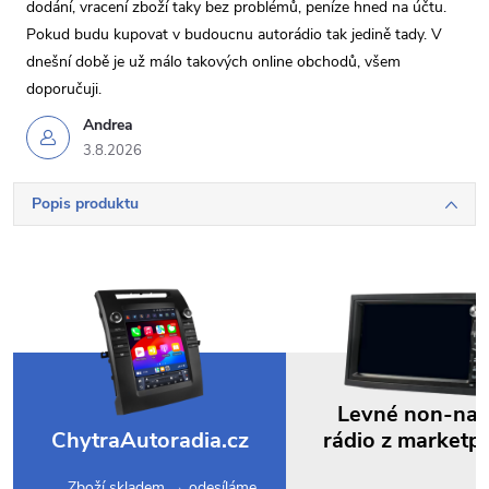
dodání, vracení zboží taky bez problémů, peníze hned na účtu.
Pokud budu kupovat v budoucnu autorádio tak jedině tady. V
dnešní době je už málo takových online obchodů, všem
doporučuji.
Andrea
3.8.2026
Popis produktu
Levné non-na
ChytraAutoradia.cz
rádio z marketp
Zboží skladem → odesíláme