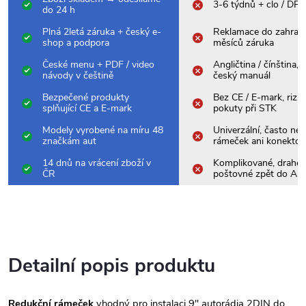
3-6 týdnů + clo / DP
do 24 h
Plná 2letá záruka + český e-
Reklamace do zahrani
shop a podpora
měsíců záruka
České menu + PDF / video
Angličtina / čínština,
návody v češtině
český manuál
Bezpečené produkty
Bez CE / E-mark, rizik
splňující CE a E-mark
pokuty při STK
Modely vyrobené na míru 48
Univerzální, často nes
značkám aut
rámeček ani konektor
14 dnů na vrácení zboží v
Komplikované, drahé
ČR
poštovné zpět do Asi
Detailní popis produktu
Redukční rámeček
vhodný pro instalaci 9" autorádia 2DIN do