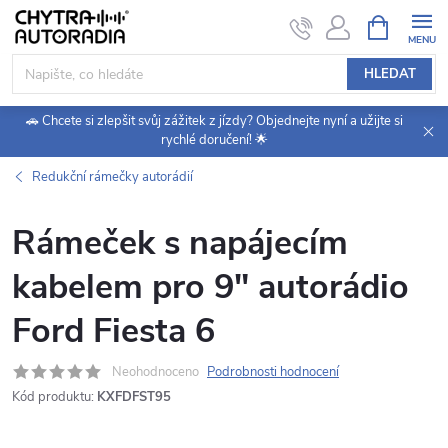
Přejít
NÁKUPNÍ
KOŠÍK
na
obsah
HLEDAT
🚗 Chcete si zlepšit svůj zážitek z jízdy? Objednejte nyní a užijte si
rychlé doručení! 🌟
Redukční rámečky autorádií
Rámeček s napájecím
kabelem pro 9" autorádio
Ford Fiesta 6
Neohodnoceno
Podrobnosti hodnocení
Kód produktu:
KXFDFST95