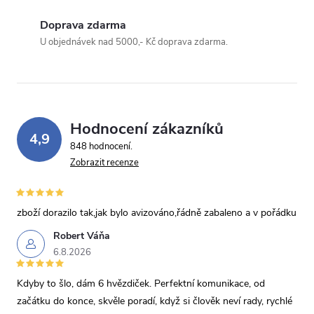
Doprava zdarma
Odeslat dotaz
U objednávek nad 5000,- Kč doprava zdarma.
Odesláním souhlasíte se
zpracováním osobních údajů
.
Hodnocení zákazníků
4,9
848 hodnocení
Zobrazit recenze
zboží dorazilo tak,jak bylo avizováno,řádně zabaleno a v pořádku
Robert Váňa
6.8.2026
Kdyby to šlo, dám 6 hvězdiček. Perfektní komunikace, od
začátku do konce, skvěle poradí, když si člověk neví rady, rychlé