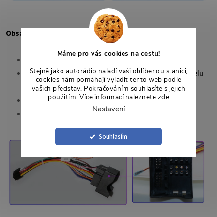
Obsah balení
Máme pro vás cookies na cestu!
Rámeček pro 9" autorádio,
Stejně jako autorádio naladí vaši oblíbenou stanici,
Redukční rámeček pro uchycení autorádia do panelu
cookies nám pomáhají vyladit tento web podle
vozidla,
vašich představ. Pokračováním souhlasíte s jejich
použitím. Více informací naleznete
zde
Napájecí kabel,
Nastavení
ISO-DIN redukce na anténu FM rádia.
Souhlasím