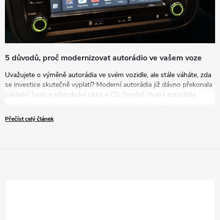
5 důvodů, proč modernizovat autorádio ve vašem voze
Uvažujete o výměně autorádia ve svém vozidle, ale stále váháte, zda
se investice skutečně vyplatí? Moderní autorádia již dávno překonala
základní funkce přehrávání rádia a CD. Dnešní chytrá autorádia
představují komplexní multimediální centra, která zásadním
způsobem zvyšují komfort, bezpečnost i zábavu během každé jízdy.
Přečíst celý článek
V tomto článku vám představíme pět přesvědčivých důvodů, proč
byste měli zvážit modernizaci vašeho zastaralého autorádia za nové
řešení.