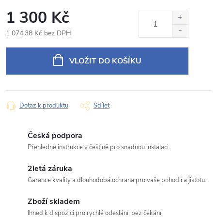
Rámeček s napájecím kabelem pro 9" autorádio
1 300 Kč
Produkt:
Ford Fiesta 6
1 074,38 Kč bez DPH
Jméno
Měrná
cena:
VLOŽIT DO KOŠÍKU
E‑mail
Dotaz k produktu
Sdílet
Typ dotazu
Česká podpora
Přehledné instrukce v češtině pro snadnou instalaci.
2letá záruka
Váš dotaz
Garance kvality a dlouhodobá ochrana pro vaše pohodlí a jistotu.
Zboží skladem
Ihned k dispozici pro rychlé odeslání, bez čekání.