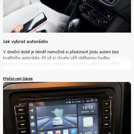
Jak vybrat autorádio
V dnešní době je téměř nemožné si představit jízdu autem bez
kvalitního autorádia. Ať už si chcete užít oblíbenou hudbu,
poslouchat podcasty nebo zůstat v kontaktu s děním ve světě
prostřednictvím živého vysílání, správný výběr rádia do auta může
výrazně zlepšit vaše zážitky na cestách. V tomto článku se podrobně
Přečíst celý článek
podíváme na to, jak vybrat autorádio, které bude nejlépe vyhovovat
vašim potřebám a představám.