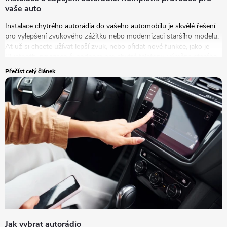
vaše auto
Instalace chytrého autorádia do vašeho automobilu je skvělé řešení
pro vylepšení zvukového zážitku nebo modernizaci staršího modelu.
Ať už si chcete užívat lepší zvuk, nebo přidat nové funkce, jako je
Bluetooth, navigace či podpora pro chytré telefony, výměna starého
autorádia za nový model je tou správnou volbou.
Přečíst celý článek
Jak vybrat autorádio