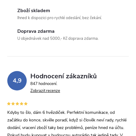
Zboží skladem
Ihned k dispozici pro rychlé odeslání, bez čekání.
Doprava zdarma
Odeslat dotaz
U objednávek nad 5000,- Kč doprava zdarma.
Odesláním souhlasíte se
zpracováním osobních údajů
.
Hodnocení zákazníků
4,9
847 hodnocení
Zobrazit recenze
Kdyby to šlo, dám 6 hvězdiček. Perfektní komunikace, od
začátku do konce, skvěle poradí, když si člověk neví rady, rychlé
dodání, vracení zboží taky bez problémů, peníze hned na účtu.
Pokud budu kupovat v budoucnu autorádio tak jedině tady. V