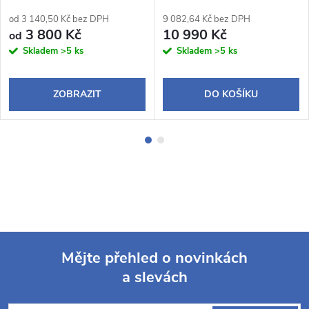
od 3 140,50 Kč bez DPH
9 082,64 Kč bez DPH
3 800 Kč
10 990 Kč
od
Skladem
>5 ks
Skladem
>5 ks
ZOBRAZIT
DO KOŠÍKU
Mějte přehled o novinkách
a slevách
Z