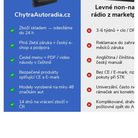
Levné non-na
ChytraAutoradia.cz
rádio z marketp
Zboží skladem → odesíláme
3-6 týdnů + clo / DP
do 24 h
Plná 2letá záruka + český e-
Reklamace do zahrani
shop a podpora
měsíců záruka
České menu + PDF / video
Angličtina / čínština,
návody v češtině
český manuál
Bezpečené produkty
Bez CE / E-mark, rizik
splňující CE a E-mark
pokuty při STK
Modely vyrobené na míru 48
Univerzální, často nes
značkám aut
rámeček ani konektor
14 dnů na vrácení zboží v
Komplikované, drahé
ČR
poštovné zpět do Asi