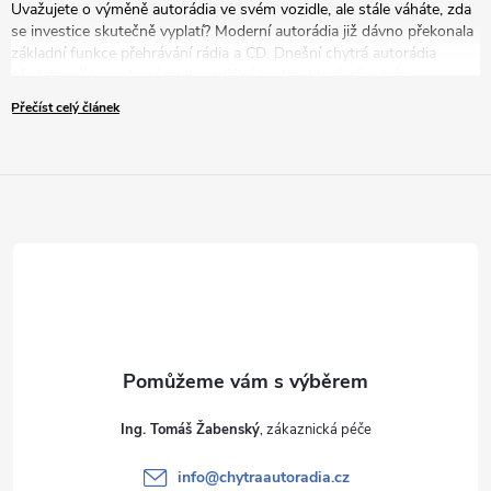
Uvažujete o výměně autorádia ve svém vozidle, ale stále váháte, zda
se investice skutečně vyplatí? Moderní autorádia již dávno překonala
základní funkce přehrávání rádia a CD. Dnešní chytrá autorádia
představují komplexní multimediální centra, která zásadním
způsobem zvyšují komfort, bezpečnost i zábavu během každé jízdy.
Přečíst celý článek
V tomto článku vám představíme pět přesvědčivých důvodů, proč
byste měli zvážit modernizaci vašeho zastaralého autorádia za nové
řešení.
Ing. Tomáš Žabenský
info
@
chytraautoradia.cz