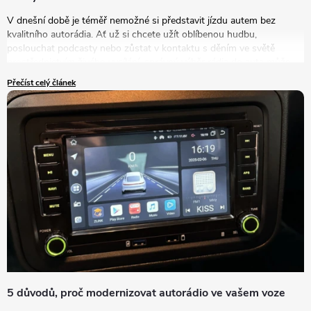
V dnešní době je téměř nemožné si představit jízdu autem bez
kvalitního autorádia. Ať už si chcete užít oblíbenou hudbu,
poslouchat podcasty nebo zůstat v kontaktu s děním ve světě
prostřednictvím živého vysílání, správný výběr rádia do auta může
výrazně zlepšit vaše zážitky na cestách. V tomto článku se podrobně
Přečíst celý článek
podíváme na to, jak vybrat autorádio, které bude nejlépe vyhovovat
vašim potřebám a představám.
5 důvodů, proč modernizovat autorádio ve vašem voze