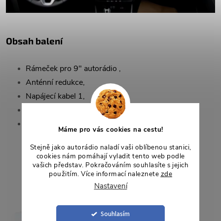
Obsah balení
Rámeček pro 9" autorádio ,
Anténní redukce,
Napájecí kabel 1,
Napájecí kabel 2,
CANbus dekodér.
Máme pro vás cookies na cestu!
Stejně jako autorádio naladí vaši oblíbenou stanici,
cookies nám pomáhají vyladit tento web podle
vašich představ. Pokračováním souhlasíte s jejich
použitím. Více informací naleznete
zde
Nastavení
Souhlasím