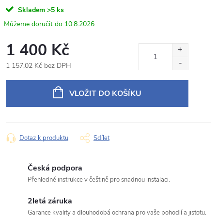
Napište nám svůj dotaz
Skladem
>5 ks
Odpovídáme v pracovní dny do 24 hodin na váš e‑mail.
10.8.2026
Rámeček s napájecím kabelem pro 9" autorádio
1 400 Kč
Produkt:
Hyundai Tucson (2015-2018)
1 157,02 Kč bez DPH
Jméno
Měrná
cena:
VLOŽIT DO KOŠÍKU
E‑mail
Dotaz k produktu
Sdílet
Typ dotazu
Česká podpora
Přehledné instrukce v češtině pro snadnou instalaci.
2letá záruka
Váš dotaz
Garance kvality a dlouhodobá ochrana pro vaše pohodlí a jistotu.