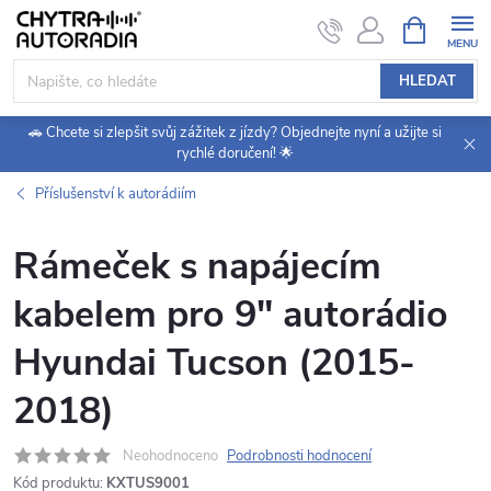
Přejít
NÁKUPNÍ
KOŠÍK
na
obsah
HLEDAT
🚗 Chcete si zlepšit svůj zážitek z jízdy? Objednejte nyní a užijte si
rychlé doručení! 🌟
Příslušenství k autorádiím
Rámeček s napájecím
kabelem pro 9" autorádio
Hyundai Tucson (2015-
2018)
Neohodnoceno
Podrobnosti hodnocení
Kód produktu:
KXTUS9001