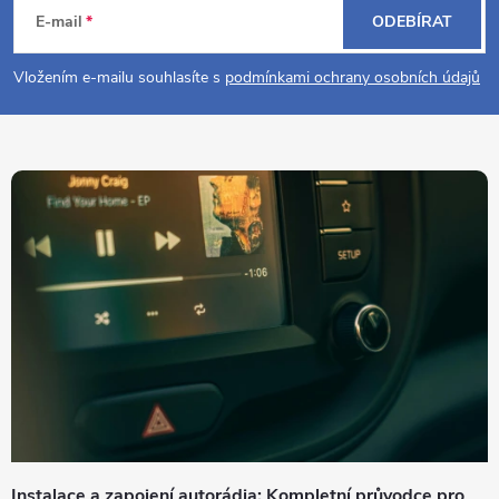
á
E-mail
ODEBÍRAT
p
Vložením e-mailu souhlasíte s
podmínkami ochrany osobních údajů
a
t
í
Instalace a zapojení autorádia: Kompletní průvodce pro